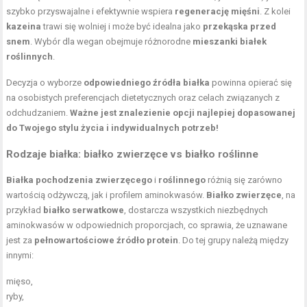
szybko przyswajalne i efektywnie wspiera
regenerację mięśni
. Z kolei
kazeina
trawi się wolniej i może być idealna jako
przekąska przed
snem
. Wybór dla wegan obejmuje różnorodne
mieszanki białek
roślinnych
.
Decyzja o wyborze
odpowiedniego źródła białka
powinna opierać się
na osobistych preferencjach dietetycznych oraz celach związanych z
odchudzaniem.
Ważne jest znalezienie opcji najlepiej dopasowanej
do Twojego stylu życia i indywidualnych potrzeb!
Rodzaje białka: białko zwierzęce vs białko roślinne
Białka pochodzenia zwierzęcego
i
roślinnego
różnią się zarówno
wartością odżywczą, jak i profilem aminokwasów.
Białko zwierzęce
, na
przykład
białko serwatkowe
, dostarcza wszystkich niezbędnych
aminokwasów w odpowiednich proporcjach, co sprawia, że uznawane
jest za
pełnowartościowe źródło protein
. Do tej grupy należą między
innymi:
mięso,
ryby,