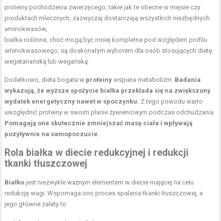
proteiny pochodzenia zwierzęcego, takie jak te obecne w mięsie czy
produktach mlecznych, zazwyczaj dostarczają wszystkich niezbędnych
aminokwasów,
białka roślinne, choć mogą być mniej kompletne pod względem profilu
aminokwasowego, są doskonałym wyborem dla osób stosujących dietę
wegetariańską lub wegańską.
Dodatkowo, dieta bogata w
proteiny
wspiera metabolizm.
Badania
wykazują, że wyższe spożycie białka przekłada się na zwiększony
wydatek energetyczny nawet w spoczynku.
Z tego powodu warto
uwzględnić proteiny w swoim planie żywieniowym podczas odchudzania.
Pomagają one skutecznie zmniejszać masę ciała i wpływają
pozytywnie na samopoczucie.
Rola białka w diecie redukcyjnej i redukcji
tkanki tłuszczowej
Białko
jest niezwykle ważnym elementem w diecie mającej na celu
redukcję wagi. Wspomaga ono proces spalania tkanki tłuszczowej, a
jego główne zalety to: