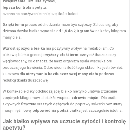
zwiększenie uczucia sytości
,
lepsza kontrola apetytu
,
szansa na spożywanie mniejszej ilości kalorii.
Dzięki temu
proces odchudzania może być szybszy. Zaleca się, aby
dzienna dawka białka wynosiła od
1,5 do 2,0 gramów
na każdy kilogram
masy ciała.
Wzrost spożycia białka
ma pozytywny wpływ na metabolizm. Co
ciekawe, białko generuje
wyższy efekt termiczny
niż tłuszcze czy
węglowodany, co oznacza, że nasz organizm spala więcej kalorii
podczas jego trawienia. Odpowiednia ilość tego składnika jest również
kluczowa dla
utrzymania beztłuszczowej masy ciała
podczas
redukcji tkanki tłuszczowej.
W kontekście diety odchudzającej białko nie tylko ułatwia zrzucanie
zbędnych kilogramów, ale także wspiera
zdrowie mięśni
. Dla
osób
aktywnych
fizycznie oraz tych dążących do poprawy sylwetki bez utraty
masy mięśniowej
odpowiednia podaż białka
jest szczególnie istotna.
Jak białko wpływa na uczucie sytości i kontrolę
apetytu?