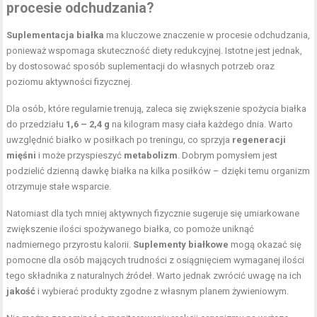
procesie odchudzania?
Suplementacja białka
ma kluczowe znaczenie w procesie odchudzania,
ponieważ wspomaga skuteczność diety redukcyjnej. Istotne jest jednak,
by dostosować sposób suplementacji do własnych potrzeb oraz
poziomu aktywności fizycznej.
Dla osób, które regularnie trenują, zaleca się zwiększenie spożycia białka
do przedziału
1,6 – 2,4 g
na kilogram masy ciała każdego dnia. Warto
uwzględnić białko w posiłkach po treningu, co sprzyja
regeneracji
mięśni
i może przyspieszyć
metabolizm
. Dobrym pomysłem jest
podzielić dzienną dawkę białka na kilka posiłków – dzięki temu organizm
otrzymuje stałe wsparcie.
Natomiast dla tych mniej aktywnych fizycznie sugeruje się umiarkowane
zwiększenie ilości spożywanego białka, co pomoże uniknąć
nadmiernego przyrostu kalorii.
Suplementy białkowe
mogą okazać się
pomocne dla osób mających trudności z osiągnięciem wymaganej ilości
tego składnika z naturalnych źródeł. Warto jednak zwrócić uwagę na ich
jakość
i wybierać produkty zgodne z własnym planem żywieniowym.