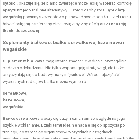
sytości
. Okazuje się, że białko zwierzęce może lepiej wspierać kontrolę
apetytu niż jego roślinne alternatywy. Dlatego osoby stosujące
dietę
wegańską
powinny szczegółowo planować swoje posiłki. Dzięki temu
łatwiej osiągną zamierzony efekt związany z sytością oraz
redukcją
tkanki tłuszczowej
.
Suplementy białkowe: białko serwatkowe, kazeinowe i
wegańskie
Suplementy białkowe
mają istotne znaczenie w diecie, szczególnie
podczas odchudzania. Nie tylko wspomagają utratę wagi, ale także
przyczyniają się do budowy masy mięśniowej. Wśród najczęściej
wybieranych rodzajów białka można wymienić:
serwatkowe
,
kazeinowe
,
wegańskie
.
Białko serwatkowe
cieszy się dużym uznaniem ze względu na jego
szybkie wchłanianie. Dzięki temu idealnie nadaje się do spożycia po
treningu, dostarczając organizmowi wszystkich niezbędnych
aminokwasów. Liczne badania dowodzą, że stosowanie tego typu białka