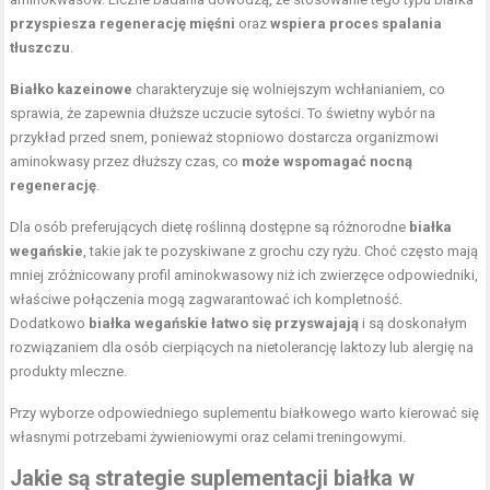
przyspiesza regenerację mięśni
oraz
wspiera proces spalania
tłuszczu
.
Białko kazeinowe
charakteryzuje się wolniejszym wchłanianiem, co
sprawia, że zapewnia dłuższe uczucie sytości. To świetny wybór na
przykład przed snem, ponieważ stopniowo dostarcza organizmowi
aminokwasy przez dłuższy czas, co
może wspomagać nocną
regenerację
.
Dla osób preferujących
dietę roślinną
dostępne są różnorodne
białka
wegańskie
, takie jak te pozyskiwane z grochu czy ryżu. Choć często mają
mniej zróżnicowany profil aminokwasowy niż ich zwierzęce odpowiedniki,
właściwe połączenia mogą zagwarantować ich kompletność.
Dodatkowo
białka wegańskie łatwo się przyswajają
i są doskonałym
rozwiązaniem dla osób cierpiących na nietolerancję laktozy lub alergię na
produkty mleczne.
Przy wyborze odpowiedniego suplementu białkowego warto kierować się
własnymi potrzebami żywieniowymi oraz celami treningowymi.
Jakie są strategie suplementacji białka w