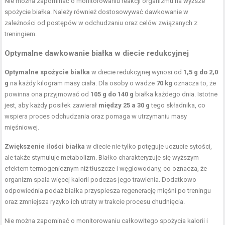
Nie można zapominać o monitorowaniu reakcji organizmu na wyższe
spożycie białka. Należy również dostosowywać dawkowanie w
zależności od postępów w odchudzaniu oraz celów związanych z
treningiem.
Optymalne dawkowanie białka w diecie redukcyjnej
Optymalne spożycie białka
w diecie redukcyjnej wynosi od
1,5 g do 2,0
g
na każdy kilogram masy ciała. Dla osoby o wadze
70 kg
oznacza to, że
powinna ona przyjmować od
105 g do 140 g
białka każdego dnia. Istotne
jest, aby każdy posiłek zawierał
między 25 a 30 g
tego składnika, co
wspiera proces odchudzania oraz pomaga w utrzymaniu masy
mięśniowej.
Zwiększenie ilości białka
w diecie nie tylko potęguje uczucie sytości,
ale także stymuluje metabolizm. Białko charakteryzuje się wyższym
efektem termogenicznym niż tłuszcze i węglowodany, co oznacza, że
organizm spala więcej kalorii podczas jego trawienia. Dodatkowo
odpowiednia podaż białka przyspiesza regenerację mięśni po treningu
oraz zmniejsza ryzyko ich utraty w trakcie procesu chudnięcia.
Nie można zapominać o monitorowaniu całkowitego spożycia kalorii i