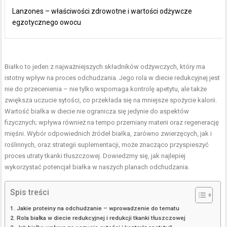
Lanzones – właściwości zdrowotne i wartości odżywcze
egzotycznego owocu
Białko to jeden z najważniejszych składników odżywczych, który ma
istotny wpływ na
proces odchudzania
. Jego rola w diecie redukcyjnej jest
nie do przecenienia – nie tylko wspomaga kontrolę apetytu, ale także
zwiększa uczucie sytości, co przekłada się na mniejsze spożycie kalorii.
Wartość białka w diecie nie ogranicza się jedynie do aspektów
fizycznych; wpływa również na tempo przemiany materii oraz regenerację
mięśni. Wybór odpowiednich źródeł białka, zarówno zwierzęcych, jak i
roślinnych, oraz strategii suplementacji, może znacząco przyspieszyć
proces utraty tkanki tłuszczowej. Dowiedzmy się, jak najlepiej
wykorzystać potencjał białka w naszych
planach odchudzania
.
Spis treści
Jakie proteiny na odchudzanie – wprowadzenie do tematu
Rola białka w diecie redukcyjnej i redukcji tkanki tłuszczowej