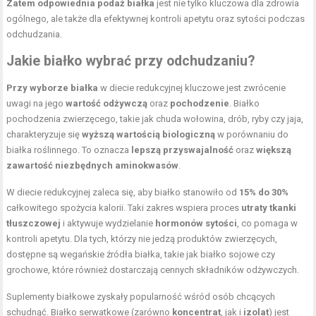
Zatem odpowiednia podaż białka
jest nie tylko kluczowa dla zdrowia
ogólnego, ale także dla efektywnej kontroli apetytu oraz sytości podczas
odchudzania.
Jakie białko wybrać przy odchudzaniu?
Przy wyborze białka
w diecie redukcyjnej kluczowe jest zwrócenie
uwagi na jego
wartość odżywczą
oraz
pochodzenie
. Białko
pochodzenia zwierzęcego, takie jak chuda wołowina, drób, ryby czy jaja,
charakteryzuje się
wyższą wartością biologiczną
w porównaniu do
białka roślinnego. To oznacza
lepszą przyswajalność
oraz
większą
zawartość niezbędnych aminokwasów
.
W diecie redukcyjnej zaleca się, aby białko stanowiło od
15% do 30%
całkowitego spożycia kalorii. Taki zakres wspiera proces
utraty tkanki
tłuszczowej
i aktywuje wydzielanie
hormonów sytości
, co pomaga w
kontroli apetytu. Dla tych, którzy nie jedzą produktów zwierzęcych,
dostępne są wegańskie źródła białka, takie jak białko sojowe czy
grochowe, które również dostarczają cennych składników odżywczych.
Suplementy białkowe zyskały popularność wśród osób chcących
schudnąć. Białko serwatkowe (zarówno
koncentrat
, jak i
izolat
) jest