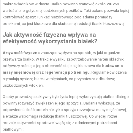
makroskładników w diecie. Białko powinno stanowić około
20-25%
wartości energetycznej codziennych posiłków. Taki balans pozwala lepiej
kontrolować apetyt i unikać niezdrowego podjadania pomiędzy
posiłkami, co jest kluczowe dla skutecznej redukcji tkanki tłuszczowej.
Jak aktywność fizyczna wpływa na
efektywność wykorzystania białek?
Aktywność fizyczna
znacząco wpływa na sposób, w jaki organizm
przetwarza białko. W trakcie wysiłku zapotrzebowanie na ten składnik
odżywczy rośnie, a jego obecność staje się kluczowa dla
budowania
masy mięśniowej
oraz
regeneracji po treningu
. Regularne ćwiczenia
stymulują syntezę białek w mięśniach, co przyspiesza odbudowę
uszkodzonych włókien.
Osoby prowadzące aktywny tryb życia lepiej wykorzystują białko, dlatego
powinny rozważyć zwiększenie jego spożycia. Badania wykazują, że
odpowiednia ilość protein nie tylko sprzyja rozwojowi masy mięśniowej,
ale także wspomaga redukcję tkanki tłuszczowej. Co więcej, różne
rodzaje aktywności sportowej wiążą się z odmiennymi potrzebami
białkowymi: