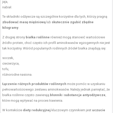
jaja,
nabiał.
Te składniki odżywcze są szczególnie korzystne dla tych, którzy pragną
zbudować masę mięśniową
lub
skutecznie zgubić zbędne
kilogramy
.
Z drugiej strony
białka roślinne
również mogą stanowić wartościowe
źródło protein, choć często ich profil aminokwasów egzogennych nie jest
tak korzystny. Wśród popularnych roślinnych źródeł białka znajdują się:
soczek,
ciecierzyca,
tofu,
różnorodne nasiona.
Łączenie różnych produktów roślinnych
może pomóc w uzyskaniu
pełnowartościowego zestawu aminokwasów. Należy jednak pamiętać, że
białka roślinne często zawierają
błonnik
i
substancje antyodżywcze
,
które mogą wpływać na proces trawienia.
W kontekście
diety redukcyjnej
kluczowym czynnikiem jest
uczucie