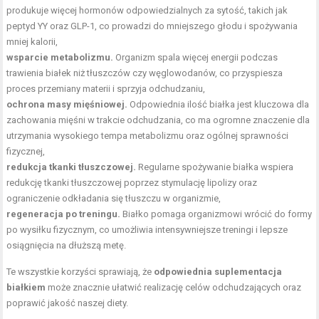
produkuje więcej hormonów odpowiedzialnych za sytość, takich jak
peptyd YY oraz GLP-1, co prowadzi do mniejszego głodu i spożywania
mniej kalorii,
wsparcie metabolizmu.
Organizm spala więcej energii podczas
trawienia białek niż tłuszczów czy węglowodanów, co przyspiesza
proces przemiany materii i sprzyja odchudzaniu,
ochrona masy mięśniowej.
Odpowiednia ilość białka jest kluczowa dla
zachowania mięśni w trakcie odchudzania, co ma ogromne znaczenie dla
utrzymania wysokiego tempa metabolizmu oraz ogólnej sprawności
fizycznej,
redukcja tkanki tłuszczowej
.
Regularne spożywanie białka wspiera
redukcję tkanki tłuszczowej poprzez stymulację lipolizy oraz
ograniczenie odkładania się tłuszczu w organizmie,
regeneracja po treningu
.
Białko pomaga organizmowi wrócić do formy
po wysiłku fizycznym, co umożliwia intensywniejsze treningi i lepsze
osiągnięcia na dłuższą metę.
Te wszystkie korzyści sprawiają, że
odpowiednia suplementacja
białkiem
może znacznie ułatwić realizację celów odchudzających oraz
poprawić jakość naszej diety.