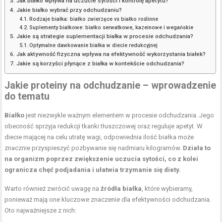
Jak białko wpływa na uczucie sytości i kontrolę apetytu?
Jakie białko wybrać przy odchudzaniu?
Rodzaje białka: białko zwierzęce vs białko roślinne
Suplementy białkowe: białko serwatkowe, kazeinowe i wegańskie
Jakie są strategie suplementacji białka w procesie odchudzania?
Optymalne dawkowanie białka w diecie redukcyjnej
Jak aktywność fizyczna wpływa na efektywność wykorzystania białek?
Jakie są korzyści płynące z białka w kontekście odchudzania?
Jakie proteiny na odchudzanie – wprowadzenie
do tematu
Białko
jest niezwykle ważnym elementem w procesie odchudzania. Jego
obecność sprzyja redukcji tkanki tłuszczowej oraz reguluje apetyt. W
diecie mającej na celu utratę wagi, odpowiednia ilość białka może
znacznie przyspieszyć pozbywanie się nadmiaru kilogramów.
Działa to
na organizm poprzez zwiększenie uczucia sytości, co z kolei
ogranicza chęć podjadania i ułatwia trzymanie się diety.
Warto również zwrócić uwagę na
źródła białka
, które wybieramy,
ponieważ mają one kluczowe znaczenie dla efektywności odchudzania.
Oto najważniejsze z nich: