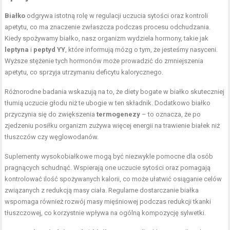
Białko
odgrywa istotną rolę w regulacji uczucia sytości oraz kontroli
apetytu, co ma znaczenie zwłaszcza podczas procesu odchudzania.
Kiedy spożywamy białko, nasz organizm wydziela hormony, takie jak
leptyna
i
peptyd YY
, które informują mózg o tym, że jesteśmy nasyceni.
Wyższe stężenie tych hormonów może prowadzić do zmniejszenia
apetytu, co sprzyja utrzymaniu deficytu kalorycznego.
Różnorodne badania wskazują na to, że diety bogate w białko skuteczniej
tłumią uczucie głodu niż te ubogie w ten składnik. Dodatkowo białko
przyczynia się do zwiększenia
termogenezy
– to oznacza, że po
zjedzeniu posiłku organizm zużywa więcej energii na trawienie białek niż
tłuszczów czy węglowodanów.
Suplementy wysokobiałkowe mogą być niezwykle pomocne dla osób
pragnących schudnąć. Wspierają one uczucie sytości oraz pomagają
kontrolować ilość spożywanych kalorii, co może ułatwić osiąganie celów
związanych z redukcją masy ciała. Regularne dostarczanie białka
wspomaga również rozwój masy mięśniowej podczas redukcji tkanki
tłuszczowej, co korzystnie wpływa na ogólną kompozycję sylwetki.