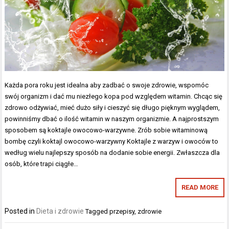
Każda pora roku jest idealna aby zadbać o swoje zdrowie, wspomóc
swój organizm i dać mu niezłego kopa pod względem witamin. Chcąc się
zdrowo odżywiać, mieć dużo siły i cieszyć się długo pięknym wyglądem,
powinniśmy dbać o ilość witamin w naszym organizmie. A najprostszym
sposobem są koktajle owocowo-warzywne. Zrób sobie witaminową
bombę czyli koktajl owocowo-warzywny Koktajle z warzyw i owoców to
według wielu najlepszy sposób na dodanie sobie energii. Zwłaszcza dla
osób, które trapi ciągłe…
READ MORE
Posted in
Dieta i zdrowie
Tagged
przepisy
,
zdrowie