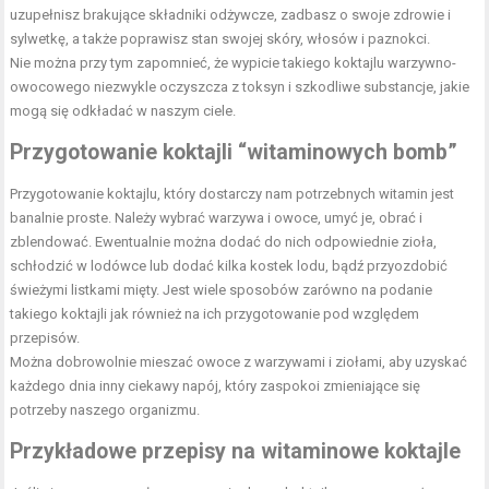
uzupełnisz brakujące składniki odżywcze, zadbasz o swoje zdrowie i
sylwetkę, a także poprawisz stan swojej skóry, włosów i paznokci.
Nie można przy tym zapomnieć, że wypicie takiego koktajlu warzywno-
owocowego niezwykle oczyszcza z toksyn i szkodliwe substancje, jakie
mogą się odkładać w naszym ciele.
Przygotowanie koktajli “witaminowych bomb”
Przygotowanie koktajlu, który dostarczy nam potrzebnych witamin jest
banalnie proste. Należy wybrać warzywa i owoce, umyć je, obrać i
zblendować. Ewentualnie można dodać do nich odpowiednie zioła,
schłodzić w lodówce lub dodać kilka kostek lodu, bądź przyozdobić
świeżymi listkami mięty. Jest wiele sposobów zarówno na podanie
takiego koktajli jak również na ich przygotowanie pod względem
przepisów.
Można dobrowolnie mieszać owoce z warzywami i ziołami, aby uzyskać
każdego dnia inny ciekawy napój, który zaspokoi zmieniające się
potrzeby naszego organizmu.
Przykładowe przepisy na witaminowe koktajle