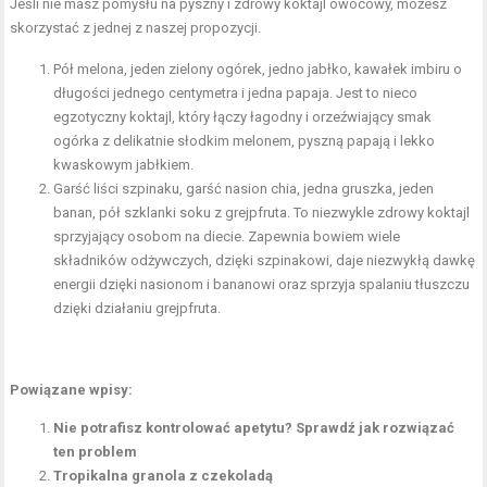
Jeśli nie masz pomysłu na pyszny i zdrowy koktajl owocowy, możesz
skorzystać z jednej z naszej propozycji.
Pół melona, jeden zielony ogórek, jedno jabłko, kawałek imbiru o
długości jednego centymetra i jedna papaja. Jest to nieco
egzotyczny koktajl, który łączy łagodny i orzeźwiający smak
ogórka z delikatnie słodkim melonem, pyszną papają i lekko
kwaskowym jabłkiem.
Garść liści szpinaku, garść nasion chia, jedna gruszka, jeden
banan, pół szklanki soku z grejpfruta. To niezwykle zdrowy koktajl
sprzyjający osobom na diecie. Zapewnia bowiem wiele
składników odżywczych, dzięki szpinakowi, daje niezwykłą dawkę
energii dzięki nasionom i bananowi oraz sprzyja spalaniu tłuszczu
dzięki działaniu grejpfruta.
Powiązane wpisy:
Nie potrafisz kontrolować apetytu? Sprawdź jak rozwiązać
ten problem
Tropikalna granola z czekoladą