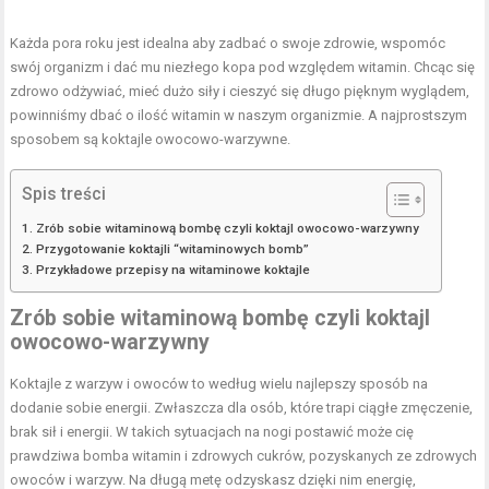
Każda pora roku jest idealna aby zadbać o swoje zdrowie, wspomóc
swój organizm i dać mu niezłego kopa pod względem witamin. Chcąc się
zdrowo odżywiać, mieć dużo siły i cieszyć się długo pięknym wyglądem,
powinniśmy dbać o ilość witamin w naszym organizmie. A najprostszym
sposobem są koktajle owocowo-warzywne.
Spis treści
Zrób sobie witaminową bombę czyli koktajl owocowo-warzywny
Przygotowanie koktajli “witaminowych bomb”
Przykładowe przepisy na witaminowe koktajle
Zrób sobie witaminową bombę
czyli koktajl
owocowo-warzywny
Koktajle z warzyw i owoców to według wielu najlepszy sposób na
dodanie sobie energii. Zwłaszcza dla osób, które trapi ciągłe zmęczenie,
brak sił i energii. W takich sytuacjach na nogi postawić może cię
prawdziwa bomba witamin i zdrowych cukrów, pozyskanych ze zdrowych
owoców i warzyw. Na długą metę odzyskasz dzięki nim energię,