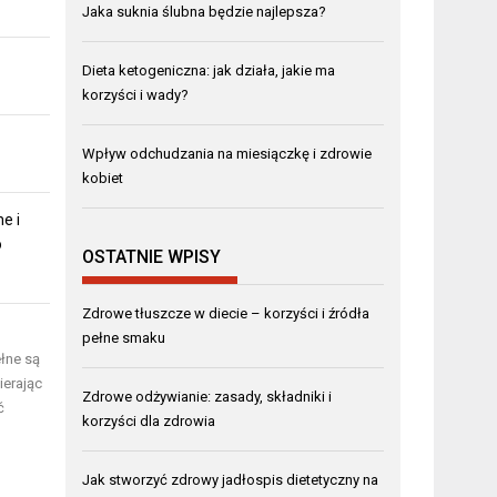
Jaka suknia ślubna będzie najlepsza?
Dieta ketogeniczna: jak działa, jakie ma
korzyści i wady?
Wpływ odchudzania na miesiączkę i zdrowie
kobiet
e i
o
OSTATNIE WPISY
Zdrowe tłuszcze w diecie – korzyści i źródła
pełne smaku
ełne są
ierając
Zdrowe odżywianie: zasady, składniki i
ć
korzyści dla zdrowia
o
Jak stworzyć zdrowy jadłospis dietetyczny na