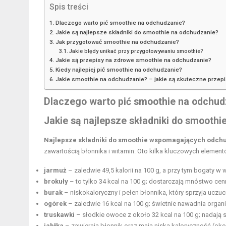
Spis treści
Dlaczego warto pić smoothie na odchudzanie?
Jakie są najlepsze składniki do smoothie na odchudzanie?
Jak przygotować smoothie na odchudzanie?
Jakie błędy unikać przy przygotowywaniu smoothie?
Jakie są przepisy na zdrowe smoothie na odchudzanie?
Kiedy najlepiej pić smoothie na odchudzanie?
Jakie smoothie na odchudzanie? – jakie są skuteczne przepi
Dlaczego warto pić smoothie na odchud
Jakie są najlepsze składniki do smooth
Najlepsze składniki do smoothie wspomagających odch
zawartością błonnika i witamin. Oto kilka kluczowych element
jarmuż
– zaledwie 49,5 kalorii na 100 g, a przy tym bogaty w w
brokuły
– to tylko 34 kcal na 100 g; dostarczają mnóstwo cen
burak
– niskokaloryczny i pełen błonnika, który sprzyja uczuci
ogórek
– zaledwie 16 kcal na 100 g; świetnie nawadnia organ
truskawki
– słodkie owoce z około 32 kcal na 100 g; nadają s
jabłka
– zawierają błonnik oraz mają niską kaloryczność (okoł