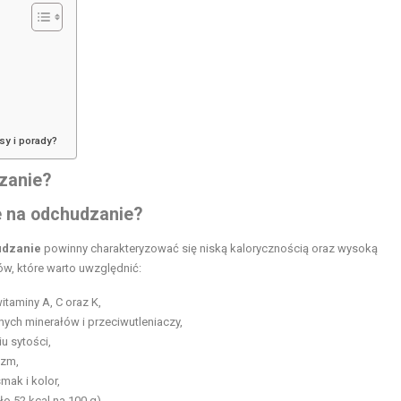
sy i porady?
zanie?
ie na odchudzanie?
udzanie
powinny charakteryzować się niską kalorycznością oraz wysoką
ów, które warto uwzględnić:
itaminy A, C oraz K,
nych minerałów i przeciwutleniaczy,
u sytości,
izm,
mak i kolor,
o 52 kcal na 100 g),