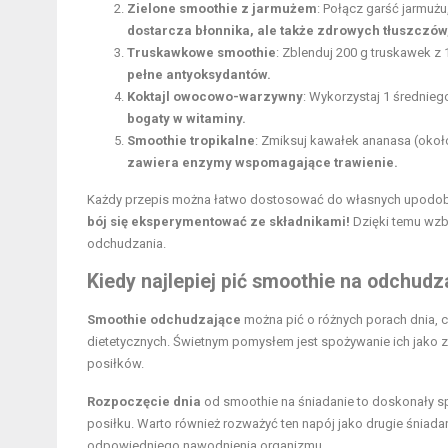
Zielone smoothie z jarmużem
: Połącz garść jarmużu
dostarcza błonnika, ale także zdrowych tłuszczów,
Truskawkowe smoothie
: Zblenduj 200 g truskawek z 
pełne antyoksydantów.
Koktajl owocowo-warzywny
: Wykorzystaj 1 średnieg
bogaty w witaminy.
Smoothie tropikalne
: Zmiksuj kawałek ananasa (okoł
zawiera enzymy wspomagające trawienie.
Każdy przepis można łatwo dostosować do własnych upodobań 
bój się eksperymentować ze składnikami!
Dzięki temu wzb
odchudzania.
Kiedy najlepiej pić smoothie na odchudz
Smoothie odchudzające
można pić o różnych porach dnia, 
dietetycznych. Świetnym pomysłem jest spożywanie ich jako 
posiłków.
Rozpoczęcie dnia
od smoothie na śniadanie to doskonały sp
posiłku. Warto również rozważyć ten napój jako drugie śniad
odpowiedniego nawodnienia organizmu.