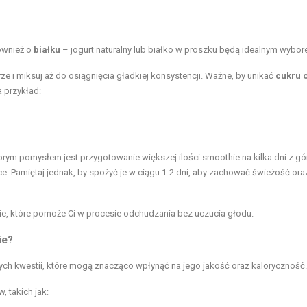
ównież o
białku
– jogurt naturalny lub białko w proszku będą idealnym wybor
e i miksuj aż do osiągnięcia gładkiej konsystencji. Ważne, by unikać
cukru 
a przykład:
ym pomysłem jest przygotowanie większej ilości smoothie na kilka dni z gór
. Pamiętaj jednak, by spożyć je w ciągu 1-2 dni, aby zachować świeżość ora
ie, które pomoże Ci w procesie odchudzania bez uczucia głodu.
ie?
nych kwestii, które mogą znacząco wpłynąć na jego jakość oraz kaloryczność.
, takich jak: