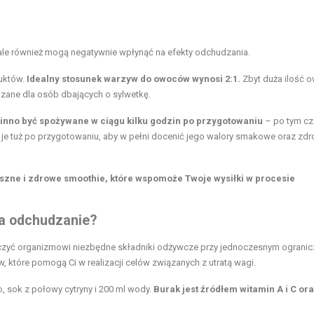
 ale również mogą negatywnie wpłynąć na efekty odchudzania.
duktów.
Idealny stosunek warzyw do owoców wynosi 2:1.
Zbyt duża ilość
ane dla osób dbających o sylwetkę.
inno być spożywane w ciągu kilku godzin po przygotowaniu
– po tym cz
 je tuż po przygotowaniu, aby w pełni docenić jego walory smakowe oraz zd
szne i zdrowe smoothie, które wspomoże Twoje wysiłki w procesie
na odchudzanie?
czyć organizmowi niezbędne składniki odżywcze przy jednoczesnym ogranic
ów, które pomogą Ci w realizacji celów związanych z
utratą wagi
.
ko, sok z połowy
cytryny
i 200 ml wody.
Burak jest źródłem witamin A i C or