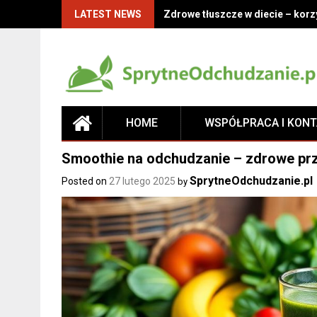
LATEST NEWS
Zdrowe tłuszcze w diecie – korz
HOME
WSPÓŁPRACA I KON
Smoothie na odchudzanie – zdrowe prz
SprytneOdchudzanie.pl
Posted on
27 lutego 2025
by