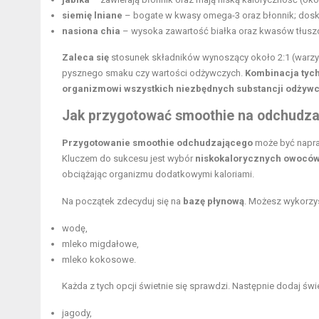
siemię lniane
– bogate w kwasy omega-3 oraz błonnik; dosk
nasiona chia
– wysoka zawartość białka oraz kwasów tłusz
Zaleca się
stosunek składników wynoszący około 2:1 (warzy
pysznego smaku czy wartości odżywczych.
Kombinacja tych
organizmowi wszystkich niezbędnych substancji odżyw
Jak przygotować smoothie na odchudza
Przygotowanie smoothie odchudzającego
może być napraw
Kluczem do sukcesu jest wybór
niskokalorycznych owoców
obciążając organizmu dodatkowymi kaloriami.
Na początek zdecyduj się na
bazę płynową
. Możesz wykorzy
wodę,
mleko migdałowe,
mleko kokosowe.
Każda z tych opcji świetnie się sprawdzi. Następnie dodaj świ
jagody,