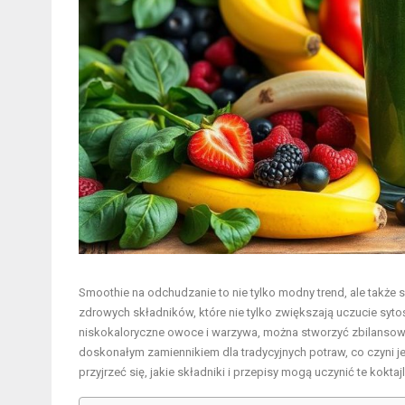
Smoothie na odchudzanie to nie tylko modny trend, ale także 
zdrowych składników, które nie tylko zwiększają uczucie syto
niskokaloryczne owoce
i warzywa, można stworzyć zbilansowan
doskonałym zamiennikiem dla tradycyjnych potraw, co czyni 
przyjrzeć się, jakie składniki i przepisy mogą uczynić te kok