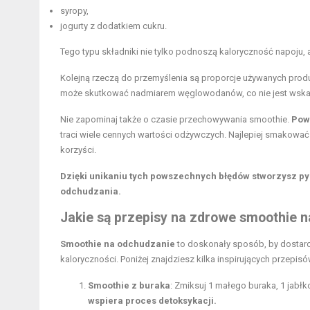
syropy,
jogurty z dodatkiem cukru.
Tego typu składniki nie tylko podnoszą kaloryczność napoju,
Kolejną rzeczą do przemyślenia są proporcje używanych pro
może skutkować nadmiarem węglowodanów, co nie jest wskaz
Nie zapominaj także o czasie przechowywania smoothie.
Pow
traci wiele cennych wartości odżywczych. Najlepiej smakować
korzyści.
Dzięki unikaniu tych powszechnych błędów stworzysz py
odchudzania.
Jakie są przepisy na zdrowe smoothie 
Smoothie na odchudzanie
to doskonały sposób, by dostar
kaloryczności. Poniżej znajdziesz kilka inspirujących przepis
Smoothie z buraka
: Zmiksuj 1 małego buraka, 1 jabł
wspiera proces detoksykacji.