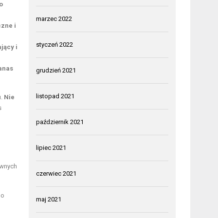
o
marzec 2022
zne i
styczeń 2022
jący i
anas
grudzień 2021
listopad 2021
u.
Nie
s
październik 2021
lipiec 2021
ównych
czerwiec 2021
go
maj 2021