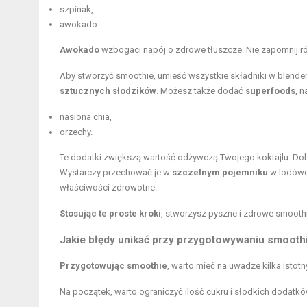
szpinak,
awokado.
Awokado
wzbogaci napój o zdrowe tłuszcze. Nie zapomnij r
Aby stworzyć smoothie, umieść wszystkie składniki w blenderz
sztucznych słodzików
. Możesz także dodać
superfoods
, n
nasiona chia,
orzechy.
Te dodatki zwiększą wartość odżywczą Twojego koktajlu. Dobr
Wystarczy przechować je w
szczelnym pojemniku
w lodówce
właściwości zdrowotne.
Stosując te proste kroki
, stworzysz pyszne i zdrowe smooth
Jakie błędy unikać przy przygotowywaniu smooth
Przygotowując smoothie
, warto mieć na uwadze kilka istot
Na początek, warto ograniczyć ilość cukru i słodkich dodatków