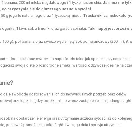
, 1 banana, 200 ml mleka migdałowego i 1 łyżkę nasion chia.
Jarmuż nie tylk
 co przyczynia się do dłuższego uczucia sytości.
150 g jogurtu naturalnego oraz 1 łyżeczką miodu.
Truskawki są niskokaloryc
o ogórka, 1 kiwi, sok z limonki oraz garść szpinaku.
Taki napój jest orzeźwia
o 100 g), pół banana oraz świeżo wyciśnięty sok pomarańczowy (200 ml).
An
– dodaj ulubione owoce lub superfoods takie jak spirulina czy nasiona ln
ogacisz swoją dietę o różnorodne smaki i wartości odżywcze idealne na cza
anie?
co daje swobodę dostosowania ich do indywidualnych potrzeb oraz celów
zdrowej
przekąski między posiłkami
lub wręcz zastąpienie nimi jednego z gł
osób na dostarczenie energii oraz utrzymanie uczucia sytości aż do kolejne
anie, ponieważ pomoże zaspokoić głód w ciągu dnia i sprzyja utrzymaniu