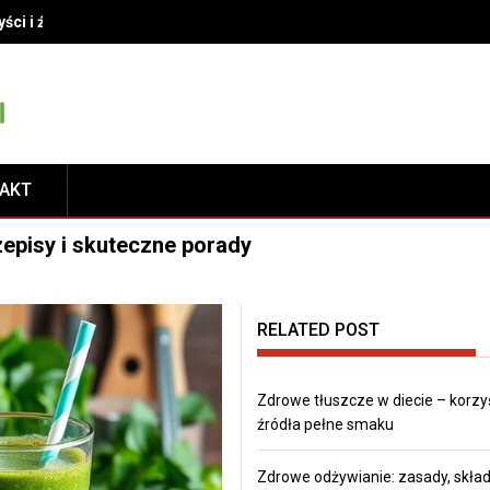
yści i źródła pełne smaku
TAKT
episy i skuteczne porady
RELATED POST
Zdrowe tłuszcze w diecie – korzyś
źródła pełne smaku
Zdrowe odżywianie: zasady, składn