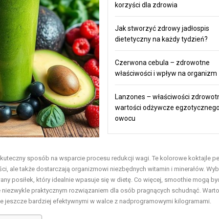
korzyści dla zdrowia
Jak stworzyć zdrowy jadłospis
dietetyczny na każdy tydzień?
Czerwona cebula – zdrowotne
właściwości i wpływ na organizm
Lanzones – właściwości zdrowotn
wartości odżywcze egzotyczneg
owocu
skuteczny sposób na wsparcie procesu redukcji wagi. Te kolorowe koktajle p
ści, ale także dostarczają organizmowi niezbędnych witamin i minerałów. Wyb
y posiłek, który idealnie wpasuje się w dietę. Co więcej, smoothie mogą by
je niezwykle praktycznym rozwiązaniem dla osób pragnących schudnąć. Wart
tajle jeszcze bardziej efektywnymi w walce z nadprogramowymi kilogramami.