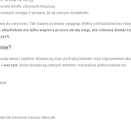
onałe źródło zdrowych tłuszczy,
czowych omega-3 sprawia, że są cennym dodatkiem.
wa do owoców). Taki balans pozwala osiągnąć efekty odchudzania bez rezyg
 składników nie tylko wspiera proces utraty wagi, ale również dostarc
czych.
nie?
dę łatwe i szybkie. Wystarczy mieć pod ręką blender oraz odpowiednie skła
 i warzyw
, które dostarczą cennych witamin i minerałów, jednocześnie nie
stać:
eże lub mrożone owoce, takie jak: