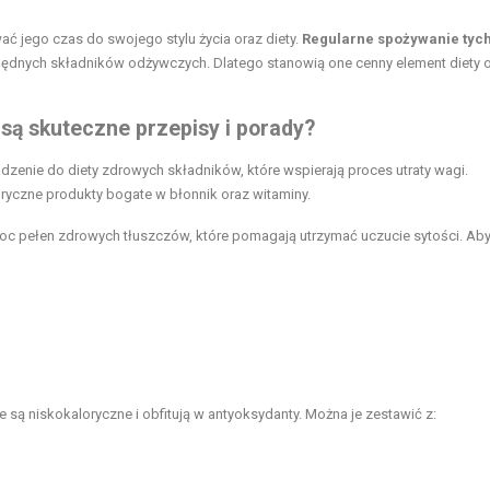
ć jego czas do swojego stylu życia oraz diety.
Regularne spożywanie tyc
będnych składników odżywczych. Dlatego stanowią one cenny element diety o
 są skuteczne przepisy i porady?
enie do diety zdrowych składników, które wspierają proces utraty wagi.
oryczne produkty bogate w błonnik oraz witaminy.
woc pełen zdrowych tłuszczów, które pomagają utrzymać uczucie sytości. Ab
e są niskokaloryczne i obfitują w antyoksydanty. Można je zestawić z: