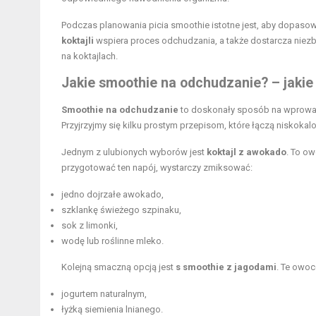
Podczas planowania picia smoothie istotne jest, aby dopasowa
koktajli
wspiera proces odchudzania, a także dostarcza niez
na koktajlach.
Jakie smoothie na odchudzanie? – jakie
Smoothie na odchudzanie
to doskonały sposób na wprowadz
Przyjrzyjmy się kilku prostym przepisom, które łączą niskokal
Jednym z ulubionych wyborów jest
koktajl z awokado
. To o
przygotować ten napój, wystarczy zmiksować:
jedno dojrzałe awokado,
szklankę świeżego szpinaku,
sok z limonki,
wodę lub roślinne mleko.
Kolejną smaczną opcją jest
s smoothie z jagodami
. Te owoc
jogurtem naturalnym,
łyżką siemienia lnianego.