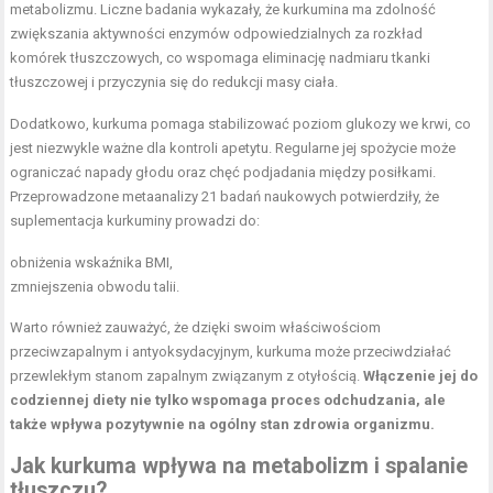
metabolizmu. Liczne badania wykazały, że kurkumina ma zdolność
zwiększania aktywności enzymów odpowiedzialnych za rozkład
komórek tłuszczowych, co wspomaga eliminację nadmiaru tkanki
tłuszczowej i przyczynia się do redukcji masy ciała.
Dodatkowo, kurkuma pomaga stabilizować poziom glukozy we krwi, co
jest niezwykle ważne dla kontroli apetytu. Regularne jej spożycie może
ograniczać
napady głodu
oraz chęć podjadania między posiłkami.
Przeprowadzone metaanalizy 21 badań naukowych potwierdziły, że
suplementacja kurkuminy prowadzi do:
obniżenia wskaźnika BMI,
zmniejszenia obwodu talii.
Warto również zauważyć, że dzięki swoim właściwościom
przeciwzapalnym i antyoksydacyjnym, kurkuma może przeciwdziałać
przewlekłym stanom zapalnym związanym z otyłością.
Włączenie jej do
codziennej diety nie tylko wspomaga proces odchudzania, ale
także wpływa pozytywnie na
ogólny stan zdrowia
organizmu.
Jak kurkuma wpływa na metabolizm i spalanie
tłuszczu?