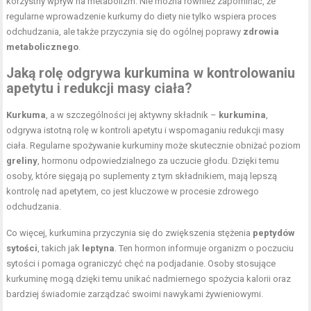
korzystny wpływ na metabolizm. Nie można również zapominać, że
regularne wprowadzenie kurkumy do diety nie tylko wspiera proces
odchudzania, ale także przyczynia się do ogólnej poprawy
zdrowia
metabolicznego
.
Jaką rolę odgrywa kurkumina w kontrolowaniu
apetytu i redukcji masy ciała?
Kurkuma
, a w szczególności jej aktywny składnik –
kurkumina
,
odgrywa istotną rolę w kontroli apetytu i wspomaganiu redukcji masy
ciała. Regularne spożywanie kurkuminy może skutecznie obniżać poziom
greliny
, hormonu odpowiedzialnego za uczucie głodu. Dzięki temu
osoby, które sięgają po suplementy z tym składnikiem, mają lepszą
kontrolę nad apetytem, co jest kluczowe w procesie zdrowego
odchudzania.
Co więcej, kurkumina przyczynia się do zwiększenia stężenia
peptydów
sytości
, takich jak
leptyna
. Ten hormon informuje organizm o poczuciu
sytości i pomaga ograniczyć chęć na podjadanie. Osoby stosujące
kurkuminę mogą dzięki temu unikać nadmiernego spożycia kalorii oraz
bardziej świadomie zarządzać swoimi nawykami żywieniowymi.