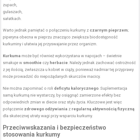
zupach,
gulaszach,
sałatkach.
Warto jednak pamiętać o połączeniu kurkumy z
czarnym pieprzem
;
piperyna obecna w pieprzu znacząco zwiększa biodostępność
kurkuminy i ułatwia jej przyswajanie przez organizm.
Kurkuma
może być również wykorzystana w napojach – świetnie
smakuje w
smoothie
czy
herbacie
. Należy jednak zachować ostrożność
z jej ilością, zwłaszcza u kobiet w ciąży, ponieważ nadmiar tej przyprawy
może prowadzić do niepożądanych skurczów macicy.
Nie można zapominać o roli
deficytu kalorycznego
. Suplementacja
samą kurkumą nie wystarczy, by osiągnąć zamierzone efekty bez
odpowiednich zmian w diecie oraz stylu życia. Kluczowe jest więc
połączenie
zdrowego odżywiania
z
regularną aktywnością fizyczną
dla skutecznej utraty wagi przy wsparciu kurkumy.
Przeciwwskazania i bezpieczeństwo
stosowania kurkumy