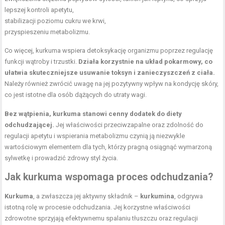
lepszej kontroli apetytu,
stabilizacji poziomu cukru we krwi,
przyspieszeniu metabolizmu.
Co więcej, kurkuma wspiera detoksykację organizmu poprzez regulację
funkcji wątroby i trzustki.
Działa korzystnie na układ pokarmowy, co
ułatwia skuteczniejsze usuwanie toksyn i zanieczyszczeń z ciała.
Należy również zwrócić uwagę na jej pozytywny wpływ na kondycję skóry,
co jest istotne dla osób dążących do utraty wagi.
Bez wątpienia, kurkuma stanowi cenny dodatek do diety
odchudzającej.
Jej właściwości przeciwzapalne oraz zdolność do
regulacji apetytu i wspierania metabolizmu czynią ją niezwykle
wartościowym elementem dla tych, którzy pragną osiągnąć wymarzoną
sylwetkę i prowadzić
zdrowy styl życia
.
Jak kurkuma wspomaga proces odchudzania?
Kurkuma
, a zwłaszcza jej aktywny składnik –
kurkumina
, odgrywa
istotną rolę w procesie odchudzania. Jej korzystne właściwości
zdrowotne sprzyjają efektywnemu spalaniu tłuszczu oraz regulacji