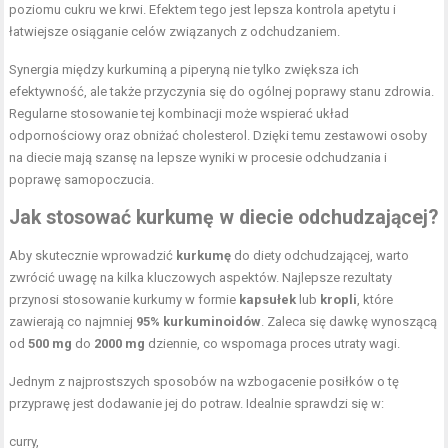
poziomu cukru we krwi. Efektem tego jest lepsza kontrola apetytu i
łatwiejsze osiąganie celów związanych z odchudzaniem.
Synergia między kurkuminą a piperyną nie tylko zwiększa ich
efektywność, ale także przyczynia się do ogólnej poprawy stanu zdrowia.
Regularne stosowanie tej kombinacji może wspierać układ
odpornościowy oraz obniżać cholesterol. Dzięki temu zestawowi osoby
na diecie mają szansę na lepsze wyniki w procesie odchudzania i
poprawę samopoczucia.
Jak stosować kurkumę w diecie odchudzającej?
Aby skutecznie wprowadzić
kurkumę
do diety odchudzającej, warto
zwrócić uwagę na kilka kluczowych aspektów. Najlepsze rezultaty
przynosi stosowanie kurkumy w formie
kapsułek
lub
kropli
, które
zawierają co najmniej
95% kurkuminoidów
. Zaleca się dawkę wynoszącą
od
500 mg
do
2000 mg
dziennie, co wspomaga proces utraty wagi.
Jednym z najprostszych sposobów na wzbogacenie posiłków o tę
przyprawę jest dodawanie jej do potraw. Idealnie sprawdzi się w:
curry,