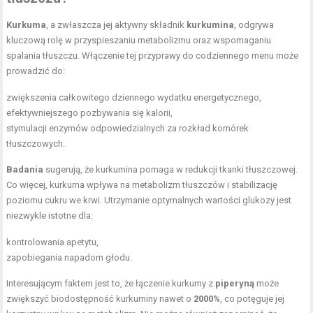
Kurkuma
, a zwłaszcza jej aktywny składnik
kurkumina
, odgrywa
kluczową rolę w przyspieszaniu metabolizmu oraz wspomaganiu
spalania tłuszczu. Włączenie tej przyprawy do codziennego menu może
prowadzić do:
zwiększenia całkowitego dziennego wydatku energetycznego,
efektywniejszego pozbywania się kalorii,
stymulacji enzymów odpowiedzialnych za rozkład komórek
tłuszczowych.
Badania
sugerują, że kurkumina pomaga w redukcji tkanki tłuszczowej.
Co więcej, kurkuma wpływa na metabolizm tłuszczów i stabilizację
poziomu cukru we krwi. Utrzymanie optymalnych wartości glukozy jest
niezwykle istotne dla:
kontrolowania apetytu,
zapobiegania napadom głodu.
Interesującym faktem jest to, że łączenie kurkumy z
piperyną
może
zwiększyć biodostępność kurkuminy nawet o
2000%
, co potęguje jej