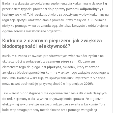
Badania wskazują, że codzienna suplementacja kurkuminą w dawce
1 g
przez osiem tygodni prowadzi do poprawy poziomu
adiponektyny
i
leptyny
we krwi. Taki rezultat potwierdza pozytywny wpływ kurkuminy na
regulację apetytu oraz wspieranie procesu utraty masy ciała. Kurkumina
nie tylko pomaga w walce z nadwagą, ale także korzystnie oddziałuje na
ogólne zdrowie metaboliczne organizmu.
Kurkuma z czarnym pieprzem: jak zwiększa
biodostępność i efektywność?
Kurkuma
, znana ze swoich prozdrowotnych właściwości, zyskuje na
skuteczności w połączeniu z
czarnym pieprzem
. Kluczowym
elementem tego drugiego jest
piperyna
, składnik, który znacząco
zwiększa biodostępność
kurkuminy
– aktywnego związku obecnego w
kurkumie. Badania wskazują, że spożywanie kurkumy razem z piperyną
może nawet podnieść jej przyswajalność o imponujące
2000%
.
Taki wzrost biodostępności ma ogromne znaczenie dla osób dążących
do redukcji masy ciała. Wyższa przyswajalność sprawia, że organizm
efektywniej wykorzystuje wartości odżywcze zawarte w kurkumie. To z
kolei wspomaga procesy metaboliczne oraz pomaga w regulacji