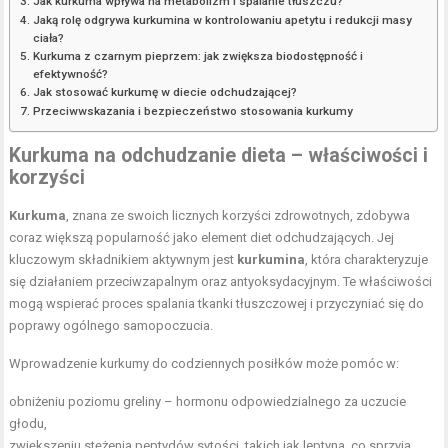
Jak kurkuma wpływa na metabolizm i spalanie tłuszczu?
Jaką rolę odgrywa kurkumina w kontrolowaniu apetytu i redukcji masy
ciała?
Kurkuma z czarnym pieprzem: jak zwiększa biodostępność i
efektywność?
Jak stosować kurkumę w diecie odchudzającej?
Przeciwwskazania i bezpieczeństwo stosowania kurkumy
Kurkuma na odchudzanie
dieta – właściwości i
korzyści
Kurkuma
, znana ze swoich licznych korzyści zdrowotnych, zdobywa
coraz większą popularność jako element diet odchudzających. Jej
kluczowym składnikiem aktywnym jest
kurkumina
, która charakteryzuje
się działaniem przeciwzapalnym oraz antyoksydacyjnym. Te właściwości
mogą wspierać proces spalania tkanki tłuszczowej i przyczyniać się do
poprawy ogólnego samopoczucia.
Wprowadzenie kurkumy do codziennych posiłków może pomóc w:
obniżeniu poziomu greliny – hormonu odpowiedzialnego za uczucie
głodu,
zwiększeniu stężenia peptydów sytości, takich jak leptyna, co sprzyja