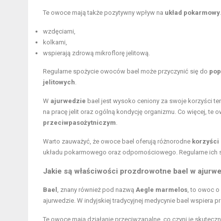
Te owoce mają także pozytywny wpływ na
układ pokarmowy
wzdęciami,
kolkami,
wspierają zdrową mikroflorę jelitową.
Regularne spożycie owoców bael może przyczynić się do
pop
jelitowych
.
W
ajurwedzie
bael jest wysoko ceniony za swoje korzyści t
na pracę jelit oraz ogólną kondycję organizmu. Co więcej, t
przeciwpasożytniczym
.
Warto zauważyć, że owoce bael oferują różnorodne
korzyści
układu pokarmowego oraz odpornościowego. Regularne ich 
Jakie są właściwości prozdrowotne bael w ajurw
Bael
, znany również pod nazwą
Aegle marmelos
, to owoc 
ajurwedzie. W indyjskiej tradycyjnej medycynie bael wspier
Te owoce mają działanie przeciwzapalne, co czyni je skuteczn