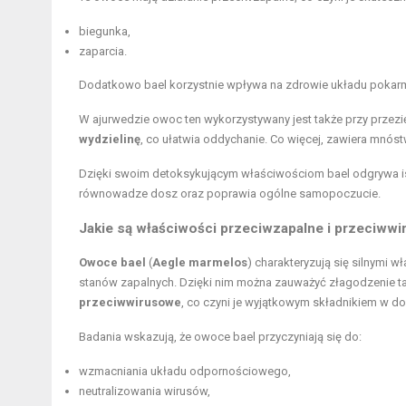
biegunka,
zaparcia.
Dodatkowo bael korzystnie wpływa na zdrowie układu pok
W ajurwedzie owoc ten wykorzystywany jest także przy przez
wydzielinę
, co ułatwia oddychanie. Co więcej, zawiera mnós
Dzięki swoim detoksykującym właściwościom bael odgrywa is
równowadze dosz oraz poprawia ogólne samopoczucie.
Jakie są właściwości przeciwzapalne i przeciw
Owoce bael
(
Aegle marmelos
) charakteryzują się silnymi 
stanów zapalnych. Dzięki nim można zauważyć złagodzenie tak
przeciwwirusowe
, co czyni je wyjątkowym składnikiem w d
Badania wskazują, że owoce bael przyczyniają się do:
wzmacniania układu odpornościowego,
neutralizowania wirusów,