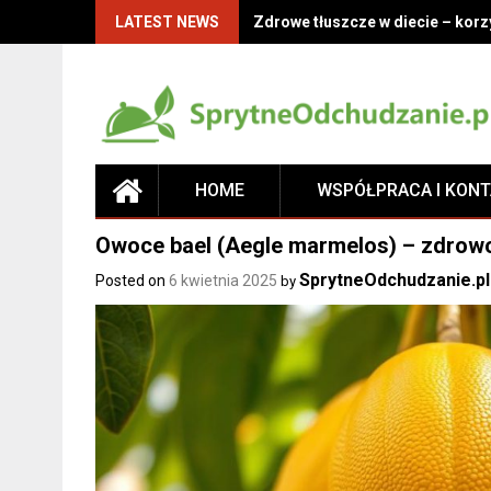
LATEST NEWS
Zdrowe tłuszcze w diecie – korz
HOME
WSPÓŁPRACA I KON
Owoce bael (Aegle marmelos) – zdrowo
SprytneOdchudzanie.pl
Posted on
6 kwietnia 2025
by