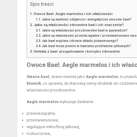
Spis treści
Owoce Bael: Aegle marmelos i ich właściwości
Jakie są wartości odżywcze i energetyczne owoców bael?
Jakie są właściwości zdrowotne bael i ich znaczenie?
Jakie są właściwości prozdrowotne bael w ajurwedzie?
Jakie są właściwości przeciwzapalne i przeciwwirusowe ow
Jak bael wspiera zdrowie układu pokarmowego?
Jak bael może pomóc w trawieniu problemów jelitowych?
Herbata z bael: przygotowanie i korzyści zdrowotne
Owoce Bael: Aegle marmelos i ich właś
Owoce bael
, znane również jako
Aegle marmelos
, to praw
błonnik
, co sprawia, że stanowią cenny dodatek do codzienne
właściwości prozdrowotne
.
Aegle marmelos
wykazuje działanie:
przeciwzapalne,
przeciwwirusowe,
regulujące mikroflorę jelitową,
rozkurczowe,