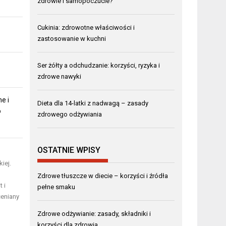
zdrowie i samopoczucie?
Cukinia: zdrowotne właściwości i
zastosowanie w kuchni
Ser żółty a odchudzanie: korzyści, ryzyka i
zdrowe nawyki
e i
Dieta dla 14-latki z nadwagą – zasady
o
zdrowego odżywiania
OSTATNIE WPISY
iej.
Zdrowe tłuszcze w diecie – korzyści i źródła
 i
pełne smaku
ceniany
Zdrowe odżywianie: zasady, składniki i
korzyści dla zdrowia