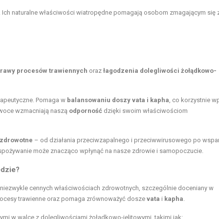
. Ich naturalne właściwości wiatropędne pomagają osobom zmagającym się z
rawy procesów trawiennych
oraz
łagodzenia dolegliwości żołądkowo-
erapeutyczne. Pomaga w
balansowaniu doszy vata i kapha
, co korzystnie w
e owoce wzmacniają naszą
odporność
dzięki swoim właściwościom
 zdrowotne
– od działania przeciwzapalnego i przeciwwirusowego po wspar
spożywanie może znacząco wpłynąć na nasze zdrowie i samopoczucie.
edzie?
o niezwykle cennych właściwościach zdrowotnych, szczególnie doceniany w
a procesy trawienne oraz pomaga zrównoważyć dosze
vata
i
kapha
.
ymi w walce z dolegliwościami żołądkowo-jelitowymi, takimi jak: