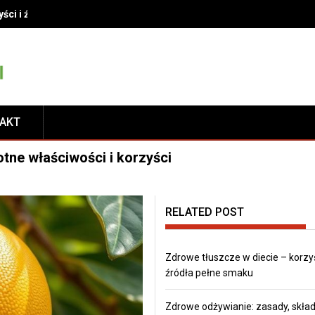
yści i źródła pełne smaku
TAKT
tne właściwości i korzyści
RELATED POST
Zdrowe tłuszcze w diecie – korzyś
źródła pełne smaku
Zdrowe odżywianie: zasady, składn