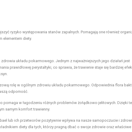
szyć ryzyko występowania stanów zapalnych. Pomagają one również organ
ym elementem diety.
dla zdrowia układu pokarmowego. Jednym z najważniejszych jego działań jest
ania prawidłowej perystaltyki, co sprawia, że trawienie staje się bardziej efe
ksyn.
uczową rolę w ogólnym zdrowiu układu pokarmowego. Odpowiednia
flora bakt
naszą odporność.
co pomaga w łagodzeniu różnych problemów żołądkowo-jelitowych. Dzięki t
tym samym komfort trawienny.
bael lub ich przetworów pozytywnie wpływa na nasze samopoczucie i zdrow
adnikiem diety dla tych, którzy pragną dbać o swoje zdrowie oraz właściwe