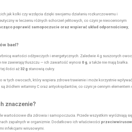
ich jak kolki czy wzdęcia dzięki swojemu działaniu rozkurczowemu i
tyczny w leczeniu różnych schorzeń jelitowych, co czyni je nieocenionym
acząco poprawić samopoczucie oraz wspierać układ odpornościowy
,
ów bael?
arbnicą wartości odżywczych i energetycznych. Zaledwie 4 g suszonych owo
e nie zawierają tłuszczu — ich zawartość wynosi
0 g
, a także nie mają białka.
z tej ilości aż
32 g
stanowią cukry.
 tych owocach, który wspiera zdrowe trawienie i może korzystnie wpływa
l są źródłem
witaminy C
oraz antyoksydantów, co czyni je cennym elementem 
ich znaczenie?
kle wartościowe dla zdrowia i samopoczucia. Przede wszystkim wyróżniają si
tanach zapalnych w organizmie. Dodatkowo ich właściwości
przeciwwiruso
ymi infekcjami wirusowymi.