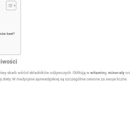
oców bael?
ciwości
dziwy skarb wśród składników odżywczych. Obfitują w
witamin
y,
minerały
or
j diety. W medycynie ajurwedyjskiej są szczególnie cenione za swoje liczne