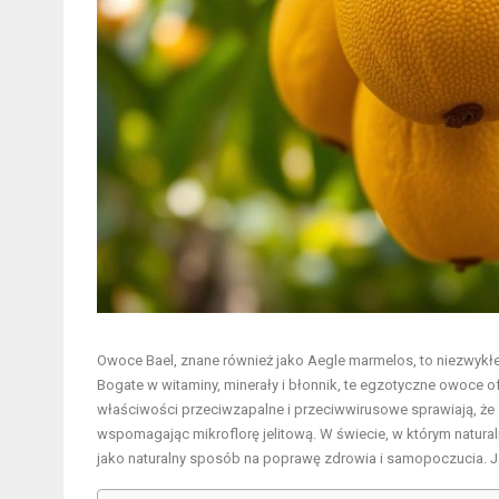
Owoce Bael, znane również jako Aegle marmelos, to niezwykłe
Bogate w witaminy, minerały i błonnik, te egzotyczne owoce of
właściwości przeciwzapalne i przeciwwirusowe sprawiają, że
wspomagając mikroflorę jelitową. W świecie, w którym natural
jako naturalny sposób na poprawę zdrowia i samopoczucia. J