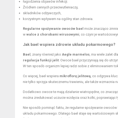
łagodzenia objawów infekcji.
Źródłem cennych przeciwutleniaczy,
składników odżywczych,
korzystnym wpływem na ogólny stan zdrowia.
Regularne spożywanie owoców bael
może znacząco zmniej
w
walce z chorobami wirusowymi
, co czyni je wartościow
Jak bael wspiera zdrowie układu pokarmowego?
Bael
, znany również jako
Aegle marmelos
, ma wiele zalet 
regulacja funkcji jelit
. Owoce bael przyczyniają się do utrzym
W ten sposób organizm lepiej radzi sobie z eliminowaniem to
Co więcej, bael wspiera
mikroflorę jelitową
, co odgrywa kl
nie tylko sprzyja skutecznemu trawieniu, ale także wzmacnia 
Dodatkowo owoce te mają działanie wiatropędne, co znaczą
można zredukować uczucie wzdęcia oraz kolki, poprawiając 
Nie sposób pominąć faktu, że regularne spożywanie owoców 
układu pokarmowego. Dlatego bael staje się wartościowym skł