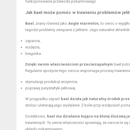
funkcjonowanie przewodu pokarmowego.
Jak bael może pomóc w trawieniu problemów jel
Bael
, znany również jako
Aegle marmelos
, to owoc o wyjątk
łagodzi problemy związane z jelitami. Jego naturalne składnik
zaparcia,
wzdęcia,
biegunka.
Dzięki swoim właściwościom przeciwzapalnym
bael potr
Regularne spożycie tego owocu wspomaga procesy trawienne
stymulację produkcji enzymów,
poprawę perystaltyki jelitowej.
W przypadku zaparć
bael działa jak naturalny środek pr
stolca i ułatwiają jego wydalanie. Z kolei przy wzdęciach p
Dodatkowo,
bael ma działanie kojące na błonę śluzową jel
trawiennych. Te cenne właściwości sprawiają, że owoce te są 
układu pokarmowego.