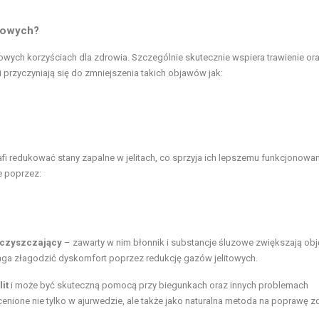
itowych?
owych korzyściach dla zdrowia. Szczególnie skutecznie wspiera trawienie or
i przyczyniają się do zmniejszenia takich objawów jak:
afi redukować stany zapalne w jelitach, co sprzyja ich lepszemu funkcjonowan
 poprzez:
zeczyszczający
– zawarty w nim błonnik i substancje śluzowe zwiększają ob
omaga złagodzić dyskomfort poprzez redukcję gazów jelitowych.
it
i może być skuteczną pomocą przy biegunkach oraz innych problemach
cenione nie tylko w ajurwedzie, ale także jako naturalna metoda na poprawę z