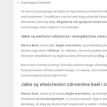
wspierające trawienie.
Te owoce przyczyniają się także do łagodzenia problemów tak
wiatropędnemu. Dodatkowo owoce bael mają potencjał terapeu
elementem zdrowej diety.
Regularne ich spożycie może zn
wzmacniając nasz organizm od wewnątrz.
Jakie są
wartości odżywcze
i energetyczne owoc
Owoce Bael
, znane jako
Aegle marmelos
, są prawdziwą sk
dostarczają około
130 kcal
. Co ciekawe, owoce te praktyczni
Głównym składnikiem są węglowodany, których jest aż
33 g
; 
Nie można również pominąć błonnika pokarmowego obecnego w
funkcjonowanie układu pokarmowego. Co więcej, owoce bae
wzmacniającej naszą odporność.
Jakie są właściwości zdrowotne bael i 
Owoce bael
, znane pod nazwą
Aegle marmelos
, są niezwy
działaniem
przeciwzapalnym
, co może przynieść ulgę w s
sprawiają, że stają się skutecznym wsparciem w walce z różn