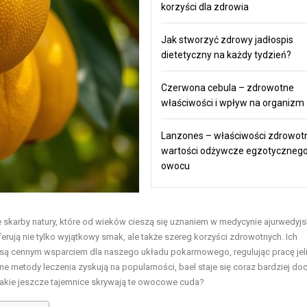
korzyści dla zdrowia
Jak stworzyć zdrowy jadłospis
dietetyczny na każdy tydzień?
Czerwona cebula – zdrowotne
właściwości i wpływ na organizm
Lanzones – właściwości zdrowotn
wartości odżywcze egzotyczneg
owocu
 skarby natury, które od wieków cieszą się uznaniem w medycynie ajurwedyjsk
erują nie tylko wyjątkowy smak, ale także szereg korzyści zdrowotnych. Ich
 są cennym wsparciem dla naszego układu pokarmowego, regulując pracę jelit
ne metody leczenia zyskują na popularności, bael staje się coraz bardziej do
akie jeszcze tajemnice skrywają te owocowe cuda?