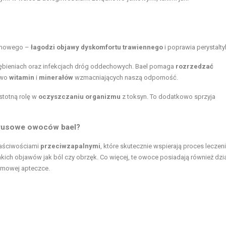
armowego –
łagodzi objawy dyskomfortu trawiennego
i poprawia perystaltykę
iębieniach oraz infekcjach dróg oddechowych. Bael pomaga
rozrzedzać
two
witamin
i
minerałów
wzmacniających naszą odporność.
totną rolę w
oczyszczaniu organizmu
z toksyn. To dodatkowo sprzyja
wirusowe owoców bael?
właściwościami
przeciwzapalnymi
, które skutecznie wspierają proces leczen
ich objawów jak ból czy obrzęk. Co więcej, te owoce posiadają również dzi
omowej apteczce.