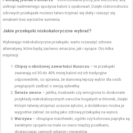
uniknąć nadmiernego spożycia kalorii z opakowań. Dzięki różnorodności
zdrowych przekąsek możesz łatwo trzymać się diety i cieszyć się
smakiem bez wyrzutów sumienia.
Jakie przekąski niskokaloryczne wybrać?
Wybierając niskokaloryczne przekąski, warto rozważyć zdrowe
alternatywy, które będą zarówno smaczne, jak i sycące. Oto kilka
inspiracji:
Chipsy o obniżonej zawartości tłuszczu
– te przekąski
zawierają od 30 do 40% mniej kalorii niż ich tradycyjne
odpowiedniki, co sprawia, że stanowią lepszy wybór dla osób
pragnących zadbać o swoją sylwetkę.
Świeże owoce
– jabłka, truskawki czy winogrona to doskonałe
przykłady niskokalorycznych owoców bogatych w błonnik, dzięki
którym łatwiej utrzymać uczucie sytości, a dodatkowo można je
wygodnie zabrać ze sobą jako zdrową przekąskę na wynos.
Warzywa
– chrupiące marchewki, ogórki czy kolorowa papryka są
świetnymi opcjami na małe co nieco między posiłkami,
dostarczając cennych witamin i minerałów.