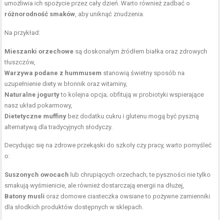
umożliwia ich spożycie przez cały dzień. Warto również zadbać o
różnorodność smaków
, aby uniknąć znudzenia.
Na przykład:
Mieszanki orzechowe
są doskonałym źródłem białka oraz zdrowych
tłuszczów,
Warzywa podane z hummusem
stanowią świetny sposób na
uzupełnienie diety w błonnik oraz witaminy,
Naturalne jogurty
to kolejna opcja; obfitują w probiotyki wspierające
nasz układ pokarmowy,
Dietetyczne muffiny
bez dodatku cukru i glutenu mogą być pyszną
alternatywą dla tradycyjnych słodyczy.
Decydując się na zdrowe przekąski do szkoły czy pracy, warto pomyśleć
o:
Suszonych owocach
lub chrupiących orzechach; te pyszności nie tylko
smakują wyśmienicie, ale również dostarczają energii na dłużej,
Batony musli
oraz domowe ciasteczka owsiane to pożywne zamienniki
dla słodkich produktów dostępnych w sklepach.