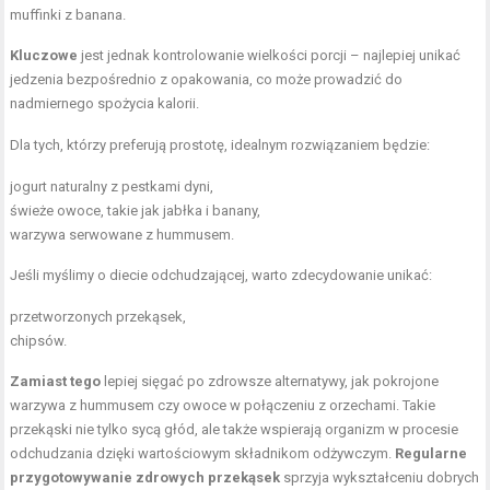
muffinki z banana.
Kluczowe
jest jednak kontrolowanie wielkości porcji – najlepiej unikać
jedzenia bezpośrednio z opakowania, co może prowadzić do
nadmiernego spożycia kalorii.
Dla tych, którzy preferują prostotę, idealnym rozwiązaniem będzie:
jogurt naturalny z pestkami dyni,
świeże owoce, takie jak jabłka i banany,
warzywa serwowane z hummusem.
Jeśli myślimy o diecie odchudzającej, warto zdecydowanie unikać:
przetworzonych przekąsek,
chipsów.
Zamiast tego
lepiej sięgać po zdrowsze alternatywy, jak pokrojone
warzywa z hummusem czy owoce w połączeniu z orzechami. Takie
przekąski nie tylko sycą głód, ale także wspierają organizm w procesie
odchudzania dzięki wartościowym składnikom odżywczym.
Regularne
przygotowywanie zdrowych przekąsek
sprzyja wykształceniu dobrych