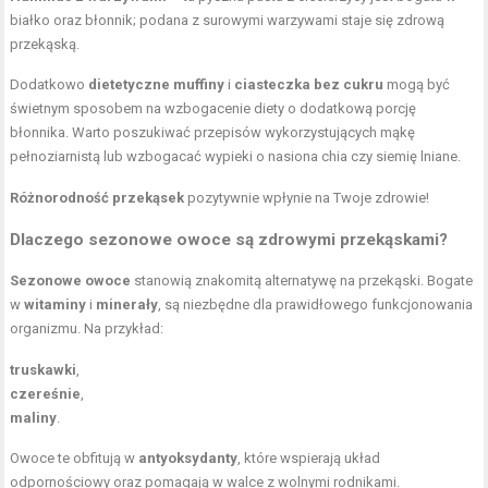
białko oraz błonnik; podana z surowymi warzywami staje się zdrową
przekąską.
Dodatkowo
dietetyczne muffiny
i
ciasteczka bez cukru
mogą być
świetnym sposobem na wzbogacenie diety o dodatkową porcję
błonnika. Warto poszukiwać przepisów wykorzystujących mąkę
pełnoziarnistą lub wzbogacać wypieki o nasiona chia czy
siemię lniane
.
Różnorodność przekąsek
pozytywnie wpłynie na Twoje zdrowie!
Dlaczego sezonowe owoce są zdrowymi przekąskami?
Sezonowe owoce
stanowią znakomitą alternatywę na przekąski. Bogate
w
witaminy
i
minerały
, są niezbędne dla prawidłowego funkcjonowania
organizmu. Na przykład:
truskawki
,
czereśnie
,
maliny
.
Owoce te obfitują w
antyoksydanty
, które wspierają układ
odpornościowy oraz pomagają w walce z wolnymi rodnikami.