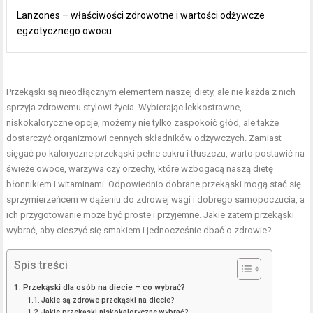
Lanzones – właściwości zdrowotne i wartości odżywcze
egzotycznego owocu
Przekąski są nieodłącznym elementem naszej diety, ale nie każda z nich
sprzyja zdrowemu stylowi życia. Wybierając lekkostrawne,
niskokaloryczne opcje, możemy nie tylko zaspokoić głód, ale także
dostarczyć organizmowi cennych składników odżywczych. Zamiast
sięgać po kaloryczne przekąski pełne cukru i tłuszczu, warto postawić na
świeże owoce, warzywa czy orzechy, które wzbogacą naszą dietę
błonnikiem i witaminami. Odpowiednio dobrane przekąski mogą stać się
sprzymierzeńcem w dążeniu do zdrowej wagi i dobrego samopoczucia, a
ich przygotowanie może być proste i przyjemne. Jakie zatem przekąski
wybrać, aby cieszyć się smakiem i jednocześnie dbać o zdrowie?
Spis treści
Przekąski dla osób na diecie – co wybrać?
Jakie są zdrowe przekąski na diecie?
Jakie przekąski niskokaloryczne wybrać?