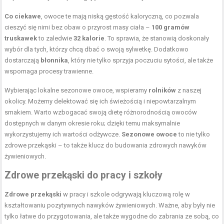
Co ciekawe
, owoce te mają niską gęstość kaloryczną, co pozwala
cieszyć się nimi bez obaw o przyrost masy ciała –
100 gramów
truskawek
to zaledwie
32 kalorie
. To sprawia, że stanowią doskonały
wybór dla tych, którzy chcą dbać o swoją sylwetkę. Dodatkowo
dostarczają
błonnika
, który nie tylko sprzyja poczuciu sytości, ale także
wspomaga procesy trawienne.
Wybierając lokalne sezonowe owoce, wspieramy
rolników
z naszej
okolicy. Możemy delektować się ich świeżością i niepowtarzalnym
smakiem. Warto wzbogacać swoją dietę różnorodnością owoców
dostępnych w danym okresie roku; dzięki temu maksymalnie
wykorzystujemy ich wartości odżywcze.
Sezonowe owoce
to nie tylko
zdrowe przekąski – to także klucz do budowania zdrowych nawyków
żywieniowych.
Zdrowe przekąski do pracy i szkoły
Zdrowe przekąski
w pracy i szkole odgrywają kluczową rolę w
kształtowaniu pozytywnych nawyków żywieniowych. Ważne, aby były nie
tylko łatwe do przygotowania, ale także wygodne do zabrania ze sobą, co