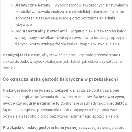
Dietetyczne batony
– wybór batonów stworzonych z naturalnych
składników pozwala znaleźć te o niewielkiej kaloryczności, które
jednocześnie zapewniają energię oraz potrzebne składniki
odżywcze.
Jogurt naturalny z owocami
– jogurt o niskiej zawartości kalorii
wzbogacony kawałkami świeżych owoców to idealna propozycja
dla tych, którzy szukają źródła białka i wapnia w swojej diecie.
Pamiętaj także
o tym, aby stawiać na produkty mało przetworzone i
unikać dodatków wysokokalorycznych, takich jak cukier czy sztuczne
słodziki.
Co oznacza niska gęstość kaloryczna w przekąskach?
Niska gęstość kaloryczna
przekąsek oznacza, że dostarczają one
niewiele energii w porównaniu do swoich rozmiarów.
Świeże warzywa
,
owoce
czy
jogurty naturalne
to doskonałe przykłady takich produktów.
Są one szczególnie polecane dla osób dbających o linię, ponieważ
pozwalają zaspokoić głód bez ryzyka nadmiernego spożycia kalorii.
Przekąski o niskiej gęstości kalorycznej
zazwyczaj zawierają sporo