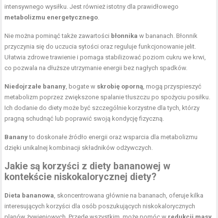
intensywnego wysiłku. Jest również istotny dla prawidłowego
metabolizmu energetycznego
.
Nie można pominąć także zawartości
błonnika
w bananach. Błonnik
przyczynia się do uczucia sytości oraz reguluje
funkcjonowanie jelit
.
Ułatwia zdrowe trawienie i pomaga stabilizować poziom cukru we krwi,
co pozwala na dłuższe utrzymanie energii bez nagłych spadków.
Niedojrzałe banany
, bogate w
skrobię oporną
, mogą przyspieszyć
metabolizm poprzez zwiększone spalanie tłuszczu po spożyciu posiłku.
Ich dodanie do diety może być szczególnie korzystne dla tych, którzy
pragną schudnąć lub poprawić swoją kondycję fizyczną.
Banany
to doskonałe źródło energii oraz wsparcia dla metabolizmu
dzięki unikalnej kombinacji składników odżywczych.
Jakie są korzyści z diety bananowej w
kontekście niskokalorycznej diety?
Dieta bananowa
, skoncentrowana głównie na bananach, oferuje kilka
interesujących korzyści dla osób poszukujących niskokalorycznych
planów żywieniowych. Przede wszystkim, może pomóc w
redukcji masy