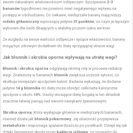
swoim naturalnym właściwościom odżywczym. Spożywanie
2-3
bananów
tygodniowo nie powinno mieć negatywnego wpływu na
postępy w odchudzaniu. Co ciekawe, niedojrzałe banany mają niższy
indeks glikemiczny
wynoszący jedynie
31 punktów
, co czyni je lepszym
wyborem dla osób dbających o stabilny poziom cukru we krwi.
Ze względu na swoje wartości odżywcze i sycące właściwości, banany
mogą być zdrowym dodatkiem do diety sprzyjającej utracie wagi.
Jak błonnik i skrobia oporna wpływają na utratę wagi?
Błonnik
i
skrobia oporna
odgrywają istotną rolę w procesie redukcji
wagi. Znaleziony w bananach
błonnik
zwiększa uczucie sytości, co
skutkuje mniejszym spożyciem kalorii. Badania wykazują, że dodanie
jedynie
14 g błonnika
do diety może obniżyć całkowite kaloryczne
spożycie o około
10%
. Osoby stosujące dietę bogatą w ten składnik
znacznie łatwiej panują nad swoimi
nawykami żywieniowymi
.
Skrobia oporna
, która występuje głównie w niedojrzałych bananach,
również działa jak
błonnik pokarmowy
. Jej obecność przyspiesza
metabolizm
i wspomaga spalanie tłuszczu po posiłkach. Dzieje się tak
dzięki fermentacji skrobi przez
bakterie jelitowe
, co prowadzi do