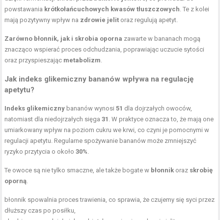
powstawania
krótkołańcuchowych kwasów tłuszczowych
. Te z kolei
mają pozytywny wpływ na
zdrowie jelit
oraz regulują apetyt.
Zarówno błonnik, jak i skrobia oporna
zawarte w bananach mogą
znacząco wspierać proces odchudzania, poprawiając uczucie sytości
oraz przyspieszając
metabolizm
.
Jak indeks glikemiczny bananów wpływa na regulację
apetytu?
Indeks glikemiczny
bananów wynosi
51
dla dojrzałych owoców,
natomiast dla niedojrzałych sięga
31
. W praktyce oznacza to, że mają one
umiarkowany wpływ na poziom cukru we krwi, co czyni je pomocnymi w
regulacji apetytu. Regularne spożywanie bananów może zmniejszyć
ryzyko przytycia o około
30%
.
Te owoce są nie tylko smaczne, ale także bogate w
błonnik
oraz
skrobię
oporną
.
błonnik spowalnia proces trawienia, co sprawia, że czujemy się syci przez
dłuższy czas po posiłku,