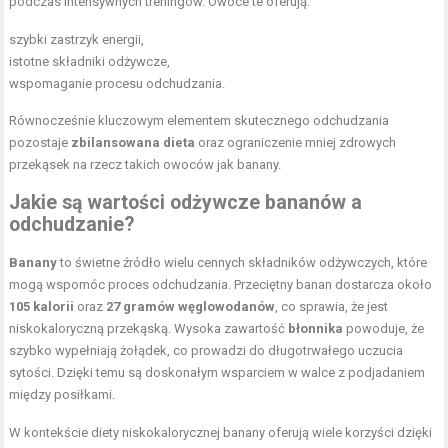
podczas intensywnych treningów. Owoce te oferują:
szybki zastrzyk energii,
istotne składniki odżywcze,
wspomaganie procesu odchudzania.
Równocześnie kluczowym elementem skutecznego odchudzania
pozostaje
zbilansowana dieta
oraz ograniczenie mniej zdrowych
przekąsek na rzecz takich owoców jak banany.
Jakie są wartości odżywcze bananów a
odchudzanie?
Banany
to świetne źródło wielu cennych składników odżywczych, które
mogą wspomóc proces odchudzania. Przeciętny banan dostarcza około
105 kalorii
oraz
27 gramów węglowodanów
, co sprawia, że jest
niskokaloryczną przekąską. Wysoka zawartość
błonnika
powoduje, że
szybko wypełniają żołądek, co prowadzi do długotrwałego uczucia
sytości. Dzięki temu są doskonałym wsparciem w walce z podjadaniem
między posiłkami.
W kontekście
diety niskokalorycznej
banany oferują wiele korzyści dzięki