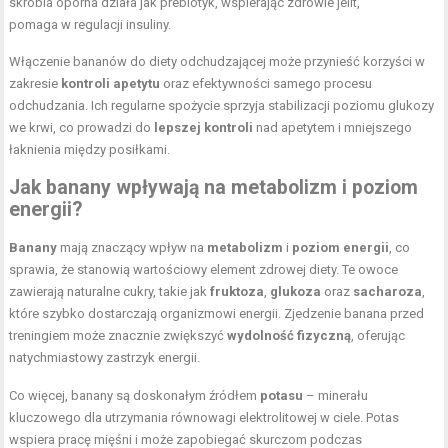
skrobia oporna działa jak prebiotyk, wspierając zdrowie jelit,
pomaga w regulacji insuliny.
Włączenie bananów do diety odchudzającej może przynieść korzyści w
zakresie
kontroli apetytu
oraz efektywności samego procesu
odchudzania. Ich regularne spożycie sprzyja stabilizacji poziomu glukozy
we krwi, co prowadzi do
lepszej kontroli
nad apetytem i mniejszego
łaknienia między posiłkami.
Jak banany wpływają na metabolizm i poziom
energii?
Banany
mają znaczący wpływ na
metabolizm
i
poziom energii
, co
sprawia, że stanowią wartościowy element zdrowej diety. Te owoce
zawierają naturalne cukry, takie jak
fruktoza
,
glukoza
oraz
sacharoza
,
które szybko dostarczają organizmowi energii. Zjedzenie banana przed
treningiem może znacznie zwiększyć
wydolność fizyczną
, oferując
natychmiastowy zastrzyk energii.
Co więcej, banany są doskonałym źródłem
potasu
– minerału
kluczowego dla utrzymania równowagi elektrolitowej w ciele. Potas
wspiera pracę mięśni i może zapobiegać skurczom podczas