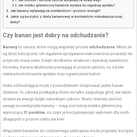
Jak błonnik i skrobia oporna wpływają na utratę wagi?
Jak indeks glikemiczny bananów wpływa na regulację apetytu?
Jak banany wpływają na metabolizm i poziom energii?
Jakie są korzyści z diety bananowej w kontekście niskokalorycznej
diety?
Czy banan jest dobry na odchudzanie?
Banany
to owoce, które mogą wspierać proces
odchudzania
. Mimo że
są dość kaloryczne, ich regularne spożywanie niekoniecznie prowadzi do
przyrostu masy ciała. Dzięki słodkiemu smakowi i wysokiej zawartości
błonnika, banany skutecznie pomagają w uczuciu sytości, co z kolei
ułatwia kontrolowanie apetytu oraz ograniczenie kalorii.
Dieta odchudzająca może z powodzeniem obejmować jeden banan
dziennie. To zdrowa przekąska, która nie tylko zaspokaja głód, ale także
dostarcza energii dzięki naturalnym cukrom. Warto również zwrócić
uwagę na niedojrzałe banany – mają one niższy indeks glikemiczny
wynoszący
31 punktów
, co czyni je korzystniejszym wyborem dla osób
dbających o poziom cukru we krwi.
Włączenie bananów do codziennego jadłospisu może przynieść korzyści