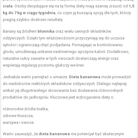
ciała
. Osoby decydujące się na tę formę diety mają szansę zrzucić od
1,5
kg do 7 kg w ciągu tygodnia
, co czyni ją kuszącą opcją dla tych, którzy
pragną szybko dostrzec rezultaty.
Banany są źródłem
błonnika
oraz wielu cennych składników
odżywczych. Dzięki tym właściwościom przyczyniają się do uczucia
sytości i ograniczają chęć podjadania. Pomagając w kontrolowaniu
głodu, umożliwiają unikanie nadmiernego spożycia kalorii. Dodatkowo,
naturalne cukry zawarte w tych owocach dostarczają energii oraz
wspierają regulację poziomu glukozy we krwi.
Jednakże warto pamiętać o umiarze.
Dieta bananowa
może prowadzić
do niedoborów niektórych składników odżywczych. Dlatego najlepiej
unikać jej długotrwałego stosowania bez dodawania różnorodnych
produktów do jadłospisu. Kluczowe jest wzbogacenie diety o:
różnorodne
źródła białka
,
zdrowe tłuszcze
,
warzywa i owoce.
Warto zauważyć, że
dieta bananowa
ma potencjał być skutecznym