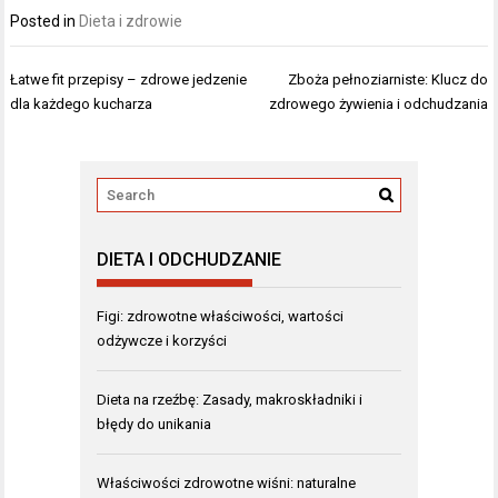
Posted in
Dieta i zdrowie
Nawigacja
Łatwe fit przepisy – zdrowe jedzenie
Zboża pełnoziarniste: Klucz do
wpisu
dla każdego kucharza
zdrowego żywienia i odchudzania
DIETA I ODCHUDZANIE
Figi: zdrowotne właściwości, wartości
odżywcze i korzyści
Dieta na rzeźbę: Zasady, makroskładniki i
błędy do unikania
Właściwości zdrowotne wiśni: naturalne