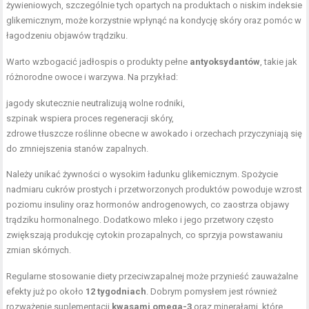
żywieniowych, szczególnie tych opartych na produktach o niskim indeksie
glikemicznym, może korzystnie wpłynąć na kondycję skóry oraz pomóc w
łagodzeniu objawów trądziku.
Warto wzbogacić jadłospis o produkty pełne
antyoksydantów
, takie jak
różnorodne owoce i warzywa. Na przykład:
jagody skutecznie neutralizują wolne rodniki,
szpinak wspiera proces regeneracji skóry,
zdrowe tłuszcze roślinne obecne w awokado i orzechach przyczyniają się
do zmniejszenia stanów zapalnych.
Należy unikać żywności o wysokim ładunku glikemicznym. Spożycie
nadmiaru cukrów prostych i przetworzonych produktów powoduje wzrost
poziomu insuliny oraz hormonów androgenowych, co zaostrza objawy
trądziku hormonalnego. Dodatkowo mleko i jego przetwory często
zwiększają produkcję cytokin prozapalnych, co sprzyja powstawaniu
zmian skórnych.
Regularne stosowanie diety przeciwzapalnej może przynieść zauważalne
efekty już po około
12 tygodniach
. Dobrym pomysłem jest również
rozważenie suplementacji
kwasami omega-3
oraz minerałami, które