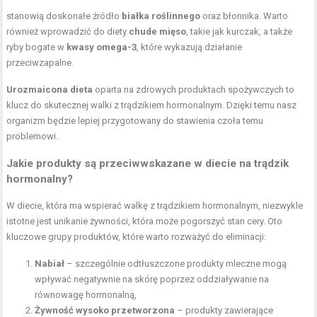
stanowią doskonałe źródło
białka roślinnego
oraz błonnika. Warto
również wprowadzić do diety
chude mięso
, takie jak kurczak, a także
ryby bogate w
kwasy omega-3
, które wykazują działanie
przeciwzapalne.
Urozmaicona dieta
oparta na zdrowych produktach spożywczych to
klucz do skutecznej walki z trądzikiem hormonalnym. Dzięki temu nasz
organizm będzie lepiej przygotowany do stawienia czoła temu
problemowi.
Jakie produkty są przeciwwskazane w diecie na trądzik
hormonalny?
W diecie, która ma wspierać walkę z trądzikiem hormonalnym, niezwykle
istotne jest unikanie żywności, która może pogorszyć stan cery. Oto
kluczowe grupy produktów, które warto rozważyć do eliminacji:
Nabiał
– szczególnie odtłuszczone produkty mleczne mogą
wpływać negatywnie na skórę poprzez oddziaływanie na
równowagę hormonalną,
Żywność wysoko przetworzona
– produkty zawierające