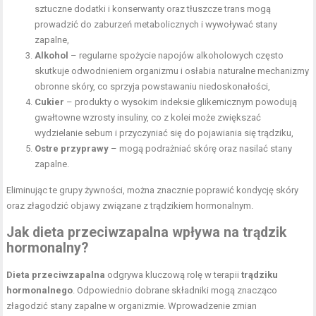
sztuczne dodatki i konserwanty oraz tłuszcze trans mogą
prowadzić do zaburzeń metabolicznych i wywoływać stany
zapalne,
Alkohol
– regularne spożycie napojów alkoholowych często
skutkuje odwodnieniem organizmu i osłabia naturalne mechanizmy
obronne skóry, co sprzyja powstawaniu niedoskonałości,
Cukier
– produkty o wysokim indeksie glikemicznym powodują
gwałtowne wzrosty insuliny, co z kolei może zwiększać
wydzielanie sebum i przyczyniać się do pojawiania się trądziku,
Ostre przyprawy
– mogą podrażniać skórę oraz nasilać stany
zapalne.
Eliminując te grupy żywności, można znacznie poprawić kondycję skóry
oraz złagodzić objawy związane z trądzikiem hormonalnym.
Jak dieta przeciwzapalna wpływa na trądzik
hormonalny?
Dieta przeciwzapalna
odgrywa kluczową rolę w terapii
trądziku
hormonalnego
. Odpowiednio dobrane składniki mogą znacząco
złagodzić stany zapalne w organizmie. Wprowadzenie zmian