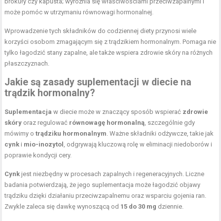
brokuły czy kapusta; wyróżnia się właściwościami przeciwzapalnymi i
może pomóc w utrzymaniu równowagi hormonalnej.
Wprowadzenie tych składników do codziennej diety przynosi wiele
korzyści osobom zmagającym się z trądzikiem hormonalnym. Pomaga nie
tylko łagodzić stany zapalne, ale także wspiera zdrowie skóry na różnych
płaszczyznach.
Jakie są zasady suplementacji w diecie na
trądzik hormonalny?
Suplementacja
w diecie może w znaczący sposób wspierać
zdrowie
skóry
oraz regulować
równowagę hormonalną
, szczególnie gdy
mówimy o
trądziku hormonalnym
. Ważne składniki odżywcze, takie jak
cynk
i
mio-inozytol
, odgrywają kluczową rolę w eliminacji niedoborów i
poprawie kondycji cery.
Cynk
jest niezbędny w procesach zapalnych i regeneracyjnych. Liczne
badania potwierdzają, że jego suplementacja może łagodzić objawy
trądziku dzięki działaniu przeciwzapalnemu oraz wsparciu gojenia ran.
Zwykle zaleca się dawkę wynoszącą od
15 do 30 mg
dziennie.