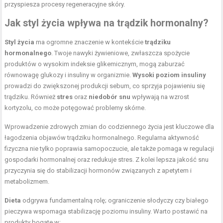
przyspiesza procesy regeneracyjne skóry.
Jak styl życia wpływa na trądzik hormonalny?
Styl życia
ma ogromne znaczenie w kontekście
trądziku
hormonalnego
. Twoje nawyki żywieniowe, zwłaszcza spożycie
produktów o wysokim indeksie glikemicznym, mogą zaburzać
równowagę glukozy i insuliny w organizmie.
Wysoki poziom insuliny
prowadzi do zwiększonej produkcji sebum, co sprzyja pojawieniu się
trądziku. Również
stres
oraz
niedobór snu
wpływają na wzrost
kortyzolu, co może potęgować problemy skórne.
Wprowadzenie zdrowych zmian do codziennego życia jest kluczowe dla
łagodzenia objawów trądziku hormonalnego. Regularna aktywność
fizyczna nie tylko poprawia samopoczucie, ale także pomaga w regulacji
gospodarki hormonalnej oraz redukuje stres. Z kolei lepsza jakość snu
przyczynia się do stabilizacji hormonów związanych z apetytem i
metabolizmem.
Dieta
odgrywa fundamentalną rolę; ograniczenie słodyczy czy białego
pieczywa wspomaga stabilizację poziomu insuliny. Warto postawić na
produkty bogate w: