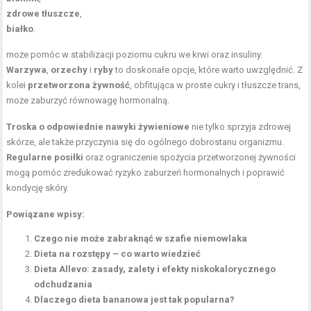
zdrowe tłuszcze
,
białko
.
może pomóc w stabilizacji poziomu cukru we krwi oraz insuliny.
Warzywa
,
orzechy
i
ryby
to doskonałe opcje, które warto uwzględnić. Z
kolei
przetworzona żywność
, obfitująca w proste cukry i tłuszcze trans,
może zaburzyć równowagę hormonalną.
Troska o odpowiednie nawyki żywieniowe
nie tylko sprzyja zdrowej
skórze, ale także przyczynia się do ogólnego dobrostanu organizmu.
Regularne posiłki
oraz ograniczenie spożycia przetworzonej żywności
mogą pomóc zredukować ryzyko zaburzeń hormonalnych i poprawić
kondycję skóry.
Powiązane wpisy:
Czego nie może zabraknąć w szafie niemowlaka
Dieta na rozstępy – co warto wiedzieć
Dieta Allevo: zasady, zalety i efekty niskokalorycznego
odchudzania
Dlaczego dieta bananowa jest tak popularna?