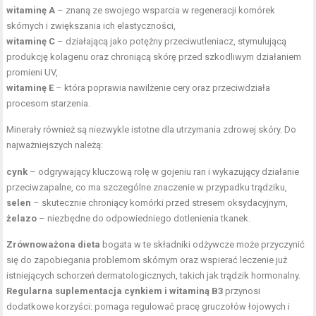
witaminę A
– znaną ze swojego wsparcia w regeneracji komórek
skórnych i zwiększania ich elastyczności,
witaminę C
– działającą jako potężny przeciwutleniacz, stymulującą
produkcję kolagenu oraz chroniącą skórę przed szkodliwym działaniem
promieni UV,
witaminę E
– która poprawia nawilżenie cery oraz przeciwdziała
procesom starzenia.
Minerały również są niezwykle istotne dla utrzymania zdrowej skóry. Do
najważniejszych należą:
cynk
– odgrywający kluczową rolę w gojeniu ran i wykazujący działanie
przeciwzapalne, co ma szczególne znaczenie w przypadku trądziku,
selen
– skutecznie chroniący komórki przed stresem oksydacyjnym,
żelazo
– niezbędne do odpowiedniego dotlenienia tkanek.
Zrównoważona dieta
bogata w te składniki odżywcze może przyczynić
się do zapobiegania problemom skórnym oraz wspierać leczenie już
istniejących schorzeń dermatologicznych, takich jak trądzik hormonalny.
Regularna suplementacja cynkiem i witaminą B3
przynosi
dodatkowe korzyści: pomaga regulować pracę gruczołów łojowych i