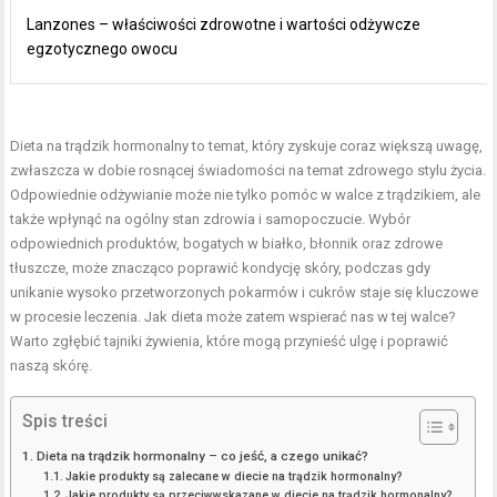
Lanzones – właściwości zdrowotne i wartości odżywcze
egzotycznego owocu
Dieta na trądzik
hormonalny to temat, który zyskuje coraz większą uwagę,
zwłaszcza w dobie rosnącej świadomości na temat zdrowego stylu życia.
Odpowiednie odżywianie może nie tylko pomóc w walce z trądzikiem, ale
także wpłynąć na ogólny stan zdrowia i samopoczucie. Wybór
odpowiednich produktów, bogatych w białko, błonnik oraz zdrowe
tłuszcze, może znacząco poprawić kondycję skóry, podczas gdy
unikanie wysoko przetworzonych pokarmów i cukrów staje się kluczowe
w procesie leczenia. Jak dieta może zatem wspierać nas w tej walce?
Warto zgłębić tajniki żywienia, które mogą przynieść ulgę i poprawić
naszą skórę.
Spis treści
Dieta na trądzik hormonalny – co jeść, a czego unikać?
Jakie produkty są zalecane w diecie na trądzik hormonalny?
Jakie produkty są przeciwwskazane w diecie na trądzik hormonalny?