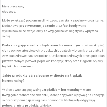
białe pieczywo,
słodycze.
Może zwiększać poziom insuliny i zaostrzać stany zapalne w organizmie.
Dodatkowo
przetworzone jedzenie
oraz
fast foody
warto
wyeliminować ze swojej diety ze względu na ich negatywny wpływ na
skórę.
Dieta sprzyjająca walce z trądzikiem hormonalnym
powinna skupiać
się na pełnowartościowych produktach bogatych w błonnik oraz białko i
zawierać
zdrowe tłuszcze roślinne
. Unikanie
niezdrowych przekąsek
i dań
przetworzonych pozwoli poprawić kondycję skóry oraz złagodzi objawy
trądziku hormonalnego.
Jakie produkty są zalecane w diecie na trądzik
hormonalny?
W diecie wspierającej walkę z
trądzikiem hormonalnym
warto
uwzględnić różnorodne składniki, które pozytywnie wpływają na kondycję
skóry oraz pomagają w regulacji hormonów. Istotną rolę odgrywają
pełnoziarniste produkty
, takie jak: