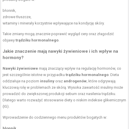
błonnik,
zdrowe tłuszcze,
witaminy i minerały korzystnie wpływające na kondycję skóry.
Takie zmiany mogą znacznie poprawić wygląd cery oraz złagodzić
objawy
trądziku hormonalnego
.
Jakie znaczenie mają nawyki żywieniowe i ich wpływ na
hormony?
Nawyki żywieniowe
mają znaczący wpływ na regulację hormonów, co
jest szczególnie istotne w przypadku
trądziku hormonalnego
. Dieta
oddziałuje na poziom
insuliny
oraz
androgenów
, które odgrywają
kluczową rolę w problemach ze skórą. Wysoka zawartość insuliny może
prowadzić do zwiększonej produkcji sebum oraz nasilenia trądziku.
Dlatego warto rozważyć stosowanie diety o niskim indeksie glikemicznym
(IG).
Wprowadzenie do codziennego menu produktów bogatych w:
błonnik
,