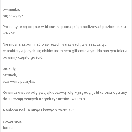
owsianka,
brązowy ryż.
Produkty te są bogate w
błonnik
i pomagają stabilizować poziom cukru
we krwi.
Nie można zapominać o świeżych warzywach, zwłaszcza tych
charakteryzujących się niskim indeksem glikemicznym. Na naszym talerzu
powinny często gościć:
brokuły,
szpinak,
czerwona papryka.
Również owoce odgrywają kluczową rolę –
jagody
,
jabłka
oraz
cytrusy
dostarczają cennych
antyoksydantów
i witamin.
Nasiona roślin strączkowych
, takie jak:
soczewica,
fasola,