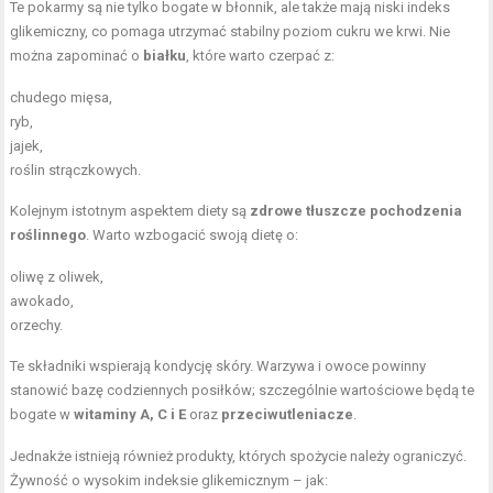
Te pokarmy są nie tylko bogate w błonnik, ale także mają niski indeks
glikemiczny, co pomaga utrzymać stabilny poziom cukru we krwi. Nie
można zapominać o
białku
, które warto czerpać z:
chudego mięsa,
ryb,
jajek,
roślin strączkowych.
Kolejnym istotnym aspektem diety są
zdrowe tłuszcze pochodzenia
roślinnego
. Warto wzbogacić swoją dietę o:
oliwę z oliwek,
awokado,
orzechy.
Te składniki wspierają kondycję skóry. Warzywa i owoce powinny
stanowić bazę codziennych posiłków; szczególnie wartościowe będą te
bogate w
witaminy A, C i E
oraz
przeciwutleniacze
.
Jednakże istnieją również produkty, których spożycie należy ograniczyć.
Żywność o wysokim indeksie glikemicznym – jak: