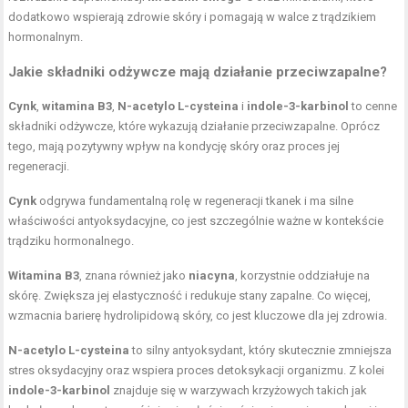
dodatkowo wspierają zdrowie skóry i pomagają w walce z trądzikiem
hormonalnym.
Jakie składniki odżywcze mają działanie przeciwzapalne?
Cynk
,
witamina B3
,
N-acetylo L-cysteina
i
indole-3-karbinol
to cenne
składniki odżywcze, które wykazują działanie przeciwzapalne. Oprócz
tego, mają pozytywny wpływ na kondycję skóry oraz proces jej
regeneracji.
Cynk
odgrywa fundamentalną rolę w regeneracji tkanek i ma silne
właściwości antyoksydacyjne, co jest szczególnie ważne w kontekście
trądziku hormonalnego.
Witamina B3
, znana również jako
niacyna
, korzystnie oddziałuje na
skórę. Zwiększa jej elastyczność i redukuje stany zapalne. Co więcej,
wzmacnia barierę hydrolipidową skóry, co jest kluczowe dla jej zdrowia.
N-acetylo L-cysteina
to silny antyoksydant, który skutecznie zmniejsza
stres oksydacyjny oraz wspiera proces detoksykacji organizmu. Z kolei
indole-3-karbinol
znajduje się w warzywach krzyżowych takich jak