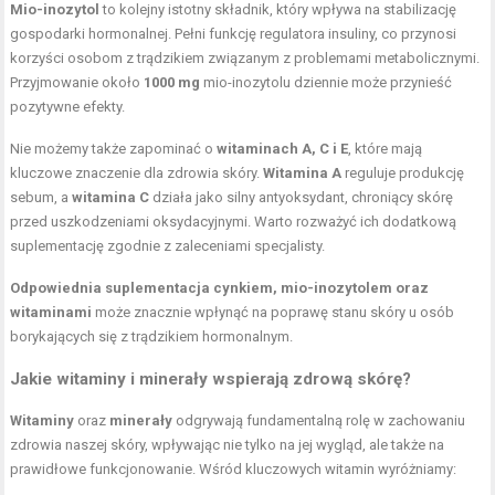
Mio-inozytol
to kolejny istotny składnik, który wpływa na stabilizację
gospodarki hormonalnej. Pełni funkcję regulatora insuliny, co przynosi
korzyści osobom z trądzikiem związanym z problemami metabolicznymi.
Przyjmowanie około
1000 mg
mio-inozytolu dziennie może przynieść
pozytywne efekty.
Nie możemy także zapominać o
witaminach A, C i E
, które mają
kluczowe znaczenie dla zdrowia skóry.
Witamina A
reguluje produkcję
sebum, a
witamina C
działa jako silny antyoksydant, chroniący skórę
przed uszkodzeniami oksydacyjnymi. Warto rozważyć ich dodatkową
suplementację zgodnie z zaleceniami specjalisty.
Odpowiednia suplementacja cynkiem, mio-inozytolem oraz
witaminami
może znacznie wpłynąć na poprawę stanu skóry u osób
borykających się z trądzikiem hormonalnym.
Jakie witaminy i minerały wspierają zdrową skórę?
Witaminy
oraz
minerały
odgrywają fundamentalną rolę w zachowaniu
zdrowia naszej skóry, wpływając nie tylko na jej wygląd, ale także na
prawidłowe funkcjonowanie. Wśród kluczowych witamin wyróżniamy: