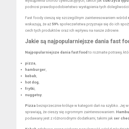
wystąpienia chorób cywilizacyjnych, takich jak
cukrzyca typu
podnosi prawdopodobieństwo wystąpienia tych dolegliwości
Fast foody cieszą się szczególnym zainteresowaniem wśród
wskazują, że aż
59%
społeczeństwa przyznaje się do ich spożyw
cech tych produktów oraz ich wpływu na nasze zdrowie.
Jakie są najpopularniejsze dania fast fo
Najpopularniejsze dania fast food
to rozmaite potrawy, któ
pizza
,
hamburger
,
kebab
,
hot dog
,
frytki
,
nuggetsy
.
Pizza
bezsprzecznie króluje w kategorii dań na szybko. Je
sprawiają, że cieszy się ogromnym zainteresowaniem.
Hambu
podawany jest z różnorodnymi dodatkami, takimi jak
ser che