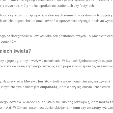
 Jego smakowite połączenie mięsa z warzywami i aromatycznymi sosami pr
any przysmak, który można spotkać na stadionach czy festynach.
 food i są jednym z najczęściej wybieranych elementów zestawów.
Nuggetsy
ch; ich chrupiąca tekstura oraz łatwość w spożywaniu czynią je idealnym wyb
ogólna dostępność w licznych lokalach gastronomicznych. To właśnie te cec
onsumentów.
niach świata?
czy o jego ogromnym wpływie na kulinaria. W Stanach Zjednoczonych często 
ki stały się ikoną szybkiego jedzenia, a ich popularność sprawiła, że serwow
y. Na przykład w Meksyku
burrito
– tortilla wypełniona mięsem, warzywami i
. Innym znanym daniem jest
empanada
, która cieszy się dużym uznaniem w
kiego jedzenia. W Japonii
sushi
stało się ulubioną przekąską, którą można z
mi Azji. W Chinach natomiast dania takie jak
dim sum
czy
smażony ryż
czę