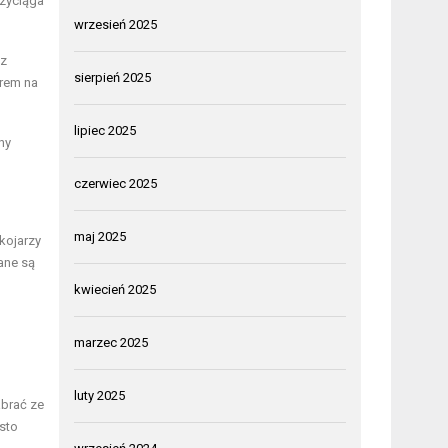
zyciąga
wrzesień 2025
z
sierpień 2025
orem na
lipiec 2025
hy
czerwiec 2025
maj 2025
kojarzy
ane są
kwiecień 2025
marzec 2025
luty 2025
abrać ze
sto