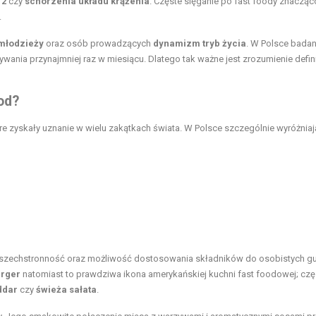
 2
czy
schorzenia układu krążenia
. Częste sięganie po fast foody znacząc
.
młodzieży
oraz osób prowadzących
dynamizm tryb życia
. W Polsce badan
ania przynajmniej raz w miesiącu. Dlatego tak ważne jest zrozumienie definic
od?
re zyskały uznanie w wielu zakątkach świata. W Polsce szczególnie wyróżniają
j wszechstronność oraz możliwość dostosowania składników do osobistych g
rger
natomiast to prawdziwa ikona amerykańskiej kuchni fast foodowej; czę
ddar
czy
świeża sałata
.