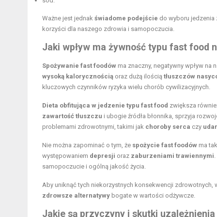
sód.
Ważne jest jednak
świadome podejście
do wyboru jedzenia z 
korzyści dla naszego zdrowia i samopoczucia.
Jaki wpływ ma żywność typu fast food 
Spożywanie fast foodów
ma znaczny, negatywny wpływ na nas
wysoką kalorycznością
oraz dużą ilością
tłuszczów nasyc
kluczowych czynników ryzyka wielu chorób cywilizacyjnych.
Dieta obfitująca w
jedzenie typu fast food
zwiększa równie
zawartość tłuszczu
i ubogie źródła błonnika, sprzyja roz
problemami zdrowotnymi, takimi jak
choroby serca
czy
uda
Nie można zapominać o tym, że
spożycie fast foodów
ma tak
występowaniem
depresji
oraz
zaburzeniami trawiennymi
samopoczucie i ogólną jakość życia.
Aby uniknąć tych niekorzystnych konsekwencji zdrowotnych, w
zdrowsze alternatywy
bogate w wartości odżywcze.
Jakie są przyczyny i skutki uzależnieni