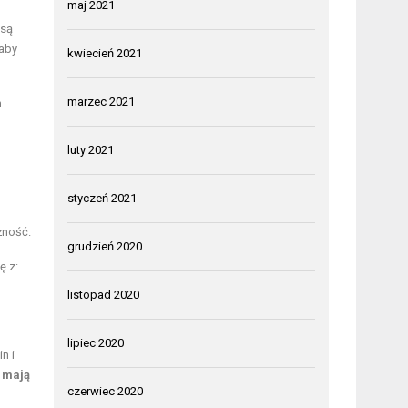
maj 2021
 są
 aby
kwiecień 2021
marzec 2021
h
luty 2021
styczeń 2021
żność.
grudzień 2020
ę z:
listopad 2020
lipiec 2020
n i
a mają
czerwiec 2020