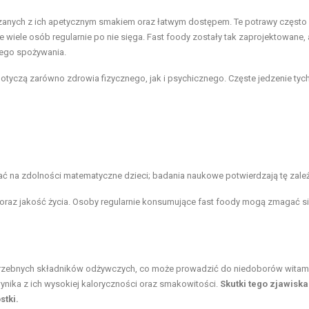
ązanych z ich apetycznym smakiem oraz łatwym dostępem. Te potrawy często
e wiele osób regularnie po nie sięga. Fast foody zostały tak zaprojektowane,
zego spożywania.
tyczą zarówno zdrowia fizycznego, jak i psychicznego. Częste jedzenie tyc
ać na zdolności matematyczne dzieci; badania naukowe potwierdzają tę zale
raz jakość życia. Osoby regularnie konsumujące fast foody mogą zmagać si
trzebnych składników odżywczych, co może prowadzić do niedoborów witami
ynika z ich wysokiej kaloryczności oraz smakowitości.
Skutki tego zjawisk
stki.