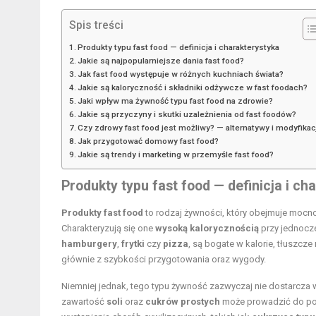
Spis treści
Produkty typu fast food — definicja i charakterystyka
Jakie są najpopularniejsze dania fast food?
Jak fast food występuje w różnych kuchniach świata?
Jakie są kaloryczność i składniki odżywcze w fast foodach?
Jaki wpływ ma żywność typu fast food na zdrowie?
Jakie są przyczyny i skutki uzależnienia od fast foodów?
Czy zdrowy fast food jest możliwy? — alternatywy i modyfikac
Jak przygotować domowy fast food?
Jakie są trendy i marketing w przemyśle fast food?
Produkty typu fast food — definicja i ch
Produkty fast food
to rodzaj żywności, który obejmuje mocn
Charakteryzują się one
wysoką kalorycznością
przy jednocz
hamburgery
,
frytki
czy
pizza
, są bogate w kalorie, tłuszc
głównie z szybkości przygotowania oraz wygody.
Niemniej jednak, tego typu żywność zazwyczaj nie dostarcza 
zawartość
soli
oraz
cukrów prostych
może prowadzić do po