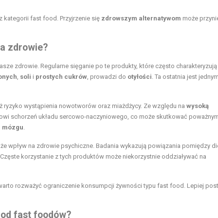
kategorii fast food. Przyjrzenie się
zdrowszym alternatywom
może przyni
na zdrowie?
ze zdrowie. Regularne sięganie po te produkty, które często charakteryzują 
onych
,
soli
i
prostych cukrów
, prowadzi do
otyłości
. Ta ostatnia jest jedny
ż ryzyko wystąpienia nowotworów oraz miażdżycy. Ze względu na
wysoką
wojowi schorzeń układu sercowo-naczyniowego, co może skutkować poważnym
r mózgu
.
że wpływ na zdrowie psychiczne. Badania wykazują powiązania pomiędzy di
. Częste korzystanie z tych produktów może niekorzystnie oddziaływać na
arto rozważyć ograniczenie konsumpcji żywności typu fast food. Lepiej pos
a od fast foodów?