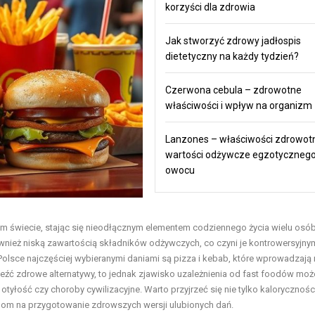
korzyści dla zdrowia
Jak stworzyć zdrowy jadłospis
dietetyczny na każdy tydzień?
Czerwona cebula – zdrowotne
właściwości i wpływ na organizm
Lanzones – właściwości zdrowotn
wartości odżywcze egzotyczneg
owocu
ym świecie, stając się nieodłącznym elementem codziennego życia wielu osób
również niską zawartością składników odżywczych, co czyni je kontrowersyjny
olsce najczęściej wybieranymi daniami są pizza i kebab, które wprowadzają
leźć zdrowe alternatywy, to jednak zjawisko uzależnienia od fast foodów moż
łość czy choroby cywilizacyjne. Warto przyjrzeć się nie tylko kalorycznośc
bom na przygotowanie zdrowszych wersji ulubionych dań.