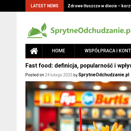
LATEST NEWS
Zdrowe tłuszcze w diecie – korz
HOME
WSPÓŁPRACA I KON
Fast food: definicja, popularność i wpł
SprytneOdchudzanie.pl
Posted on
24 lutego 2025
by