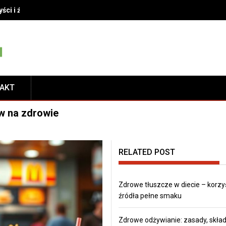
yści i źródła pełne smaku
TAKT
yw na zdrowie
RELATED POST
Zdrowe tłuszcze w diecie – korzyś
źródła pełne smaku
Zdrowe odżywianie: zasady, składn