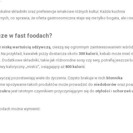
.
kalne składniki oraz preferencje smakowe różnych kultur. Każda kuchnia
ych, co sprawia, że oferta gastronomiczna staje się nie tylko bogata, ale i n
cze w fast foodach?
i
niską wartością odżywczą
, cieszą się ogromnym zainteresowaniem wśród
. Na przykład, kawałek pizzy dostarcza około
300 kalorii
, kebab może mieć 
i
. Dodatkowe składniki, takie jak różnorodne sosy czy sery, potrafią jeszcze b
wy kaloryczny „mistrz”, osiągający aż
800 kalorii
.
yczaj pozostawiają wiele do życzenia. Często brakuje w nich
błonnika
larne spożywanie takich produktów może prowadzić do
niedoborów
oraz pow
cukru
jest istotnym czynnikiem przyczyniającym się do
otyłości
i
schorzeń 
odach można wymienić: