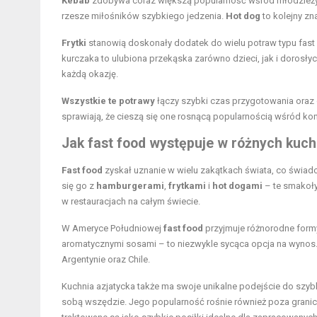
Kebab
zdobywa coraz większą popularność wśród młodzieży.
rzesze miłośników szybkiego jedzenia.
Hot dog
to kolejny zn
Frytki
stanowią doskonały dodatek do wielu potraw typu fast
kurczaka to ulubiona przekąska zarówno dzieci, jak i dorosły
każdą okazję.
Wszystkie te potrawy
łączy szybki czas przygotowania oraz 
sprawiają, że cieszą się one rosnącą popularnością wśród k
Jak fast food występuje w różnych kuch
Fast food
zyskał uznanie w wielu zakątkach świata, co świad
się go z
hamburgerami
,
frytkami
i
hot dogami
– te smakoły
w restauracjach na całym świecie.
W Ameryce Południowej
fast food
przyjmuje różnorodne form
aromatycznymi sosami – to niezwykle sycąca opcja na wynos
Argentynie oraz Chile.
Kuchnia azjatycka także ma swoje unikalne podejście do szyb
sobą wszędzie. Jego popularność rośnie również poza granica