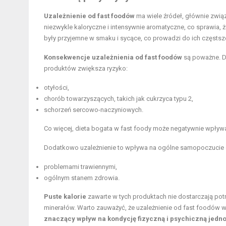
Uzależnienie od fast foodów
ma wiele źródeł, głównie zwi
niezwykle kaloryczne i intensywnie aromatyczne, co sprawia, ż
były przyjemne w smaku i sycące, co prowadzi do ich częsts
Konsekwencje uzależnienia od fast foodów
są poważne. Do
produktów zwiększa ryzyko:
otyłości,
chorób towarzyszących, takich jak cukrzyca typu 2,
schorzeń sercowo-naczyniowych.
Co więcej, dieta bogata w fast foody może negatywnie wpływ
Dodatkowo uzależnienie to wpływa na ogólne samopoczucie o
problemami trawiennymi,
ogólnym stanem zdrowia.
Puste kalorie
zawarte w tych produktach nie dostarczają po
minerałów. Warto zauważyć, że uzależnienie od fast foodów w
znaczący wpływ na kondycję fizyczną i psychiczną jedno