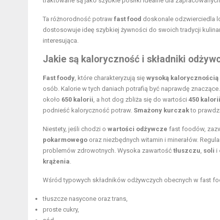
traktowane są jako szybkie posiłki idealne dla zapracowanych
Ta różnorodność potraw
fast food
doskonale odzwierciedla lo
dostosowuje ideę szybkiej żywności do swoich tradycji kulinarn
interesująca.
Jakie są kaloryczność i składniki odżyw
Fast foody
, które charakteryzują się
wysoką kalorycznością
osób. Kalorie w tych daniach potrafią być naprawdę znaczące
około
650 kalorii
, a hot dog zbliża się do wartości
450 kalori
podnieść
kaloryczność potraw
.
Smażony kurczak
to prawdzi
Niestety, jeśli chodzi o
wartości odżywcze
fast foodów, zazw
pokarmowego
oraz niezbędnych witamin i minerałów. Regu
problemów zdrowotnych. Wysoka zawartość
tłuszczu
,
soli
i
krążenia
.
Wśród typowych składników odżywczych obecnych w fast fo
tłuszcze nasycone oraz trans,
proste cukry,