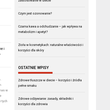
zastosowanie w diecie
Czym jest ozonowanie?
Czarna kawa a odchudzanie – jak wpływa na
metabolizm i apetyt?
Zioła w kosmetykach: naturalne właściwości i
e i
korzyści dla skóry
o
OSTATNIE WPISY
.
Zdrowe tłuszcze w diecie – korzyści i źródła
m
pełne smaku
 nas w
e
Zdrowe odżywianie: zasady, składniki i
i tych
korzyści dla zdrowia