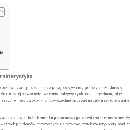
je
arakterystyka
o przetworzone posiłki, często przygotowywane z gotowych składników.
eśnie
niskiej zawartości wartości odżywczych
. Popularne dania, takie jak
ze nasycone i węglowodany. Ich powszechne spożycie na całym świecie wynika
wystarczających ilości
błonnika pokarmowego
ani
witamin
i
minerałów
. W
ważnych problemów zdrowotnych. Na przykład, zwiększa ryzyko
otyłości
or