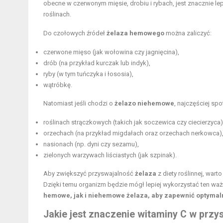
obecne w czerwonym mięsie, drobiu i rybach, jest znacznie lep
roślinach.
Do czołowych źródeł
żelaza hemowego
można zaliczyć:
czerwone mięso (jak wołowina czy jagnięcina),
drób (na przykład kurczak lub indyk),
ryby (w tym tuńczyka i łososia),
wątróbkę.
Natomiast jeśli chodzi o
żelazo niehemowe
, najczęściej spo
roślinach strączkowych (takich jak soczewica czy ciecierzyca)
orzechach (na przykład migdałach oraz orzechach nerkowca)
nasionach (np. dyni czy sezamu),
zielonych warzywach liściastych (jak szpinak).
Aby zwiększyć przyswajalność
żelaza
z diety roślinnej, war
Dzięki temu organizm będzie mógł lepiej wykorzystać ten waż
hemowe, jak i niehemowe żelaza, aby zapewnić optymaln
Jakie jest znaczenie witaminy C w przy