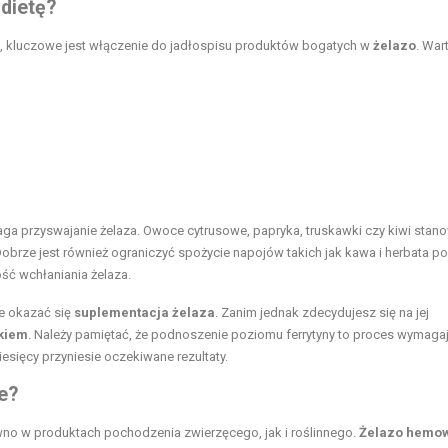
dietę?
, kluczowe jest włączenie do jadłospisu produktów bogatych w
żelazo
. War
aga przyswajanie żelaza.
Owoce cytrusowe
, papryka, truskawki czy kiwi stan
 Dobrze jest również ograniczyć spożycie napojów takich jak kawa i herbata 
ć wchłaniania żelaza.
e okazać się
suplementacja żelaza
. Zanim jednak zdecydujesz się na jej
ykiem
. Należy pamiętać, że podnoszenie poziomu ferrytyny to proces wymaga
esięcy przyniesie oczekiwane rezultaty.
e?
no w produktach pochodzenia zwierzęcego, jak i roślinnego.
Żelazo hemo