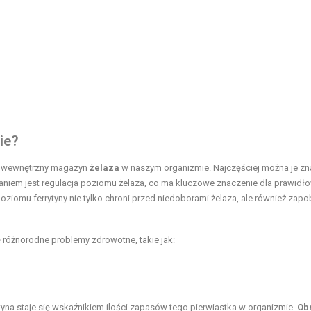
mie?
ko wewnętrzny magazyn
żelaza
w naszym organizmie. Najczęściej można je zn
aniem jest regulacja poziomu żelaza, co ma kluczowe znaczenie dla prawid
iomu ferrytyny nie tylko chroni przed niedoborami żelaza, ale również zapo
ę różnorodne problemy zdrowotne, takie jak:
na staje się wskaźnikiem ilości zapasów tego pierwiastka w organizmie.
Ob