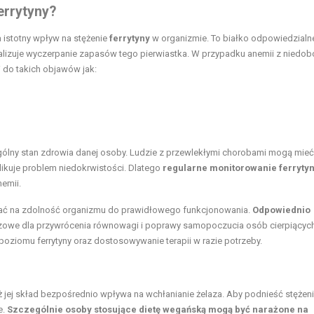
errytyny?
a istotny wpływ na stężenie
ferrytyny
w organizmie. To białko odpowiedzialn
lizuje wyczerpanie zapasów tego pierwiastka. W przypadku anemii z niedob
 do takich objawów jak:
gólny stan zdrowia danej osoby. Ludzie z przewlekłymi chorobami mogą mieć
likuje problem niedokrwistości. Dlatego
regularne monitorowanie ferryty
emii.
wać na zdolność organizmu do prawidłowego funkcjonowania.
Odpowiednio
zowe dla przywrócenia równowagi i poprawy samopoczucia osób cierpiącyc
poziomu ferrytyny oraz dostosowywanie terapii w razie potrzeby.
 jej skład bezpośrednio wpływa na wchłanianie żelaza. Aby podnieść stężen
e.
Szczególnie osoby stosujące
dietę wegańską
mogą być narażone na