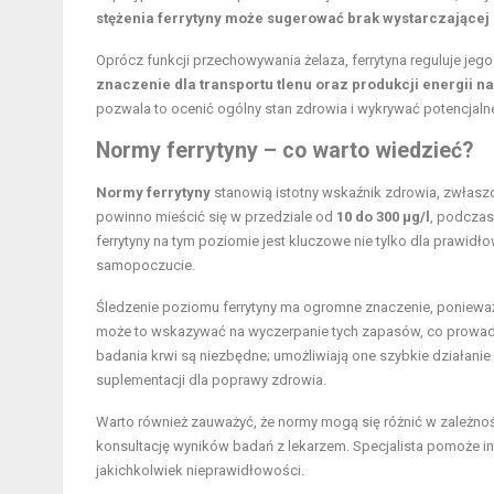
stężenia ferrytyny może sugerować brak wystarczającej 
Oprócz funkcji przechowywania żelaza, ferrytyna reguluje jeg
znaczenie dla transportu tlenu oraz produkcji energii
pozwala to ocenić ogólny stan zdrowia i wykrywać potencjaln
Normy ferrytyny – co warto wiedzieć?
Normy ferrytyny
stanowią istotny wskaźnik zdrowia, zwłasz
powinno mieścić się w przedziale od
10 do 300 μg/l
, podczas
ferrytyny na tym poziomie jest kluczowe nie tylko dla prawi
samopoczucie.
Śledzenie poziomu ferrytyny ma ogromne znaczenie, ponieważ 
może to wskazywać na wyczerpanie tych zapasów, co prowad
badania krwi są niezbędne; umożliwiają one szybkie działani
suplementacji dla poprawy zdrowia.
Warto również zauważyć, że normy mogą się różnić w zależno
konsultację wyników badań z lekarzem. Specjalista pomoże i
jakichkolwiek nieprawidłowości.