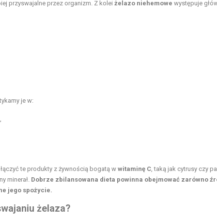
iej przyswajalne przez organizm. Z kolei
żelazo niehemowe
występuje głó
tykamy je w:
,
,
to łączyć te produkty z żywnością bogatą w
witaminę C
, taką jak cytrusy czy p
ny minerał.
Dobrze zbilansowana dieta powinna obejmować zarówno źr
e jego spożycie.
swajaniu żelaza?