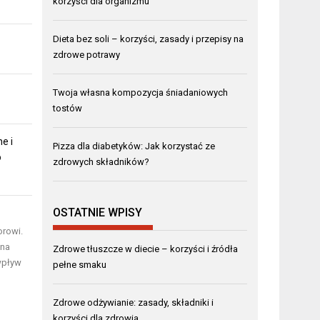
korzyści dla organizmu
Dieta bez soli – korzyści, zasady i przepisy na
zdrowe potrawy
Twoja własna kompozycja śniadaniowych
tostów
e i
Pizza dla diabetyków: Jak korzystać ze
o
zdrowych składników?
OSTATNIE WPISY
orowi.
 na
Zdrowe tłuszcze w diecie – korzyści i źródła
 wpływ
pełne smaku
Zdrowe odżywianie: zasady, składniki i
korzyści dla zdrowia