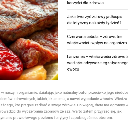
korzyści dla zdrowia
Jak stworzyć zdrowy jadłospis
dietetyczny na każdy tydzień?
Czerwona cebula – zdrowotne
właściwości i wpływ na organizm
Lanzones – właściwości zdrowotn
wartości odżywcze egzotyczneg
owocu
za w naszym organizmie, działając jako naturalny bufor przeciwko jego niedob
lemów zdrowotnych, takich jak anemia, a nawet wypadanie włosów. Wiedza
dla każdego, kto pragnie zadbać o swoje zdrowie. Co więcej, dieta ma ogromny
rowadzić do wyczerpania zapasów żelaza. Warto zatem przyjrzeć się, jak
zymaniu prawidłowego poziomu ferrytyny i zapobiegać niedoborom.