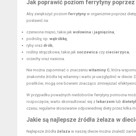
Jak poprawić poziom ferrytyny poprzez 
Aby zwiększyć poziom
ferrytyny
w organizmie poprzez dietę
postawić na:
czerwone mięso, takie jak
wołowina
i
jagnięcina
,
podroby, np.
wątróbkę
,
ryby oraz
drób
,
rośliny strączkowe, takie jak
soczewica
czy
ciecierzyca
,
orzechy oraz nasiona.
Nie można zapominać o znaczeniu
witaminy C
, która wspom
znakomite źródła tej witaminy i warto je uwzględnić w diecie.
posiłków; mogą one bowiem znacząco zmniejszać efektywnoś
W przypadku poważnych niedoborów ferrytyny pomocna moż
rozpoczęcie, warto skonsultować się z
lekarzem
lub
dietet
czasu; regularne stosowanie odpowiedniej diety przez kilka mi
Jakie są najlepsze źródła żelaza w dieci
Najlepsze źródła
żelaza
w naszej diecie można znaleźć zarów