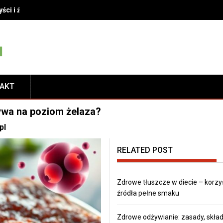
yści i źródła pełne smaku
TAKT
ływa na poziom żelaza?
pl
RELATED POST
Zdrowe tłuszcze w diecie – korzyś
źródła pełne smaku
Zdrowe odżywianie: zasady, składn