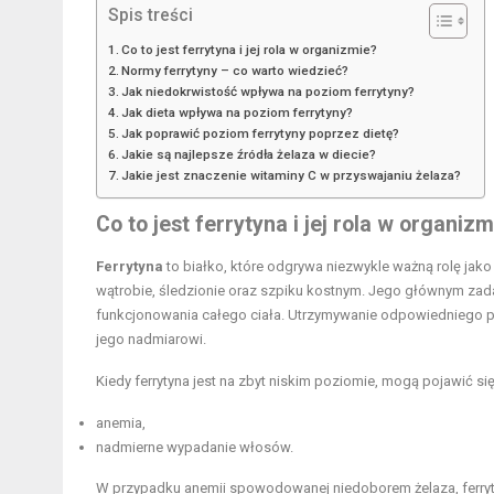
Spis treści
Co to jest ferrytyna i jej rola w organizmie?
Normy ferrytyny – co warto wiedzieć?
Jak niedokrwistość wpływa na poziom ferrytyny?
Jak dieta wpływa na poziom ferrytyny?
Jak poprawić poziom ferrytyny poprzez dietę?
Jakie są najlepsze źródła żelaza w diecie?
Jakie jest znaczenie witaminy C w przyswajaniu żelaza?
Co to jest ferrytyna i jej rola w organiz
Ferrytyna
to białko, które odgrywa niezwykle ważną rolę ja
wątrobie, śledzionie oraz szpiku kostnym. Jego głównym zad
funkcjonowania całego ciała. Utrzymywanie odpowiedniego poz
jego nadmiarowi.
Kiedy ferrytyna jest na zbyt niskim poziomie, mogą pojawić si
anemia,
nadmierne wypadanie włosów.
W przypadku anemii spowodowanej niedoborem żelaza, ferryty