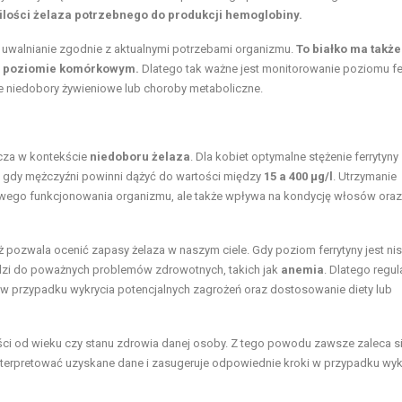
ilości żelaza potrzebnego do produkcji hemoglobiny.
o uwalnianie zgodnie z aktualnymi potrzebami organizmu.
To białko ma także
 na poziomie komórkowym.
Dlatego tak ważne jest monitorowanie poziomu fer
e niedobory żywieniowe lub choroby metaboliczne.
cza w kontekście
niedoboru żelaza
. Dla kobiet optymalne stężenie ferrytyny
 gdy mężczyźni powinni dążyć do wartości między
15 a 400 μg/l
. Utrzymanie
dłowego funkcjonowania organizmu, ale także wpływa na kondycję włosów ora
pozwala ocenić zapasy żelaza w naszym ciele. Gdy poziom ferrytyny jest nis
zi do poważnych problemów zdrowotnych, takich jak
anemia
. Dlatego regul
e w przypadku wykrycia potencjalnych zagrożeń oraz
dostosowanie diety
lub
ści od wieku czy stanu zdrowia danej osoby. Z tego powodu zawsze zaleca s
nterpretować uzyskane dane i zasugeruje odpowiednie kroki w przypadku wyk