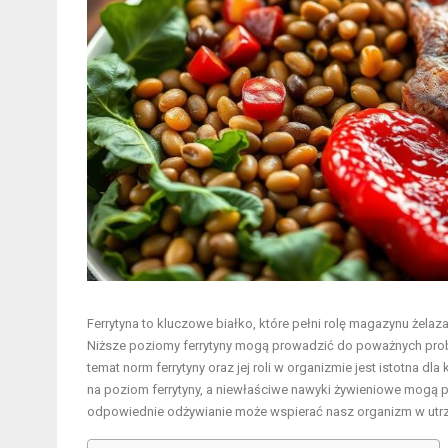
Ferrytyna to kluczowe białko, które pełni rolę magazynu żela
Niższe poziomy ferrytyny mogą prowadzić do poważnych prob
temat norm ferrytyny oraz jej roli w organizmie jest istotna 
na poziom ferrytyny, a niewłaściwe nawyki żywieniowe mogą p
odpowiednie odżywianie może wspierać nasz organizm w utr