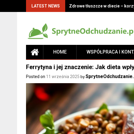
LATEST NEWS
Zdrowe tłuszcze w diecie – korz
HOME
WSPÓŁPRACA I KON
Ferrytyna i jej znaczenie: Jak dieta wp
SprytneOdchudzanie.
Posted on
11 września 2025
by