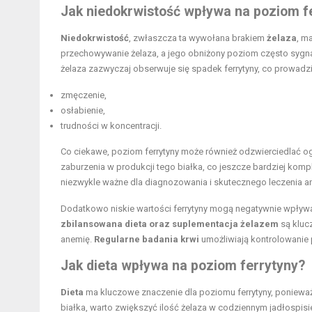
Jak niedokrwistość wpływa na poziom f
Niedokrwistość
, zwłaszcza ta wywołana brakiem
żelaza
, m
przechowywanie żelaza, a jego obniżony poziom często sygna
żelaza zazwyczaj obserwuje się spadek ferrytyny, co prowadzi
zmęczenie,
osłabienie,
trudności w koncentracji.
Co ciekawe, poziom ferrytyny może również odzwierciedlać o
zaburzenia w produkcji tego białka, co jeszcze bardziej komp
niezwykle ważne dla diagnozowania i skutecznego leczenia an
Dodatkowo niskie wartości ferrytyny mogą negatywnie wpły
zbilansowana dieta oraz suplementacja żelazem
są kluc
anemię.
Regularne badania krwi
umożliwiają kontrolowanie 
Jak dieta wpływa na poziom ferrytyny?
Dieta
ma kluczowe znaczenie dla poziomu ferrytyny, ponieważ
białka, warto zwiększyć ilość żelaza w codziennym jadłospisi