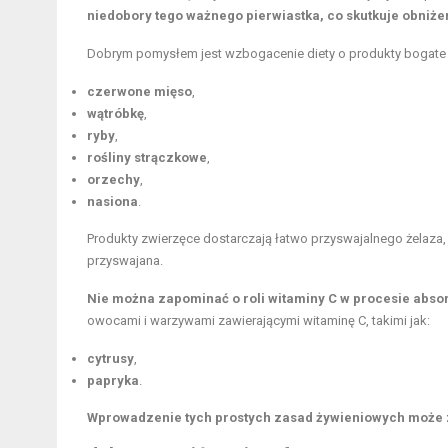
niedobory tego ważnego pierwiastka, co skutkuje obniże
Dobrym pomysłem jest wzbogacenie diety o produkty bogate 
czerwone mięso
,
wątróbkę
,
ryby
,
rośliny strączkowe
,
orzechy
,
nasiona
.
Produkty zwierzęce dostarczają łatwo przyswajalnego żelaza,
przyswajana.
Nie można zapominać o roli witaminy C w procesie absor
owocami i warzywami zawierającymi witaminę C, takimi jak:
cytrusy
,
papryka
.
Wprowadzenie tych prostych zasad żywieniowych może 