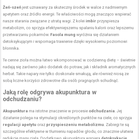
Żeń-szeń
jest uznawany za skuteczny środek w walce z nadmiernym
apetytem oraz źródło energii. Te właściwości mogą znacząco wspierać
nasze starania związane z utratą wagi. Z kolei
imbir
przyspiesza
metabolizm, co sprzyja efektywniejszemu spalaniu kalorii oraz lepszemu
przetwarzaniu pokarmów.
Fasola mung
wyróżnia się działaniem
detoksykującym i wspomaga trawienie dzięki wysokiemu poziomowi
błonnika.
Te cenne zioła można łatwo wkomponować w codzienną dietę – świetnie
nadają się zarówno jako dodatek do potraw, jak i składnik aromatycznych
herbat. Takie napary nie tylko doskonale smakują, ale również niosą ze
sobą liczne korzyści zdrowotne dla osób pragnących schudnąć.
Jaką rolę odgrywa akupunktura w
odchudzaniu?
Akupunktura
ma istotne znaczenie w procesie
odchudzania
. Jej
działanie polega na stymulacji określonych punktów na ciele, co sprzyja
regulacji apetytu
oraz
przyspieszeniu metabolizmu
. Zabiegi te są
szczególnie efektywne w tłumieniu napadów głodu, co znacznie ułatwia
redukcję masy ciała. Dodatkowo akupunktura wspiera
detoksykację