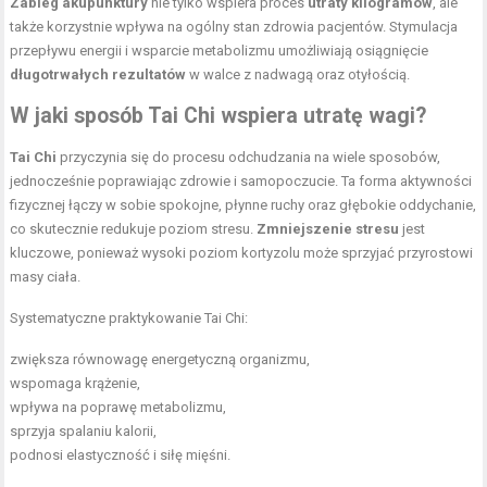
Zabieg akupunktury
nie tylko wspiera proces
utraty kilogramów
, ale
także korzystnie wpływa na ogólny stan zdrowia pacjentów. Stymulacja
przepływu energii i wsparcie metabolizmu umożliwiają osiągnięcie
długotrwałych rezultatów
w walce z nadwagą oraz otyłością.
W jaki sposób Tai Chi wspiera utratę wagi?
Tai Chi
przyczynia się do procesu odchudzania na wiele sposobów,
jednocześnie poprawiając zdrowie i samopoczucie. Ta forma aktywności
fizycznej łączy w sobie spokojne, płynne ruchy oraz głębokie oddychanie,
co skutecznie redukuje poziom stresu.
Zmniejszenie stresu
jest
kluczowe, ponieważ wysoki poziom kortyzolu może sprzyjać przyrostowi
masy ciała.
Systematyczne praktykowanie Tai Chi:
zwiększa równowagę energetyczną organizmu,
wspomaga krążenie,
wpływa na poprawę metabolizmu,
sprzyja spalaniu kalorii,
podnosi elastyczność i siłę mięśni.