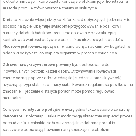
krótkoterminowych, które często kończą się efektem jojo,
holistyczna
metoda
promuje zrównoważone zmiany w stylu życia.
Dieta
to znacznie więcej niż tylko zbiór zasad dotyczących jedzenia – to
sposób na życie. Obejmuje świadome przygotowywanie posiłków i
staranny dobór składników. Regularne gotowanie pozwala lepiej
kontrolować
wartości odżywcze
oraz unikać niezdrowych dodatków.
Kluczowe jest również spożywanie różnorodnych pokarmów bogatych w
składniki odżywcze, co wspiera organizm w procesie chudnięcia.
Zdrowe nawyki żywieniowe
powinny być dostosowane do
indywidualnych potrzeb każdej osoby. Utrzymywanie równowagi
energetycznej poprzez odpowiednią ilość jedzenia oraz aktywność
fizyczną sprzyja stabilizacji masy ciała. Również regularność posiłków ma
znaczenie – jedzenie o stałych porach może pomóc regulować
metabolizm.
Co więcej,
holistyczne podejście
uwzględnia także wsparcie ze strony
dietoterapii i ziołoterapii. Takie metody mogą skutecznie wspierać proces
odchudzania, a chińskie zioła oraz specjalnie dobrane produkty
spożywcze poprawiają trawienie i przyspieszają metabolizm.