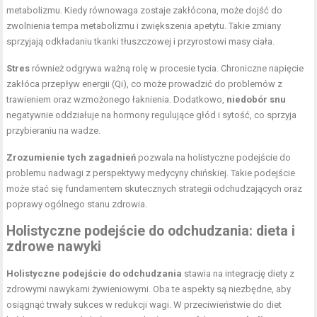
metabolizmu. Kiedy równowaga zostaje zakłócona, może dojść do
zwolnienia tempa metabolizmu i zwiększenia apetytu. Takie zmiany
sprzyjają odkładaniu tkanki tłuszczowej i przyrostowi masy ciała.
Stres
również odgrywa ważną rolę w procesie tycia. Chroniczne napięcie
zakłóca przepływ energii (Qi), co może prowadzić do problemów z
trawieniem oraz wzmożonego łaknienia. Dodatkowo,
niedobór snu
negatywnie oddziałuje na hormony regulujące głód i sytość, co sprzyja
przybieraniu na wadze.
Zrozumienie tych zagadnień
pozwala na holistyczne podejście do
problemu nadwagi z perspektywy medycyny chińskiej. Takie podejście
może stać się fundamentem skutecznych strategii odchudzających oraz
poprawy ogólnego stanu zdrowia.
Holistyczne podejście do odchudzania: dieta i
zdrowe nawyki
Holistyczne podejście do odchudzania
stawia na integrację diety z
zdrowymi nawykami żywieniowymi. Oba te aspekty są niezbędne, aby
osiągnąć trwały sukces w redukcji wagi. W przeciwieństwie do diet