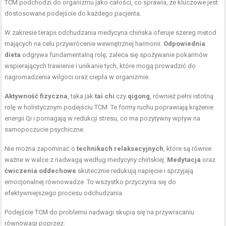
TCM podchodzi do organizmu jako całości, co sprawia, że kluczowe jest
dostosowane podejście do każdego pacjenta.
W zakresie terapii odchudzania medycyna chińska oferuje szereg metod
mających na celu przywrócenie wewnętrznej harmonii.
Odpowiednia
dieta
odgrywa fundamentalną rolę; zaleca się spożywanie pokarmów
wspierających trawienie i unikanie tych, które mogą prowadzić do
nagromadzenia wilgoci oraz ciepła w organizmie.
Aktywność fizyczna
, taka jak
tai chi
czy
qigong
, również pełni istotną
rolę w holistycznym podejściu TCM. Te formy ruchu poprawiają krążenie
energii Qi i pomagają w redukcji stresu, co ma pozytywny wpływ na
samopoczucie psychiczne.
Nie można zapominać o
technikach relaksacyjnych
, które są równie
ważne w walce z nadwagą według medycyny chińskiej.
Medytacja
oraz
ćwiczenia oddechowe
skutecznie redukują napięcie i sprzyjają
emocjonalnej równowadze. To wszystko przyczynia się do
efektywniejszego procesu odchudzania.
Podejście TCM do problemu nadwagi skupia się na przywracaniu
równowagi poprzez: