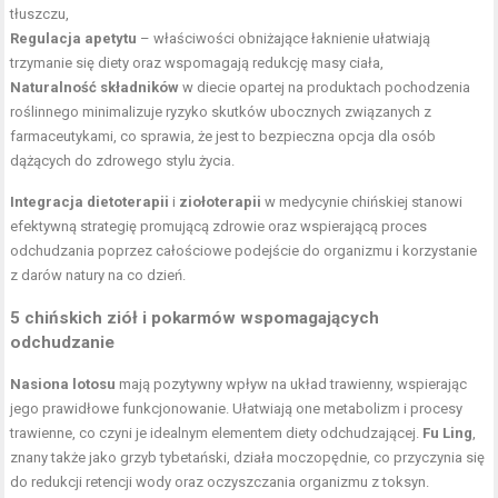
tłuszczu,
Regulacja apetytu
– właściwości obniżające łaknienie ułatwiają
trzymanie się diety oraz wspomagają redukcję masy ciała,
Naturalność składników
w diecie opartej na produktach pochodzenia
roślinnego minimalizuje ryzyko skutków ubocznych związanych z
farmaceutykami, co sprawia, że jest to bezpieczna opcja dla osób
dążących do zdrowego stylu życia.
Integracja dietoterapii
i
ziołoterapii
w medycynie chińskiej stanowi
efektywną strategię promującą zdrowie oraz wspierającą proces
odchudzania poprzez całościowe podejście do organizmu i korzystanie
z darów natury na co dzień.
5 chińskich ziół i pokarmów wspomagających
odchudzanie
Nasiona lotosu
mają pozytywny
wpływ na układ trawienny
, wspierając
jego prawidłowe funkcjonowanie. Ułatwiają one metabolizm i procesy
trawienne, co czyni je idealnym elementem diety odchudzającej.
Fu Ling
,
znany także jako grzyb tybetański, działa moczopędnie, co przyczynia się
do redukcji retencji wody oraz oczyszczania organizmu z toksyn.