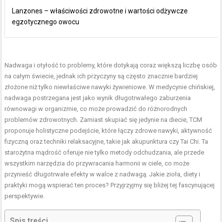
Lanzones – właściwości zdrowotne i wartości odżywcze
egzotycznego owocu
Nadwaga i otyłość to problemy, które dotykają coraz większą liczbę osób
na całym świecie, jednak ich przyczyny są często znacznie bardziej
złożone niż tylko niewłaściwe nawyki żywieniowe. W medycynie chińskiej,
nadwaga postrzegana jest jako wynik długotrwałego zaburzenia
równowagi w organizmie, co może prowadzić do różnorodnych
problemów zdrowotnych. Zamiast skupiać się jedynie na diecie, TCM
proponuje holistyczne podejście, które łączy zdrowe nawyki, aktywność
fizyczną oraz techniki relaksacyjne, takie jak akupunktura czy Tai Chi. Ta
starożytna mądrość oferuje nie tylko metody odchudzania, ale przede
wszystkim narzędzia do przywracania harmonii w ciele, co może
przynieść długotrwałe efekty w walce z nadwagą. Jakie zioła, diety i
praktyki mogą wspierać ten proces? Przyjrzyjmy się bliżej tej fascynującej
perspektywie.
Spis treści