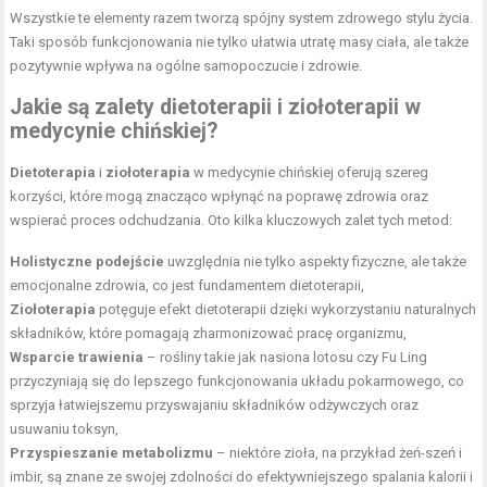
Wszystkie te elementy razem tworzą spójny system zdrowego stylu życia.
Taki sposób funkcjonowania nie tylko ułatwia
utratę masy ciała
, ale także
pozytywnie wpływa na ogólne samopoczucie i zdrowie.
Jakie są zalety dietoterapii i ziołoterapii w
medycynie chińskiej?
Dietoterapia
i
ziołoterapia
w medycynie chińskiej oferują szereg
korzyści, które mogą znacząco wpłynąć na poprawę zdrowia oraz
wspierać proces odchudzania. Oto kilka kluczowych zalet tych metod:
Holistyczne podejście
uwzględnia nie tylko aspekty fizyczne, ale także
emocjonalne zdrowia, co jest fundamentem dietoterapii,
Ziołoterapia
potęguje efekt dietoterapii dzięki wykorzystaniu naturalnych
składników, które pomagają zharmonizować pracę organizmu,
Wsparcie trawienia
– rośliny takie jak nasiona lotosu czy Fu Ling
przyczyniają się do lepszego funkcjonowania układu pokarmowego, co
sprzyja łatwiejszemu przyswajaniu składników odżywczych oraz
usuwaniu toksyn,
Przyspieszanie metabolizmu
– niektóre zioła, na przykład żeń-szeń i
imbir, są znane ze swojej zdolności do efektywniejszego spalania kalorii i