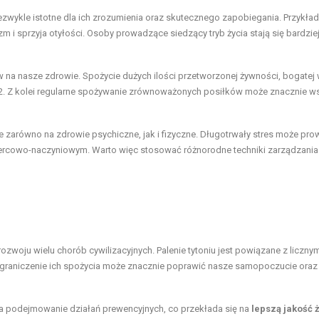
ezwykle istotne dla ich zrozumienia oraz skutecznego zapobiegania. Przykład
nizm i sprzyja otyłości. Osoby prowadzące
siedzący tryb życia
stają się bardzie
na nasze zdrowie. Spożycie dużych ilości przetworzonej żywności, bogatej 
pu 2. Z kolei regularne spożywanie zrównoważonych posiłków może znacznie w
je zarówno na zdrowie psychiczne, jak i fizyczne. Długotrwały stres może pr
ercowo-naczyniowym. Warto więc stosować różnorodne techniki zarządzania
 rozwoju wielu chorób cywilizacyjnych. Palenie tytoniu jest powiązane z liczny
 Ograniczenie ich spożycia może znacznie poprawić nasze samopoczucie oraz
a podejmowanie działań prewencyjnych, co przekłada się na
lepszą jakość 