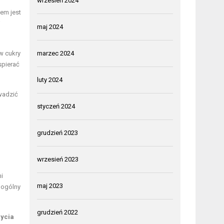
wrzesień 2024
em jest
j
maj 2024
w cukry
marzec 2024
spierać
luty 2024
owadzić
styczeń 2024
grudzień 2023
wrzesień 2023
mi
maj 2023
 ogólny
grudzień 2022
życia