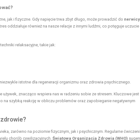
lować?
, jak i fizyczne. Gdy napięcie trwa zbyt długo, może prowadzić do
nerwicy
stres oddziałuje również na nasze relacje z innymi ludźmi, co potęguje uczucie
chniki relaksacyjne, takie jak:
niezwykle istotne dla regeneracji organizmu oraz zdrowia psychicznego.
nie używek, znacząco wspiera nas w radzeniu sobie ze stresem. Kluczowe jest
to na szybką reakcję w obliczu problemów oraz zapobieganie negatywnym
 zdrowie?
eka, zarówno na poziomie fizycznym, jak i psychicznym. Regularne ćwiczeni
wielu chorób cywilizacyjnych.
Światowa Organizacja Zdrowia (WHO)
sugeru