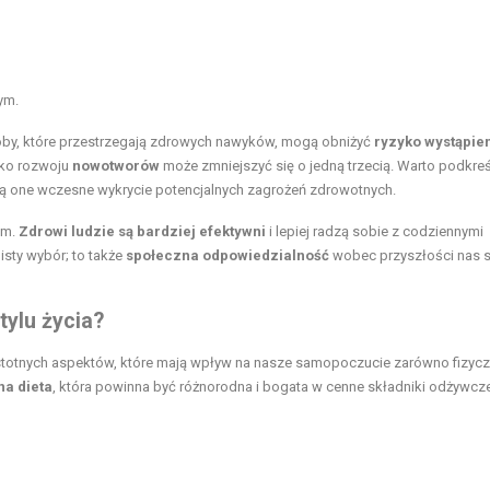
ym.
by, które przestrzegają zdrowych nawyków, mogą obniżyć
ryzyko wystąpie
yko rozwoju
nowotworów
może zmniejszyć się o jedną trzecią. Warto podkreś
ją one wczesne wykrycie potencjalnych zagrożeń zdrowotnych.
om.
Zdrowi ludzie są bardziej efektywni
i lepiej radzą sobie z codziennymi
isty wybór; to także
społeczna odpowiedzialność
wobec przyszłości nas 
ylu życia?
stotnych aspektów, które mają wpływ na nasze samopoczucie zarówno fizyczn
a dieta
, która powinna być różnorodna i bogata w cenne składniki odżywcze