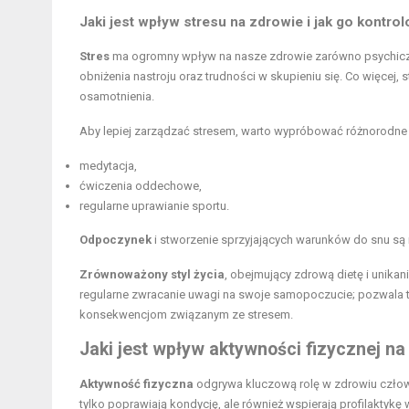
Jaki jest wpływ stresu na zdrowie i jak go kontro
Stres
ma ogromny wpływ na nasze zdrowie zarówno psychiczne
obniżenia nastroju oraz trudności w skupieniu się. Co więcej, 
osamotnienia.
Aby lepiej zarządzać stresem, warto wypróbować różnorodne te
medytacja,
ćwiczenia oddechowe,
regularne uprawianie sportu.
Odpoczynek
i stworzenie sprzyjających warunków do snu są 
Zrównoważony styl życia
, obejmujący zdrową dietę i unika
regularne zwracanie uwagi na swoje samopoczucie; pozwala 
konsekwencjom związanym ze stresem.
Jaki jest wpływ aktywności fizycznej na
Aktywność fizyczna
odgrywa kluczową rolę w zdrowiu człowi
tylko poprawiają kondycję, ale również wspierają profilaktykę 