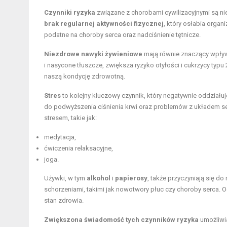
Czynniki ryzyka
związane z chorobami cywilizacyjnymi są ni
brak regularnej aktywności fizycznej
, który osłabia orga
podatne na choroby serca oraz nadciśnienie tętnicze.
Niezdrowe nawyki żywieniowe
mają równie znaczący wpływ 
i nasycone tłuszcze, zwiększa ryzyko otyłości i cukrzycy ty
naszą kondycję zdrowotną.
Stres
to kolejny kluczowy czynnik, który negatywnie oddziału
do podwyższenia ciśnienia krwi oraz problemów z układem s
stresem, takie jak:
medytacja,
ćwiczenia relaksacyjne,
joga.
Używki, w tym
alkohol
i
papierosy
, także przyczyniają się do
schorzeniami, takimi jak nowotwory płuc czy choroby serca.
stan zdrowia.
Zwiększona świadomość tych czynników ryzyka
umożliwi