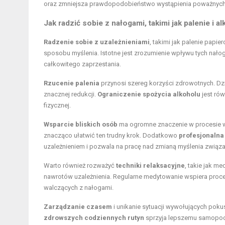
oraz zmniejsza prawdopodobieństwo wystąpienia poważnyc
Jak radzić sobie z nałogami, takimi jak palenie i a
Radzenie sobie z uzależnieniami
, takimi jak palenie papi
sposobu myślenia. Istotne jest zrozumienie wpływu tych nałog
całkowitego zaprzestania.
Rzucenie palenia
przynosi szereg korzyści zdrowotnych. Dz
znacznej redukcji.
Ograniczenie spożycia alkoholu
jest ró
fizycznej.
Wsparcie bliskich osób
ma ogromne znaczenie w procesie wy
znacząco ułatwić ten trudny krok. Dodatkowo
profesjonalna
uzależnieniem i pozwala na pracę nad zmianą myślenia zwią
Warto również rozważyć
techniki relaksacyjne
, takie jak m
nawrotów uzależnienia. Regularne medytowanie wspiera proc
walczących z nałogami.
Zarządzanie czasem
i unikanie sytuacji wywołujących pok
zdrowszych codziennych rutyn
sprzyja lepszemu samopocz