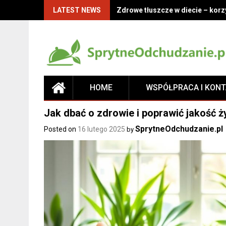
LATEST NEWS
Zdrowe tłuszcze w diecie – korz
HOME
WSPÓŁPRACA I KON
Jak dbać o zdrowie i poprawić jakość 
SprytneOdchudzanie.pl
Posted on
16 lutego 2025
by