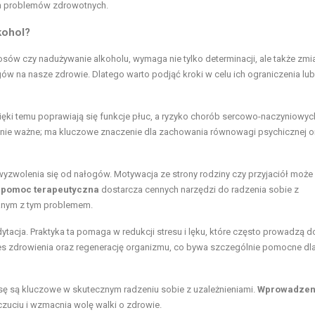
h problemów zdrowotnych.
lkohol?
erosów czy nadużywanie alkoholu, wymaga nie tylko determinacji, ale także zmi
ów na nasze zdrowie. Dlatego warto podjąć kroki w celu ich ograniczenia lub
ięki temu poprawiają się funkcje płuc, a ryzyko chorób sercowo-naczyniowyc
wnie ważne; ma kluczowe znaczenie dla zachowania równowagi psychicznej o
zwolenia się od nałogów. Motywacja ze strony rodziny czy przyjaciół może
 pomoc terapeutyczna
dostarcza cennych narzędzi do radzenia sobie z
zanym z tym problemem.
edytacja. Praktyka ta pomaga w redukcji stresu i lęku, które często prowadzą d
es zdrowienia oraz regenerację organizmu, co bywa szczególnie pomocne dl
usę są kluczowe w skutecznym radzeniu sobie z uzależnieniami.
Wprowadzen
uciu i wzmacnia wolę walki o zdrowie.