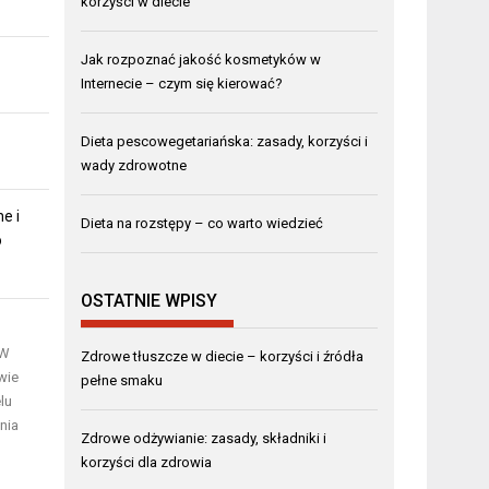
korzyści w diecie
Jak rozpoznać jakość kosmetyków w
Internecie – czym się kierować?
Dieta pescowegetariańska: zasady, korzyści i
wady zdrowotne
e i
Dieta na rozstępy – co warto wiedzieć
o
OSTATNIE WPISY
 W
Zdrowe tłuszcze w diecie – korzyści i źródła
wie
pełne smaku
lu
nia
Zdrowe odżywianie: zasady, składniki i
korzyści dla zdrowia