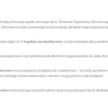
 kolejny kluczowy aspekt zdrowego życia. Światowa Organizacja Zdrowia sug
. Ćwiczenia nie tylko poprawiają naszą kondycję, ale także mają pozytywny w
winni dążyć do
7-9 godzin snu każdej nocy
, co jest niezbędne dla prawidł
lenie papierosów czy nadmierne picie alkoholu mogą prowadzić do wielu cho
 stresem
oraz pozytywnym podejściu do codzienności – te cechy są równie 
ie umożliwiają monitorowanie stanu zdrowia i mogą pomóc w zapobieganiu
nności
może znacząco poprawić jakość życia oraz przyczynić się do dłuższ