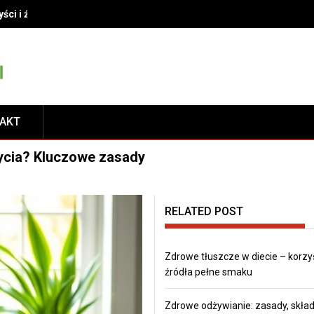
yści i źródła pełne smaku
TAKT
życia? Kluczowe zasady
RELATED POST
Zdrowe tłuszcze w diecie – korzyś
źródła pełne smaku
Zdrowe odżywianie: zasady, składn