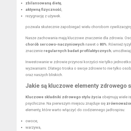
zbilansowaną dietę
,
aktywną fizyczność
,
rezygnację z używek.
pozwala skutecznie zapobiegać wielu chorobom cywilizacyjn
Nasze zachowania mają kluczowe znaczenie dla zdrowia. Oso
chorób sercowo-naczyniowych
nawet o
80%
. Również ryz
znaczenie
regularnych badań profilaktycznych
; umożliwia
Inwestowanie w zdrowie przynosi korzyści nie tylko jednostk
wyzwaniami. Dlatego troska o swoje zdrowie to nie tylko osob
oraz naszych bliskich.
Jakie są kluczowe elementy zdrowego st
Kluczowe składniki zdrowego stylu życia
obejmują wiele i
psychiczne. Na pierwszym miejscu znajduje się
zrównoważon
elementy, które warto włączyć do codziennego jadłospisu:
owoce,
warzywa,