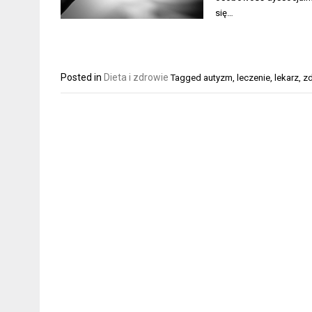
się…
Posted in
Dieta i zdrowie
Tagged
autyzm
,
leczenie
,
lekarz
,
z