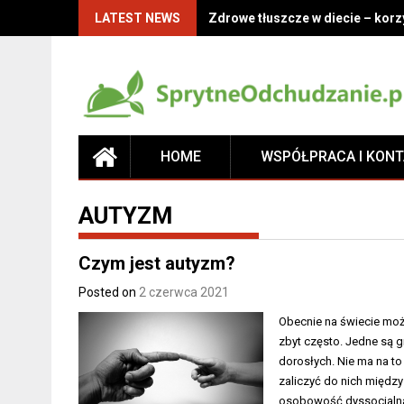
LATEST NEWS
Zdrowe tłuszcze w diecie – korz
HOME
WSPÓŁPRACA I KON
AUTYZM
Czym jest autyzm?
Posted on
2 czerwca 2021
Obecnie na świecie moż
zbyt często. Jedne są gr
dorosłych. Nie ma na to
zaliczyć do nich międz
osobowość dyssocjalna i