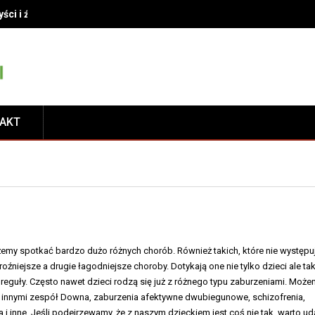
yści i źródła pełne smaku
TAKT
emy spotkać bardzo dużo różnych chorób. Również takich, które nie występu
oźniejsze a drugie łagodniejsze choroby. Dotykają one nie tylko dzieci ale ta
 reguły. Często nawet dzieci rodzą się już z różnego typu zaburzeniami. Moż
y innymi zespół Downa, zaburzenia afektywne dwubiegunowe, schizofrenia,
 inne. Jeśli podejrzewamy, że z naszym dzieckiem jest coś nie tak, warto u