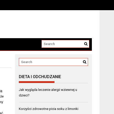
DIETA I ODCHUDZANIE
Jak wygląda leczenie alergii wziewnej u
ją
dzieci?
kże
emy
Korzyści zdrowotne picia soku z limonki
dać