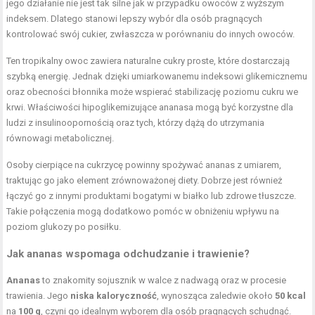
jego działanie nie jest tak silne jak w przypadku owoców z wyższym
indeksem. Dlatego stanowi lepszy wybór dla osób pragnących
kontrolować swój cukier, zwłaszcza w porównaniu do innych owoców.
Ten tropikalny owoc zawiera naturalne cukry proste, które dostarczają
szybką energię. Jednak dzięki umiarkowanemu indeksowi glikemicznemu
oraz obecności błonnika może wspierać stabilizację poziomu cukru we
krwi. Właściwości hipoglikemizujące ananasa mogą być korzystne dla
ludzi z insulinoopornością oraz tych, którzy dążą do utrzymania
równowagi metabolicznej.
Osoby cierpiące na cukrzycę powinny spożywać ananas z umiarem,
traktując go jako element zrównoważonej diety. Dobrze jest również
łączyć go z innymi produktami bogatymi w białko lub zdrowe tłuszcze.
Takie połączenia mogą dodatkowo pomóc w obniżeniu wpływu na
poziom glukozy po posiłku.
Jak ananas wspomaga
odchudzanie
i trawienie?
Ananas
to znakomity sojusznik w walce z nadwagą oraz w procesie
trawienia. Jego
niska kaloryczność
, wynosząca zaledwie około
50 kcal
na
100 g
, czyni go idealnym wyborem dla osób pragnących schudnąć.