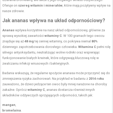
Oferuje on
szereg witamin i minerałów
, które mają pozytywny wpływ na
nasze zdrowie.
Jak ananas wpływa na układ odpornościowy?
Ananas
wpływa korzystnie na nasz układ odpornościowy, głównie za
sprawą wysokiej zawartości
witaminy C
. W 100 gramach tego owocu
znajduje się aż
48 mg
tej cennej witaminy, co pokrywa niemal
80%
dziennego zapotrzebowania dorosłego człowieka.
Witamina C
pełni rolę
silnego antyoksydantu, neutralizując wolne rodniki oraz wspierając
funkcjonowanie białych krwinek, które odgrywają kluczową rolę w
zwalczaniu infekcji wirusowych i bakteryjnych.
Badania wskazują, że regularne spożycie ananasa może przyczynić się do
zmniejszenia ryzyka zachorowań. Na przykład w badaniu z
2014 roku
zauważono, że dzieci jedzące ten owoc były mniej narażone na choroby
zakaźne. Oprócz
witaminy C
, ananas dostarcza również innych
składników odżywczych sprzyjających odporności, takich jak:
mangan
,
bromelaina
.