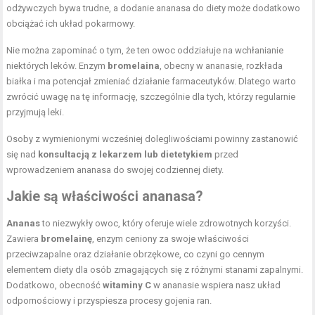
odżywczych bywa trudne, a dodanie ananasa do diety może dodatkowo
obciążać ich układ pokarmowy.
Nie można zapominać o tym, że ten owoc oddziałuje na wchłanianie
niektórych leków. Enzym
bromelaina
, obecny w ananasie, rozkłada
białka i ma potencjał zmieniać działanie farmaceutyków. Dlatego warto
zwrócić uwagę na tę informację, szczególnie dla tych, którzy regularnie
przyjmują leki.
Osoby z wymienionymi wcześniej dolegliwościami powinny zastanowić
się nad
konsultacją z lekarzem lub dietetykiem
przed
wprowadzeniem ananasa do swojej codziennej diety.
Jakie są właściwości ananasa?
Ananas
to niezwykły owoc, który oferuje wiele zdrowotnych korzyści.
Zawiera
bromelainę
, enzym ceniony za swoje właściwości
przeciwzapalne oraz działanie obrzękowe, co czyni go cennym
elementem diety dla osób zmagających się z różnymi stanami zapalnymi.
Dodatkowo, obecność
witaminy C
w ananasie wspiera nasz układ
odpornościowy i przyspiesza procesy gojenia ran.