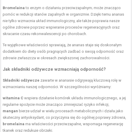
Bromelaina
to enzym o działaniu przeciwzapalnym; może znacząco
pomóc w redukcji stanów zapalnych w organizmie. Dzięki temu ananas
nie tylko wzmacnia układ immunologiczny, ale także poprawia nasze
ogólne zdrowie poprzez wspieranie procesów regeneracyjnych oraz
skracanie czasu rekonwalescencji po chorobach.
Te wyjątkowe właściwości sprawiają, że ananas staje się doskonałym
dodatkiem do diety osób pragnących zadbać o swoją odporność oraz
zdrowie zwłaszcza w okresach zwiększonej zachorowalności.
Jak składniki odżywcze wzmacniają odporność?
Składniki odżywcze
zawarte w ananasie odgrywają kluczową rolę w
wzmacnianiu naszej odporności. W szczególności wyróżniamy:
witamina C
wspiera działanie komórek układu immunologicznego, a jej
regularne spożycie może znacząco zmniejszać ryzyko infekcji,
mangan
bierze udział w wielu procesach metabolicznych i działa jako
skuteczny antyoksydant, co przyczynia się do ogólnej poprawy zdrowia,
bromelaina
ma właściwości przeciwzapalne, wspomaga regenerację
tkanek oraz redukuje obrzęki.