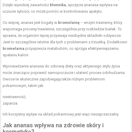
Dzięki wysokiej zawartości
błonnika
, spożycie ananasa wpływa na
uczucie sytości, co może pomóc w kontrolowaniu apetytu.
Co więcej, ananas jest bogaty w
bromelainę
– enzym trawienny, który
wspomaga procesy trawienne, szczególnie przy rozkładzie białek. To
sprawia, że organizm lepiej przyswaja niezbędne składniki odżywcze.
Jest to szczególnie istotne dla tych z problemami z trzustką. Dodatkowo
bromelaina
przyspiesza metabolizm, co sprzyja efektywniejszemu
spalaniu kalorii.
Wprowadzenie ananasa do zdrowej diety oraz aktywnego stylu życia
może znacząco poprawić samopoczucie i ułatwić proces odchudzania.
Owoce te skutecznie zapobiegają także różnym problemom
pokarmowym, takim jak:
niestrawność,
zaparcia.
Ich korzystny wpływ na układ pokarmowy jest więc niezaprzeczalny.
Jak ananas wpływa na zdrowie skóry i
kosmetykę?