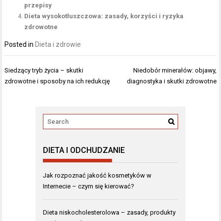
przepisy
Dieta wysokotłuszczowa: zasady, korzyści i ryzyka
zdrowotne
Posted in
Dieta i zdrowie
Nawigacja
Siedzący tryb życia – skutki
Niedobór minerałów: objawy,
wpisu
zdrowotne i sposoby na ich redukcję
diagnostyka i skutki zdrowotne
DIETA I ODCHUDZANIE
Jak rozpoznać jakość kosmetyków w
Internecie – czym się kierować?
Dieta niskocholesterolowa – zasady, produkty