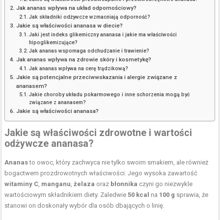
Jak ananas wpływa na układ odpornościowy?
Jak składniki odżywcze wzmacniają odporność?
Jakie są właściwości ananasa w diecie?
Jaki jest indeks glikemiczny ananasa i jakie ma właściwości
hipoglikemizujące?
Jak ananas wspomaga odchudzanie i trawienie?
Jak ananas wpływa na zdrowie skóry i kosmetykę?
Jak ananas wpływa na cerę trądzikową?
Jakie są potencjalne przeciwwskazania i alergie związane z
ananasem?
Jakie choroby układu pokarmowego i inne schorzenia mogą być
związane z ananasem?
Jakie są właściwości ananasa?
Jakie są właściwości zdrowotne i
wartości
odżywcze
ananasa?
Ananas
to owoc, który zachwyca nie tylko swoim smakiem, ale również
bogactwem prozdrowotnych właściwości. Jego wysoka zawartość
witaminy C
,
manganu
,
żelaza
oraz
błonnika
czyni go niezwykle
wartościowym składnikiem diety. Zaledwie
50 kcal
na
100 g
sprawia, że
stanowi on doskonały wybór dla osób dbających o linię.