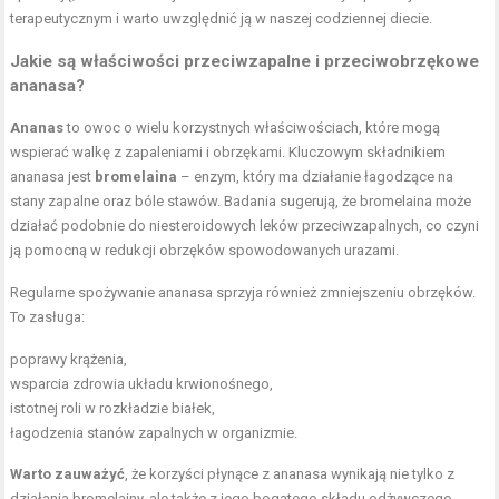
terapeutycznym i warto uwzględnić ją w naszej codziennej diecie.
Jakie są właściwości przeciwzapalne i przeciwobrzękowe
ananasa?
Ananas
to owoc o wielu korzystnych właściwościach, które mogą
wspierać walkę z zapaleniami i obrzękami. Kluczowym składnikiem
ananasa jest
bromelaina
– enzym, który ma działanie łagodzące na
stany zapalne oraz bóle stawów. Badania sugerują, że bromelaina może
działać podobnie do niesteroidowych leków przeciwzapalnych, co czyni
ją pomocną w redukcji obrzęków spowodowanych urazami.
Regularne spożywanie ananasa sprzyja również zmniejszeniu obrzęków.
To zasługa:
poprawy krążenia,
wsparcia zdrowia układu krwionośnego,
istotnej roli w rozkładzie białek,
łagodzenia stanów zapalnych w organizmie.
Warto zauważyć
, że korzyści płynące z ananasa wynikają nie tylko z
działania bromelainy, ale także z jego bogatego składu odżywczego.