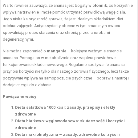
Warto również zauważyć, że ananas jest bogaty w
błonnik
, co korzystnie
wpływa na trawienie i może pomóc utrzymać prawidłową wagę ciała.
Jego niska kaloryczność sprawia, że jest idealnym składnikiem diet
odchudzających. Antyoksydanty obecne w tym smacznym owocu
spowalniają proces starzenia oraz chronią przed chorobami
degeneracyjnymi.
Nie można zapomnieć o
manganie
– kolejnym ważnym elemencie
ananasa. Pomaga on w metabolizmie oraz wspiera prawidłowe
funkcjonowanie układu nerwowego. Regularne spożywanie ananasa
przynosi korzyści nie tylko dla naszego zdrowia fizycznego, lecz także
pozytywnie wpływa na samopoczucie psychiczne – poprawia nastrój i
dodaje energii do działania.
Powiązane wpisy:
Dieta sałatkowa 1000 kcal: zasady, przepisy i efekty
zdrowotne
Dieta białkowo-węglowodanowa: skuteczność i korzyści
zdrowotne
Dieta makrobiotyczna – zasady, zdrowotne korzyści i