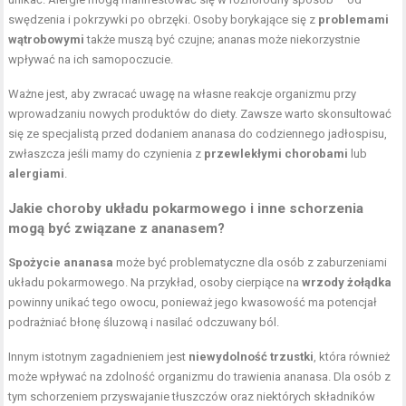
swędzenia i pokrzywki po obrzęki. Osoby borykające się z
problemami
wątrobowymi
także muszą być czujne; ananas może niekorzystnie
wpływać na ich samopoczucie.
Ważne jest, aby zwracać uwagę na własne reakcje organizmu przy
wprowadzaniu nowych produktów do diety. Zawsze warto skonsultować
się ze specjalistą przed dodaniem ananasa do codziennego jadłospisu,
zwłaszcza jeśli mamy do czynienia z
przewlekłymi chorobami
lub
alergiami
.
Jakie choroby układu pokarmowego i inne schorzenia
mogą być związane z ananasem?
Spożycie ananasa
może być problematyczne dla osób z zaburzeniami
układu pokarmowego. Na przykład, osoby cierpiące na
wrzody żołądka
powinny unikać tego owocu, ponieważ jego kwasowość ma potencjał
podrażniać błonę śluzową i nasilać odczuwany ból.
Innym istotnym zagadnieniem jest
niewydolność trzustki
, która również
może wpływać na zdolność organizmu do trawienia ananasa. Dla osób z
tym schorzeniem przyswajanie tłuszczów oraz niektórych składników