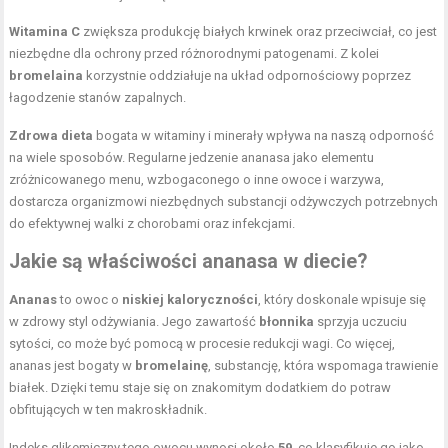
Witamina C
zwiększa produkcję białych krwinek oraz przeciwciał, co jest
niezbędne dla ochrony przed różnorodnymi patogenami. Z kolei
bromelaina
korzystnie oddziałuje na układ odpornościowy poprzez
łagodzenie stanów zapalnych.
Zdrowa
dieta
bogata w witaminy i minerały wpływa na naszą odporność
na wiele sposobów. Regularne jedzenie ananasa jako elementu
zróżnicowanego menu, wzbogaconego o inne owoce i warzywa,
dostarcza organizmowi niezbędnych substancji odżywczych potrzebnych
do efektywnej walki z chorobami oraz infekcjami.
Jakie są właściwości ananasa w diecie?
Ananas
to owoc o
niskiej kaloryczności
, który doskonale wpisuje się
w zdrowy styl odżywiania. Jego zawartość
błonnika
sprzyja uczuciu
sytości, co może być pomocą w procesie redukcji wagi. Co więcej,
ananas jest bogaty w
bromelainę
, substancję, która wspomaga trawienie
białek. Dzięki temu staje się on znakomitym dodatkiem do potraw
obfitujących w ten makroskładnik.
Indeks glikemiczny tego owocu wynosi około
59
, co klasyfikuje go jako