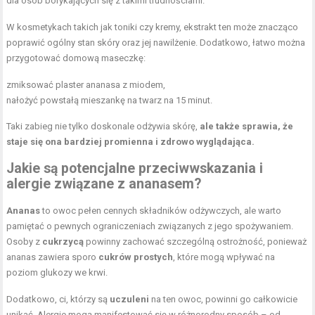
dla osób borykających się z takimi trudnościami.
W kosmetykach takich jak toniki czy kremy, ekstrakt ten może znacząco
poprawić ogólny stan skóry oraz jej nawilżenie. Dodatkowo, łatwo można
przygotować domową maseczkę:
zmiksować plaster ananasa z miodem,
nałożyć powstałą mieszankę na twarz na 15 minut.
Taki zabieg nie tylko doskonale odżywia skórę,
ale także sprawia, że
staje się ona bardziej promienna i zdrowo wyglądająca.
Jakie są potencjalne przeciwwskazania i
alergie związane z ananasem?
Ananas
to owoc pełen cennych składników odżywczych, ale warto
pamiętać o pewnych ograniczeniach związanych z jego spożywaniem.
Osoby z
cukrzycą
powinny zachować szczególną ostrożność, ponieważ
ananas zawiera sporo
cukrów prostych
, które mogą wpływać na
poziom glukozy we krwi.
Dodatkowo, ci, którzy są
uczuleni
na ten owoc, powinni go całkowicie
unikać. Alergie mogą manifestować się w różnorodny sposób – od