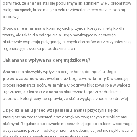
dziwi fakt, że
ananas
stał się popularnym składnikiem wielu preparatów
pielęgnacyjnych, które mają na celu rozświetlenie cery oraz jej ogólną
poprawę.
Stosowanie
ananasa
w kosmetykach przynosi korzyści nie tylko dla
twarzy, ale także dla całego ciała. Jego nawilżające właściwości
skutecznie wspierają pielęgnację suchych obszarów oraz przyspieszają
regenerację naskórka po podrażnieniach.
Jak ananas wpływa na cerę trądzikową?
Ananas
ma niezwykły wpływ na cerę skłonną do trądziku. Jego
przeciwzapalne właściwości
oraz bogactwo
witaminy C
wspierają
proces regeneracji skóry.
Witamina C
odgrywa kluczową rolę w walce z
trądzikiem, a
ekstrakt z ananasa
skutecznie łagodzi podrażnienia i
poprawia koloryt cery, co sprawia, że skóra wygląda znacznie zdrowiej.
Dzięki
działaniu przeciwzapalnemu
, ananas przyczynia się do
zmniejszenia zaczerwienień oraz obrzęków związanych z problemami
skórnymi. Regularne stosowanie maseczek z jego dodatkiem wspomaga
oczyszczanie porów i redukcję nadmiaru sebum, co jest niezwykle ważne