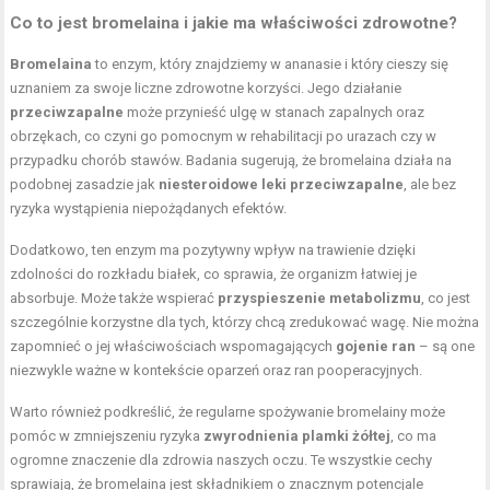
Co to jest bromelaina i jakie ma właściwości zdrowotne?
Bromelaina
to enzym, który znajdziemy w ananasie i który cieszy się
uznaniem za swoje liczne zdrowotne korzyści. Jego działanie
przeciwzapalne
może przynieść ulgę w stanach zapalnych oraz
obrzękach, co czyni go pomocnym w rehabilitacji po urazach czy w
przypadku chorób stawów. Badania sugerują, że bromelaina działa na
podobnej zasadzie jak
niesteroidowe leki przeciwzapalne
, ale bez
ryzyka wystąpienia niepożądanych efektów.
Dodatkowo, ten enzym ma pozytywny
wpływ na trawienie
dzięki
zdolności do rozkładu białek, co sprawia, że organizm łatwiej je
absorbuje. Może także wspierać
przyspieszenie metabolizmu
, co jest
szczególnie korzystne dla tych, którzy chcą zredukować wagę. Nie można
zapomnieć o jej właściwościach wspomagających
gojenie ran
– są one
niezwykle ważne w kontekście oparzeń oraz ran pooperacyjnych.
Warto również podkreślić, że regularne spożywanie bromelainy może
pomóc w zmniejszeniu ryzyka
zwyrodnienia plamki żółtej
, co ma
ogromne znaczenie dla zdrowia naszych oczu. Te wszystkie cechy
sprawiają, że bromelaina jest składnikiem o znacznym potencjale