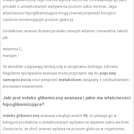
produkt o umiarkowanym wpływie na poziom cukru we krwi. Jego
właściwości hipoglikemizujące mogą również przynieść korzyści
osobom monitorującym poziom glukozy.
Dodatkowo ananas dostarcza wielu cennych witamin i minerałów, takich
jak:
witamina C,
mangan.
Te składniki odgrywają istotną rolę w utrzymaniu dobrego zdrowia.
Regularne spożywanie ananasa może przyczynić się do
poprawy
samopoczucia
oraz wesprzeć
metabolizm
związany z odchudzaniem i
procesami trawiennymi.
Jaki jest indeks glikemiczny ananasa i jakie ma właściwości
hipoglikemizujące?
Indeks glikemiczny
ananasa oscyluje wokół
59
, co plasuje go w
kategorii produktów o umiarkowanym wpływie na stężenie cukru we krwi.
Oznacza to, że choć ananas wpływa na poziom glukozy w organizmie,