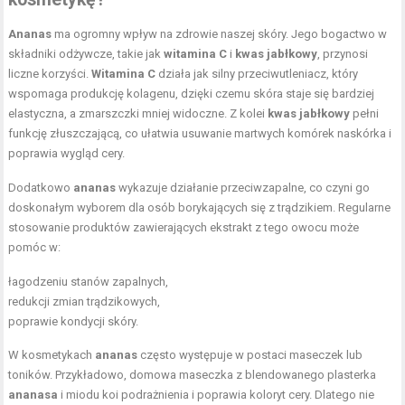
Ananas
ma ogromny wpływ na zdrowie naszej skóry. Jego bogactwo w
składniki odżywcze, takie jak
witamina C
i
kwas jabłkowy
, przynosi
liczne korzyści.
Witamina C
działa jak silny przeciwutleniacz, który
wspomaga produkcję kolagenu, dzięki czemu skóra staje się bardziej
elastyczna, a zmarszczki mniej widoczne. Z kolei
kwas jabłkowy
pełni
funkcję złuszczającą, co ułatwia usuwanie martwych komórek naskórka i
poprawia wygląd cery.
Dodatkowo
ananas
wykazuje działanie przeciwzapalne, co czyni go
doskonałym wyborem dla osób borykających się z trądzikiem. Regularne
stosowanie produktów zawierających ekstrakt z tego owocu może
pomóc w:
łagodzeniu stanów zapalnych,
redukcji zmian trądzikowych,
poprawie kondycji skóry.
W kosmetykach
ananas
często występuje w postaci maseczek lub
toników. Przykładowo, domowa maseczka z blendowanego plasterka
ananasa
i miodu koi podrażnienia i poprawia koloryt cery. Dlatego nie