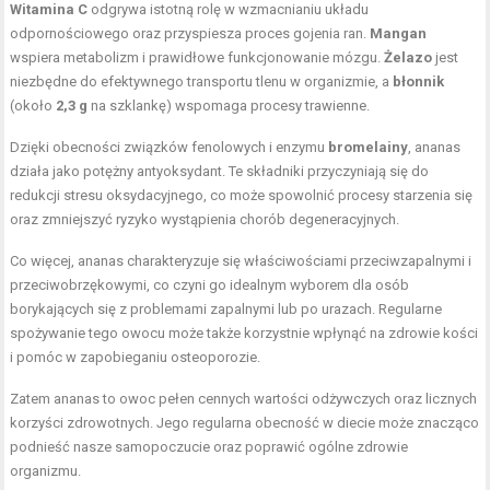
Witamina C
odgrywa istotną rolę w wzmacnianiu układu
odpornościowego oraz przyspiesza proces gojenia ran.
Mangan
wspiera metabolizm i prawidłowe funkcjonowanie mózgu.
Żelazo
jest
niezbędne do efektywnego transportu tlenu w organizmie, a
błonnik
(około
2,3 g
na szklankę) wspomaga procesy trawienne.
Dzięki obecności związków fenolowych i enzymu
bromelainy
, ananas
działa jako potężny antyoksydant. Te składniki przyczyniają się do
redukcji stresu oksydacyjnego, co może spowolnić procesy starzenia się
oraz zmniejszyć ryzyko wystąpienia chorób degeneracyjnych.
Co więcej, ananas charakteryzuje się właściwościami przeciwzapalnymi i
przeciwobrzękowymi, co czyni go idealnym wyborem dla osób
borykających się z problemami zapalnymi lub po urazach. Regularne
spożywanie tego owocu może także korzystnie wpłynąć na zdrowie kości
i pomóc w zapobieganiu osteoporozie.
Zatem ananas to owoc pełen cennych wartości odżywczych oraz licznych
korzyści zdrowotnych. Jego regularna obecność w diecie może znacząco
podnieść nasze samopoczucie oraz poprawić ogólne zdrowie
organizmu.