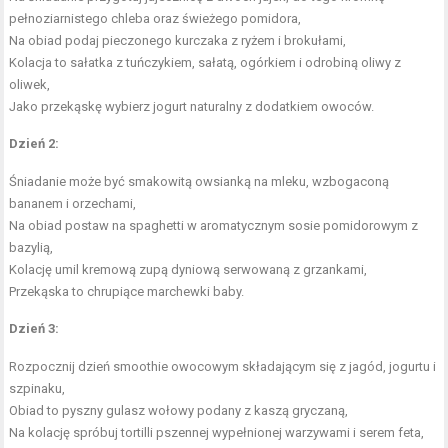
pełnoziarnistego chleba oraz świeżego pomidora,
Na obiad podaj pieczonego kurczaka z ryżem i brokułami,
Kolacja to sałatka z tuńczykiem, sałatą, ogórkiem i odrobiną oliwy z
oliwek,
Jako przekąskę wybierz jogurt naturalny z dodatkiem owoców.
Dzień 2:
Śniadanie może być smakowitą owsianką na mleku, wzbogaconą
bananem i orzechami,
Na obiad postaw na spaghetti w aromatycznym sosie pomidorowym z
bazylią,
Kolację umil kremową zupą dyniową serwowaną z grzankami,
Przekąska to chrupiące marchewki baby.
Dzień 3:
Rozpocznij dzień smoothie owocowym składającym się z jagód, jogurtu i
szpinaku,
Obiad to pyszny gulasz wołowy podany z kaszą gryczaną,
Na kolację spróbuj tortilli pszennej wypełnionej warzywami i serem feta,