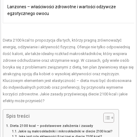
Lanzones – właściwości zdrowotne i wartości odżywcze
egzotycznego owocu
Dieta 2100 kcal to propozycja dla tych, którzy pragną zrównoważyć
energię, odżywianie i aktywność fizyczną. Oferuje nie tylko odpowiednią
ilość kalorii, ale także idealny rozkład makroskładników, który wspiera
zdrowe odchudzanie
oraz utrzymanie wagi. W czasach, gdy wiele osób
boryka się z problemami związanymi z dietą, ten plan żywieniowy staje się
atrakcyjną opcją dla kobiet o wysokiej aktywności oraz mężczyzn.
Kluczowym elementem jest elastyczność – dieta musi być dostosowana
do indywidualnych potrzeb oraz preferencji, by przynosiła wymierne
korzyści zdrowotne. Jakie zasady przyświecają diecie 2100 kcal i jakie
efekty może przynieść?
Spis treści
Dieta 2100 kcal – podstawowe założenia i zasady
Jakie są makroskładniki i mikroskładniki w diecie 2100 kcal?
Jaka jest rola aktywności fizycznej w diecie 2100 kcal?