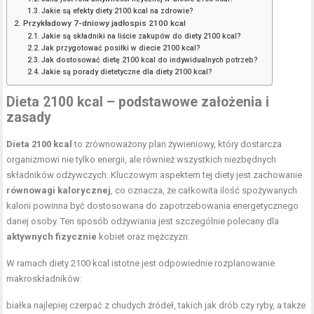
Jakie są efekty diety 2100 kcal na zdrowie?
Przykładowy 7-dniowy jadłospis 2100 kcal
Jakie są składniki na liście zakupów do diety 2100 kcal?
Jak przygotować posiłki w diecie 2100 kcal?
Jak dostosować dietę 2100 kcal do indywidualnych potrzeb?
Jakie są porady dietetyczne dla diety 2100 kcal?
Dieta 2100 kcal – podstawowe założenia i
zasady
Dieta 2100 kcal
to zrównoważony plan żywieniowy, który dostarcza
organizmowi nie tylko energii, ale również wszystkich niezbędnych
składników odżywczych. Kluczowym aspektem tej diety jest zachowanie
równowagi kalorycznej
, co oznacza, że całkowita ilość spożywanych
kalorii powinna być dostosowana do zapotrzebowania energetycznego
danej osoby. Ten sposób odżywiania jest szczególnie polecany dla
aktywnych fizycznie
kobiet oraz mężczyzn.
W ramach diety 2100 kcal istotne jest odpowiednie rozplanowanie
makroskładników:
białka najlepiej czerpać z chudych źródeł, takich jak drób czy ryby, a także