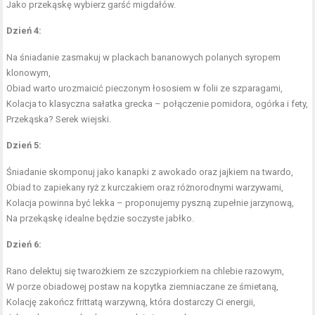
Jako przekąskę wybierz garść migdałów.
Dzień 4:
Na śniadanie zasmakuj w plackach bananowych polanych syropem
klonowym,
Obiad warto urozmaicić pieczonym łososiem w folii ze szparagami,
Kolacja to klasyczna sałatka grecka – połączenie pomidora, ogórka i fety,
Przekąska? Serek wiejski.
Dzień 5:
Śniadanie skomponuj jako kanapki z awokado oraz jajkiem na twardo,
Obiad to zapiekany ryż z kurczakiem oraz różnorodnymi warzywami,
Kolacja powinna być lekka – proponujemy pyszną zupełnie jarzynową,
Na przekąskę idealne będzie soczyste jabłko.
Dzień 6:
Rano delektuj się twarożkiem ze
szczypiorkiem
na chlebie razowym,
W porze obiadowej postaw na kopytka ziemniaczane ze śmietaną,
Kolację zakończ frittatą warzywną, która dostarczy Ci energii,