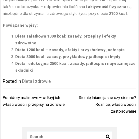
także o odpoczynku – odpowiednia ilość snu i
aktywność fizyczna
są
niezbędne dla utrzymania zdrowego stylu życia przy diecie
2100 kcal
.
Powiązane wpisy:
Dieta sałatkowa 1000 kcal: zasady, przepisy i efekty
zdrowotne
Dieta 1200 kcal – zasady, efekty i przykładowy jadłospis
Dieta 3000 kcal: zasady, przykładowy jadłospis i błędy
Dieta redukcyjna 2500 kcal: zasady, jadłospis i najważniejsze
składniki
Posted in
Dieta i zdrowie
Nawigacja
Pomidory malinowe – odkryj ich
Siemię lniane jasne czy ciemne?
wpisu
właściwości i przepisy na zdrowie
Różnice, właściwości i
zastosowanie