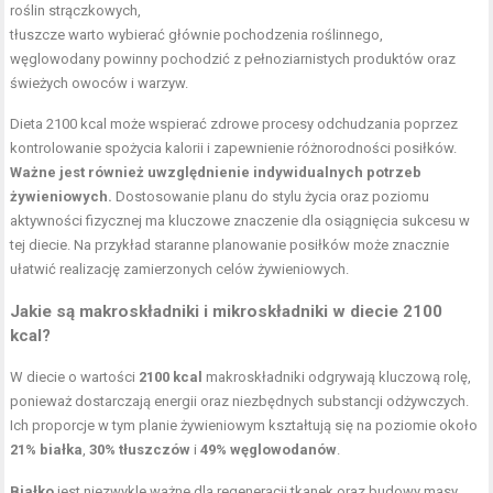
roślin strączkowych,
tłuszcze warto wybierać głównie pochodzenia roślinnego,
węglowodany powinny pochodzić z pełnoziarnistych produktów oraz
świeżych owoców i warzyw.
Dieta 2100 kcal może wspierać zdrowe procesy odchudzania poprzez
kontrolowanie spożycia kalorii i zapewnienie różnorodności posiłków.
Ważne jest również uwzględnienie indywidualnych potrzeb
żywieniowych.
Dostosowanie planu do stylu życia oraz poziomu
aktywności fizycznej ma kluczowe znaczenie dla osiągnięcia sukcesu w
tej diecie. Na przykład staranne
planowanie posiłków
może znacznie
ułatwić realizację zamierzonych celów żywieniowych.
Jakie są makroskładniki i mikroskładniki w diecie 2100
kcal?
W diecie o wartości
2100 kcal
makroskładniki odgrywają kluczową rolę,
ponieważ dostarczają energii oraz niezbędnych substancji odżywczych.
Ich proporcje w tym planie żywieniowym kształtują się na poziomie około
21% białka
,
30% tłuszczów
i
49% węglowodanów
.
Białko
jest niezwykle ważne dla regeneracji tkanek oraz budowy masy