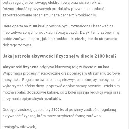
potas reguluje równowagę elektrolitową oraz ciśnienie krwi.
Różnorodność spożywanych produktów pozwala zaspokoić
zapotrzebowanie organizmu na te cenne mikroskładniki.
Dieta oparta na
2100 kcal
powinna być urozmaicona i bazować na
nieprzetworzonych produktach spożywczych. Dzięki temu zapewnimy
sobie zarówno makro-, jak i mikroskładniki niezbędne do utrzymania
dobrego zdrowia.
Jaka jest rola aktywności fizycznej w diecie 2100 kcal?
Aktywność fizyczna
odgrywa kluczową rolę w diecie
2100 kcal
.
Wspomaga procesy metaboliczne oraz pomaga w utrzymaniu zdrowej
masy ciała. Regularne ćwiczenia są niezwykle istotne, by maksymalnie
wykorzystać efekty diety i poprawić ogólne samopoczucie. Dzięki nim
można spalać dodatkowe kalorie, co z kolei sprzyja redukcji wagi oraz
utrzymaniu optymalnych rezultatów.
Osoby przestrzegające diety
2100 kcal
powinny zadbać o regularną
aktywność fizyczną, która może przybierać formę zarówno:
treningów siłowych,