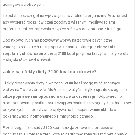
treningów aerobowych.
Te ostatnie szczególnie wpływają na wydolność organizmu. Ważne jest,
aby wybierać rodzaj ćwiczeń zgodny z własnymi możliwościami i
preferencjami, co zapewnia bezpieczeństwo oraz radość z treningu.
Dodatkowo, ruch ma pozytywny wpływ na zdrowie psychiczne –
znacząco redukuje stres i poprawia nastrój. Dlatego
połączenie
regularnych ćwiczeń z dietą 2100 kcal
przynosi korzyści nie tylko dla
ciała, ale również dla umysłu.
Jakie są efekty diety 2100 kcal na zdrowie?
Efekty stosowania diety o wartości
2100 kcal
mogą mieć znaczący
wpływ na Twoje zdrowie. Możesz zauważyć nie tylko
spadek wagi
, ale
także
poprawę samopoczucia
oraz
wzrost energii
. Odpowiednio
skomponowane posiłki dostarczają wszystkich niezbędnych składników
odżywczych, co pozytywnie wpływa na funkcjonowanie układów
pokarmowego, hormonalnego i immunologicznego.
Przestrzeganie zasady
2100 kcal
sprzyja zdrowemu procesowi
odchudzania. Pomaga zredukować nagromadzony tłuszcz bez obaw o