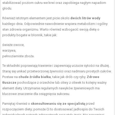
stabilizować poziom cukru we krwi oraz zapobiega nagłym napadom
głodu.
Również istotnym elementem jest picie około
dwóch litrów wody
każdego dnia. Odpowiednie nawodnienie wspiera metabolizm i ogólny
stan zdrowia organizmu. Warto również wzbogacić swoją dietę o
produkty bogate w błonnik, takie jak:
świeże owoce,
warzywa,
pełnoziarniste zboża.
Te składniki poprawiają trawienie i zapewniają uczucie sytości na dłużej.
Staraj się unikać przetworzonej żywności oraz nadmiaru prostych cukrów.
Postaw na
chude źródła białka
, takie jak drób czy ryby.
Zdrowe
tłuszcze
pochodzące z orzechów lub oliwy z oliwek to kolejny ważny
element diety. Utrzymanie regularnych nawyków żywieniowych ma
kluczowe znaczenie dla osiągnięcia sukcesu.
Pamiętaj również o
skonsultowaniu się ze specjalistą
przed
rozpoczęciem diety; pomoże Ci to dostosować jadłospis do Twoich
indywidualnych potrzeb zdrowotnych oraz stylu życia. Nie zapominaj