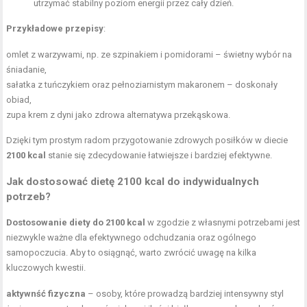
utrzymać stabilny poziom energii przez cały dzień.
Przykładowe przepisy
:
omlet z warzywami, np. ze szpinakiem i pomidorami – świetny wybór na
śniadanie,
sałatka z tuńczykiem oraz pełnoziarnistym makaronem – doskonały
obiad,
zupa krem z
dyni
jako zdrowa alternatywa przekąskowa.
Dzięki tym prostym radom przygotowanie zdrowych posiłków w diecie
2100 kcal
stanie się zdecydowanie łatwiejsze i bardziej efektywne.
Jak dostosować
dietę 2100 kcal
do indywidualnych
potrzeb?
Dostosowanie diety
do 2100 kcal
w zgodzie z własnymi potrzebami jest
niezwykle ważne dla efektywnego odchudzania oraz ogólnego
samopoczucia. Aby to osiągnąć, warto zwrócić uwagę na kilka
kluczowych kwestii.
aktywnść fizyczna
– osoby, które prowadzą bardziej intensywny styl