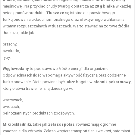
mięśniowej. Na przykład chudy twaróg dostarcza aż
20 g białka
w każdej
setce gramów produktu.
Tłuszcze
są istotne dla prawidłowego
funkcjonowania układu hormonalnego oraz efektywnego wchłaniania
witamin rozpuszczalnych w tłuszczach. Warto stawiać na zdrowe
źródła
tłuszczu
, takie jak:
orzechy,
awokado,
ryby.
Węglowodany
to podstawowe źródło energii dla organizmu.
Odpowiednia ich ilość wspomaga aktywność fizyczną oraz codzienne
funkcjonowanie. Dieta powinna być także bogata w
błonnik pokarmowy
,
który ułatwia trawienie; znajdziesz go w:
warzywach,
owocach,
pełnoziarnistych produktach zbożowych.
Mikroskładniki
, takie jak
żelazo
i
potas
, również mają ogromne
znaczenie dla zdrowia. Żelazo wspiera transport tlenu we krwi, natomiast