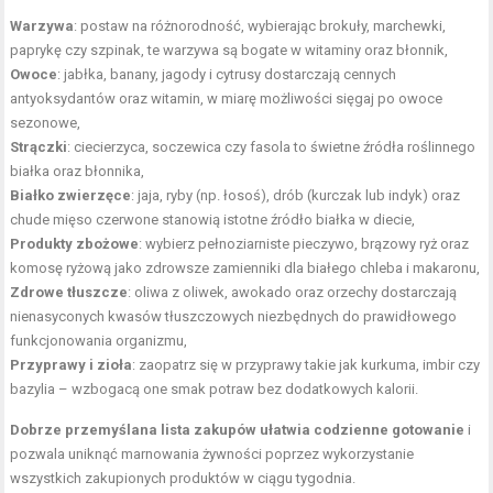
Warzywa
: postaw na różnorodność, wybierając brokuły, marchewki,
paprykę czy szpinak, te warzywa są bogate w witaminy oraz błonnik,
Owoce
: jabłka, banany, jagody i cytrusy dostarczają cennych
antyoksydantów oraz witamin, w miarę możliwości sięgaj po owoce
sezonowe,
Strączki
: ciecierzyca, soczewica czy fasola to świetne źródła roślinnego
białka oraz błonnika,
Białko zwierzęce
: jaja, ryby (np. łosoś), drób (kurczak lub indyk) oraz
chude mięso
czerwone stanowią istotne źródło
białka w diecie
,
Produkty zbożowe
: wybierz pełnoziarniste pieczywo, brązowy ryż oraz
komosę ryżową jako zdrowsze zamienniki dla białego chleba i makaronu,
Zdrowe tłuszcze
: oliwa z oliwek, awokado oraz orzechy dostarczają
nienasyconych kwasów tłuszczowych niezbędnych do prawidłowego
funkcjonowania organizmu,
Przyprawy i zioła
: zaopatrz się w przyprawy takie jak kurkuma, imbir czy
bazylia – wzbogacą one smak potraw bez dodatkowych kalorii.
Dobrze przemyślana lista zakupów ułatwia codzienne gotowanie
i
pozwala uniknąć marnowania żywności poprzez wykorzystanie
wszystkich zakupionych produktów w ciągu tygodnia.