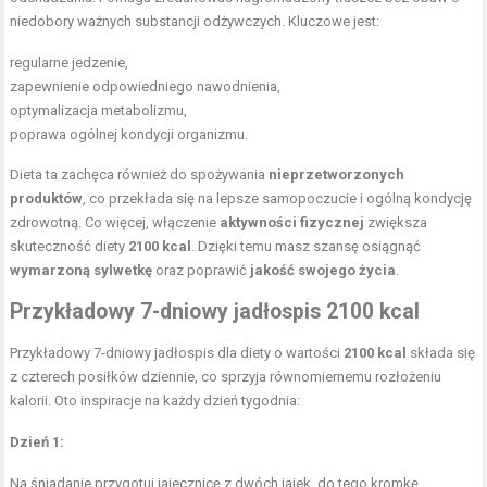
niedobory ważnych substancji odżywczych. Kluczowe jest:
regularne jedzenie,
zapewnienie odpowiedniego nawodnienia,
optymalizacja metabolizmu,
poprawa ogólnej kondycji organizmu.
Dieta ta zachęca również do spożywania
nieprzetworzonych
produktów
, co przekłada się na lepsze samopoczucie i ogólną kondycję
zdrowotną. Co więcej, włączenie
aktywności fizycznej
zwiększa
skuteczność diety
2100 kcal
. Dzięki temu masz szansę osiągnąć
wymarzoną sylwetkę
oraz poprawić
jakość swojego życia
.
Przykładowy 7-dniowy jadłospis 2100 kcal
Przykładowy 7-dniowy
jadłospis dla diety
o wartości
2100 kcal
składa się
z czterech posiłków dziennie, co sprzyja równomiernemu rozłożeniu
kalorii. Oto inspiracje na każdy dzień tygodnia:
Dzień 1:
Na śniadanie przygotuj jajecznicę z dwóch jajek, do tego kromkę