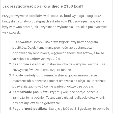
Jak przygotować posiłki w diecie 2100 kcal?
Przygotowywanie posiłków w diecie
2100 kcal
wymaga uwagi oraz
korzystania z łatwo dostępnych składników. Kluczowe jest, aby dania
były zarówno proste, jak i szybkie do wykonania. Oto kilka praktycznych
wskazówek:
Planowanie
: Spróbuj stworzyć tygodniowy harmonogram
posiłków. Dzięki temu masz pewność, że dostarczasz
odpowiednią ilość białka, węglowodanów i tłuszczów, a także
unikniesz niezdrowych wyborów.
Sezonowe składniki
: Postaw na lokalne warzywa i owoce – są
zazwyczaj świeższe oraz często tańsze.
Proste metody gotowania
: Wybieraj
gotowanie na parze
,
duszenie lub pieczenie zamiast smażenia na oleju. Takie techniki
pozwalają zachować cenne wartości odżywcze potraw.
Zamrażanie posiłków
: Przygotuj większe porcje jedzenia i
zamrażaj je na później. To znacznie ułatwi realizację diety w dni,
gdy brakuje czasu na gotowanie.
Regularność posiłków
: Staraj się jeść co 3-4 godziny; to pomoże