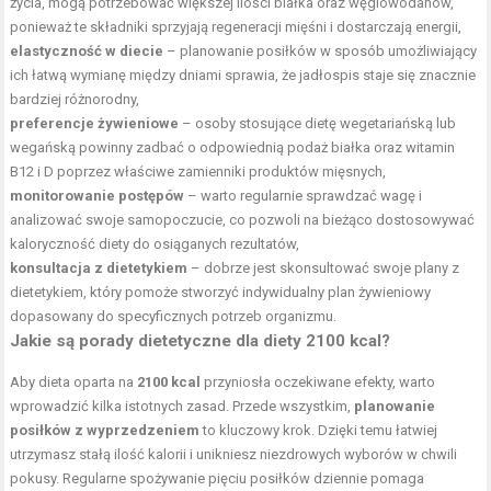
życia, mogą potrzebować większej ilości białka oraz węglowodanów,
ponieważ te składniki sprzyjają regeneracji mięśni i dostarczają energii,
elastyczność w diecie
– planowanie posiłków w sposób umożliwiający
ich łatwą wymianę między dniami sprawia, że jadłospis staje się znacznie
bardziej różnorodny,
preferencje żywieniowe
– osoby stosujące dietę wegetariańską lub
wegańską powinny zadbać o odpowiednią podaż białka oraz witamin
B12 i D poprzez właściwe zamienniki produktów mięsnych,
monitorowanie postępów
– warto regularnie sprawdzać wagę i
analizować swoje samopoczucie, co pozwoli na bieżąco dostosowywać
kaloryczność diety do osiąganych rezultatów,
konsultacja z dietetykiem
– dobrze jest skonsultować swoje plany z
dietetykiem, który pomoże stworzyć indywidualny plan żywieniowy
dopasowany do specyficznych potrzeb organizmu.
Jakie są porady dietetyczne dla diety 2100 kcal?
Aby dieta oparta na
2100 kcal
przyniosła oczekiwane efekty, warto
wprowadzić kilka istotnych zasad. Przede wszystkim,
planowanie
posiłków z wyprzedzeniem
to kluczowy krok. Dzięki temu łatwiej
utrzymasz stałą ilość kalorii i unikniesz niezdrowych wyborów w chwili
pokusy. Regularne spożywanie pięciu posiłków dziennie pomaga