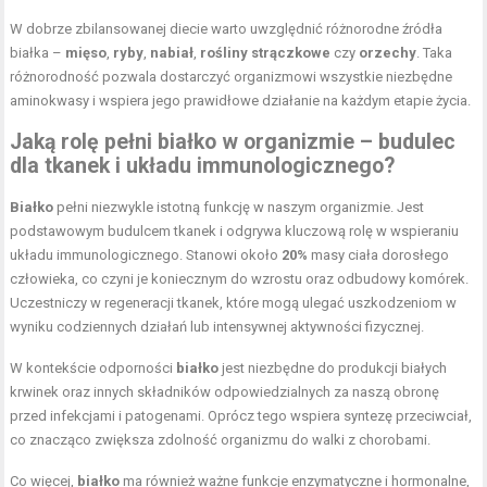
W dobrze zbilansowanej diecie warto uwzględnić różnorodne źródła
białka –
mięso
,
ryby
,
nabiał
,
rośliny strączkowe
czy
orzechy
. Taka
różnorodność pozwala dostarczyć organizmowi wszystkie niezbędne
aminokwasy i wspiera jego prawidłowe działanie na każdym etapie życia.
Jaką rolę pełni białko w organizmie – budulec
dla tkanek i układu immunologicznego?
Białko
pełni niezwykle istotną funkcję w naszym organizmie. Jest
podstawowym budulcem tkanek i odgrywa kluczową rolę w wspieraniu
układu immunologicznego. Stanowi około
20%
masy ciała dorosłego
człowieka, co czyni je koniecznym do wzrostu oraz odbudowy komórek.
Uczestniczy w regeneracji tkanek, które mogą ulegać uszkodzeniom w
wyniku codziennych działań lub intensywnej aktywności fizycznej.
W kontekście odporności
białko
jest niezbędne do produkcji białych
krwinek oraz innych składników odpowiedzialnych za naszą obronę
przed infekcjami i patogenami. Oprócz tego wspiera syntezę przeciwciał,
co znacząco zwiększa zdolność organizmu do walki z chorobami.
Co więcej,
białko
ma również ważne funkcje enzymatyczne i hormonalne,