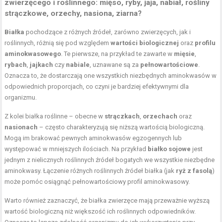
zwierzęcego i roślinnego: mięso, ryby, jaja, nabiał, rośliny
strączkowe, orzechy, nasiona, ziarna?
Białka
pochodzące z różnych źródeł, zarówno zwierzęcych, jak i
roślinnych, różnią się pod względem
wartości biologicznej
oraz
profilu
aminokwasowego
. Te pierwsze, na przykład te zawarte w
mięsie
,
rybach
,
jajkach
czy
nabiale
, uznawane są za
pełnowartościowe
.
Oznacza to, że dostarczają one wszystkich niezbędnych aminokwasów w
odpowiednich proporcjach, co czyni je bardziej efektywnymi dla
organizmu.
Z kolei białka roślinne – obecne w
strączkach
,
orzechach
oraz
nasionach
– często charakteryzują się niższą wartością biologiczną.
Mogą im brakować pewnych aminokwasów egzogennych lub
występować w mniejszych ilościach. Na przykład
białko sojowe
jest
jednym z nielicznych roślinnych źródeł bogatych we wszystkie niezbędne
aminokwasy. Łączenie różnych roślinnych źródeł białka (jak
ryż z fasolą
)
może pomóc osiągnąć pełnowartościowy profil aminokwasowy.
Warto również zaznaczyć, że białka zwierzęce mają przeważnie wyższą
wartość biologiczną niż większość ich roślinnych odpowiedników.