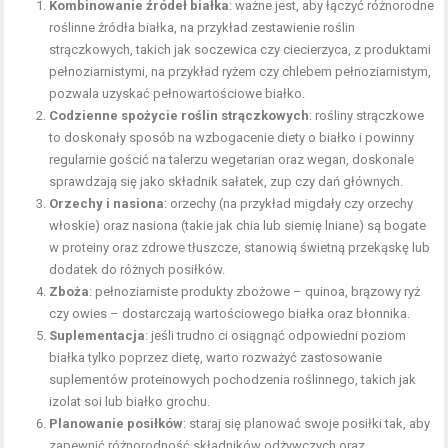
Kombinowanie źródeł białka
: ważne jest, aby łączyć różnorodne
roślinne źródła białka, na przykład zestawienie roślin
strączkowych, takich jak soczewica czy ciecierzyca, z produktami
pełnoziarnistymi, na przykład ryżem czy chlebem pełnoziarnistym,
pozwala uzyskać pełnowartościowe białko.
Codzienne spożycie roślin strączkowych
: rośliny strączkowe
to doskonały sposób na wzbogacenie diety o białko i powinny
regularnie gościć na talerzu wegetarian oraz wegan, doskonale
sprawdzają się jako składnik sałatek, zup czy dań głównych.
Orzechy i nasiona
: orzechy (na przykład migdały czy orzechy
włoskie) oraz nasiona (takie jak chia lub siemię lniane) są bogate
w proteiny oraz zdrowe tłuszcze, stanowią świetną przekąskę lub
dodatek do różnych posiłków.
Zboża
: pełnoziarniste produkty zbożowe – quinoa, brązowy ryż
czy owies – dostarczają wartościowego białka oraz błonnika.
Suplementacja
: jeśli trudno ci osiągnąć odpowiedni poziom
białka tylko poprzez dietę, warto rozważyć zastosowanie
suplementów proteinowych pochodzenia roślinnego, takich jak
izolat soi lub białko grochu.
Planowanie posiłków
: staraj się planować swoje posiłki tak, aby
zapewnić różnorodność składników odżywczych oraz