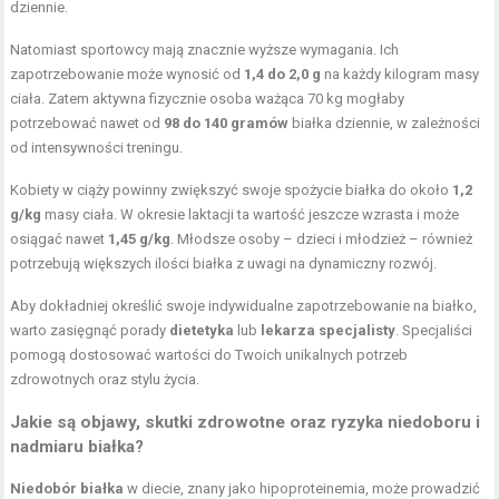
dziennie.
Natomiast sportowcy mają znacznie wyższe wymagania. Ich
zapotrzebowanie może wynosić od
1,4 do 2,0 g
na każdy kilogram masy
ciała. Zatem aktywna fizycznie osoba ważąca 70 kg mogłaby
potrzebować nawet od
98 do 140 gramów
białka dziennie, w zależności
od intensywności treningu.
Kobiety w ciąży powinny zwiększyć swoje spożycie białka do około
1,2
g/kg
masy ciała. W okresie laktacji ta wartość jeszcze wzrasta i może
osiągać nawet
1,45 g/kg
. Młodsze osoby – dzieci i młodzież – również
potrzebują większych ilości białka z uwagi na dynamiczny rozwój.
Aby dokładniej określić swoje indywidualne zapotrzebowanie na białko,
warto zasięgnąć porady
dietetyka
lub
lekarza specjalisty
. Specjaliści
pomogą dostosować wartości do Twoich unikalnych potrzeb
zdrowotnych oraz stylu życia.
Jakie są objawy, skutki zdrowotne oraz ryzyka niedoboru i
nadmiaru białka?
Niedobór białka
w diecie, znany jako hipoproteinemia, może prowadzić