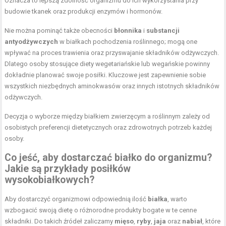
Oznacza to lepszą zdolność organizmu do ich wykorzystania przy
budowie tkanek oraz produkcji enzymów i hormonów.
Nie można pominąć także obecności
błonnika
i
substancji
antyodżywczych
w białkach pochodzenia roślinnego; mogą one
wpływać na proces trawienia oraz przyswajanie składników odżywczych.
Dlatego osoby stosujące diety wegetariańskie lub wegańskie powinny
dokładnie planować swoje posiłki. Kluczowe jest zapewnienie sobie
wszystkich niezbędnych aminokwasów oraz innych istotnych składników
odżywczych.
Decyzja o wyborze między białkiem zwierzęcym a roślinnym zależy od
osobistych preferencji dietetycznych oraz zdrowotnych potrzeb każdej
osoby.
Co jeść, aby dostarczać białko do organizmu?
Jakie są przykłady posiłków
wysokobiałkowych?
Aby dostarczyć organizmowi odpowiednią ilość
białka
, warto
wzbogacić swoją dietę o różnorodne produkty bogate w te cenne
składniki. Do takich źródeł zaliczamy
mięso
,
ryby
,
jaja
oraz
nabiał
, które