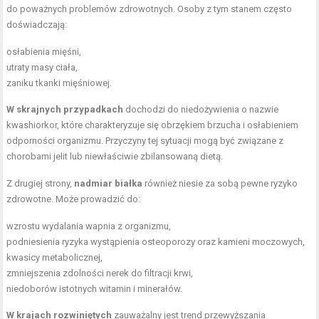
do poważnych problemów zdrowotnych. Osoby z tym stanem często
doświadczają:
osłabienia mięśni,
utraty masy ciała
,
zaniku tkanki mięśniowej.
W skrajnych przypadkach
dochodzi do niedożywienia o nazwie
kwashiorkor, które charakteryzuje się obrzękiem brzucha i osłabieniem
odporności organizmu. Przyczyny tej sytuacji mogą być związane z
chorobami jelit lub niewłaściwie zbilansowaną dietą.
Z drugiej strony,
nadmiar białka
również niesie za sobą pewne ryzyko
zdrowotne. Może prowadzić do:
wzrostu wydalania wapnia z organizmu,
podniesienia ryzyka wystąpienia osteoporozy oraz kamieni moczowych,
kwasicy metabolicznej,
zmniejszenia zdolności nerek do filtracji krwi,
niedoborów istotnych witamin i minerałów.
W krajach rozwiniętych
zauważalny jest trend przewyższania