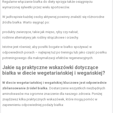
Regularne włączanie białka do diety sprzyja także osiągnięciu
wymarzonej sylwetki przez wielu sportowców.
W jadłospisie każdej osoby aktywnej powinny znaleźć się różnorodne
źródła białka. Warto sięgnąć po:
produkty zwierzęce, takie jak mięso, ryby czy nabiał,
roślinne alternatywy jak rośliny strączkowe i orzechy.
Istotne jest również, aby posiłki bogate w białko spożywać w
odpowiednich porach – najlepiej tuż
po treningu
lub jako część posiłku
potreningowego dla maksymalizacji efektów regeneracyjnych.
Jakie są praktyczne wskazówki dotyczące
białka w diecie wegetariańskiej i wegańskiej?
W diecie wegetariańskiej i wegańskiej kluczowe jest odpowiednie
zbilansowanie źródeł białka.
Dostarczenie wszystkich niezbędnych
aminokwasów ma ogromne znaczenie dla naszego zdrowia. Poniżej
znajdziesz kilka praktycznych wskazówek, które mogą pomóc w
zapewnieniu odpowiedniej podaży białka: