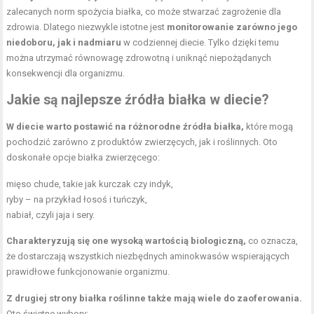
zalecanych norm spożycia białka, co może stwarzać zagrożenie dla
zdrowia. Dlatego niezwykle istotne jest
monitorowanie zarówno jego
niedoboru, jak i nadmiaru
w codziennej diecie. Tylko dzięki temu
można utrzymać równowagę zdrowotną i uniknąć niepożądanych
konsekwencji dla organizmu.
Jakie są najlepsze źródła białka w diecie?
W diecie warto postawić na różnorodne źródła białka,
które mogą
pochodzić zarówno z produktów zwierzęcych, jak i roślinnych. Oto
doskonałe opcje białka zwierzęcego:
mięso chude
, takie jak kurczak czy indyk,
ryby – na przykład łosoś i tuńczyk,
nabiał, czyli jaja i sery.
Charakteryzują się one wysoką wartością biologiczną,
co oznacza,
że dostarczają wszystkich niezbędnych aminokwasów wspierających
prawidłowe funkcjonowanie organizmu.
Z drugiej strony białka roślinne także mają wiele do zaoferowania.
Oto świetne wybory: