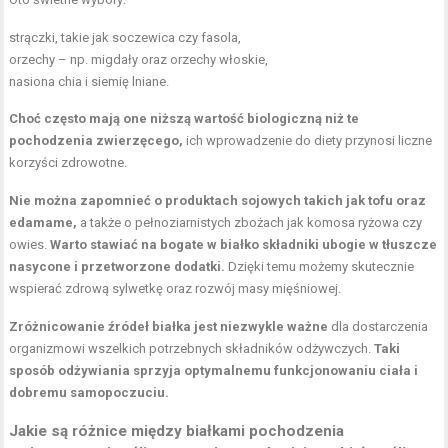
strączki, takie jak soczewica czy fasola,
orzechy – np. migdały oraz
orzechy włoskie
,
nasiona chia i
siemię lniane
.
Choć często mają one niższą wartość biologiczną niż te
pochodzenia zwierzęcego,
ich wprowadzenie do diety przynosi liczne
korzyści zdrowotne.
Nie można zapomnieć o produktach sojowych takich jak tofu oraz
edamame,
a także o pełnoziarnistych zbożach jak komosa ryżowa czy
owies.
Warto stawiać na bogate w białko składniki ubogie w tłuszcze
nasycone i przetworzone dodatki.
Dzięki temu możemy skutecznie
wspierać zdrową sylwetkę oraz rozwój masy mięśniowej.
Zróżnicowanie źródeł białka jest niezwykle ważne
dla dostarczenia
organizmowi wszelkich potrzebnych składników odżywczych.
Taki
sposób odżywiania sprzyja optymalnemu funkcjonowaniu ciała i
dobremu samopoczuciu.
Jakie są różnice między białkami pochodzenia