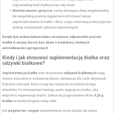
odpowiednią ilość białka przez cały dzień.
Monitorowanie spożycia
: osoby stosujące dietę wegetariańską
lub wegańską powinny regularnie kontrolować swoje
zapotrzebowanie na białko i dbać o jego właściwą podaż poprzez
analizę codziennych wyborów żywieniowych.
Dzięki tym wskazówkom łatwo utrzymasz odpowiedni poziom
białka w swojej diecie bez obaw o niedobory istotnych
aminokwasów egzogennych.
Kiedy i jak stosować suplementację białka oraz
odżywki białkowe?
Suplementacja białka
oraz stosowanie
odżywek białkowych
mają
istotne znaczenie w codziennej diecie, zwłaszcza dla osób aktywnych
fizycznie oraz tych, które mogą być narażone na niedobory tego
składnika. Po intensywnym treningu warto sięgnąć po białko, aby
wspomóc regenerację mięśni. Zaleca się przyjmowanie około
0,25 g
białka
na każdy kilogram masy ciała.
Dla
wegetarian
i
wegan
suplementacja może okazać się wręcz