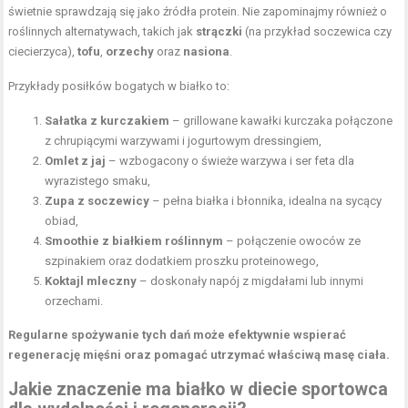
świetnie sprawdzają się jako źródła protein. Nie zapominajmy również o
roślinnych alternatywach, takich jak
strączki
(na przykład soczewica czy
ciecierzyca),
tofu
,
orzechy
oraz
nasiona
.
Przykłady posiłków bogatych w białko to:
Sałatka z kurczakiem
– grillowane kawałki kurczaka połączone
z chrupiącymi warzywami i jogurtowym dressingiem,
Omlet z jaj
– wzbogacony o świeże warzywa i ser feta dla
wyrazistego smaku,
Zupa z soczewicy
– pełna białka i błonnika, idealna na sycący
obiad,
Smoothie z białkiem roślinnym
– połączenie owoców ze
szpinakiem oraz dodatkiem proszku proteinowego,
Koktajl mleczny
– doskonały napój z migdałami lub innymi
orzechami.
Regularne spożywanie tych dań może efektywnie wspierać
regenerację mięśni oraz pomagać utrzymać właściwą masę ciała.
Jakie znaczenie ma białko w diecie sportowca