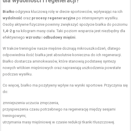
dla wydolności i regeneracji?
Białko
odgrywa kluczową rolę w diecie sportowców, wpływając na ich
wydolność
oraz
procesy regeneracyjne
po intensywnym wysiłku.
Osoby aktywne fizycznie powinny zwiększyć spożycie białka do poziomu
1,4-2 g
na kilogram masy ciała. Taki poziom wsparcia jest niezbędny dla
efektywnego
wzrostu
i
odbudowy mięśni
.
W trakcie treningów nasze mięśnie doznają mikrouszkodzeń, dlatego
odpowiednia ilość białka jest absolutnie konieczna do ich regeneracji.
Białko dostarcza aminokwasów, które stanowią podstawę syntezy
nowych włókien mięśniowych oraz naprawiają uszkodzenia powstałe
podczas wysiłku.
Co więcej, białko ma pozytywny wpływ na wyniki sportowe. Przyczynia się
do:
zmniejszenia uczucia zmęczenia,
przyspieszenia czasu potrzebnego na regenerację między sesjami
treningowymi,
utrzymania masy mięśniowej w czasie redukcji tkanki tłuszczowej.