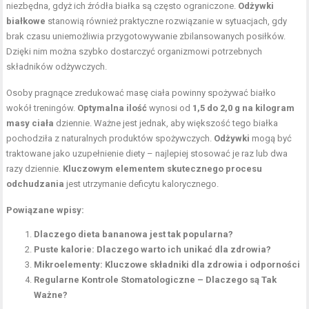
niezbędna, gdyż ich źródła białka są często ograniczone.
Odżywki
białkowe
stanowią również praktyczne rozwiązanie w sytuacjach, gdy
brak czasu uniemożliwia przygotowywanie zbilansowanych posiłków.
Dzięki nim można szybko dostarczyć organizmowi potrzebnych
składników odżywczych.
Osoby pragnące zredukować masę ciała powinny spożywać białko
wokół treningów.
Optymalna ilość
wynosi od
1,5 do 2,0 g na kilogram
masy ciała
dziennie. Ważne jest jednak, aby większość tego białka
pochodziła z naturalnych produktów spożywczych.
Odżywki
mogą być
traktowane jako uzupełnienie diety – najlepiej stosować je raz lub dwa
razy dziennie.
Kluczowym elementem skutecznego procesu
odchudzania
jest utrzymanie deficytu kalorycznego.
Powiązane wpisy:
Dlaczego dieta bananowa jest tak popularna?
Puste kalorie: Dlaczego warto ich unikać dla zdrowia?
Mikroelementy: Kluczowe składniki dla zdrowia i odporności
Regularne Kontrole Stomatologiczne – Dlaczego są Tak
Ważne?