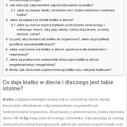
Jak obliczyć odpowiednie zapotrzebowanie na białko?
Jakie są objawy, skutki zdrowotne oraz ryzyka niedoboru i nadmiaru
białka?
Jakie są najlepsze źródła białka w diecie?
Jakie są różnice między białkami pochodzenia zwierzęcego i
roślinnego: mięso, ryby, jaja, nabiał, rośliny strączkowe, orzechy,
nasiona, ziarna?
Co jeść, aby dostarczać białko do organizmu? Jakie są przykłady
posiłków wysokobiałkowych?
Jakie znaczenie ma białko w diecie sportowca dla wydolności i
regeneracji?
Jakie są praktyczne wskazówki dotyczące białka w diecie
wegetariańskiej i wegańskiej?
Kiedy i jak stosować suplementację białka oraz odżywki białkowe?
Co daje białko w diecie i dlaczego jest takie
istotne?
Białko
odgrywa niezwykle ważną rolę w codziennej diecie, będąc
kluczowym składnikiem odpowiedzialnym za prawidłowe
funkcjonowanie organizmu. Zbudowane z aminokwasów, białka stanowią
około
10-14 kg
masy ciała dorosłego człowieka. Odpowiadają za szereg
istotnych procesów biologicznych, takich jak synteza nowych białek oraz