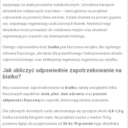
wpływając na wiele procesów metabolicznych. Umożliwia transport
składników odżywczych oraz tlenu – hemoglobina na przykład
odpowiada za przewóz tlenu we krwi. Działa również na proces gojenia
ran, wspierając regenerację uszkodzonych tkanek. Niedobór tego
składnika może prowadzić do osłabienia mięśni oraz utrudniać
regenerację po urazach czy intensywnym treningu.
Dlatego odpowiednia ilość
białka
jest kluczowa nie tylko dla ogólnego
zdrowia fizycznego, ale także dla prawidłowego funkcjonowania układu
odpornościowego oraz efektywnej regeneracji organizmu po wysiłku.
Jak obliczyć odpowiednie zapotrzebowanie na
białko?
Aby oszacować zapotrzebowanie na
białko
, należy uwzględnić kilka
kluczowych aspektów.
wiek
,
płeć
,
stan zdrowia
oraz
poziom
aktywności fizycznej
to czynniki, które mają istotne znaczenie.
Dla zdrowych dorosłych osób rekomenduje się spożycie około
0,8-1,0 g
białka na każdy kilogram ciała. Na przykład osoba o wadze 70 kg
powinna dążyć do przyjmowania od
56 do 70 gramów
tego składnika