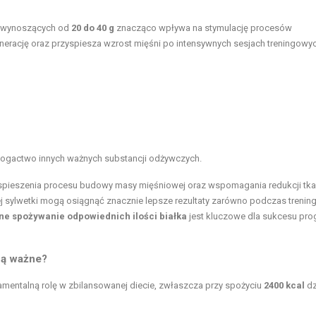
 wynoszących od
20 do 40 g
znacząco wpływa na stymulację procesów
erację oraz przyspiesza wzrost mięśni po intensywnych sesjach treningowyc
 bogactwo innych ważnych substancji odżywczych.
spieszenia procesu budowy masy mięśniowej oraz wspomagania redukcji tka
j sylwetki mogą osiągnąć znacznie lepsze rezultaty zarówno podczas treni
ne spożywanie odpowiednich ilości białka
jest kluczowe dla sukcesu pr
ą ważne?
mentalną rolę w zbilansowanej diecie, zwłaszcza przy spożyciu
2400 kcal
dz