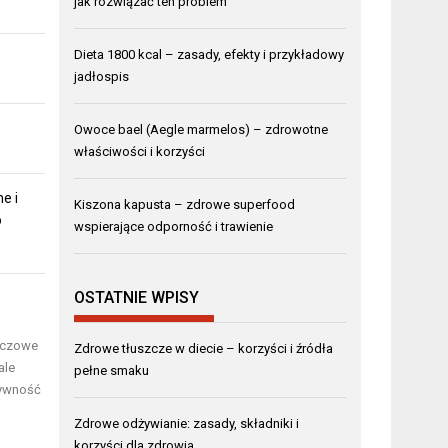
jak rozwiązać ten problem
Dieta 1800 kcal – zasady, efekty i przykładowy
jadłospis
Owoce bael (Aegle marmelos) – zdrowotne
właściwości i korzyści
e i
Kiszona kapusta – zdrowe superfood
o
wspierające odporność i trawienie
OSTATNIE WPISY
luczowe
Zdrowe tłuszcze w diecie – korzyści i źródła
ale
pełne smaku
tywność
Zdrowe odżywianie: zasady, składniki i
korzyści dla zdrowia