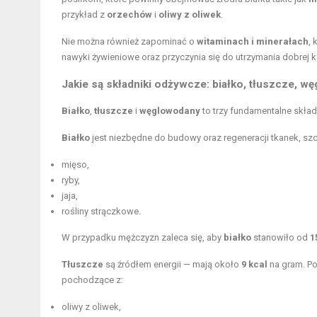
przykład z
orzechów
i
oliwy z oliwek
.
Nie można również zapominać o
witaminach i minerałach
,
nawyki żywieniowe
oraz przyczynia się do utrzymania dobrej ko
Jakie są składniki odżywcze: białko, tłuszcze, 
Białko
,
tłuszcze
i
węglowodany
to trzy fundamentalne skład
Białko
jest niezbędne do budowy oraz regeneracji tkanek, szc
mięso,
ryby,
jaja,
rośliny strączkowe.
W przypadku mężczyzn zaleca się, aby
białko
stanowiło od
1
Tłuszcze
są źródłem energii — mają około
9 kcal
na gram. P
pochodzące z:
oliwy z oliwek,