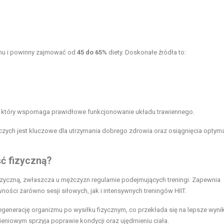
zmu i powinny zajmować od
45 do 65%
diety. Doskonałe źródła to:
, który wspomaga prawidłowe funkcjonowanie układu trawiennego.
zych jest kluczowe dla utrzymania dobrego zdrowia oraz osiągnięcia optyma
ć fizyczną?
zyczną, zwłaszcza u mężczyzn regularnie podejmujących treningi. Zapewnia
wności zarówno sesji siłowych, jak i intensywnych treningów HIIT.
egenerację organizmu po wysiłku fizycznym, co przekłada się na lepsze wynik
eniowym sprzyja poprawie kondycji oraz ujędrnieniu ciała.