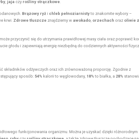
yby
,
jaja
czy
rośliny strączkowe
.
wodanowych.
Brązowy ryż
i
chleb pełnoziarnisty
to znakomite wybory –
we krwi.
Zdrowe tłuszcze
znajdziemy w
awokado
,
orzechach
oraz
oliwie 
l może przyczynić się do utrzymania prawidłowej masy ciała oraz poprawić ko
zucie głodu i zapewniają energię niezbędną do codziennych aktywności fizyc
 składników odżywczych oraz ich zrównoważoną proporcję. Zgodnie z
astępujący sposób:
54%
kalorii to węglowodany,
18%
to białka, a
28%
stanowi
widłowego funkcjonowania organizmu. Można je uzyskać dzięki różnorodnym
ięso
,
ryby
czy
rośliny strączkowe
, a także zdrowe tłuszcze pochodzące na