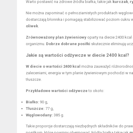
Warto postawić na zdrowe źródła białka, takie jak
kurczak
,
r
Nie można zapominać o pełnoziarnistych produktach węglo
dostarczają błonnika i pomagają stabilizować poziom cukru 
oliwek
.
Zrównoważony plan żywieniowy
oparty na diecie 2400 kca
organizmu.
Dobrze dobrane posiłki
skutecznie eliminują uc
Jakie są
wartości odżywcze w diecie
2400 kcal?
W diecie o wartości 2400 kcal
można zauważyć różnorodność
zaleceniami, energia w tym planie żywieniowym pochodzi w n
tłuszcze.
Przykładowe wartości odżywcze
to około:
Białko:
90 g,
Tłuszcze:
77 g,
Węglowodany:
385 g.
Takie proporcje dostarczają niezbędnych składników do pra
posiłkom, które powinny obejmować źródła białka takie jak
m