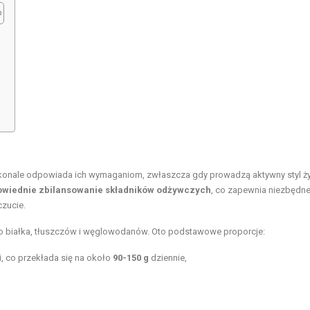
?
onale odpowiada ich wymaganiom, zwłaszcza gdy prowadzą aktywny styl ży
wiednie zbilansowanie składników odżywczych
, co zapewnia niezbędn
czucie.
dło białka, tłuszczów i węglowodanów. Oto podstawowe proporcje:
i, co przekłada się na około
90-150 g
dziennie,