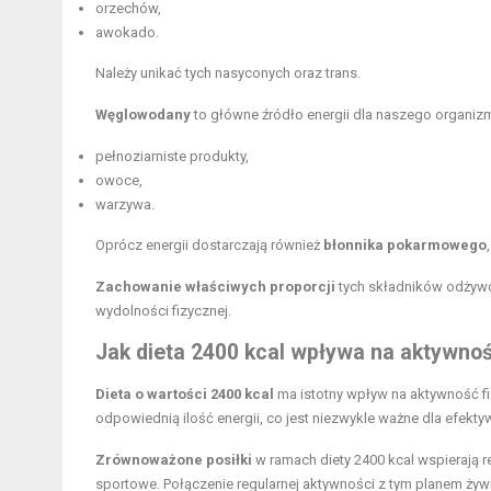
orzechów,
awokado.
Należy unikać tych nasyconych oraz trans.
Węglowodany
to główne źródło energii dla naszego organi
pełnoziarniste produkty,
owoce,
warzywa.
Oprócz energii dostarczają również
błonnika pokarmowego
Zachowanie właściwych proporcji
tych składników odżywc
wydolności fizycznej.
Jak dieta 2400 kcal wpływa na aktywnoś
Dieta o wartości 2400 kcal
ma istotny wpływ na aktywność fi
odpowiednią ilość energii, co jest niezwykle ważne dla efekty
Zrównoważone posiłki
w ramach diety 2400 kcal wspierają r
sportowe. Połączenie regularnej aktywności z tym planem żywi