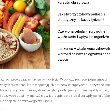
korzyści dla zdrowia
Jak stworzyć zdrowy jadłospis
dietetyczny na każdy tydzień?
Czerwona cebula – zdrowotne
właściwości i wpływ na organizm
Lanzones – właściwości zdrowotn
wartości odżywcze egzotyczneg
owocu
zyznach prowadzących aktywny tryb życia. W obliczu rosnącej popularności
wanych rozwiązań, które wspierają ich potrzeby energetyczne i odżywcze. K
, tłuszczy i węglowodanów, które nie tylko podtrzymują codzienną aktywność, 
i odżywcze powinny znaleźć się w jadłospisie oraz jak dieta wpływa na efek
 podejście do zdrowego stylu życia.