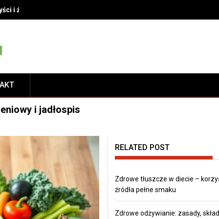
yści i źródła pełne smaku
TAKT
eniowy i jadłospis
RELATED POST
Zdrowe tłuszcze w diecie – korzyś
źródła pełne smaku
Zdrowe odżywianie: zasady, składn