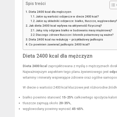
Spis treści
Dieta 2400 kcal dla mężczyzn
Jakie są wartości odżywcze w diecie 2400 kcal?
Jakie są składniki odżywcze: białko, tłuszcze, węglowodany
Jak dieta 2400 kcal wpływa na aktywność fizyczną?
Jaką rolę odgrywa białko w budowaniu masy mięśniowej?
Dlaczego zdrowe tłuszcze i błonnik pokarmowy są ważne?
Dieta 2400 kcal na redukcję – przykładowy jadłospis
Co powinien zawierać jadłospis 2400 kcal?
Dieta 2400 kcal dla mężczyzn
Dieta 2400 kcal
zaprojektowana z myślą o mężczyznach dosk
Najważniejszym aspektem tego planu żywieniowego jest
odpo
witaminy i minerały wspierające zdrowie oraz ogólne samopo
W diecie o wartości 2400 kcal kluczowe jest różnorodne źró
białko powinno stanowić
15-25%
całkowitego spożycia kalori
tłuszcze zajmują około
20-35%
,
węglowodany powinny wynosić
45-65%
.