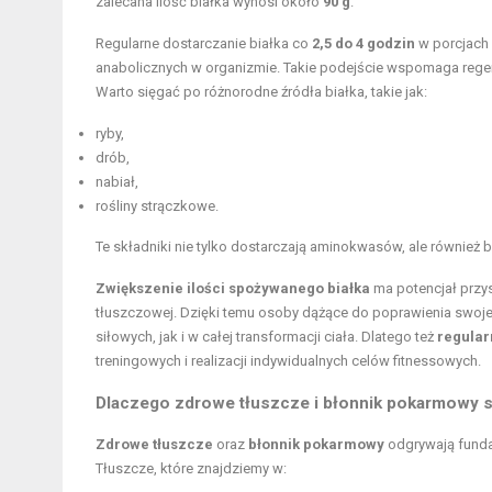
zalecana ilość białka wynosi około
90 g
.
Regularne dostarczanie białka co
2,5 do 4 godzin
w porcjach
anabolicznych w organizmie. Takie podejście wspomaga regen
Warto sięgać po różnorodne źródła białka, takie jak:
ryby,
drób,
nabiał,
rośliny strączkowe.
Te składniki nie tylko dostarczają aminokwasów, ale również
Zwiększenie ilości spożywanego białka
ma potencjał przy
tłuszczowej. Dzięki temu osoby dążące do poprawienia swoje
siłowych, jak i w całej transformacji ciała. Dlatego też
regular
treningowych i realizacji indywidualnych celów fitnessowych.
Dlaczego zdrowe tłuszcze i
błonnik pokarmowy
s
Zdrowe tłuszcze
oraz
błonnik pokarmowy
odgrywają funda
Tłuszcze, które znajdziemy w: