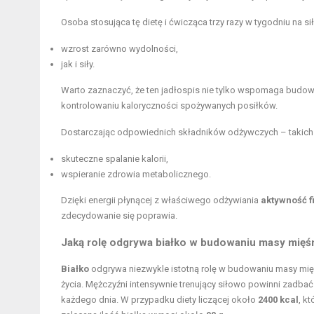
Osoba stosująca tę dietę i ćwicząca trzy razy w tygodniu na 
wzrost zarówno wydolności,
jak i siły.
Warto zaznaczyć, że ten jadłospis nie tylko wspomaga budo
kontrolowaniu kaloryczności spożywanych posiłków.
Dostarczając odpowiednich składników odżywczych – takich
skuteczne spalanie kalorii,
wspieranie zdrowia metabolicznego.
Dzięki energii płynącej z właściwego odżywiania
aktywność f
zdecydowanie się poprawia.
Jaką rolę odgrywa białko w budowaniu masy mięś
Białko
odgrywa niezwykle istotną rolę w budowaniu masy mięś
życia. Mężczyźni intensywnie trenujący siłowo powinni zadba
każdego dnia. W przypadku diety liczącej około
2400 kcal
, k