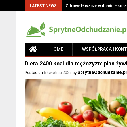
LATEST NEWS
Zdrowe tłuszcze w diecie – korz
HOME
WSPÓŁPRACA I KON
Dieta 2400 kcal dla mężczyzn: plan żywi
SprytneOdchudzanie.pl
Posted on
6 kwietnia 2025
by