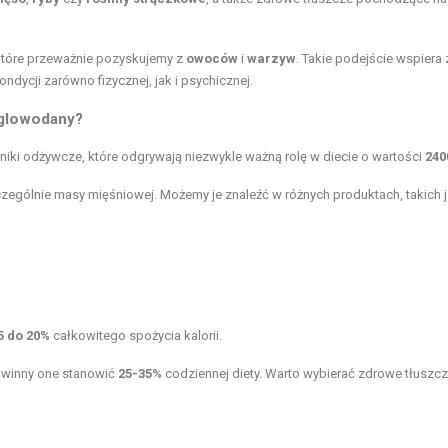
 które przeważnie pozyskujemy z
owoców
i
warzyw
. Takie podejście wspiera
ndycji zarówno fizycznej, jak i psychicznej.
węglowodany?
niki odżywcze, które odgrywają niezwykle ważną rolę w diecie o wartości
240
zególnie masy mięśniowej. Możemy je znaleźć w różnych produktach, takich j
5 do 20%
całkowitego spożycia kalorii.
owinny one stanowić
25-35%
codziennej diety. Warto wybierać zdrowe tłuszc