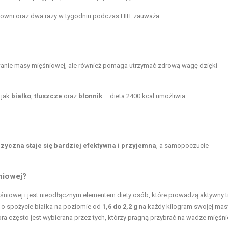
siłowni oraz dwa razy w tygodniu podczas HIIT zauważa:
wanie masy mięśniowej, ale również pomaga utrzymać zdrową wagę dzięki
 jak
białko
,
tłuszcze
oraz
błonnik
– dieta 2400 kcal umożliwia:
izyczna staje się bardziej efektywna i przyjemna
, a samopoczucie
niowej?
niowej i jest nieodłącznym elementem diety osób, które prowadzą aktywny t
ć o spożycie białka na poziomie od
1,6 do 2,2 g
na każdy kilogram swojej masy
tóra często jest wybierana przez tych, którzy pragną przybrać na wadze mięśni