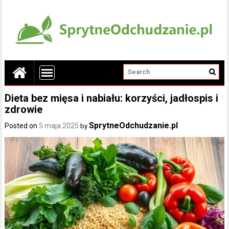
Dieta bez mięsa i nabiału: korzyści, jadłospis i
zdrowie
SprytneOdchudzanie.pl
Posted on
5 maja 2025
by