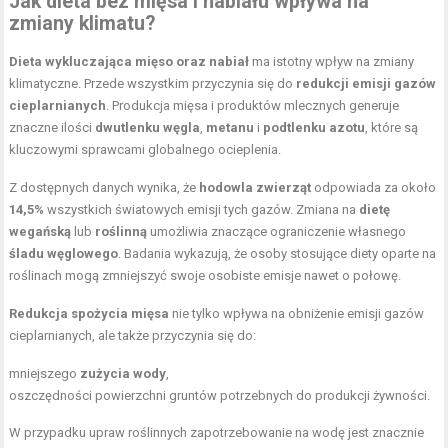
Jak dieta bez mięsa i nabiału wpływa na
zmiany klimatu?
Dieta wykluczająca mięso oraz nabiał
ma istotny wpływ na zmiany
klimatyczne. Przede wszystkim przyczynia się do
redukcji emisji gazów
cieplarnianych
. Produkcja mięsa i produktów mlecznych generuje
znaczne ilości
dwutlenku węgla
,
metanu
i
podtlenku azotu
, które są
kluczowymi sprawcami globalnego ocieplenia.
Z dostępnych danych wynika, że
hodowla zwierząt
odpowiada za około
14,5%
wszystkich światowych emisji tych gazów. Zmiana na
dietę
wegańską
lub
roślinną
umożliwia znaczące ograniczenie własnego
śladu węglowego
. Badania wykazują, że osoby stosujące
diety oparte na
roślinach
mogą zmniejszyć swoje osobiste emisje nawet o połowę.
Redukcja spożycia mięsa
nie tylko wpływa na obniżenie emisji gazów
cieplarnianych, ale także przyczynia się do:
mniejszego
zużycia wody
,
oszczędności powierzchni gruntów potrzebnych do produkcji żywności.
W przypadku upraw roślinnych zapotrzebowanie na wodę jest znacznie