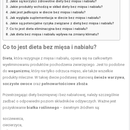
Jakie są korzyści zdrowotne diety bez mięsa i nabiału?
Jakie produkty wchodzą w skład diety bez mięsa i nabiału?
Jaki jest jadłospis w diecie bez mięsa i nabiału?
Jak wygląda suplementacja w diecie bez mięsa i nabiału?
Jakie są potencjalne ryzyka związane z dietą bez mięsa i nabiału?
Co to jest dieta eliminacyjna bez mięsa i nabiału?
Jak dieta bez mięsa i nabiału wpływa na zmiany klimatu?
Co to jest dieta bez mięsa i nabiału?
Dieta
, która rezygnuje z mięsa i nabiału, opiera się na całkowitym
wyeliminowaniu produktów pochodzenia zwierzęcego. Jest to podobne
do
weganizmu
, który nie tylko odrzuca mięso, ale także wszelkie
produkty mleczne. W takiej diecie podstawę stanowią
świeże warzywa
,
soczyste owoce
oraz
pełnowartościowe zboża
.
Przestrzegając diety bezmięsnej i bez nabiałowej, należy szczególnie
zadbać o odpowiedni poziom składników odżywczych. Ważne jest
pozyskiwanie
białka roślinnego
– świetnym źródłem są:
soczeweica,
ciecierzyca,