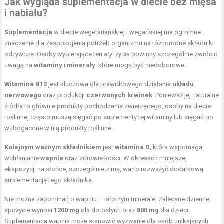
Jak wygląda suplementacja w diecie bez mięsa
i nabiału?
Suplementacja
w diecie wegetariańskiej i wegańskiej ma ogromne
znaczenie dla zaspokojenia potrzeb organizmu na różnorodne składniki
odżywcze. Osoby wybierające ten styl życia powinny szczególnie zwrócić
uwagę na
witaminy
i
minerały
, które mogą być niedoborowe.
Witamina B12
jest kluczowa dla prawidłowego działania
układu
nerwowego
oraz produkcji
czerwonych krwinek
. Ponieważ jej naturalne
źródła to głównie produkty pochodzenia zwierzęcego, osoby na diecie
roślinnej często muszą sięgać po suplementy tej witaminy lub sięgać po
wzbogacone w nią produkty roślinne.
Kolejnym ważnym składnikiem
jest
witamina D
, która wspomaga
wchłanianie
wapnia
oraz zdrowie kości. W okresach mniejszej
ekspozycji na słońce, szczególnie zimą, warto rozważyć dodatkową
suplementację tego składnika.
Nie można zapominać o wapniu – istotnym minerale. Zalecane dzienne
spożycie wynosi
1200 mg
dla dorosłych oraz
800 mg
dla dzieci.
Suplementacja wapnia może stanowić wyzwanie dla osób unikających