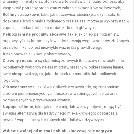
witaminy, minerały oraz błonnik, warto postawić na różnorodność, aby
zaspokoić potrzeby organizmu w zakresie składników odżywczych,
Rośliny strączkowe
, takie jak soczewica, ciecierzyca czy fasola, to
doskonałe źródło białka roślinnego oraz żelaza, można je wykorzystać w
zupach, sałatkach lub jako dodatek do dań głównych,
Pełnoziarniste produkty zbożowe
, takie jak chleb pełnoziarnisty,
brązowy ryż czy komosa ryżowa, dostarczają węglowodanów złożonych
oraz błonnika, co jest niezwykle ważne dla prawidłowego
funkcjonowania układu pokarmowego,
Orzechy i nasiona
są skarbnicą zdrowych tłuszczów oraz białka, do
popularnych wyborów należą migdały, orzechy włoskie i siemię lniane,
świetnie sprawdzają się jako dodatek do smoothie lub roślinnych
jogurtów,
Zdrowe tłuszcze
, jak oliwa z oliwek czy awokado, są znakomitym
źródłem jednonienasyconych tłuszczów wspierających serce oraz
pomagających w przyswajaniu witamin,
Napoje roślinne
, takie jak mleko migdałowe czy sojowe, mogą być
świetną alternatywą dla tradycyjnego mleka krowiego; dostarczają
również wapnia i innych istotnych składników odżywczych.
W diecie wolnej od mięsa i nabiału kluczową rolę odgrywa