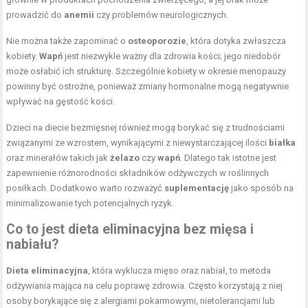
prowadzić do
anemii
czy problemów neurologicznych.
Nie można także zapominać o
osteoporozie
, która dotyka zwłaszcza
kobiety.
Wapń
jest niezwykle ważny dla zdrowia kości; jego niedobór
może osłabić ich strukturę. Szczególnie kobiety w okresie menopauzy
powinny być ostrożne, ponieważ zmiany hormonalne mogą negatywnie
wpływać na gęstość kości.
Dzieci na diecie bezmięsnej również mogą borykać się z trudnościami
związanymi ze wzrostem, wynikającymi z niewystarczającej ilości
białka
oraz minerałów takich jak
żelazo
czy
wapń
. Dlatego tak istotne jest
zapewnienie różnorodności składników odżywczych w roślinnych
posiłkach. Dodatkowo warto rozważyć
suplementację
jako sposób na
minimalizowanie tych potencjalnych ryzyk.
Co to jest
dieta eliminacyjna
bez mięsa i
nabiału?
Dieta eliminacyjna
, która wyklucza mięso oraz nabiał, to metoda
odżywiania mająca na celu poprawę zdrowia. Często korzystają z niej
osoby borykające się z alergiami pokarmowymi, nietolerancjami lub