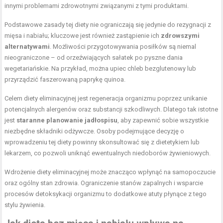
innymi problemami zdrowotnymi związanymi z tymi produktami.
Podstawowe zasady tej diety nie ograniczają się jedynie do rezygnacji z
mięsa i nabiału; kluczowe jest również zastąpienie ich
zdrowszymi
alternatywami
. Możliwości przygotowywania posiłków są niemal
nieograniczone – od orzeźwiających sałatek po pyszne dania
wegetariańskie. Na przykład, można upiec chleb bezglutenowy lub
przyrządzić faszerowaną paprykę quinoa.
Celem diety
eliminacyjnej jest
regeneracja organizmu
poprzez unikanie
potencjalnych alergenów oraz substancji szkodliwych. Dlatego tak istotne
jest
staranne planowanie jadłospisu
, aby zapewnić sobie wszystkie
niezbędne składniki odżywcze. Osoby podejmujące decyzję o
wprowadzeniu tej diety powinny skonsultować się z dietetykiem lub
lekarzem, co pozwoli uniknąć ewentualnych niedoborów żywieniowych.
Wdrożenie diety eliminacyjnej może znacząco wpłynąć na samopoczucie
oraz ogólny stan zdrowia. Ograniczenie stanów zapalnych i wsparcie
procesów detoksykacji organizmu to dodatkowe atuty płynące z tego
stylu żywienia.