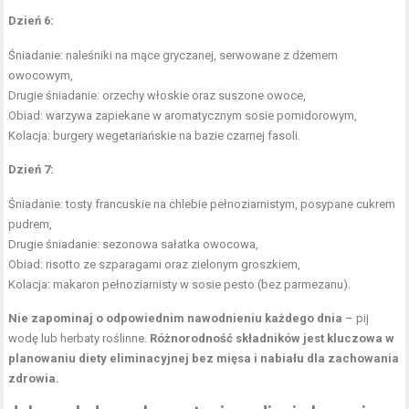
Dzień 6:
Śniadanie: naleśniki na mące gryczanej, serwowane z dżemem
owocowym,
Drugie śniadanie: orzechy włoskie oraz suszone owoce,
Obiad: warzywa zapiekane w aromatycznym sosie pomidorowym,
Kolacja: burgery wegetariańskie na bazie czarnej fasoli.
Dzień 7:
Śniadanie: tosty francuskie na chlebie pełnoziarnistym, posypane cukrem
pudrem,
Drugie śniadanie: sezonowa sałatka owocowa,
Obiad: risotto ze szparagami oraz
zielonym groszkiem
,
Kolacja: makaron pełnoziarnisty w sosie pesto (bez parmezanu).
Nie zapominaj o odpowiednim nawodnieniu każdego dnia
– pij
wodę lub herbaty roślinne.
Różnorodność składników jest kluczowa w
planowaniu diety
eliminacyjnej bez mięsa i nabiału dla zachowania
zdrowia.