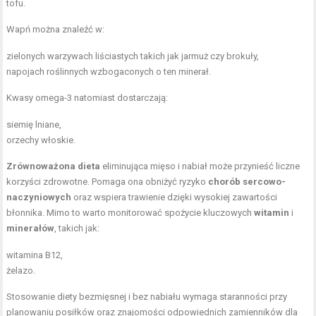
tofu.
Wapń można znaleźć w:
zielonych warzywach liściastych takich jak jarmuż czy brokuły,
napojach roślinnych wzbogaconych o ten minerał.
Kwasy omega-3 natomiast dostarczają:
siemię lniane,
orzechy włoskie.
Zrównoważona dieta
eliminująca mięso i nabiał może przynieść liczne
korzyści zdrowotne. Pomaga ona obniżyć ryzyko
chorób sercowo-
naczyniowych
oraz wspiera trawienie dzięki wysokiej zawartości
błonnika. Mimo to warto monitorować spożycie kluczowych
witamin
i
minerałów
, takich jak:
witamina B12,
żelazo.
Stosowanie diety bezmięsnej i bez nabiału wymaga staranności przy
planowaniu posiłków oraz znajomości odpowiednich zamienników dla