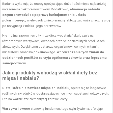
Badania wykazują, że osoby spożywające duże ilości mięsa są bardziej
narażone na niektóre nowotwory. Dodatkowo,
eliminacja nabiału
często prowadzi do poprawy funkcjonowania układu
pokarmowego;
wiele osób z nietolerancją laktozy zauważa znaczną ulgę
po rezygnacji z mleka i jego przetworów.
Nie można zapomnieć o tym, że dieta wegetariańska bazuje na
różnorodnych warzywach, owocach oraz pełnoziarnistych produktach
zbożowych. Dzięki temu dostarcza organizmowi cennych witamin,
minerałów i błonnika pokarmowego.
Wprowadzenie tych zmian do
codziennych posiłków sprzyja ogólnemu zdrowiu oraz lepszemu
samopoczuciu.
Jakie produkty wchodzą w skład diety bez
mięsa i nabiału?
Dieta, która nie zawiera mięsa ani nabiału
, opiera się na bogactwie
roślinnych składników, dostarczających cennych substancji odżywczych.
Oto najważniejsze elementy tej zdrowej diety:
Warzywa i owoce
stanowią fundament tego stylu żywienia, oferując