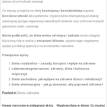
niższe niż w hodowli zwierząt.
Co więcej, przejście na dietę
bezmięsną
i
beznabiałową
wspiera
bioróżnorodność
ekosystemów. Ograniczenie intensywnej produkcji
zwierzęcej sprzyja regeneracji naturalnych terenów oraz ochronie licznych
gatunków roślin i zwierząt.
Warto podkreślić, że dieta wolna od mięsa i nabiału
może odegrać
kluczową rolę w walce z
zmianami klimatu
, ograniczając negatywny
wpływ produkcji żywności na środowisko naturalne.
Powiązane wpisy:
Dieta rozdzielna – zasady, korzyści i wpływ na zdrowie
Laktoowowegetarianizm: zdrowie, dieta i kulinarne
inspiracje
Dieta zachodnia: jak wpływa na zdrowie dzieci i młodzieży?
Dieta eliminacyjna – jak ją stosować, aby poprawić zdrowie?
Posted in
Dieta i zdrowie
Nawigacja
Kwasy owocowe w pielęgnacji skóry
Węglowodany w diecie: Co musisz