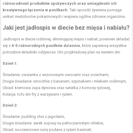
różnorodność produktów spożywczych oraz umiejętność ich
kreatywnego łączenia w posiłkach.
Taki sposób żywienia pomaga
unikać niedoborów pokarmowych i wspiera ogólne zdrowie organizmu.
Jaki jest
jadłospis w diecie
bez mięsa i nabiału?
Jadłospis w diecie roślinnej, eliminującej mięso i nabiał, powinien składać
się z
4-5 różnorodnych posiłków dziennie
, które zapewnią wszystkie
potrzebne składniki odżywcze. Oto przykładowy plan na siedem dni:
Dzień 1:
Śniadanie: owsianka z sezonowymi owocami oraz orzechami,
Drugie śniadanie: smoothie z bananem, szpinakiem i mlekiem roślinnym,
Obiad: kremowa zupa dyniowa oraz sałatka z komosy ryżowej,
Kolacja: tofu stir-fry z warzywami i ryżem.
Dzień 2:
Śniadanie: pudding chia z jagodami,
Drugie śniadanie: serek sojowy na pełnoziarnistym chlebie,
Obiad: soczewicowe curry podane z ryżem basmati,