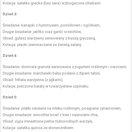
Kolacja: sałatka grecka (bez sera) wzbogacona oliwkami.
Dzień 3:
Śniadanie: kanapki z hummusem, pomidorem i ogórkiem,
Drugie śniadanie: jabłko oraz garść orzechów,
Obiad: gulasz warzywny serwowany z kaszą gryczaną,
Kolacja: placki ziemniaczane ze świeżą sałatą.
Dzień 4:
Śniadanie: domowa granola serwowana z jogurtem roślinnym i owocami,
Drugie śniadanie: marchewki baby podane z dipem tahini,
Obiad: frittata warzywna (z jajkami),
Kolacja: pieczone bataty w towarzystwie szpinaku.
Dzień 5:
Śniadanie: płatki owsiane na mleku roślinnym, posypane cynamonem,
Drugie śniadanie: smoothie bowl z kiwi i nasionami chia,
Obiad: zupa minestrone pełna różnorodnych warzyw,
Kolacja: sałatka quinoa ze słonecznikiem.