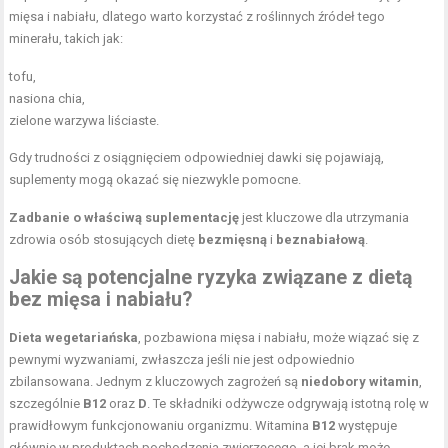
mięsa i nabiału, dlatego warto korzystać z roślinnych źródeł tego
minerału, takich jak:
tofu,
nasiona chia,
zielone warzywa liściaste.
Gdy trudności z osiągnięciem odpowiedniej dawki się pojawiają,
suplementy mogą okazać się niezwykle pomocne.
Zadbanie o właściwą suplementację
jest kluczowe dla utrzymania
zdrowia osób stosujących dietę
bezmięsną
i
beznabiałową
.
Jakie są potencjalne ryzyka związane z
dietą
bez mięsa
i nabiału?
Dieta wegetariańska
, pozbawiona mięsa i nabiału, może wiązać się z
pewnymi wyzwaniami, zwłaszcza jeśli nie jest odpowiednio
zbilansowana. Jednym z kluczowych zagrożeń są
niedobory witamin
,
szczególnie
B12
oraz
D
. Te składniki odżywcze odgrywają istotną rolę w
prawidłowym funkcjonowaniu organizmu. Witamina
B12
występuje
głównie w produktach pochodzenia zwierzęcego, a jej brak może