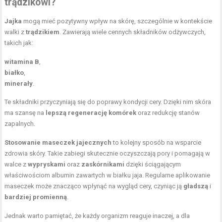
trądzikowi?
Jajka
mogą mieć pozytywny wpływ na skórę, szczególnie w kontekście
walki z
trądzikiem
. Zawierają wiele cennych składników odżywczych,
takich jak:
witamina B
,
białko
,
minerały
.
Te składniki przyczyniają się do poprawy kondycji cery. Dzięki nim skóra
ma szansę na
lepszą regenerację komórek
oraz redukcję stanów
zapalnych.
Stosowanie maseczek jajecznych
to kolejny sposób na wsparcie
zdrowia skóry. Takie zabiegi skutecznie oczyszczają pory i pomagają w
walce z
wypryskami
oraz
zaskórnikami
dzięki ściągającym
właściwościom albumin zawartych w białku jaja. Regularne aplikowanie
maseczek może znacząco wpłynąć na wygląd cery, czyniąc ją
gładszą
i
bardziej promienną
.
Jednak warto pamiętać, że każdy organizm reaguje inaczej, a dla