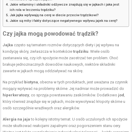
Jakie witaminy i składniki odżywcze znajdują się w jajkach i jaka jest
ich rola w leczeniu trądziku?
Jak jajka wpływają na cerę w diecie przeciw trądzikowi?
Jakie są mity i fakty dotyczące negatywnego wpływu jajek na cerę?
Czy jajka mogą powodować trądzik?
Jajka
często są tematem rozmów dotyczących diety i jej wpływu na
kondycję skóry, zwłaszcza w kontekście
trądziku
. Wiele osób
zastanawia się, czy ich spożycie może zaostrzać ten problem. Choć
brakuje jednoznacznych dowodów naukowych, niektóre składniki
zawarte w jajkach mogą oddziaływać na skórę.
Na przykład
biotyna
, obecna w tych produktach, jest uważana za czynnik
mogący wpływać na problemy skórne. Jej nadmiar może prowadzić do
hiperkeratozy
, co sprzyja powstawaniu zaskórników. Dodatkowo
jod
,
który również znajduje się w jajkach, może wywoływać kłopoty skórne u
osób szczególnie wrażliwych oraz alergików.
Alergia na jaja
to kolejny istotny temat. U osób uczulonych ich spożycie
może skutkować reakcjami zapalnymi oraz pogorszeniem stanu cery.