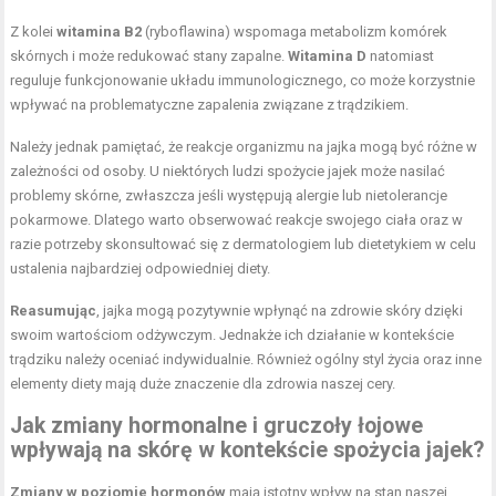
Z kolei
witamina B2
(ryboflawina) wspomaga metabolizm komórek
skórnych i może redukować stany zapalne.
Witamina D
natomiast
reguluje funkcjonowanie układu immunologicznego, co może korzystnie
wpływać na problematyczne zapalenia związane z trądzikiem.
Należy jednak pamiętać, że reakcje organizmu na jajka mogą być różne w
zależności od osoby. U niektórych ludzi spożycie jajek może nasilać
problemy skórne, zwłaszcza jeśli występują alergie lub nietolerancje
pokarmowe. Dlatego warto obserwować reakcje swojego ciała oraz w
razie potrzeby skonsultować się z dermatologiem lub dietetykiem w celu
ustalenia najbardziej odpowiedniej diety.
Reasumując
, jajka mogą pozytywnie wpłynąć na zdrowie skóry dzięki
swoim wartościom odżywczym. Jednakże ich działanie w kontekście
trądziku należy oceniać indywidualnie. Również ogólny styl życia oraz inne
elementy diety mają duże znaczenie dla zdrowia naszej cery.
Jak zmiany hormonalne i gruczoły łojowe
wpływają na skórę w kontekście spożycia jajek?
Zmiany w poziomie hormonów
mają istotny wpływ na stan naszej