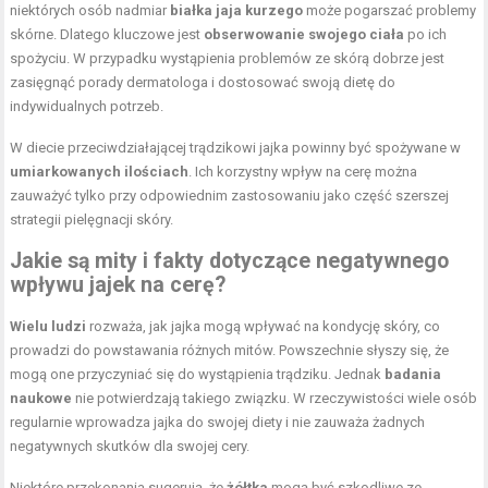
niektórych osób nadmiar
białka jaja kurzego
może pogarszać problemy
skórne. Dlatego kluczowe jest
obserwowanie swojego ciała
po ich
spożyciu. W przypadku wystąpienia problemów ze skórą dobrze jest
zasięgnąć porady dermatologa i dostosować swoją dietę do
indywidualnych potrzeb.
W diecie przeciwdziałającej trądzikowi jajka powinny być spożywane w
umiarkowanych ilościach
. Ich korzystny wpływ na cerę można
zauważyć tylko przy odpowiednim zastosowaniu jako część szerszej
strategii pielęgnacji skóry.
Jakie są mity i fakty dotyczące negatywnego
wpływu jajek na cerę?
Wielu ludzi
rozważa, jak jajka mogą wpływać na kondycję skóry, co
prowadzi do powstawania różnych mitów. Powszechnie słyszy się, że
mogą one przyczyniać się do wystąpienia trądziku. Jednak
badania
naukowe
nie potwierdzają takiego związku. W rzeczywistości wiele osób
regularnie wprowadza jajka do swojej diety i nie zauważa żadnych
negatywnych skutków dla swojej cery.
Niektóre przekonania sugerują, że
żółtka
mogą być szkodliwe ze