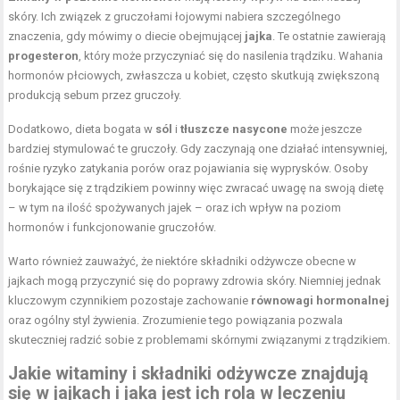
skóry. Ich związek z gruczołami łojowymi nabiera szczególnego
znaczenia, gdy mówimy o diecie obejmującej
jajka
. Te ostatnie zawierają
progesteron
, który może przyczyniać się do nasilenia trądziku. Wahania
hormonów płciowych, zwłaszcza u kobiet, często skutkują zwiększoną
produkcją sebum przez gruczoły.
Dodatkowo, dieta bogata w
sól
i
tłuszcze nasycone
może jeszcze
bardziej stymulować te gruczoły. Gdy zaczynają one działać intensywniej,
rośnie ryzyko zatykania porów oraz pojawiania się wyprysków. Osoby
borykające się z trądzikiem powinny więc zwracać uwagę na swoją dietę
– w tym na ilość spożywanych jajek – oraz ich wpływ na poziom
hormonów i funkcjonowanie gruczołów.
Warto również zauważyć, że niektóre składniki odżywcze obecne w
jajkach mogą przyczynić się do poprawy zdrowia skóry. Niemniej jednak
kluczowym czynnikiem pozostaje zachowanie
równowagi hormonalnej
oraz ogólny styl żywienia. Zrozumienie tego powiązania pozwala
skuteczniej radzić sobie z problemami skórnymi związanymi z trądzikiem.
Jakie witaminy i składniki odżywcze znajdują
się w jajkach i jaka jest ich rola w leczeniu