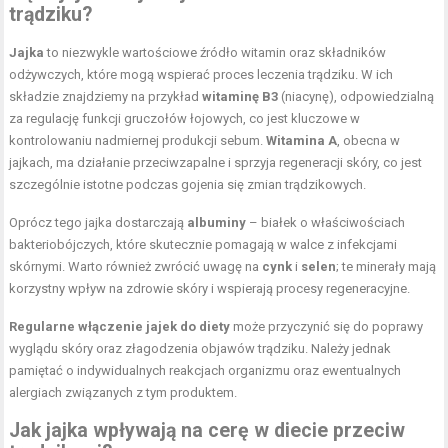
trądziku?
Jajka
to niezwykle wartościowe
źródło witamin
oraz składników
odżywczych, które mogą wspierać proces leczenia trądziku. W ich
składzie znajdziemy na przykład
witaminę B3
(niacynę), odpowiedzialną
za regulację funkcji gruczołów łojowych, co jest kluczowe w
kontrolowaniu nadmiernej produkcji sebum.
Witamina A
, obecna w
jajkach, ma działanie przeciwzapalne i sprzyja regeneracji skóry, co jest
szczególnie istotne podczas gojenia się zmian trądzikowych.
Oprócz tego jajka dostarczają
albuminy
– białek o właściwościach
bakteriobójczych, które skutecznie pomagają w walce z infekcjami
skórnymi. Warto również zwrócić uwagę na
cynk
i
selen
; te minerały mają
korzystny wpływ na zdrowie skóry i wspierają procesy regeneracyjne.
Regularne włączenie jajek do diety
może przyczynić się do poprawy
wyglądu skóry oraz złagodzenia objawów trądziku. Należy jednak
pamiętać o indywidualnych reakcjach organizmu oraz ewentualnych
alergiach związanych z tym produktem.
Jak jajka wpływają na cerę w diecie przeciw