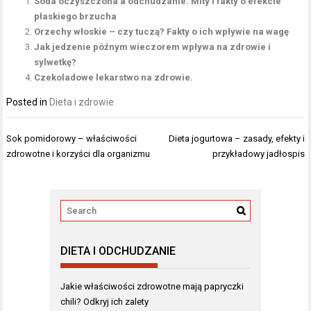
Soda oczyszczona a odchudzanie: Mity i fakty o efekcie
płaskiego brzucha
Orzechy włoskie – czy tuczą? Fakty o ich wpływie na wagę
Jak jedzenie późnym wieczorem wpływa na zdrowie i
sylwetkę?
Czekoladowe lekarstwo na zdrowie.
Posted in
Dieta i zdrowie
Nawigacja
Sok pomidorowy – właściwości
Dieta jogurtowa – zasady, efekty i
wpisu
zdrowotne i korzyści dla organizmu
przykładowy jadłospis
DIETA I ODCHUDZANIE
Jakie właściwości zdrowotne mają papryczki
chili? Odkryj ich zalety