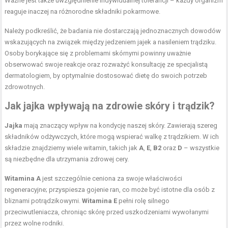
Ważne jest także uwzględnienie indywidualnej tolerancji – każdy organizm
reaguje inaczej na różnorodne składniki pokarmowe.
Należy podkreślić, że badania nie dostarczają jednoznacznych dowodów
wskazujących na związek między jedzeniem jajek a nasileniem trądziku.
Osoby borykające się z problemami skórnymi powinny uważnie
obserwować swoje reakcje oraz rozważyć konsultację ze specjalistą
dermatologiem, by optymalnie dostosować dietę do swoich potrzeb
zdrowotnych.
Jak jajka wpływają na zdrowie skóry i trądzik?
Jajka
mają znaczący wpływ na kondycję naszej skóry. Zawierają szereg
składników odżywczych, które mogą wspierać walkę z trądzikiem. W ich
składzie znajdziemy wiele witamin, takich jak
A
,
E
,
B2
oraz
D
– wszystkie
są niezbędne dla utrzymania zdrowej cery.
Witamina A
jest szczególnie ceniona za swoje właściwości
regeneracyjne; przyspiesza gojenie ran, co może być istotne dla osób z
bliznami potrądzikowymi.
Witamina E
pełni rolę silnego
przeciwutleniacza, chroniąc skórę przed uszkodzeniami wywołanymi
przez wolne rodniki.