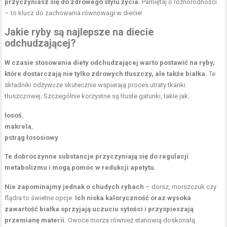
przyczyniasz się do zdrowego stylu życia.
Pamiętaj o różnorodności
– to klucz do zachowania równowagi w diecie!
Jakie ryby są najlepsze na diecie
odchudzającej?
W czasie stosowania diety odchudzającej warto postawić na ryby,
które dostarczają nie tylko zdrowych tłuszczy, ale także białka.
Te
składniki odżywcze skutecznie wspierają proces utraty tkanki
tłuszczowej. Szczególnie korzystne są tłuste gatunki, takie jak:
łosoś
,
makrela
,
pstrąg łososiowy
.
Te dobroczynne substancje przyczyniają się do regulacji
metabolizmu i mogą pomóc w redukcji apetytu.
Nie zapominajmy jednak o chudych rybach
– dorsz, morszczuk czy
flądra to świetne opcje.
Ich niska kaloryczność oraz wysoka
zawartość białka sprzyjają uczuciu sytości i przyspieszają
przemianę materii.
Owoce morza również stanowią doskonałą