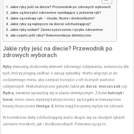
Jakie ryby jeść na diecie? Przewodnik po zdrowych wyborach
Jakie są korzyści zdrowotne wynikające z jedzenia ryb?
Jakie są rodzaje ryb – chude, tłuste i średniotłuste?
Jakie ryby są najlepsze na diecie odchudzającej?
Jakie ryby unikać? Zanieczyszczenia i ryzyko zdrowotne
Jak często jeść ryby? Rekomendacje dietetyczne
Jakie ryby jeść na diecie? Przewodnik po
zdrowych wyborach
Ryby
stanowią doskonały element zdrowego odżywiania, zwłaszcza dla
tych, którzy pragną zadbać o swoją sylwetkę. Warto włączyć je do
codziennego menu, aby czerpać korzyści z ich licznych wartości
odżywczych. Niskokaloryczne gatunki, takie jak
dorsz
,
morszczuk
czy
flądra
, świetnie sprawdzą się w planie dietetycznym. Z kolei
tuńczyk
i
łosoś
, mimo nieco wyższej kaloryczności, są bogate w nienasycone
kwasy tłuszczowe
Omega-3
, które mają korzystny wpływ na zdrowie.
W kontekście diety odchudzającej warto skupić się na chudych rybach
zarówno morskich, jak i słodkowodnych. Polecane opcje to: