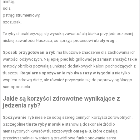
mintaj,
sola,
pstrąg strumieniowy,
szczupak.
Te ryby charakteryzują się wysoką zawartością białka przy jednoczesnej
niskiej zawartości tłuszczu, co sprzyja procesowi
utraty wagi
.
Sposób przygotowania ryb
ma kluczowe znaczenie dla zachowania ich
wartości odżywczych. Najlepiej piec lub grillować je zamiast smażyć; takie
metody obróbki pozwalają uniknąć dodatkowych kalorii pochodzących z
tłuszczu.
Regularne spożywanie ryb dwa razy w tygodniu
nie tylko
wspiera zdrową dietę, ale również przyczynia się do poprawy ogólnego
samopoczucia.
Jakie są korzyści zdrowotne wynikające z
jedzenia ryb?
Spożywanie ryb
niesie ze sobą szereg cennych korzyści zdrowotnych.
Szczególnie
tłuste ryby morskie
stanowią doskonałe źródło
nienasyconych kwasów tłuszczowych
omega-3
, które działają
przeciwzapalnie i wspierają prawidłowe funkcjonowanie serca.