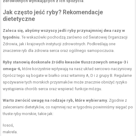
zdrowotnych wynikających z ich spożycia
.
Jak często jeść ryby? Rekomendacje
dietetyczne
Zaleca się, abyśmy wszyscy jedli ryby przynajmniej dwa razy w
tygodniu.
Te wskazówki pochodzą zarówno od Światowej Organizacji
Zdrowia, jak i krajowych instytucji zdrowotnych. Podkreślają one
znaczenie ryb dla zdrowia serca oraz ogólnego samopoczucia.
Ryby stanowią doskonałe źródło kwasów tłuszczowych omega-3 i
omega-6,
które korzystnie wpływają na nasz układ sercowo-naczyniowy.
Oprócz tego są bogate w białko oraz witaminy A, D i z grupy B. Regularne
spożywanie tych morskich przysmaków może znacznie obniżyć ryzyko
wystąpienia chorób serca oraz wspierać funkcje mózgu.
Warto zwrócić uwagę na rodzaje ryb, które wybieramy.
Zgodnie z
zaleceniami dietetyków, co najmniej raz w tygodniu powinniśmy sięgać po
tłuste ryby morskie, takie jak:
łosoś,
makrela.