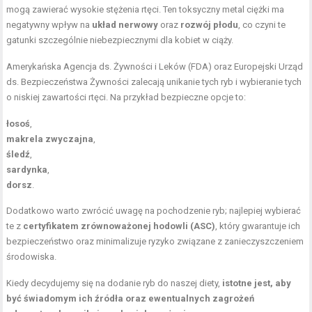
mogą zawierać wysokie stężenia rtęci. Ten toksyczny metal ciężki ma
negatywny wpływ na
układ nerwowy
oraz
rozwój płodu
, co czyni te
gatunki szczególnie niebezpiecznymi dla
kobiet w ciąży
.
Amerykańska Agencja ds. Żywności i Leków (FDA) oraz Europejski Urząd
ds. Bezpieczeństwa Żywności zalecają unikanie tych ryb i wybieranie tych
o niskiej zawartości rtęci. Na przykład bezpieczne opcje to:
łosoś
,
makrela zwyczajna
,
śledź
,
sardynka
,
dorsz
.
Dodatkowo warto zwrócić uwagę na pochodzenie ryb; najlepiej wybierać
te z
certyfikatem zrównoważonej hodowli (ASC)
, który gwarantuje ich
bezpieczeństwo oraz minimalizuje ryzyko związane z zanieczyszczeniem
środowiska.
Kiedy decydujemy się na dodanie ryb do naszej diety,
istotne jest, aby
być świadomym ich źródła oraz ewentualnych zagrożeń