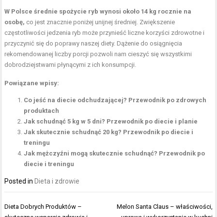
W Polsce średnie spożycie ryb wynosi około 14 kg rocznie na
osobę,
co jest znacznie poniżej unijnej średniej. Zwiększenie
częstotliwości jedzenia ryb może przynieść liczne korzyści zdrowotne i
przyczynić się do poprawy naszej diety. Dążenie do osiągnięcia
rekomendowanej liczby porcji pozwoli nam cieszyć się wszystkimi
dobrodziejstwami płynącymi z ich konsumpcji.
Powiązane wpisy:
Co jeść na diecie odchudzającej? Przewodnik po zdrowych
produktach
Jak schudnąć 5 kg w 5 dni? Przewodnik po diecie i planie
Jak skutecznie schudnąć 20 kg? Przewodnik po diecie i
treningu
Jak mężczyźni mogą skutecznie schudnąć? Przewodnik po
diecie i treningu
Posted in
Dieta i zdrowie
Nawigacja
Dieta Dobrych Produktów –
Melon Santa Claus – właściwości,
wpisu