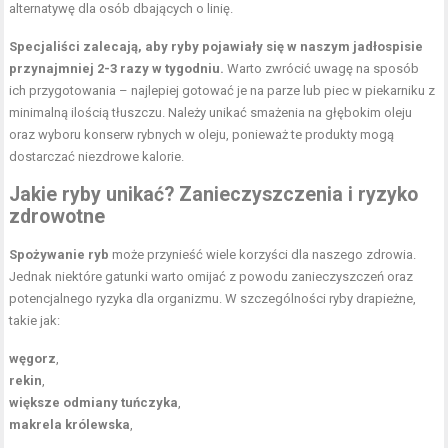
alternatywę dla osób dbających o linię.
Specjaliści zalecają, aby ryby pojawiały się w naszym jadłospisie
przynajmniej 2-3 razy w tygodniu.
Warto zwrócić uwagę na sposób
ich przygotowania – najlepiej gotować je na parze lub piec w piekarniku z
minimalną ilością tłuszczu. Należy unikać smażenia na głębokim oleju
oraz wyboru konserw rybnych w oleju, ponieważ te produkty mogą
dostarczać niezdrowe kalorie.
Jakie ryby unikać? Zanieczyszczenia i ryzyko
zdrowotne
Spożywanie ryb
może przynieść wiele korzyści dla naszego zdrowia.
Jednak niektóre gatunki warto omijać z powodu zanieczyszczeń oraz
potencjalnego ryzyka dla organizmu. W szczególności ryby drapieżne,
takie jak:
węgorz
,
rekin
,
większe odmiany tuńczyka
,
makrela królewska
,