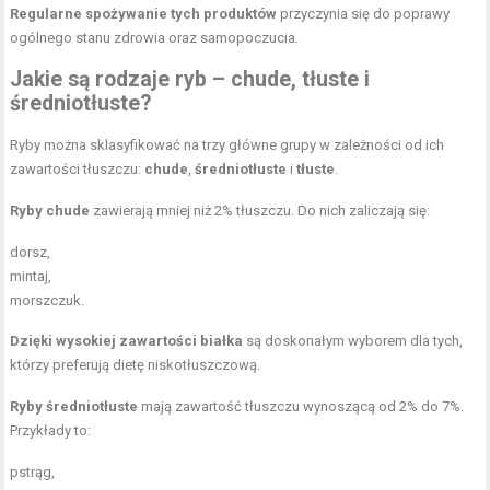
Regularne spożywanie tych produktów
przyczynia się do poprawy
ogólnego stanu zdrowia oraz samopoczucia.
Jakie są rodzaje ryb – chude, tłuste i
średniotłuste?
Ryby można sklasyfikować na trzy główne grupy w zależności od ich
zawartości tłuszczu:
chude
,
średniotłuste
i
tłuste
.
Ryby chude
zawierają mniej niż 2% tłuszczu. Do nich zaliczają się:
dorsz,
mintaj,
morszczuk.
Dzięki wysokiej zawartości białka
są doskonałym wyborem dla tych,
którzy preferują
dietę niskotłuszczową
.
Ryby średniotłuste
mają zawartość tłuszczu wynoszącą od 2% do 7%.
Przykłady to:
pstrąg,