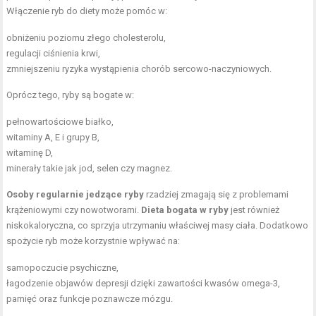
Włączenie ryb do diety może pomóc w:
obniżeniu poziomu złego cholesterolu,
regulacji ciśnienia krwi,
zmniejszeniu ryzyka wystąpienia chorób sercowo-naczyniowych.
Oprócz tego, ryby są bogate w:
pełnowartościowe białko,
witaminy A, E i grupy B,
witaminę D,
minerały takie jak jod, selen czy magnez.
Osoby regularnie jedzące ryby
rzadziej zmagają się z problemami
krążeniowymi czy nowotworami.
Dieta bogata w ryby
jest również
niskokaloryczna, co sprzyja utrzymaniu właściwej masy ciała. Dodatkowo
spożycie ryb może korzystnie wpływać na:
samopoczucie psychiczne,
łagodzenie objawów depresji dzięki zawartości kwasów omega-3,
pamięć oraz funkcje poznawcze mózgu.