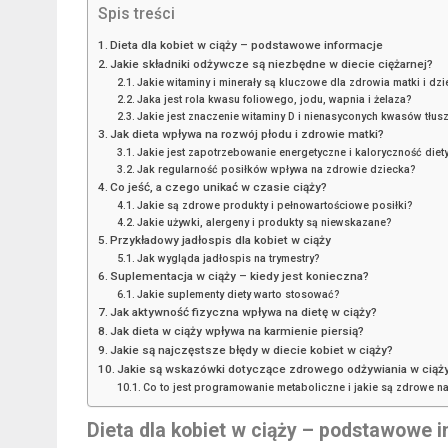
Spis treści
Dieta dla kobiet w ciąży – podstawowe informacje
Jakie składniki odżywcze są niezbędne w diecie ciężarnej?
Jakie witaminy i minerały są kluczowe dla zdrowia matki i dz
Jaka jest rola kwasu foliowego, jodu, wapnia i żelaza?
Jakie jest znaczenie witaminy D i nienasyconych kwasów tłu
Jak dieta wpływa na rozwój płodu i zdrowie matki?
Jakie jest zapotrzebowanie energetyczne i kaloryczność diet
Jak regularność posiłków wpływa na zdrowie dziecka?
Co jeść, a czego unikać w czasie ciąży?
Jakie są zdrowe produkty i pełnowartościowe posiłki?
Jakie używki, alergeny i produkty są niewskazane?
Przykładowy jadłospis dla kobiet w ciąży
Jak wygląda jadłospis na trymestry?
Suplementacja w ciąży – kiedy jest konieczna?
Jakie suplementy diety warto stosować?
Jak aktywność fizyczna wpływa na dietę w ciąży?
Jak dieta w ciąży wpływa na karmienie piersią?
Jakie są najczęstsze błędy w diecie kobiet w ciąży?
Jakie są wskazówki dotyczące zdrowego odżywiania w ciąż
Co to jest programowanie metaboliczne i jakie są zdrowe n
Dieta dla kobiet w ciąży – podstawowe 