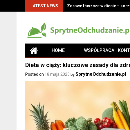
LATEST NEWS
Zdrowe tłuszcze w diecie – korz
HOME
WSPÓŁPRACA I KON
Dieta w ciąży: kluczowe zasady dla zdr
SprytneOdchudzanie.pl
Posted on
18 maja 2025
by