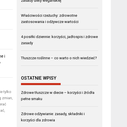
zasady diety wegańskiej
Właściwości rzeżuchy: zdrowotne
zastosowania i odżywcze wartości
4 posiłki dziennie: korzyści, jadłospis i zdrowe
zasady
e i
Tłuszcze roślinne – co warto o nich wiedzieć?
o
OSTATNIE WPISY
e tylko
Zdrowe tłuszcze w diecie – korzyści i źródła
g zmian,
pełne smaku
erać
kać,
Zdrowe odżywianie: zasady, składniki i
korzyści dla zdrowia