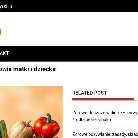
yści i źródła pełne smaku
TAKT
owia matki i dziecka
RELATED POST
Zdrowe tłuszcze w diecie – korzyś
źródła pełne smaku
Zdrowe odżywianie: zasady, składn