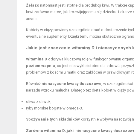
Żelazo
natomiast jest istotne dla produkcji krwi. W trakcie 
krwi zarówno matce, jak i rozwijającemu się dziecku. Lekarze
anemii.
Kobiety w ciąży powinny szczególnie dbać o dostarczenie t
ewentualne suplementy. Dzięki temu można skutecznie ograni
Jakie jest znaczenie witaminy D i nienasyconyc
Witamina D
odgrywa kluczową rolę w funkcjonowaniu organi
poziom wapnia
, co jest niezwykle istotne dla zdrowia przy
problemów z kośćmi u matki oraz zakłóceń w prawidłowym 
Również
nienasycone kwasy tłuszczowe
, w szczególności
narządu wzroku malucha. Dlatego też dieta kobiet w ciąży pow
oliwa z oliwek,
ryby morskie bogate w omega-3.
Spożywanie tych składników
korzystnie wpływa na rozwój n
Zarówno witamina D, jak i nienasycone kwasy tłuszczow