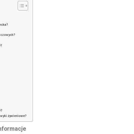
iecka?
szczowych?
y?
y?
awyki żywieniowe?
informacje