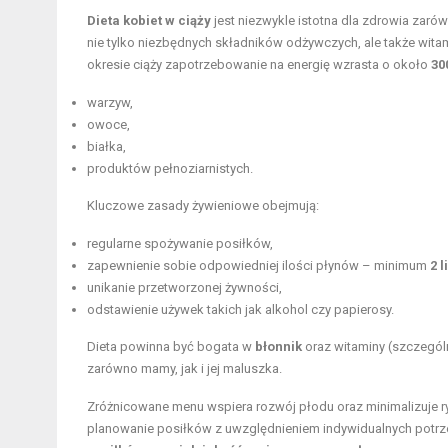
Dieta kobiet w ciąży
jest niezwykle istotna dla zdrowia zaró
nie tylko niezbędnych składników odżywczych, ale także wita
okresie ciąży zapotrzebowanie na energię wzrasta o około
30
warzyw,
owoce,
białka,
produktów pełnoziarnistych.
Kluczowe zasady żywieniowe obejmują:
regularne spożywanie posiłków,
zapewnienie sobie odpowiedniej ilości płynów – minimum
2 l
unikanie przetworzonej żywności
,
odstawienie używek takich jak alkohol czy papierosy.
Dieta powinna być bogata w
błonnik
oraz witaminy (szczegól
zarówno mamy, jak i jej maluszka.
Zróżnicowane menu wspiera rozwój płodu oraz minimalizuje r
planowanie posiłków z uwzględnieniem indywidualnych potrz