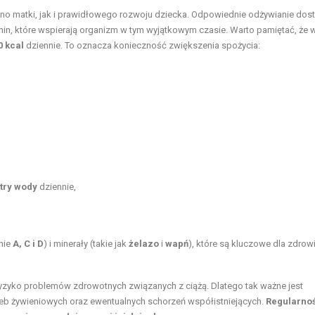
wno matki, jak i prawidłowego rozwoju dziecka. Odpowiednie odżywianie dos
min, które wspierają organizm w tym wyjątkowym czasie. Warto pamiętać, że 
0 kcal
dziennie. To oznacza konieczność zwiększenia spożycia:
itry wody
dziennie,
nie
A, C i D
) i minerały (takie jak
żelazo
i
wapń
), które są kluczowe dla zdrow
yzyko problemów zdrowotnych związanych z ciążą. Dlatego tak ważne jest
eb żywieniowych oraz ewentualnych schorzeń współistniejących.
Regularno