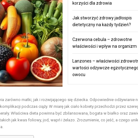
korzyści dla zdrowia
Jak stworzyć zdrowy jadłospis
dietetyczny na każdy tydzień?
Czerwona cebula – zdrowotne
właściwości i wpływ na organizm
Lanzones – właściwości zdrowotn
wartości odżywcze egzotyczneg
owocu
ia zarówno matki, jak i rozwijającego się dziecka. Odpowiednie odżywianie ni
komplikacji podczas ciąży. W miarę jak ciało kobiety przechodzi przez szere
nerały. Właściwa dieta powinna być zbilansowana, bogata w białko oraz zawi
akich jak kwas foliowy, jod, wapń i żelazo. Zrozumienie, co jeść, a czego uni
a.