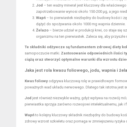
Jod
– ten ważny minerał jest kluczowy dla właściwego
zapotrzebowanie wynosi około 150-200 μg, a jego n
Wapń
– to pierwiastek niezbędny do budowy kości i zę
dążyć do spożywania około 1000 mg wapnia dziennie.
Żelazo
– bierze udział w produkcji krwi, co staje si
organizmu na ten pierwiastek. Zaleca się, aby przyszł
Te składniki odżywcze są fundamentem zdrowej diety kob
samopoczucie matki.
Zastosowanie odpowiednich ilości t
ciążą oraz stworzyć optymalne warunki dla wzrostu dzie
Jaka jest rola kwasu foliowego, jodu, wapnia i żel
Kwas foliowy
odgrywa kluczową rolę w prawidłowym formowa
poważnych wad układu nerwowego. Dlatego tak istotna jest 
Jod
jest również niezwykle ważny, gdyż wpływa na rozwój mó
pierwiastka sprzyja zarówno rozwojowi intelektualnemu, jak i
Wapń
to kolejny kluczowy składnik niezbędny do budowy koś
zdrowy wzrost szkieletu oraz pomaga w zmniejszeniu ryzyka o