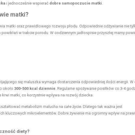
cka
i jednocześnie wspierać
dobre samopoczucie matki
.
owie matki?
wia matki oraz prawidłowego rozwoju płodu. Odpowiednie odżywianie nie tyl
ch powikłań w trakcie porodu. W codziennym jadłospisie przyszłej mamy powi
jającego się maluszka wymaga dostarczenia odpowiedniej ilości energii. W 
 o około
300-500 kcal dziennie
. Regularne spożywanie posiłków co 3-4 godz
 krwi matki, co korzystnie wpływa na rozwój dziecka.
ształtować metabolizm malucha na całe życie. Dlatego tak ważna jest
ich kluczowych mikroelementów. Dobre żywienie ma ogromny wpływ na praw
yczność diety?