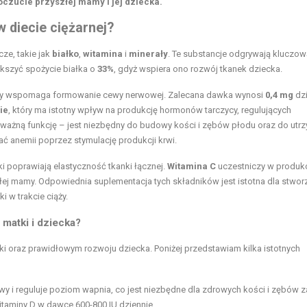
czucie przyszłej mamy i jej dziecka.
 diecie ciężarnej?
ze, takie jak
białko
,
witamina
i
minerały
. Te substancje odgrywają kluczow
ększyć
spożycie białka
o
33%
, gdyż wspiera ono rozwój tkanek dziecka.
óry wspomaga formowanie cewy nerwowej. Zalecana dawka wynosi
0,4 mg
dzi
ie
, który ma istotny wpływ na produkcję hormonów tarczycy, regulujących
 ważną funkcję – jest niezbędny do budowy kości i zębów płodu oraz do utr
 anemii poprzez stymulację produkcji krwi.
i poprawiają elastyczność tkanki łącznej.
Witamina C
uczestniczy w produkc
ej mamy. Odpowiednia suplementacja tych składników jest istotna dla stwor
 w trakcie ciąży.
 matki i dziecka?
i oraz prawidłowym rozwoju dziecka. Poniżej przedstawiam kilka istotnych
wy i reguluje poziom wapnia, co jest niezbędne dla zdrowych kości i zębów 
itaminy D w dawce 600-800 IU dziennie.