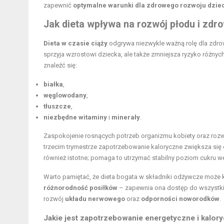
zapewnić
optymalne warunki dla zdrowego rozwoju dzie
Jak dieta wpływa na rozwój płodu i zdr
Dieta w czasie ciąży
odgrywa niezwykle ważną rolę dla zdro
sprzyja wzrostowi dziecka, ale także zmniejsza ryzyko różny
znaleźć się:
białka
,
węglowodany
,
tłuszcze
,
niezbędne witaminy
i
minerały
.
Zaspokojenie rosnących potrzeb organizmu kobiety oraz rozwi
trzecim trymestrze zapotrzebowanie kaloryczne zwiększa się
również istotne; pomaga to utrzymać stabilny poziom cukru we
Warto pamiętać, że dieta bogata w składniki odżywcze może k
różnorodność posiłków
– zapewnia ona dostęp do wszystk
rozwój
układu nerwowego
oraz
odporności noworodków
.
Jakie jest zapotrzebowanie energetyczne i kalor