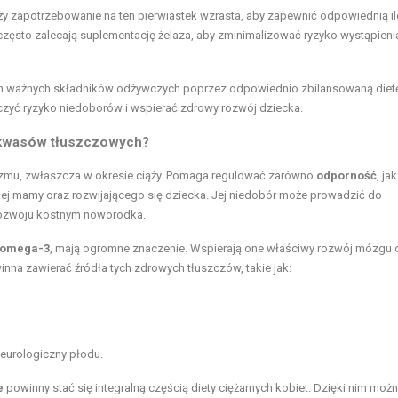
ciąży zapotrzebowanie na ten pierwiastek wzrasta, aby zapewnić odpowiednią i
 często zalecają suplementację żelaza, aby zminimalizować ryzyko wystąpieni
ych ważnych składników odżywczych poprzez odpowiednio zbilansowaną diet
czyć ryzyko niedoborów i wspierać zdrowy rozwój dziecka.
h kwasów tłuszczowych?
zmu, zwłaszcza w okresie ciąży. Pomaga regulować zarówno
odporność
, jak
szłej mamy oraz rozwijającego się dziecka. Jej niedobór może prowadzić do
rozwoju kostnym noworodka.
omega-3
, mają ogromne znaczenie. Wspierają one właściwy rozwój mózgu 
inna zawierać źródła tych zdrowych tłuszczów, takie jak:
eurologiczny płodu.
e
powinny stać się integralną częścią diety ciężarnych kobiet. Dzięki nim moż