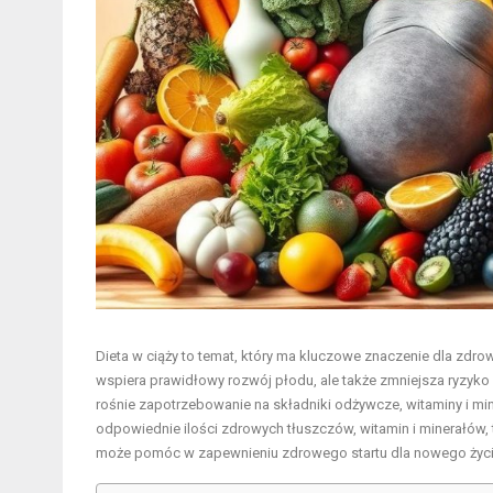
Dieta w ciąży to temat, który ma kluczowe znaczenie dla zdrow
wspiera prawidłowy rozwój płodu, ale także zmniejsza ryzyko 
rośnie zapotrzebowanie na składniki odżywcze, witaminy i mi
odpowiednie ilości zdrowych tłuszczów, witamin i minerałów, t
może pomóc w zapewnieniu zdrowego startu dla nowego życi