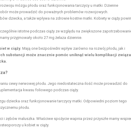
 rozwoju mózgu płodu oraz funkcjonowania tarczycy u matki. Dzienne
iedobór może prowadzić do poważnych problemów rozwojowych.
bów dziecka, a także wpływa na zdrowie kostne matki. Kobiety w ciąży powi
ę szczególnie istotne podczas ciąży ze względu na zwiększone zapotrzebowani
e mamy przyjmowały około 27 mg żelaza dziennie.
iet w ciąży.
Mają one bezpośredni wpływ zarówno na rozwój płodu, jak i
ych substancji może znacznie pomóc uniknąć wielu komplikacji związ
cka.
aza?
niu cewy nerwowej płodu. Jego niedostateczna ilość może prowadzić do
suplementacja kwasu foliowego podczas ciąży.
zgu dziecka oraz funkcjonowanie tarczycy matki. Odpowiedni poziom tego
 fizycznemu płodu.
ci i zębów maluszka. Właściwe spożycie wapnia przez przyszłe mamy wspie
steoporozy u kobiet w ciąży.