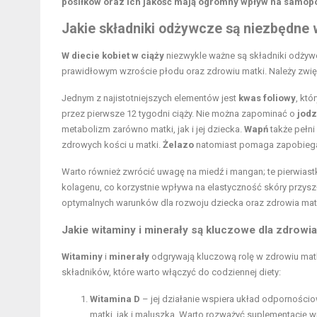
posiłków oraz ich jakość mają ogromny wpływ na samopo
Jakie składniki odżywcze są niezbędne w
W diecie kobiet w ciąży
niezwykle ważne są składniki odżywc
prawidłowym wzroście płodu oraz zdrowiu matki. Należy zwi
Jednym z najistotniejszych elementów jest
kwas foliowy
, kt
przez pierwsze 12 tygodni ciąży. Nie można zapominać o
jodz
metabolizm zarówno matki, jak i jej dziecka.
Wapń
także pełni
zdrowych kości u matki.
Żelazo
natomiast pomaga zapobiegać
Warto również zwrócić uwagę na miedź i mangan; te pierwiastk
kolagenu, co korzystnie wpływa na
elastyczność skóry
przyszł
optymalnych warunków dla rozwoju dziecka oraz zdrowia matki
Jakie witaminy i minerały są kluczowe dla zdrowia
Witaminy
i
minerały
odgrywają kluczową rolę w zdrowiu matk
składników, które warto włączyć do codziennej diety:
Witamina D
– jej działanie wspiera układ odpornościo
matki, jak i maluszka. Warto rozważyć suplementację w