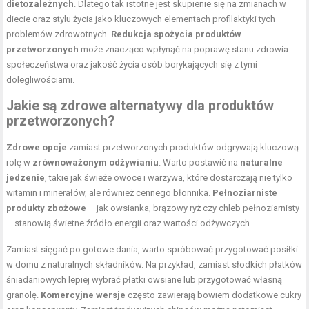
dietozależnych
. Dlatego tak istotne jest skupienie się na zmianach w
diecie oraz stylu życia jako kluczowych elementach profilaktyki tych
problemów zdrowotnych.
Redukcja spożycia produktów
przetworzonych
może znacząco wpłynąć na poprawę stanu zdrowia
społeczeństwa oraz jakość życia osób borykających się z tymi
dolegliwościami.
Jakie są zdrowe alternatywy dla produktów
przetworzonych?
Zdrowe opcje
zamiast przetworzonych produktów odgrywają kluczową
rolę w
zrównoważonym odżywianiu
. Warto postawić na
naturalne
jedzenie
, takie jak świeże owoce i warzywa, które dostarczają nie tylko
witamin i minerałów, ale również cennego błonnika.
Pełnoziarniste
produkty zbożowe
– jak owsianka, brązowy ryż czy chleb pełnoziarnisty
– stanowią świetne źródło energii oraz wartości odżywczych.
Zamiast sięgać po gotowe dania, warto spróbować przygotować posiłki
w domu z naturalnych składników. Na przykład, zamiast słodkich płatków
śniadaniowych lepiej wybrać płatki owsiane lub przygotować własną
granolę.
Komercyjne wersje
często zawierają bowiem dodatkowe cukry