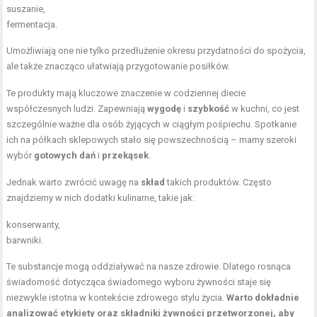
suszanie,
fermentacja.
Umożliwiają one nie tylko przedłużenie okresu przydatności do spożycia,
ale także znacząco ułatwiają
przygotowanie posiłków
.
Te produkty mają kluczowe znaczenie w codziennej diecie
współczesnych ludzi. Zapewniają
wygodę
i
szybkość
w kuchni, co jest
szczególnie ważne dla osób żyjących w ciągłym pośpiechu. Spotkanie
ich na półkach sklepowych stało się powszechnością – mamy szeroki
wybór
gotowych dań
i
przekąsek
.
Jednak warto zwrócić uwagę na
skład
takich produktów. Często
znajdziemy w nich dodatki kulinarne, takie jak:
konserwanty,
barwniki.
Te substancje mogą oddziaływać na nasze zdrowie. Dlatego rosnąca
świadomość dotycząca świadomego wyboru żywności staje się
niezwykle istotna w kontekście zdrowego stylu życia.
Warto dokładnie
analizować etykiety oraz składniki żywności przetworzonej, aby