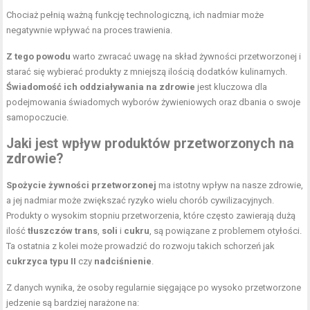
Chociaż pełnią ważną funkcję technologiczną, ich nadmiar może
negatywnie wpływać na proces trawienia.
Z tego powodu
warto zwracać uwagę na skład żywności przetworzonej i
starać się wybierać produkty z mniejszą ilością dodatków kulinarnych.
Świadomość ich oddziaływania na zdrowie
jest kluczowa dla
podejmowania świadomych wyborów żywieniowych oraz dbania o swoje
samopoczucie.
Jaki jest wpływ produktów przetworzonych na
zdrowie?
Spożycie żywności przetworzonej
ma istotny wpływ na nasze zdrowie,
a jej nadmiar może zwiększać ryzyko wielu chorób cywilizacyjnych.
Produkty o wysokim stopniu przetworzenia, które często zawierają dużą
ilość
tłuszczów trans
,
soli
i
cukru
, są powiązane z problemem otyłości.
Ta ostatnia z kolei może prowadzić do rozwoju takich schorzeń jak
cukrzyca typu II
czy
nadciśnienie
.
Z danych wynika, że osoby regularnie sięgające po wysoko przetworzone
jedzenie są bardziej narażone na: