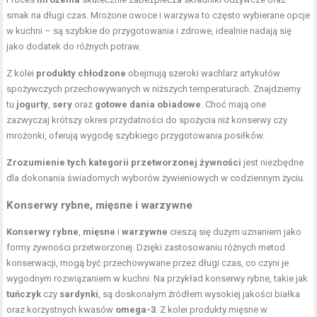
smak na długi czas. Mrożone owoce i warzywa to często wybierane opcje
w kuchni – są szybkie do przygotowania i zdrowe, idealnie nadają się
jako dodatek do różnych potraw.
Z kolei
produkty chłodzone
obejmują szeroki wachlarz artykułów
spożywczych przechowywanych w niższych temperaturach. Znajdziemy
tu
jogurty
,
sery
oraz
gotowe dania obiadowe
. Choć mają one
zazwyczaj krótszy okres przydatności do spożycia niż konserwy czy
mrożonki, oferują wygodę szybkiego przygotowania posiłków.
Zrozumienie tych kategorii przetworzonej żywności
jest niezbędne
dla dokonania świadomych wyborów żywieniowych w codziennym życiu.
Konserwy rybne, mięsne i warzywne
Konserwy rybne
,
mięsne
i
warzywne
cieszą się dużym uznaniem jako
formy żywności przetworzonej. Dzięki zastosowaniu różnych metod
konserwacji, mogą być przechowywane przez długi czas, co czyni je
wygodnym rozwiązaniem w kuchni. Na przykład konserwy rybne, takie jak
tuńczyk
czy
sardynki
, są doskonałym źródłem wysokiej jakości białka
oraz korzystnych kwasów
omega-3
. Z kolei produkty mięsne w