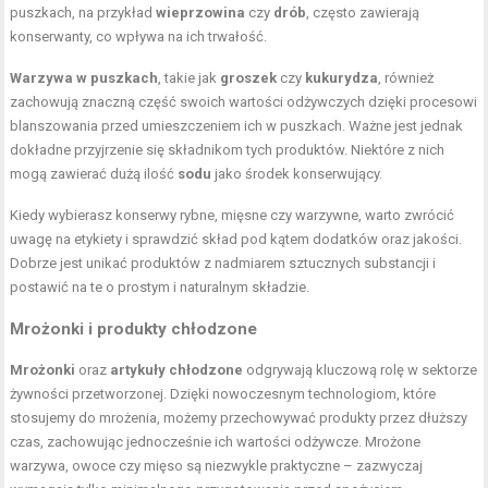
puszkach, na przykład
wieprzowina
czy
drób
, często zawierają
konserwanty, co wpływa na ich trwałość.
Warzywa w puszkach
, takie jak
groszek
czy
kukurydza
, również
zachowują znaczną część swoich wartości odżywczych dzięki procesowi
blanszowania przed umieszczeniem ich w puszkach. Ważne jest jednak
dokładne przyjrzenie się składnikom tych produktów. Niektóre z nich
mogą zawierać dużą ilość
sodu
jako środek konserwujący.
Kiedy wybierasz konserwy rybne, mięsne czy warzywne, warto zwrócić
uwagę na etykiety i sprawdzić skład pod kątem dodatków oraz jakości.
Dobrze jest unikać produktów z nadmiarem sztucznych substancji i
postawić na te o prostym i naturalnym składzie.
Mrożonki i produkty chłodzone
Mrożonki
oraz
artykuły chłodzone
odgrywają kluczową rolę w sektorze
żywności przetworzonej. Dzięki nowoczesnym technologiom, które
stosujemy do mrożenia, możemy przechowywać produkty przez dłuższy
czas, zachowując jednocześnie ich wartości odżywcze. Mrożone
warzywa, owoce czy mięso są niezwykle praktyczne – zazwyczaj