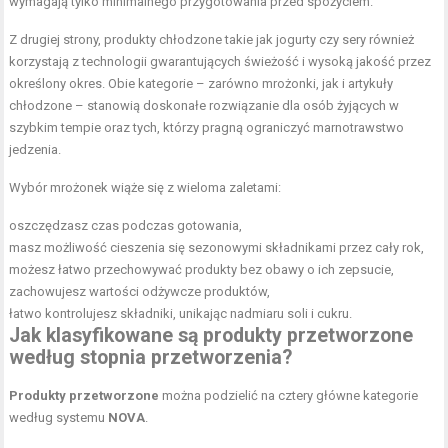
wymagają tylko minimalnego przygotowania przed spożyciem.
Z drugiej strony, produkty chłodzone takie jak jogurty czy sery również
korzystają z technologii gwarantujących świeżość i wysoką jakość przez
określony okres. Obie kategorie – zarówno mrożonki, jak i artykuły
chłodzone – stanowią doskonałe rozwiązanie dla osób żyjących w
szybkim tempie oraz tych, którzy pragną ograniczyć marnotrawstwo
jedzenia.
Wybór mrożonek wiąże się z wieloma zaletami:
oszczędzasz czas podczas gotowania,
masz możliwość cieszenia się sezonowymi składnikami przez cały rok,
możesz łatwo przechowywać produkty bez obawy o ich zepsucie,
zachowujesz wartości odżywcze produktów,
łatwo kontrolujesz składniki, unikając nadmiaru soli i cukru.
Jak klasyfikowane są produkty przetworzone
według stopnia przetworzenia?
Produkty przetworzone
można podzielić na cztery główne kategorie
według systemu
NOVA
.