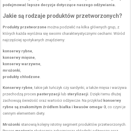
podejmować lepsze decyzje dotyczące naszego odżywiania.
Jakie są rodzaje produktów przetworzonych?
Produkty przetworzone
można podzielić na kilka głównych grup, z
których każda wyróżnia się swoimi charakterystycznymi cechami. Wśród
najczęściej spotykanych znajdziemy:
konserwy rybne
,
konserwy mięsne
,
konserwy warzywne
,
mrożonki
,
produkty chłodzone
.
Konserwy rybne
, takie jak tuńczyk czy sardynki, a także mięsa i warzywa
przechodzą proces
pasteryzacji
lub
sterylizacji
. Dzięki temu dłużej
zachowują świeżość oraz wartości odżywcze. Na przykład
konserwy
rybne są znakomitym źródłem białka i kwasów omega-3
, co czyni je
cennym elementem diety.
Mrożonki
stanowią kolejny istotny segment produktów przetworzonych.
Proces
mrożenia
skutecznie zabezpiecza składniki odżywcze oraz