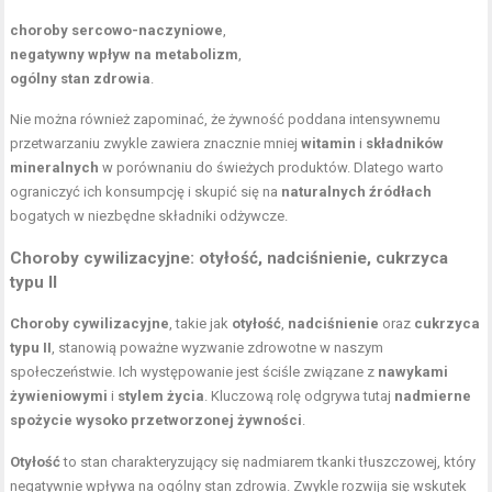
choroby sercowo-naczyniowe
,
negatywny wpływ na metabolizm
,
ogólny stan zdrowia
.
Nie można również zapominać, że żywność poddana intensywnemu
przetwarzaniu zwykle zawiera znacznie mniej
witamin
i
składników
mineralnych
w porównaniu do świeżych produktów. Dlatego warto
ograniczyć ich konsumpcję i skupić się na
naturalnych źródłach
bogatych w niezbędne składniki odżywcze.
Choroby cywilizacyjne: otyłość, nadciśnienie, cukrzyca
typu II
Choroby cywilizacyjne
, takie jak
otyłość
,
nadciśnienie
oraz
cukrzyca
typu II
, stanowią poważne wyzwanie zdrowotne w naszym
społeczeństwie. Ich występowanie jest ściśle związane z
nawykami
żywieniowymi
i
stylem życia
. Kluczową rolę odgrywa tutaj
nadmierne
spożycie wysoko przetworzonej żywności
.
Otyłość
to stan charakteryzujący się nadmiarem tkanki tłuszczowej, który
negatywnie wpływa na ogólny stan zdrowia. Zwykle rozwija się wskutek