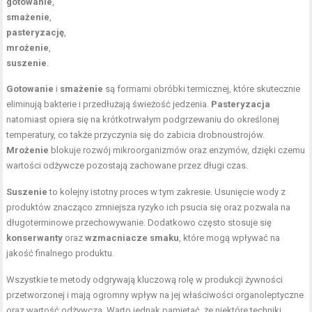
gotowanie
,
smażenie
,
pasteryzację
,
mrożenie
,
suszenie
.
Gotowanie
i
smażenie
są formami obróbki termicznej, które skutecznie
eliminują bakterie i przedłużają świeżość jedzenia.
Pasteryzacja
natomiast opiera się na krótkotrwałym podgrzewaniu do określonej
temperatury, co także przyczynia się do zabicia drobnoustrojów.
Mrożenie
blokuje rozwój mikroorganizmów oraz enzymów, dzięki czemu
wartości odżywcze pozostają zachowane przez długi czas.
Suszenie
to kolejny istotny proces w tym zakresie. Usunięcie wody z
produktów znacząco zmniejsza ryzyko ich psucia się oraz pozwala na
długoterminowe przechowywanie. Dodatkowo często stosuje się
konserwanty
oraz
wzmacniacze smaku
, które mogą wpływać na
jakość finalnego produktu.
Wszystkie te metody odgrywają kluczową rolę w produkcji żywności
przetworzonej i mają ogromny wpływ na jej właściwości organoleptyczne
oraz wartość odżywczą. Warto jednak pamiętać, że niektóre techniki