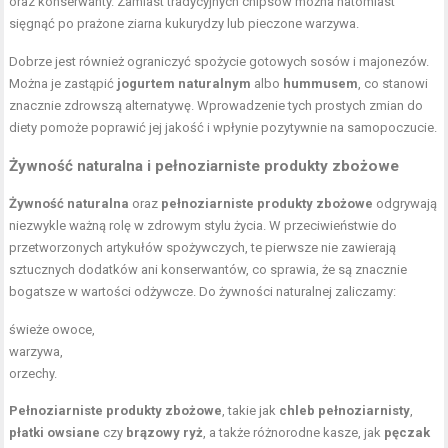
oraz konserwanty. Zamiast tradycyjnych chipsów można natomiast
sięgnąć po prażone ziarna kukurydzy lub pieczone warzywa.
Dobrze jest również ograniczyć spożycie gotowych sosów i majonezów.
Można je zastąpić
jogurtem naturalnym
albo
hummusem
, co stanowi
znacznie zdrowszą alternatywę. Wprowadzenie tych prostych zmian do
diety pomoże poprawić jej jakość i wpłynie pozytywnie na samopoczucie.
Żywność naturalna i pełnoziarniste produkty zbożowe
Żywność naturalna
oraz
pełnoziarniste produkty zbożowe
odgrywają
niezwykle ważną rolę w zdrowym stylu życia. W przeciwieństwie do
przetworzonych artykułów spożywczych, te pierwsze nie zawierają
sztucznych dodatków ani konserwantów, co sprawia, że są znacznie
bogatsze w wartości odżywcze. Do żywności naturalnej zaliczamy:
świeże owoce,
warzywa,
orzechy.
Pełnoziarniste produkty zbożowe
, takie jak
chleb pełnoziarnisty
,
płatki owsiane
czy
brązowy ryż
, a także różnorodne kasze, jak
pęczak