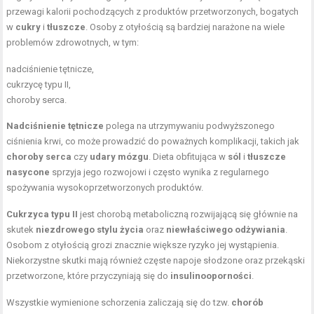
przewagi kalorii pochodzących z produktów przetworzonych, bogatych
w
cukry
i
tłuszcze
. Osoby z otyłością są bardziej narażone na wiele
problemów zdrowotnych, w tym:
nadciśnienie tętnicze,
cukrzycę typu II,
choroby serca.
Nadciśnienie tętnicze
polega na utrzymywaniu podwyższonego
ciśnienia krwi, co może prowadzić do poważnych komplikacji, takich jak
choroby serca
czy
udary mózgu
. Dieta obfitująca w
sól
i
tłuszcze
nasycone
sprzyja jego rozwojowi i często wynika z regularnego
spożywania wysokoprzetworzonych produktów.
Cukrzyca typu II
jest chorobą metaboliczną rozwijającą się głównie na
skutek
niezdrowego stylu życia
oraz
niewłaściwego odżywiania
.
Osobom z otyłością grozi znacznie większe ryzyko jej wystąpienia.
Niekorzystne skutki mają również częste napoje słodzone oraz przekąski
przetworzone, które przyczyniają się do
insulinooporności
.
Wszystkie wymienione schorzenia zaliczają się do tzw.
chorób