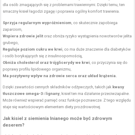
dla osób zmagających się z problemami trawiennymi. Dzięki temu, ten
smaczny kisiel łagodzi zgagę i poprawia ogólny komfort trawienia.
Sprzyja regularnym wypróżnieniom
, co skutecznie zapobiega
zaparciom,
Wspiera
zdrowie jelit
oraz obniża ryzyko wystąpienia nowotworów jelita
grubego,
Reguluje poziom cukru we krwi
, co ma duże znaczenie dla diabetyków
i osób borykających się z insulinoopornością,
Obniża cholesterol oraz trójglicerydy we krwi
, co przyczynia się do
poprawy profilu lipidowego organizmu,
Ma pozytywny wpływ na zdrowie serca oraz układ krążenia.
Dzięki zawartości cennych składników odżywczych, takich jak
kwasy
tłuszczowe omega-3
i
lignany
, kisiel ten ma działanie przeciwzapalne.
Może również wspierać pamięć oraz funkcje poznawcze. Z tego względu
staje się wartościowym elementem diety prozdrowotnej.
Jak kisiel z siemienia lnianego może być zdrowym
deserem?