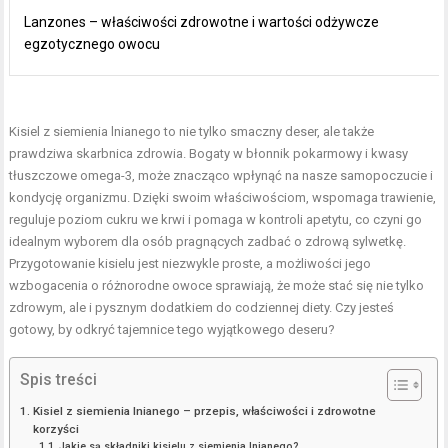
Lanzones – właściwości zdrowotne i wartości odżywcze
egzotycznego owocu
Kisiel z siemienia lnianego to nie tylko smaczny deser, ale także
prawdziwa skarbnica zdrowia. Bogaty w błonnik pokarmowy i kwasy
tłuszczowe omega-3, może znacząco wpłynąć na nasze samopoczucie i
kondycję organizmu. Dzięki swoim właściwościom, wspomaga trawienie,
reguluje poziom cukru we krwi i pomaga w kontroli apetytu, co czyni go
idealnym wyborem dla osób pragnących zadbać o zdrową sylwetkę.
Przygotowanie kisielu jest niezwykle proste, a możliwości jego
wzbogacenia o różnorodne owoce sprawiają, że może stać się nie tylko
zdrowym, ale i pysznym dodatkiem do codziennej diety. Czy jesteś
gotowy, by odkryć tajemnice tego wyjątkowego deseru?
Spis treści
Kisiel z siemienia lnianego – przepis, właściwości i zdrowotne
korzyści
Jakie są składniki kisielu z siemienia lnianego?