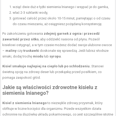
wziąć dwie duż e łyżki siemienia lnianego i wsypać je do garnka,
wlać 2-3 szklanki wody,
gotować całość przez około 10-15 minut, pamiętając o od czasu
do czasu mieszaniu, aż osiągniesz pożądaną konsystencję.
Po zakończeniu gotowania
zdejmij garnek z ognia
i
przecedź
zawartość przez sitko
, aby oddzielić nasiona od płynu. Pozwól
kisielowi ostygnąć, a w tym czasie możesz dodać swoje ulubione owoce
–
maliny
czy
truskawki
doskonale się sprawdzą. Jeśli lubisz słodsze
smaki, dodaj trochę
miodu
lub
syropu
.
Kisiel smakuje najlepiej na ciepło lub po schłodzeniu.
Stanowi
świetną opcję na zdrowy deser lub przekąskę przed posiłkiem, co
pomaga zaspokoić głód.
Jakie są właściwości zdrowotne kisielu z
siemienia lnianego?
Kisiel z siemienia lnianego
to niezwykle zdrowy przysmak, który
obfituje w liczne korzyści dla organizmu. Przede wszystkim działa
ochronnie na śluzówkę układu pokarmowego, co jest szczególnie istotne