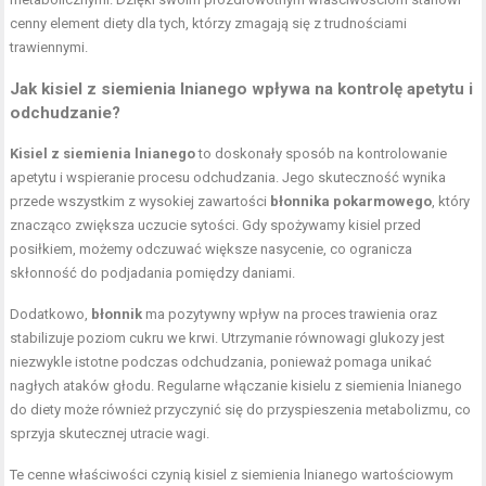
cenny element diety dla tych, którzy zmagają się z trudnościami
trawiennymi.
Jak kisiel z siemienia lnianego wpływa na kontrolę apetytu i
odchudzanie?
Kisiel z siemienia lnianego
to doskonały sposób na kontrolowanie
apetytu i wspieranie procesu odchudzania. Jego skuteczność wynika
przede wszystkim z wysokiej zawartości
błonnika pokarmowego
, który
znacząco zwiększa uczucie sytości. Gdy spożywamy kisiel przed
posiłkiem, możemy odczuwać większe nasycenie, co ogranicza
skłonność do podjadania pomiędzy daniami.
Dodatkowo,
błonnik
ma pozytywny wpływ na proces trawienia oraz
stabilizuje poziom cukru we krwi. Utrzymanie równowagi glukozy jest
niezwykle istotne podczas odchudzania, ponieważ pomaga unikać
nagłych
ataków głodu
. Regularne włączanie kisielu z siemienia lnianego
do diety może również przyczynić się do przyspieszenia metabolizmu, co
sprzyja skutecznej utracie wagi.
Te cenne właściwości czynią kisiel z siemienia lnianego wartościowym