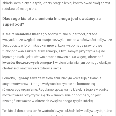
składnikiem diety dla tych, którzy pragną lepiej kontrolować swój apetyt i
redukować masę ciała.
Dlaczego kisiel z siemienia lnianego jest uważany za
superfood?
Kisiel z siemienia lnianego
zdobył miano superfood, przede
wszystkim ze względu na swoje niezwykle cenne właściwości odżywcze.
Jest bogaty w
błonnik pokarmowy
, który wspomaga prawidłowe
funkcjonowanie układu trawiennego, a tym samym przyczynia się do
lepszego ruchu jelit i ułatwia proces trawienia. Co więcej, obecność
kwasów tłuszczowych omega-3
w
siemieniu lnianym
pomaga obniżyć
cholesterol oraz wspiera zdrowie serca.
Ponadto,
lignany
zawarte w siemieniu lnianym wykazują działanie
antynowotworowe i mogą wpływać korzystnie na hormonalną
równowagę organizmu. Regularne spożywanie kisielu z tego składnika
może również przyczynić się do wzmocnienia odporności, co jest
szczególnie ważne w okresach zwiększonego ryzyka infekcji.
Ten kisiel dostarcza także wartościowych składników odżywczych, które