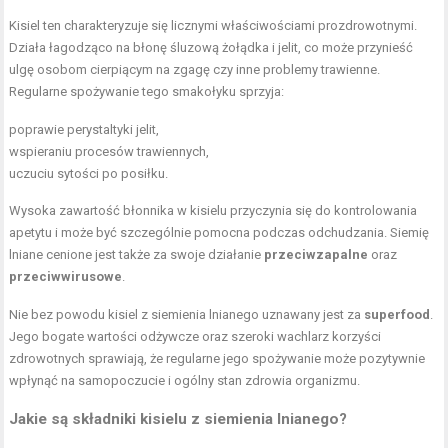
Kisiel ten charakteryzuje się licznymi właściwościami prozdrowotnymi.
Działa łagodząco na błonę śluzową żołądka i jelit, co może przynieść
ulgę osobom cierpiącym na zgagę czy inne problemy trawienne.
Regularne spożywanie tego smakołyku sprzyja:
poprawie perystaltyki jelit,
wspieraniu procesów trawiennych,
uczuciu sytości po posiłku.
Wysoka zawartość błonnika w kisielu przyczynia się do kontrolowania
apetytu i może być szczególnie pomocna podczas odchudzania. Siemię
lniane cenione jest także za swoje działanie
przeciwzapalne
oraz
przeciwwirusowe
.
Nie bez powodu kisiel z siemienia lnianego uznawany jest za
superfood
.
Jego bogate wartości odżywcze oraz szeroki wachlarz korzyści
zdrowotnych sprawiają, że regularne jego spożywanie może pozytywnie
wpłynąć na samopoczucie i
ogólny stan zdrowia
organizmu.
Jakie są składniki kisielu z siemienia lnianego?