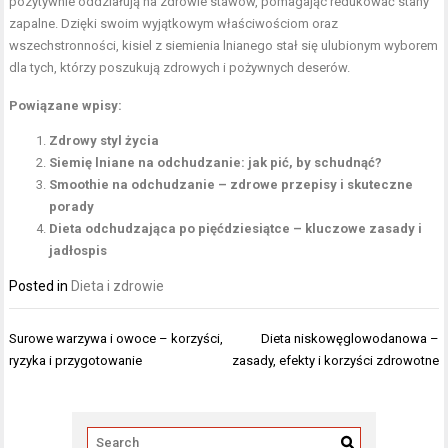
pozytywnie oddziałują na zdrowie stawów, pomagając redukować stany
zapalne. Dzięki swoim wyjątkowym właściwościom oraz
wszechstronności, kisiel z siemienia lnianego stał się ulubionym wyborem
dla tych, którzy poszukują zdrowych i pożywnych deserów.
Powiązane wpisy:
Zdrowy styl życia
Siemię lniane na odchudzanie: jak pić, by schudnąć?
Smoothie na odchudzanie – zdrowe przepisy i skuteczne
porady
Dieta odchudzająca po pięćdziesiątce – kluczowe zasady i
jadłospis
Posted in
Dieta i zdrowie
Nawigacja
Surowe warzywa i owoce – korzyści,
Dieta niskowęglowodanowa –
wpisu
ryzyka i przygotowanie
zasady, efekty i korzyści zdrowotne