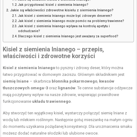
Jak przygotować kisiel z siemienia lnianego?
Jakie są właściwości zdrowotne kisielu z siemienia lnianego?
Jak kisiel z siemienia lnianego może być zdrowym deserem?
Jak kisiel z siemienia lnianego może pomóc na problemy trawienne?
Jak kisiel z siemienia lnianego wpływa na kontrolę apetytu i
odchudzanie?
Dlaczego kisiel z siemienia lnianego jest uważany za superfood?
Kisiel z siemienia lnianego – przepis,
właściwości i zdrowotne korzyści
Kisiel z siemienia lnianego
to pyszny i zdrowy deser, który można
łatwo przygotować w domowym zaciszu. Głównym składnikiem jest
siemię lniane
– skarbnica
błonnika pokarmowego
,
kwasów
tłuszczowych omega-3
oraz
lignanów
. Te cenne substancje odżywcze
mają pozytywny wpływ na nasze zdrowie, wspierając prawidłowe
funkcjonowanie
układu trawiennego
.
Aby stworzyć ten wyjątkowy kisiel, wystarczy połączyć siemię lniane z
wodą lub mlekiem roślinnym. Następnie gotuj mieszankę na małym ogniu
do momentu uzyskania pożądanej konsystencji. Dla urozmaicenia smaku
możesz dodać
naturalne słodziki
lub ulubione owoce.