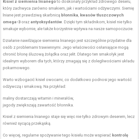
Kisiel z siemienia lnianego
to doskonały przykład zdrowego deseru,
który zachwyca zarówno smakiem, jak i wartościami odżywczymi. Siemię
lniane jest prawdziwą skarbnicą
błonnika
,
kwasów tłuszczowych
omega-3
oraz
antyoksydantów
. Dzięki tym składnikom, kisiel nie tylko
smakuje wybornie, ale także korzystnie wpływa na nasze samopoczucie.
Działanie nawilżające siemienia lnianego jest szczególnie przydatne dla
osób z problemami trawiennymi. Jego właściwości osłaniające mogą
chronić błonę śluzową żołądka oraz jelit. Dlatego ten smakołyk jest
idealnym wyborem dla tych, którzy zmagają się z dolegliwościami układu
pokarmowego.
Warto wzbogacić kisiel owocami, co dodatkowo podnosi jego wartość
odżywczą i smakową. Na przykład:
maliny dostarczają witamin i minerałów,
jagody zwiększają zawartość błonnika.
Kisiel z siemienia lnianego staje się więc nie tylko zdrowym deserem, lecz
również sycącą przekąską.
Co więcej, regularne spożywanie tego kisielu może wspierać
kontrolę