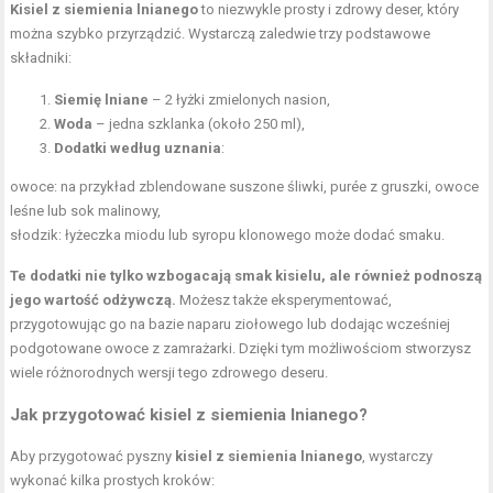
Kisiel z siemienia lnianego
to niezwykle prosty i zdrowy deser, który
można szybko przyrządzić. Wystarczą zaledwie trzy podstawowe
składniki:
Siemię lniane
– 2 łyżki zmielonych nasion,
Woda
– jedna szklanka (około 250 ml),
Dodatki według uznania
:
owoce: na przykład zblendowane suszone śliwki, purée z gruszki, owoce
leśne lub sok malinowy,
słodzik: łyżeczka miodu lub syropu klonowego może dodać smaku.
Te dodatki nie tylko wzbogacają smak kisielu, ale również podnoszą
jego wartość odżywczą.
Możesz także eksperymentować,
przygotowując go na bazie naparu ziołowego lub dodając wcześniej
podgotowane owoce z zamrażarki. Dzięki tym możliwościom stworzysz
wiele różnorodnych wersji tego zdrowego deseru.
Jak przygotować kisiel z siemienia lnianego?
Aby przygotować pyszny
kisiel z siemienia lnianego
, wystarczy
wykonać kilka prostych kroków: