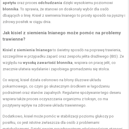
apetytu
oraz proces
odchudzania
dzięki wysokiemu poziomowi
błonnika
. To sprawia, że stanowi on doskonały wybór dla osób
dbających o linię. Kisiel z siemienia lnianego to prosty sposób na pyszny i
zdrowy posiłek w ciągu dnia.
Jak kisiel z siemienia lnianego może pomóc na problemy
trawienne?
Kisiel z siemienia lnianego
to świetny sposób na poprawę trawienia,
szczególnie w przypadku zaparć oraz zespołu jelita drażliwego (IBS). Ze
względu na
wysoką zawartość błonnika
, wspiera on pracę jelit, co
znacznie ułatwia wydalanie i zapobiega gromadzeniu się stolca.
Co więcej, kisiel działa osłonowo na błony śluzowe układu
pokarmowego, co czyni go skutecznym środkiem w łagodzeniu
podrażnień oraz stanów zapalnych. Regularne spożywanie tego deseru
wspiera także
proces oczyszczania organizmu
z toksyn, co ma
pozytywny wpływ na zdrowie układu trawiennego.
Dodatkowo, kisiel może pomóc w stabilizacji poziomu glukozy po
posiłku, co jest istotne zwłaszcza dla osób z problemami
metabolicznymi. Dzięki swoim prozdrowotnym właściwościom stanowi