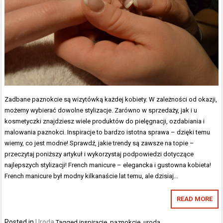
Zadbane paznokcie są wizytówką każdej kobiety. W zależności od okazji,
możemy wybierać dowolne stylizacje. Zarówno w sprzedaży, jak i u
kosmetyczki znajdziesz wiele produktów do pielęgnacji, ozdabiania i
malowania paznokci. Inspiracje to bardzo istotna sprawa – dzięki temu
wiemy, co jest modne! Sprawdź, jakie trendy są zawsze na topie –
przeczytaj poniższy artykuł i wykorzystaj podpowiedzi dotyczące
najlepszych stylizacji! French manicure – elegancka i gustowna kobieta!
French manicure był modny kilkanaście lat temu, ale dzisiaj…
READ MORE
Posted in
Uroda
Tagged
inspiracje
,
paznokcie
,
uroda