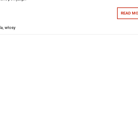
READ MO
da
,
włosy