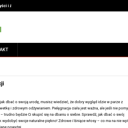
yści i źródła pełne smaku
TAKT
ji
 jak dbać o swoją urodę, musisz wiedzieć, że dobry wygląd idzie w parze z
etkę i zdrowym odżywianiem. Pielęgnacja ciała jest ważna, ale jeśli nie pomy
 – trudno będzie Ci skupić się na dbaniu o siebie. Sprawdź, jak dbać o swój
ak wydobyć swoje naturalne piękno! Zdrowe i lśniące włosy – co ma na nie w
ziane powyżej,…