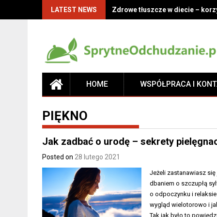
LATEST NEWS
Zdrowe tłuszcze w diecie – korz
HOME
WSPÓŁPRACA I KON
PIĘKNO
Jak zadbać o urodę – sekrety pielęgnac
Posted on
28 lutego 2021
Jeżeli zastanawiasz się
dbaniem o szczupłą sylw
o odpoczynku i relaksie
wygląd wielotorowo i j
Tak jak było to powied