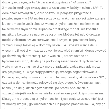
Gdzie oprócz aquaparku lub basenu skorzystasz z hydromasażu?
Z masażu wodnego skorzystasz także niemal w każdym salonie SPA! To
doskonałe rozwiązanie, które pozwoli Ci połączyć przyjemne z
pożytecznym – w SPA możesz przy okazji wykonać zabiegi upiększające
lub inne masaże. Jeśli chcesz, wannę z hydromasażem możesz mieć
także we własnym domu. Kupno najprostszego modelu nie kosztuje
majątku, a korzyści są naprawdę ogromne. Możesz też nabyć droższy
model z elektronicznym sterowaniem i licznymi ulepszeniami, który
zamieni Twoją łazienkę w domowy salon SPA. Droższa wanna da Ci
więcej możliwości – możesz dowolnie ustawiać strumień i dopasowywać
go do własnych preferencji. Małe wanienki, przeznaczone do
hydromasażu stóp, działają na podobnej zasadzie do dużych wanien i
warto mieć w domu nawet tak małe urządzenie, zwłaszcza gdy masz
stojącą pracę, a Twoje stopy potrzebują szczególnego traktowania.
Pamiętaj też, że hydromasaż, zarówno ten na pływalni, jak i w salonie SPA ,
czy też w domu, nie może odbywać się zbyt długo. Wówczas zamiast
relaksu, na drugi dzień będziesz miał po prostu obolałe ciało,
szczególnie jeśli woda w wannie była ustawiona pod dużym ciśnieniem.
Dlatego, nie przesadzaj z hydromasażem i jeśli czujesz, że strumień jest
za mocny, ureguluj go własnoręcznie lub poproś pracownika SPA, aby go