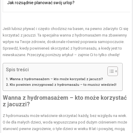
Jak rozsądnie planować swój urlop?
Jeśli lubisz pływać i często chodzisz na basen, na pewno zdarzyło Ci się
korzystać z jacuzzi. Ta specjalna wanna z hydromasażem ma zbawienny
wpływ na Twoje zdrowie, doskonale również poprawia samopoczucie.
Sprawdź, kiedy powinieneś skorzystać z hydromasażu, a kiedy jest to
niewskazane. Przeczytaj poniższy artykuł – zajmie Ci to tylko chwilę!
Spis treści
Wanna z hydromasażem – kto może korzystać z jacuzzi?
Kto powinien zrezygnować z hydromasażu – to musisz wiedzieć!
Wanna z hydromasażem – kto może korzystać
z
jacuzzi
?
Z hydromasażu może właściwie skorzystać każdy, bez względu na wiek.
O ile dla małych dzieci, woda wypuszczana pod dużym ciśnieniem może
stanowić pewne zagrożenie, o tyle dzieci w wieku 8 lat i powyżej, mogą