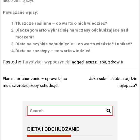
nieco zmniejszył.
Powiązane wpisy:
Tłuszcze roślinne – co warto o nich wiedzieć?
Dlaczego warto wybrać się na wczasy odchudzające nad
morzem?
Dieta na szybkie schudnięcie – co warto wiedzieć i unikać?
Dieta na rozstępy – co warto wiedzieć
Posted in
Turystyka i wypoczynek
Tagged
jacuzzi
,
spa
,
zdrowie
Nawigacja
Plan na odchudzanie – sprawdź, co
Jaka suknia ślubna będzie
wpisu
musisz zrobić, żeby schudnąć!
najlepsza?
DIETA I ODCHUDZANIE