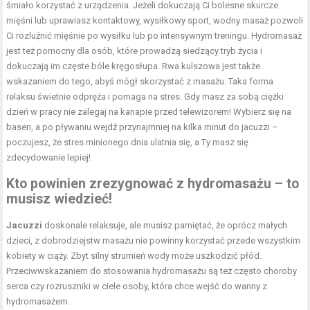
śmiało korzystać z urządzenia. Jeżeli dokuczają Ci bolesne skurcze
mięśni lub uprawiasz kontaktowy, wysiłkowy sport, wodny masaż pozwoli
Ci rozluźnić mięśnie po wysiłku lub po intensywnym treningu. Hydromasaż
jest też pomocny dla osób, które prowadzą siedzący tryb życia i
dokuczają im częste bóle kręgosłupa. Rwa kulszowa jest także
wskazaniem do tego, abyś mógł skorzystać z masażu. Taka forma
relaksu świetnie odpręża i pomaga na stres. Gdy masz za sobą ciężki
dzień w pracy nie zalegaj na kanapie przed telewizorem! Wybierz się na
basen, a po pływaniu wejdź przynajmniej na kilka minut do jacuzzi –
poczujesz, że stres minionego dnia ulatnia się, a Ty masz się
zdecydowanie lepiej!
Kto powinien zrezygnować z hydromasażu – to
musisz wiedzieć!
Jacuzzi
doskonale relaksuje, ale musisz pamiętać, że oprócz małych
dzieci, z dobrodziejstw masażu nie powinny korzystać przede wszystkim
kobiety w ciąży. Zbyt silny strumień wody może uszkodzić płód.
Przeciwwskazaniem do stosowania hydromasażu są też często choroby
serca czy rozruszniki w ciele osoby, która chce wejść do wanny z
hydromasażem.