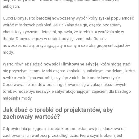
aukcjach.
Gucci Dionysus to bardziej nowoczesny wybór, który zyskał popularność
wśród młodszych pokoleń. Jej unikalny design, często ozdabiany
charakterystycznymi detalami, sprawia, że torebka ta wyróżnia się w
tłumie. Dionysus łączy w sobie tradycję rzemiosła Gucci z
nowoczesnością, przyciągając tym samym szeroką grupę entuzjastów
mody.
Warto również śledzić
nowości
i
limitowane edycje
, które mogą stać
się przyszłymi hitami. Marki często zaskakują unikalnymi modelami, które
szybko zyskują na wartości, czyniąc z nich doskonałe inwestycje.
Obserwowanie trendów oraz angażowanie się w zakup luksusowych
torebek może być niezwykle satysfakcjonującym zajęciem dla każdego
miłośnika mody.
Jak dbać o torebki od projektantów, aby
zachowały wartość?
Odpowiednia pielęgnacja torebek od projektantów jest kluczowa dla
zachowania ich wartości przez długi czas. Pierwszym krokiem jest