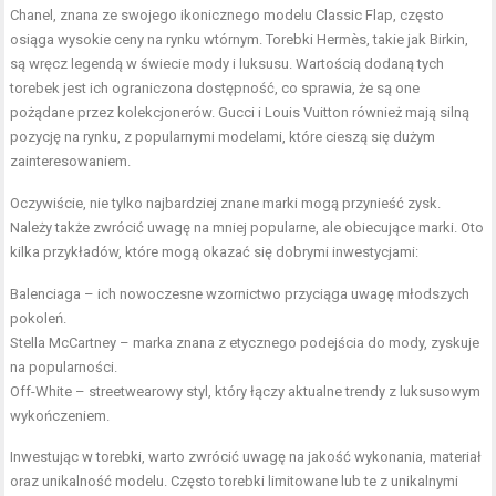
Chanel, znana ze swojego ikonicznego modelu Classic Flap, często
osiąga wysokie ceny na rynku wtórnym. Torebki Hermès, takie jak Birkin,
są wręcz legendą w świecie mody i luksusu. Wartością dodaną tych
torebek jest ich ograniczona dostępność, co sprawia, że są one
pożądane przez kolekcjonerów. Gucci i Louis Vuitton również mają silną
pozycję na rynku, z popularnymi modelami, które cieszą się dużym
zainteresowaniem.
Oczywiście, nie tylko najbardziej znane marki mogą przynieść zysk.
Należy także zwrócić uwagę na mniej popularne, ale obiecujące marki. Oto
kilka przykładów, które mogą okazać się dobrymi inwestycjami:
Balenciaga – ich nowoczesne wzornictwo przyciąga uwagę młodszych
pokoleń.
Stella McCartney – marka znana z etycznego podejścia do mody, zyskuje
na popularności.
Off-White – streetwearowy styl, który łączy aktualne trendy z luksusowym
wykończeniem.
Inwestując w torebki, warto zwrócić uwagę na jakość wykonania, materiał
oraz unikalność modelu. Często torebki limitowane lub te z unikalnymi