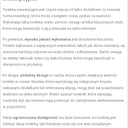
Torebka inwestycyjna jest czymś więcej niż tylko dodatkiem; to również
forma inwestycji, która może z biegiem czasu zyskać na wartości.
Wybierając taką torebkę, warto zwrócić uwagę na kilka kluczowych cech,
które mogą świadczyć o jej potencjale na rynku wtórnym.
Po pierwsze,
wysoka jakość wykonania
jest absolutnie kluczowa.
Torebki wykonane z najlepszych materiałów, takich jak skóra naturalna, są
znacznie bardziej odporne na uszkodzenia i odbarwienia. Zwróć uwagę
na detale, takie jak szwy czy wykończenia, które mogą świadczyć o
staranności w produkcji.
Po drugie,
unikalny design
to cecha, która często zwiększa wartość
torebki w czasie. Modele, które wyróżniają się nietypowym krojem,
ciekawymi dodatkami lub limitowaną edycją, mogą stać się prawdziwymi
skarbami na rynku wtórnym. Warto szukać torebek, które wyrażają
osobisty styl, ale również mają potencjał do zatrzymania zainteresowania
w przyszłości.
Także
ograniczona dostępność
ma duże znaczenie. Im trudniej jest
zdobyć daną torebkę, tym bardziej może się ona stać pożądanym