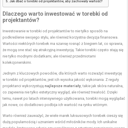
Jak dbać o torebki od projektantów, aby zachowały wartość?
Dlaczego warto inwestować w torebki od
projektantów?
Inwestowanie w torebki od projektantów to nie tylko sposób na
podkreślenie swojego stylu, ale również korzystna decyzja finansowa.
Wartości niektórych torebek ma szansę rosnąć z biegiem lat, co sprawia,
że mogą one stać się atrakcyjną inwestycją. Takie torebki często stają się
nie tylko modnymi dodatkami, ale również przedmiotami
kolekcjonerskimi.
Jednym z kluczowych powodów, dla których warto rozważyć inwestycję
w torebki od projektantów, jest ich wysoka jakość wykonania. Z reguły
projektanci wykorzystują
najlepsze materiały
, takie jak skóra naturalna,
co zapewnia nie tylko estetyczny wygląd, ale również trwałość. Dzięki
temu, nawet po latach intensywnego użytkowania, torebki mogą wyglądać
jak nowe, co dodatkowo podbija ich wartość na rynku wtórnym.
Warto również zauważyć, że wiele marek luksusowych torebek cieszy się
dużą popularnością i uznaniem wśród miłośników mody. Ich unikalne