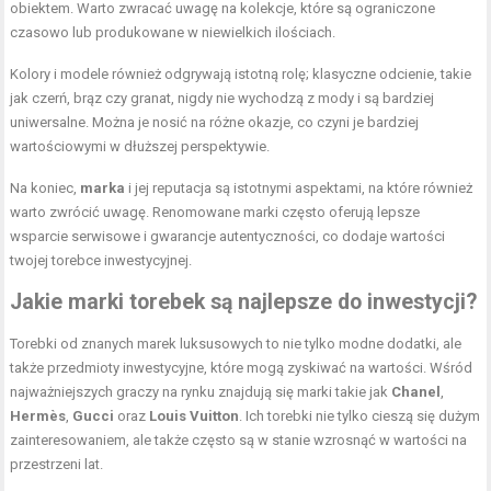
obiektem. Warto zwracać uwagę na kolekcje, które są ograniczone
czasowo lub produkowane w niewielkich ilościach.
Kolory i modele również odgrywają istotną rolę; klasyczne odcienie, takie
jak czerń, brąz czy granat, nigdy nie wychodzą z mody i są bardziej
uniwersalne. Można je nosić na różne okazje, co czyni je bardziej
wartościowymi w dłuższej perspektywie.
Na koniec,
marka
i jej reputacja są istotnymi aspektami, na które również
warto zwrócić uwagę. Renomowane marki często oferują lepsze
wsparcie serwisowe i gwarancje autentyczności, co dodaje wartości
twojej torebce inwestycyjnej.
Jakie marki torebek są najlepsze do inwestycji?
Torebki od znanych marek luksusowych to nie tylko modne dodatki, ale
także przedmioty inwestycyjne, które mogą zyskiwać na wartości. Wśród
najważniejszych graczy na rynku znajdują się marki takie jak
Chanel
,
Hermès
,
Gucci
oraz
Louis Vuitton
. Ich torebki nie tylko cieszą się dużym
zainteresowaniem, ale także często są w stanie wzrosnąć w wartości na
przestrzeni lat.