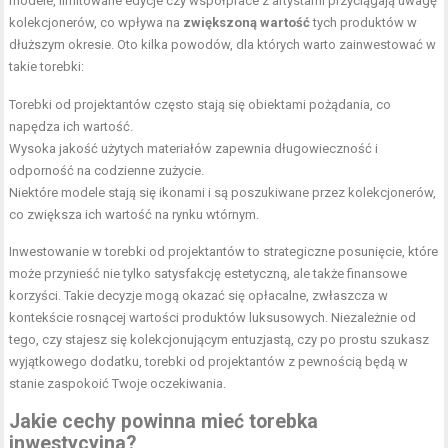
modele, limitowane edycje czy współprace z artystami przyciągają uwagę
kolekcjonerów, co wpływa na
zwiększoną wartość
tych produktów w
dłuższym okresie. Oto kilka powodów, dla których warto zainwestować w
takie torebki:
Torebki od projektantów często stają się obiektami pożądania, co
napędza ich wartość.
Wysoka jakość użytych materiałów zapewnia długowieczność i
odporność na codzienne zużycie.
Niektóre modele stają się ikonami i są poszukiwane przez kolekcjonerów,
co zwiększa ich wartość na rynku wtórnym.
Inwestowanie w torebki od projektantów to strategiczne posunięcie, które
może przynieść nie tylko satysfakcję estetyczną, ale także finansowe
korzyści. Takie decyzje mogą okazać się opłacalne, zwłaszcza w
kontekście rosnącej wartości produktów luksusowych. Niezależnie od
tego, czy stajesz się kolekcjonującym entuzjastą, czy po prostu szukasz
wyjątkowego dodatku, torebki od projektantów z pewnością będą w
stanie zaspokoić Twoje oczekiwania.
Jakie cechy powinna mieć torebka
inwestycyjna?