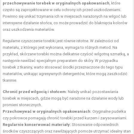
przechowywanie torebek w oryginalnych opakowaniach
, które
często są zaprojektowane w celu ochrony ich przed uszkodzeniami.
Powinno się unikać trzymania ich w miejscach narażonych na wilgoć lub
intensywne działanie słońca, co może prowadzić do blaknięcia kolorów
oraz uszkodzenia materiałów.
Regularne czyszczenie torebki jest równie istotne. W zależności od
materiału, z którego jest wykonana, wymaga to różnych metod. Na
przykład, skórzane torebki można delikatnie czyścić wilgotną szmatką, a
następnie nawilżać specjalnym preparatem do skóry. W przypadku
torebek z tkaniny, warto stosować środki przeznaczone do tego typu
materiałów, unikając agresywnych detergentów, które mogą zaszkodzić
tkaninie.
Chronić przed wilgocią i słońcem:
Należy unikać pozostawiania
torebek w miejscach, gdzie mogą być narażone na działanie wody lub
promieni słonecznych.
Przechowywać w oryginalnych opakowaniach:
Oryginalne pudełka
czy pokrowce pomagają chronić torebki przed kurzem i zarysowaniami.
Regularnie konserwować materiały:
Stosowanie odpowiednich
środków czyszczących oraz nawilżających pomoże utrzymać idealny stan