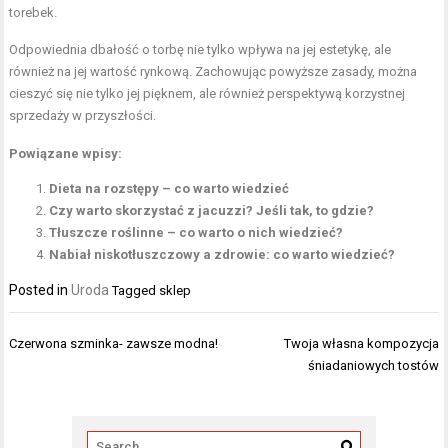
torebek.
Odpowiednia dbałość o torbę nie tylko wpływa na jej estetykę, ale
również na jej wartość rynkową. Zachowując powyższe zasady, można
cieszyć się nie tylko jej pięknem, ale również perspektywą korzystnej
sprzedaży w przyszłości.
Powiązane wpisy:
Dieta na rozstępy – co warto wiedzieć
Czy warto skorzystać z jacuzzi? Jeśli tak, to gdzie?
Tłuszcze roślinne – co warto o nich wiedzieć?
Nabiał niskotłuszczowy a zdrowie: co warto wiedzieć?
Posted in
Uroda
Tagged
sklep
Nawigacja
Czerwona szminka- zawsze modna!
Twoja własna kompozycja
wpisu
śniadaniowych tostów