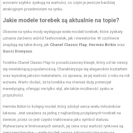
wzorami szybko zyskują na wartości, co czyni je jeszcze bardziej
atrakcyjnym przedmiotem na rynku.
Jakie modele torebek są aktualnie na topie?
Obecnie na rynku mody występuje wiele modeli torebek, które zyskały
uznanie zarówno wśród fashionistek, jak i inwestorów. W czołówce
znajdują się takie ikony, jak
Chanel Classic Flap
,
Hermès Birkin
oraz
Gucci Dionysus
.
Torebka Chanel Classic Flap to ponadczasowy klasyk, który od lat cieszy
się niesłabnącą popularnością. Charakteryzuje się eleganckim kształtem
oraz wysokiej jakości materiałami, co sprawia, że jej wartość z roku na rok
wzrasta. Warto dodać, że ta torebka ma również duży potencjał
inwestycyjny, oferując nie tylko styl, ale także możliwość zysku w
przyszłości.
Hermès Birkin to kolejny model, który zdobył serca wielu miłośników
luksusu. Jest uważana za jedną z najbardziej pożądanych torebek na
świecie, przez co jest często traktowana jako symbol statusu.
Wytwarzana w limitowanych seriach, jej cena oraz wartość rynkowa są
nieprzewidywalne – wiele modeli osiąga astronomiczne sumy na