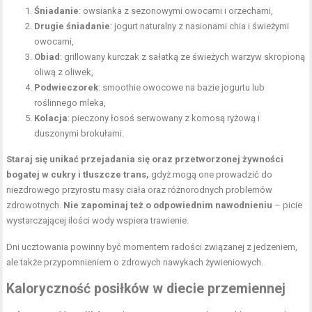
Śniadanie
: owsianka z sezonowymi owocami i orzechami,
Drugie śniadanie
: jogurt naturalny z nasionami chia i świeżymi
owocami,
Obiad
: grillowany kurczak z sałatką ze świeżych warzyw skropioną
oliwą z oliwek,
Podwieczorek
: smoothie owocowe na bazie jogurtu lub
roślinnego mleka,
Kolacja
: pieczony łosoś serwowany z komosą ryżową i
duszonymi brokułami.
Staraj się unikać przejadania się oraz przetworzonej żywności
bogatej w cukry i tłuszcze trans,
gdyż mogą one prowadzić do
niezdrowego przyrostu masy ciała oraz różnorodnych problemów
zdrowotnych.
Nie zapominaj też o odpowiednim nawodnieniu
– picie
wystarczającej ilości wody wspiera trawienie.
Dni ucztowania powinny być momentem radości związanej z jedzeniem,
ale także przypomnieniem o zdrowych nawykach żywieniowych.
Kaloryczność posiłków w diecie przemiennej