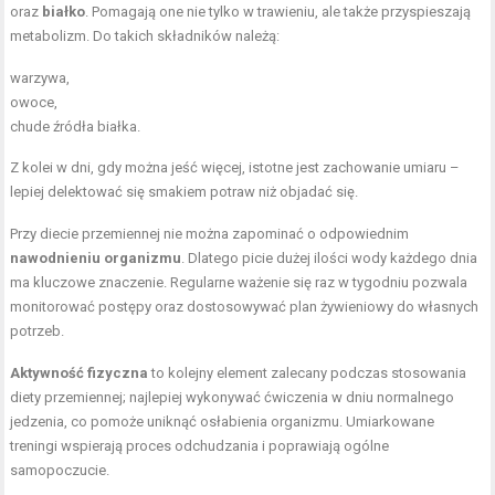
oraz
białko
. Pomagają one nie tylko w trawieniu, ale także przyspieszają
metabolizm. Do takich składników należą:
warzywa,
owoce,
chude źródła białka.
Z kolei w dni, gdy można jeść więcej, istotne jest zachowanie umiaru –
lepiej delektować się smakiem potraw niż objadać się.
Przy diecie przemiennej nie można zapominać o odpowiednim
nawodnieniu organizmu
. Dlatego picie dużej ilości wody każdego dnia
ma kluczowe znaczenie. Regularne ważenie się raz w tygodniu pozwala
monitorować postępy oraz dostosowywać plan żywieniowy do własnych
potrzeb.
Aktywność fizyczna
to kolejny element zalecany podczas stosowania
diety przemiennej; najlepiej wykonywać ćwiczenia w dniu normalnego
jedzenia, co pomoże uniknąć osłabienia organizmu. Umiarkowane
treningi wspierają proces odchudzania i poprawiają ogólne
samopoczucie.