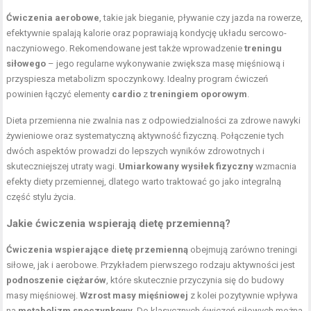
Ćwiczenia aerobowe
, takie jak bieganie, pływanie czy jazda na rowerze,
efektywnie spalają kalorie oraz poprawiają kondycję układu sercowo-
naczyniowego. Rekomendowane jest także wprowadzenie
treningu
siłowego
– jego regularne wykonywanie zwiększa masę mięśniową i
przyspiesza metabolizm spoczynkowy. Idealny program ćwiczeń
powinien łączyć elementy
cardio
z
treningiem oporowym
.
Dieta przemienna nie zwalnia nas z odpowiedzialności za
zdrowe nawyki
żywieniowe
oraz systematyczną aktywność fizyczną. Połączenie tych
dwóch aspektów prowadzi do lepszych wyników zdrowotnych i
skuteczniejszej utraty wagi.
Umiarkowany wysiłek fizyczny
wzmacnia
efekty diety przemiennej, dlatego warto traktować go jako integralną
część stylu życia.
Jakie ćwiczenia wspierają dietę przemienną?
Ćwiczenia wspierające dietę przemienną
obejmują zarówno treningi
siłowe, jak i aerobowe. Przykładem pierwszego rodzaju aktywności jest
podnoszenie ciężarów
, które skutecznie przyczynia się do budowy
masy mięśniowej.
Wzrost masy mięśniowej
z kolei pozytywnie wpływa
na
metabolizm spoczynkowy
. Do klasycznych ćwiczeń siłowych można