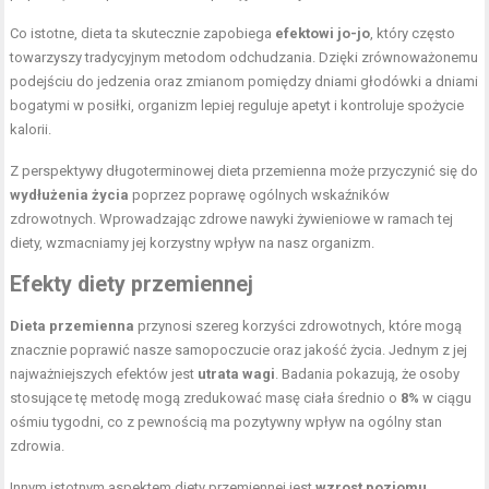
Co istotne, dieta ta skutecznie zapobiega
efektowi jo-jo
, który często
towarzyszy tradycyjnym metodom odchudzania. Dzięki zrównoważonemu
podejściu do jedzenia oraz zmianom pomiędzy dniami głodówki a dniami
bogatymi w posiłki, organizm lepiej reguluje apetyt i kontroluje spożycie
kalorii.
Z perspektywy długoterminowej dieta przemienna może przyczynić się do
wydłużenia życia
poprzez poprawę ogólnych wskaźników
zdrowotnych. Wprowadzając zdrowe nawyki żywieniowe w ramach tej
diety, wzmacniamy jej korzystny wpływ na nasz organizm.
Efekty diety przemiennej
Dieta przemienna
przynosi szereg korzyści zdrowotnych, które mogą
znacznie poprawić nasze samopoczucie oraz jakość życia. Jednym z jej
najważniejszych efektów jest
utrata wagi
. Badania pokazują, że osoby
stosujące tę metodę mogą zredukować masę ciała średnio o
8%
w ciągu
ośmiu tygodni, co z pewnością ma pozytywny wpływ na ogólny stan
zdrowia.
Innym istotnym aspektem diety przemiennej jest
wzrost poziomu