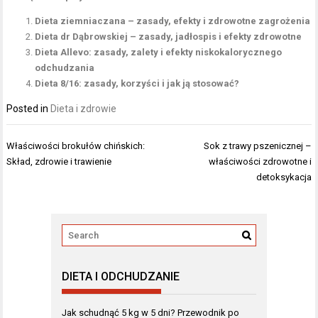
Dieta ziemniaczana – zasady, efekty i zdrowotne zagrożenia
Dieta dr Dąbrowskiej – zasady, jadłospis i efekty zdrowotne
Dieta Allevo: zasady, zalety i efekty niskokalorycznego
odchudzania
Dieta 8/16: zasady, korzyści i jak ją stosować?
Posted in
Dieta i zdrowie
Nawigacja
Właściwości brokułów chińskich:
Sok z trawy pszenicznej –
wpisu
Skład, zdrowie i trawienie
właściwości zdrowotne i
detoksykacja
DIETA I ODCHUDZANIE
Jak schudnąć 5 kg w 5 dni? Przewodnik po