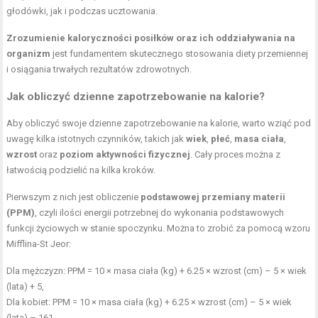
głodówki, jak i podczas ucztowania.
Zrozumienie kaloryczności posiłków oraz ich oddziaływania na
organizm
jest fundamentem skutecznego stosowania diety przemiennej
i osiągania trwałych rezultatów zdrowotnych.
Jak obliczyć dzienne zapotrzebowanie na kalorie?
Aby obliczyć swoje dzienne zapotrzebowanie na kalorie, warto wziąć pod
uwagę kilka istotnych czynników, takich jak
wiek
,
płeć
,
masa ciała
,
wzrost
oraz
poziom aktywności fizycznej
. Cały proces można z
łatwością podzielić na kilka kroków.
Pierwszym z nich jest obliczenie
podstawowej przemiany materii
(PPM)
, czyli ilości energii potrzebnej do wykonania podstawowych
funkcji życiowych w stanie spoczynku. Można to zrobić za pomocą wzoru
Mifflina-St Jeor:
Dla mężczyzn: PPM = 10 × masa ciała (kg) + 6.25 × wzrost (cm) – 5 × wiek
(lata) + 5,
Dla kobiet: PPM = 10 × masa ciała (kg) + 6.25 × wzrost (cm) – 5 × wiek
(lata) – 161.