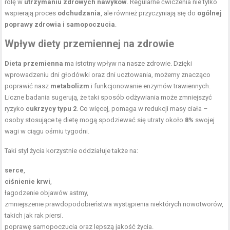
rolę w
utrzymaniu zdrowych nawyków
. Regularne ćwiczenia nie tylko
wspierają proces
odchudzania
, ale również przyczyniają się do
ogólnej
poprawy zdrowia i samopoczucia
.
Wpływ diety przemiennej na zdrowie
Dieta przemienna
ma istotny wpływ na nasze zdrowie. Dzięki
wprowadzeniu dni głodówki oraz dni ucztowania, możemy znacząco
poprawić nasz
metabolizm
i funkcjonowanie enzymów trawiennych.
Liczne badania sugerują, że taki sposób odżywiania może zmniejszyć
ryzyko
cukrzycy typu 2
. Co więcej, pomaga w redukcji masy ciała –
osoby stosujące tę dietę mogą spodziewać się utraty około
8%
swojej
wagi w ciągu ośmiu tygodni.
Taki styl życia korzystnie oddziałuje także na:
serce
,
ciśnienie krwi
,
łagodzenie objawów astmy,
zmniejszenie prawdopodobieństwa wystąpienia niektórych nowotworów,
takich jak rak piersi.
poprawę samopoczucia oraz lepszą jakość życia.