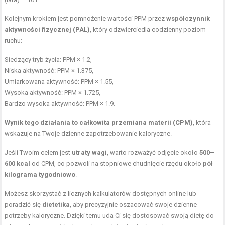
Kolejnym krokiem jest pomnożenie wartości PPM przez
współczynnik
aktywności fizycznej (PAL)
, który odzwierciedla codzienny poziom
ruchu:
Siedzący tryb życia
: PPM × 1.2,
Niska aktywność: PPM × 1.375,
Umiarkowana aktywność: PPM × 1.55,
Wysoka aktywność: PPM × 1.725,
Bardzo wysoka aktywność: PPM × 1.9.
Wynik tego działania to całkowita przemiana materii (CPM)
, która
wskazuje na Twoje dzienne zapotrzebowanie kaloryczne.
Jeśli Twoim celem jest
utraty wagi
, warto rozważyć odjęcie około
500–
600 kcal
od CPM, co pozwoli na stopniowe chudnięcie rzędu około
pół
kilograma tygodniowo
.
Możesz skorzystać z licznych kalkulatorów dostępnych online lub
poradzić się
dietetika
, aby precyzyjnie oszacować swoje dzienne
potrzeby kaloryczne. Dzięki temu uda Ci się dostosować swoją dietę do