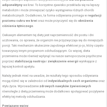
adiponektyny
we krwi. To korzystne zjawisko przekłada się na lepszy
metabolizm i może zmniejszać ryzyko wystąpienia różnych chorób
metabolicznych. Dodatkowo, ta forma odżywiania pomaga w
regulacji
poziomu cukru we krwi
oraz może przyczynić się do
obniżenia
ciśnienia tętniczego
.
Ciekawym elementem tej diety jest naprzemienność dni postu i dni
ucztowania, co sprawia, że organizm nie przyzwyczaja się do mniejszych
porcji. Taki mechanizm skutecznie zapobiega efektowi jo-jo, który często
towarzyszy innym programom odchudzającym. Co więcej, dieta
przemienna może również wpłynąć na nasze samopoczucie psychiczne
poprzez
stabilizację nastroju
i
zwiększenie energii
wynikające z
lepszej kontroli apetytu.
Należy jednak mieć na uwadze, że rezultaty tego sposobu odżywiania
mogą różnić się w zależności od
indywidualnych cech organizmu
oraz
stylu życia. Wprowadzenie
zdrowych nawyków żywieniowych
równolegle z dietą przemienną może dodatkowo spotęgować pozytywne
efekty tej metody odchudzania.
Powiązane wpisy: