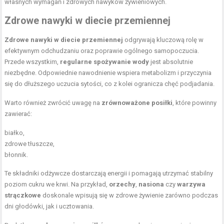
własnych wymagań i zdrowych nawyków żywieniowych.
Zdrowe nawyki w diecie przemiennej
Zdrowe nawyki w diecie przemiennej
odgrywają kluczową rolę w
efektywnym odchudzaniu oraz poprawie ogólnego samopoczucia.
Przede wszystkim,
regularne spożywanie wody
jest absolutnie
niezbędne. Odpowiednie nawodnienie wspiera metabolizm i przyczynia
się do dłuższego uczucia sytości, co z kolei ogranicza chęć podjadania.
Warto również zwrócić uwagę na
zrównoważone posiłki
, które powinny
zawierać:
białko,
zdrowe tłuszcze
,
błonnik.
Te składniki odżywcze dostarczają energii i pomagają utrzymać stabilny
poziom cukru we krwi. Na przykład,
orzechy
,
nasiona
czy
warzywa
strączkowe
doskonale wpisują się w zdrowe żywienie zarówno podczas
dni głodówki, jak i ucztowania.