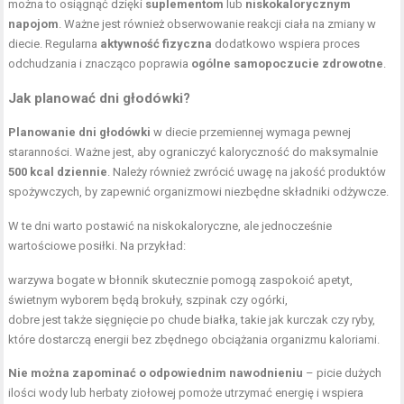
można to osiągnąć dzięki
suplementom
lub
niskokalorycznym
napojom
. Ważne jest również obserwowanie reakcji ciała na
zmiany w
diecie
. Regularna
aktywność fizyczna
dodatkowo wspiera proces
odchudzania i znacząco poprawia
ogólne samopoczucie zdrowotne
.
Jak planować dni głodówki?
Planowanie dni głodówki
w diecie przemiennej wymaga pewnej
staranności. Ważne jest, aby ograniczyć kaloryczność do maksymalnie
500 kcal dziennie
. Należy również zwrócić uwagę na jakość produktów
spożywczych, by zapewnić organizmowi niezbędne składniki odżywcze.
W te dni warto postawić na niskokaloryczne, ale jednocześnie
wartościowe posiłki. Na przykład:
warzywa bogate w błonnik skutecznie pomogą zaspokoić apetyt,
świetnym wyborem będą brokuły, szpinak czy ogórki,
dobre jest także sięgnięcie po chude białka, takie jak kurczak czy ryby,
które dostarczą energii bez zbędnego obciążania organizmu kaloriami.
Nie można zapominać o odpowiednim nawodnieniu
– picie dużych
ilości wody lub herbaty ziołowej pomoże utrzymać energię i wspiera