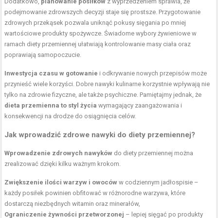
Dodatkowo,
planowanie posiłków
z wyprzedzeniem sprawia, że
podejmowanie zdrowszych decyzji staje się prostsze. Przygotowanie
zdrowych przekąsek pozwala uniknąć pokusy sięgania po mniej
wartościowe produkty spożywcze. Świadome wybory żywieniowe w
ramach diety przemiennej ułatwiają kontrolowanie masy ciała oraz
poprawiają samopoczucie.
Inwestycja czasu w gotowanie
i odkrywanie nowych przepisów może
przynieść wiele korzyści. Dobre nawyki kulinarne korzystnie wpływają nie
tylko na
zdrowie fizyczne
, ale także psychiczne. Pamiętajmy jednak, że
dieta przemienna to styl życia
wymagający zaangażowania i
konsekwencji na drodze do osiągnięcia celów.
Jak wprowadzić zdrowe nawyki do diety przemiennej?
Wprowadzenie zdrowych nawyków
do diety przemiennej można
zrealizować dzięki kilku ważnym krokom.
Zwiększenie ilości warzyw i owoców
w codziennym jadłospisie –
każdy posiłek powinien obfitować w różnorodne warzywa, które
dostarczą niezbędnych witamin oraz minerałów,
Ograniczenie żywności przetworzonej
– lepiej sięgać po produkty