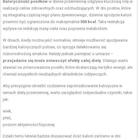
Kaloryczność posiłków
w diecie przemiennej odgrywa kluczową rolę w
realizacji celów zdrowotnych oraz odchudzających. W dni postne, które
są integralną częścią tego planu żywieniowego, dzienne spożycie kalorii
powinno być ograniczone do maksymalnie
500 kcal
. Taka restrykcja
wpływa na redukcję masy ciała oraz poprawia metabolizm.
W dniach, kiedy można jeść normalnie, istnieje możliwość spożywania
bardziej kalorycznych potraw, co sprzyja delektowaniu się
różnorodnością smaków. Należy jednak pamiętać o umiarze –
przejadanie się może zniweczyć efekty całej diety
. Dlatego warto
stawiać na zrównoważone posiłki, które dostarczają nie tylko energii, ale
również wszystkich niezbędnych składników odżywczych.
Aby precyzyjnie określić codzienne zapotrzebowanie kaloryczne w
ramach diety przemiennej, warto uwzględnić indywidualne czynniki, takie
jak:
wiek,
płeć,
poziom aktywności fizycznej.
Dzięki temu łatwiej będzie dopasować ilość kalorii zarówno w dni