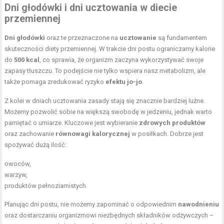
Dni głodówki i dni ucztowania w diecie
przemiennej
Dni głodówki
oraz te przeznaczone na
ucztowanie
są fundamentem
skuteczności diety przemiennej. W trakcie dni postu ograniczamy kalorie
do
500 kcal
, co sprawia, że organizm zaczyna wykorzystywać swoje
zapasy tłuszczu. To podejście nie tylko wspiera nasz metabolizm, ale
także pomaga zredukować ryzyko
efektu jo-jo
.
Z kolei w dniach ucztowania zasady stają się znacznie bardziej luźne.
Możemy pozwolić sobie na większą swobodę w jedzeniu, jednak warto
pamiętać o umiarze. Kluczowe jest wybieranie
zdrowych produktów
oraz zachowanie
równowagi kalorycznej
w posiłkach. Dobrze jest
spożywać dużą ilość:
owoców,
warzyw,
produktów pełnoziarnistych.
Planując dni postu, nie możemy zapominać o odpowiednim
nawodnieniu
oraz dostarczaniu organizmowi niezbędnych składników odżywczych –