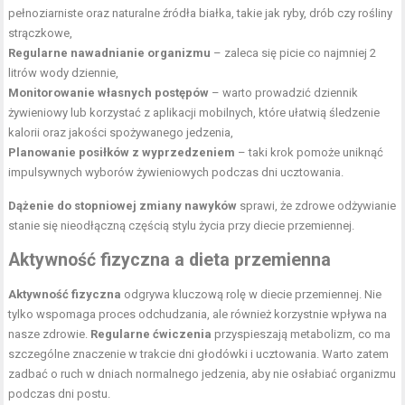
pełnoziarniste oraz
naturalne źródła białka
, takie jak ryby, drób czy rośliny
strączkowe,
Regularne nawadnianie organizmu
– zaleca się picie co najmniej 2
litrów wody dziennie,
Monitorowanie własnych postępów
– warto prowadzić dziennik
żywieniowy lub korzystać z aplikacji mobilnych, które ułatwią śledzenie
kalorii oraz jakości spożywanego jedzenia,
Planowanie posiłków z wyprzedzeniem
– taki krok pomoże uniknąć
impulsywnych wyborów żywieniowych podczas dni ucztowania.
Dążenie do stopniowej zmiany nawyków
sprawi, że zdrowe odżywianie
stanie się nieodłączną częścią stylu życia przy diecie przemiennej.
Aktywność fizyczna a dieta przemienna
Aktywność fizyczna
odgrywa kluczową rolę w diecie przemiennej. Nie
tylko wspomaga proces odchudzania, ale również korzystnie wpływa na
nasze zdrowie.
Regularne ćwiczenia
przyspieszają metabolizm, co ma
szczególne znaczenie w trakcie dni głodówki i ucztowania. Warto zatem
zadbać o ruch w dniach normalnego jedzenia, aby nie osłabiać organizmu
podczas dni postu.