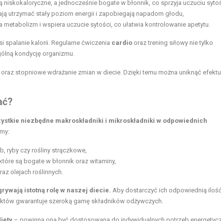
ą niskokaloryczne, a jednocześnie bogate w błonnik, co sprzyja uczuciu sytoś
ają utrzymać stały poziom energii i zapobiegają napadom głodu,
 metabolizm i wspiera uczucie sytości, co ułatwia kontrolowanie apetytu.
spalanie kalorii. Regularne ćwiczenia
cardio
oraz trening siłowy nie tylko
gólną kondycję organizmu.
 oraz stopniowe wdrażanie zmian w diecie. Dzięki temu można uniknąć efektu 
ać?
ystkie niezbędne makroskładniki i mikroskładniki w odpowiednich
my:
b, ryby czy rośliny strączkowe,
które są bogate w błonnik oraz witaminy,
oraz
olejach roślinnych
.
grywają istotną rolę w naszej diecie.
Aby dostarczyć ich odpowiednią ilość
uktów gwarantuje szeroką gamę składników odżywczych.
iety
– powinna ona być dostosowana do indywidualnych potrzeb energetyc