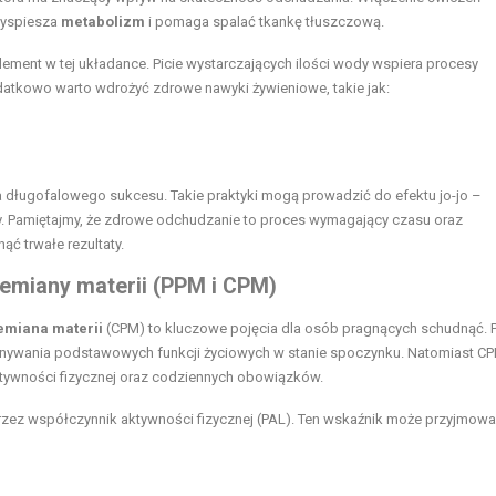
zyspiesza
metabolizm
i pomaga spalać tkankę tłuszczową.
ement w tej układance. Picie wystarczających ilości wody wspiera procesy
atkowo warto wdrożyć zdrowe nawyki żywieniowe, takie jak:
a długofalowego sukcesu. Takie praktyki mogą prowadzić do efektu jo-jo –
y. Pamiętajmy, że zdrowe odchudzanie to proces wymagający czasu oraz
ć trwałe rezultaty.
zemiany materii (PPM i CPM)
emiana materii
(CPM) to kluczowe pojęcia dla osób pragnących schudnąć.
konywania podstawowych funkcji życiowych w stanie spoczynku. Natomiast C
tywności fizycznej oraz codziennych obowiązków.
rzez współczynnik aktywności fizycznej (PAL). Ten wskaźnik może przyjmowa