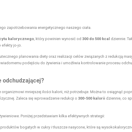
tego zapotrzebowania energetycznego naszego ciała.
icytu kalorycznego
, który powinien wynosić od
300 do 500 kcal
dziennie. Ta
efekty jo-jo.
kutecznego
planowania diety
oraz realizacji celów związanych z redukcją masy
świadomemu podejściu do żywienia i umożliwia kontrolowanie procesu odch
ie odchudzającej?
rganizmowi mniejszej ilości kalorii, niż potrzebuje. Można to osiągnąć pop
fizycznej. Zaleca się wprowadzenie redukcji o
300-500 kalorii
dziennie, co sp
wieniowe. Poniżej przedstawiam kilka efektywnych strategii:
ać produktów bogatych w cukry i tłuszcze nasycone, które są wysokokaloryczn