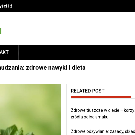
yści i źródła pełne smaku
TAKT
dzania: zdrowe nawyki i dieta
RELATED POST
Zdrowe tłuszcze w diecie – korzyś
źródła pełne smaku
Zdrowe odżywianie: zasady, składn