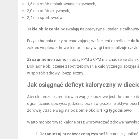
1,5 dla osób umiarkowanie aktywnych,
2,0 dla
osób aktywnych
,
2,4 dla sportowców.
Takie obliczenia
pozwalają na precyzyjne ustalenie całkowi
Przy układaniu diety odchudzającej ważne jest określenie
def
zakres wspiera zdrowe tempo utraty wagi i minimalizuje ryzyko 
Zrozumienie różnic
między PPM a CPM ma znaczenie dla s
Dokładne obliczenie zapotrzebowania kalorycznego sprzyja 
w sposób zdrowy i bezpieczny.
Jak osiągnąć deficyt kaloryczny w diec
Aby skutecznie zredukować wagę, kluczowe jest dostarczenie o
ograniczenie spożycia jedzenia oraz zwiększenie aktywności 
zdrowej utracie wagi na poziomie około
1 kg tygodniowo
.
Warto monitorować kalorie oraz wprowadzać zdrowe nawyki ży
Ograniczaj przetworzoną żywność
: staraj się unik