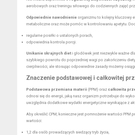
aerobowych oraz treningu siłowego do codziennych zajęć pr
Odpowiednie nawodnienie
organizmu to kolejny kluczowy el
metaboliczne oraz może pomóc w kontrolowaniu apetytu. Dod
regularne posiłki o ustalonych porach,
odpowiednia kontrola porcji.
Unikanie skrajnych diet
i głodówek jest niezwykle ważne dl
szybkiego powrotu do poprzedniej wagi po zakończeniu diet
cierpliwości, ale stosując odpowiednie zasady możemy osiągną
Znaczenie podstawowej i całkowitej pr
Podstawowa przemiana materii
(PPM) oraz
całkowita prz
odnosi się do energii, jaką nasz organizm potrzebuje do wy
uwzględnia dodatkowe wydatki energetyczne wynikające z ak
Aby określić CPM, konieczne jest pomnożenie wartości PPM p
wartości:
1,2 dla osób prowadzących
siedzący tryb życia
,