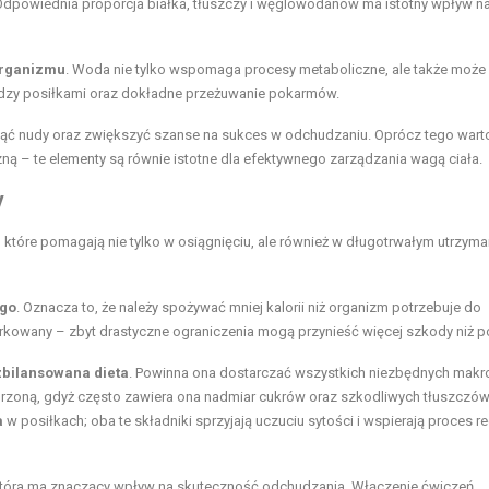
Odpowiednia proporcja białka, tłuszczy i węglowodanów ma istotny wpływ n
organizmu
. Woda nie tylko wspomaga procesy metaboliczne, ale także moż
iędzy posiłkami oraz dokładne przeżuwanie pokarmów.
knąć nudy oraz zwiększyć szanse na sukces w odchudzaniu. Oprócz tego wart
zną – te elementy są równie istotne dla efektywnego zarządzania wagą ciała.
y
, które pomagają nie tylko w osiągnięciu, ale również w długotrwałym utrzyma
ego
. Oznacza to, że należy spożywać mniej kalorii niż organizm potrzebuje do
rkowany – zbyt drastyczne ograniczenia mogą przynieść więcej szkody niż p
zbilansowana dieta
. Powinna ona dostarczać wszystkich niezbędnych makro
zoną, gdyż często zawiera ona nadmiar cukrów oraz szkodliwych tłuszczów 
a
w posiłkach; oba te składniki sprzyjają uczuciu sytości i wspierają proces re
która ma znaczący wpływ na skuteczność odchudzania. Włączenie ćwiczeń