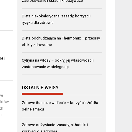
Zastosowanie i składniki odżywcze
Dieta niskokaloryczna: zasady, korzyści i
ryzyka dla zdrowia
Dieta odchudzająca na Thermomix – przepisy i
efekty zdrowotne
e i
Cytryna na włosy – odkryj jej właściwości i
o
zastosowanie w pielęgnacji
OSTATNIE WPISY
we
uktów
Zdrowe tłuszcze w diecie – korzyści i źródła
ch
pełne smaku
 i
Zdrowe odżywianie: zasady, składniki i
korzyści dla zdrowia