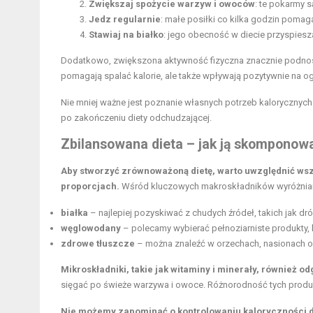
Zwiększaj spożycie warzyw i owoców
: te pokarmy s
Jedz regularnie
: małe posiłki co kilka godzin pomag
Stawiaj na białko
: jego obecność w diecie przyspiesza
Dodatkowo, zwiększona aktywność fizyczna znacznie podnosi 
pomagają spalać kalorie, ale także wpływają pozytywnie na o
Nie mniej ważne jest poznanie własnych potrzeb kalorycznych
po zakończeniu diety odchudzającej.
Zbilansowana dieta – jak ją skomponow
Aby stworzyć zrównoważoną dietę, warto uwzględnić wsz
proporcjach.
Wśród kluczowych makroskładników wyróżnia
białka
– najlepiej pozyskiwać z chudych źródeł, takich jak dró
węglowodany
– polecamy wybierać pełnoziarniste produkty, 
zdrowe tłuszcze
– można znaleźć w orzechach, nasionach 
Mikroskładniki, takie jak witaminy i minerały, również od
sięgać po świeże warzywa i owoce. Różnorodność tych prod
Nie możemy zapominać o kontrolowaniu kaloryczności d