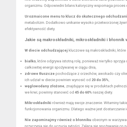
organizmu. Odpowiedni bilans kaloryczny wspomaga proces 
Urozmaicone menu to klucz do skutecznego odchudzan
metabolizm. Dodatkowo unikanie wysoko przetworzonej żywno
efektywność diety.
Jakie są makroskładniki, mikroskładniki i błonnik
W diecie odchudzającej
kluczowe są makroskładniki, które
białko
, które odgrywa istotną rolę, ponieważ nie tylko sprzy
całkowitej energii spożywanej w ciągu dnia,
zdrowe tłuszcze
pochodzące z orzechów, awokado czy oliwy
ich udział w diecie powinien wynosić od
20 do 35%
,
węglowodany złożone
, znajdujące się w produktach pełnozi
we krwi; powinny stanowić od
45 do 60%
naszej diety.
Mikroskładniki
również mają swoje znaczenie. Witaminy taki
funkcjonowania organizmu. Dlatego ważne jest dostarczanie 
Nie zapominajmy również o błonniku
obecnym w warzywach,
przyczynia się do uczucia sytości. Zaleca się spożywanie co 