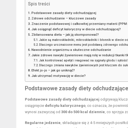
Spis treści
Podstawowe zasady diety odchudzającej
Zdrowe odchudzanie – kluczowe zasady
Znaczenie podstawowej i całkowitej przemiany materii (PPM
Jak osiągnąć deficyt kaloryczny w diecie odchudzającej?
Zbilansowana dieta – jak ją skomponować?
Jakie są makroskładniki, mikroskładniki i błonnik w diecie 
Dlaczego urozmaicone menu jest podstawą zdrowego odchu
Nawodnienie organizmu a skuteczne odchudzanie
Jakie zdrowe nawyki żywieniowe mają rolę w redukcji tkanki 
Jak kontrolować apetyt i reagować na sygnały głodu i sytości
Dlaczego zmiana nawyków żywieniowych jest kluczem do su
Efekt jo-jo – jak go uniknąć?
Jak utrzymać motywację w diecie?
Podstawowe
zasady diety odchudzające
Podstawowe zasady diety odchudzającej
odgrywają kluczo
osiągnięcie
deficytu kalorycznego
, co oznacza, że powinni
wynosi zazwyczaj od
300 do 500 kcal dziennie
, co sprzyja 
Regularne jedzenie
, składające się z 4-5 mniejszych posił