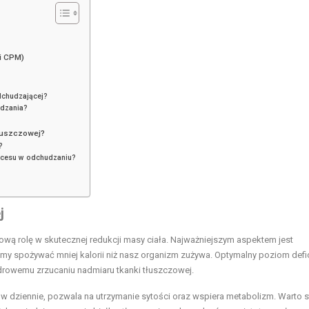
 i CPM)
odchudzającej?
dzania?
tłuszczowej?
?
kcesu w odchudzaniu?
j
wą rolę w skutecznej redukcji masy ciała. Najważniejszym aspektem jest
śmy spożywać mniej kalorii niż nasz organizm zużywa. Optymalny poziom defi
zdrowemu zrzucaniu nadmiaru tkanki tłuszczowej.
ków dziennie, pozwala na utrzymanie sytości oraz wspiera metabolizm. Warto 