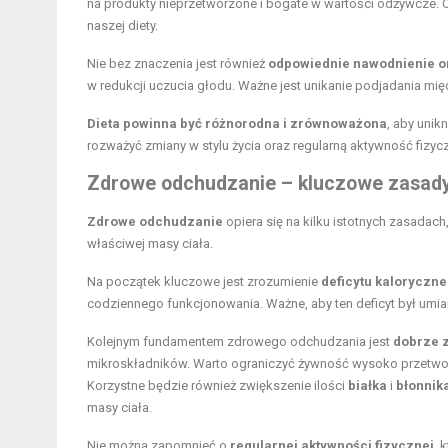
na produkty nieprzetworzone i bogate w wartości odżywcze. 
naszej diety.
Nie bez znaczenia jest również
odpowiednie nawodnienie 
w redukcji uczucia głodu. Ważne jest unikanie podjadania m
Dieta powinna być różnorodna i zrównoważona
, aby uni
rozważyć zmiany w stylu życia oraz regularną aktywność fizyc
Zdrowe odchudzanie
– kluczowe zasad
Zdrowe odchudzanie
opiera się na kilku istotnych zasadach
właściwej masy ciała.
Na początek kluczowe jest zrozumienie
deficytu kaloryczn
codziennego funkcjonowania. Ważne, aby ten deficyt był umia
Kolejnym fundamentem zdrowego odchudzania jest
dobrze 
mikroskładników. Warto ograniczyć żywność wysoko przetwor
Korzystne będzie również zwiększenie ilości
białka
i
błonnik
masy ciała.
Nie można zapomnieć o
regularnej aktywności fizycznej
, 