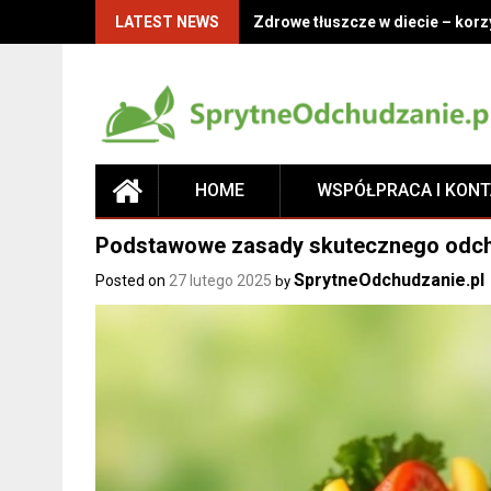
LATEST NEWS
Zdrowe tłuszcze w diecie – korz
HOME
WSPÓŁPRACA I KON
Podstawowe zasady skutecznego odchu
SprytneOdchudzanie.pl
Posted on
27 lutego 2025
by