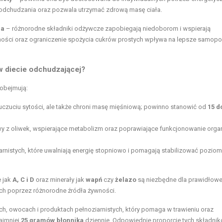
odchudzania oraz pozwala utrzymać zdrową masę ciała.
ia
– różnorodne składniki odżywcze zapobiegają niedoborom i wspierają
ści oraz ograniczenie spożycia cukrów prostych wpływa na lepsze samopoc
 w diecie odchudzającej?
 obejmują:
ja uczuciu sytości, ale także chroni masę mięśniową; powinno stanowić od
15 d
 z oliwek, wspierające metabolizm oraz poprawiające funkcjonowanie orga
arnistych, które uwalniają energię stopniowo i pomagają stabilizować poziom
e jak
A, C i D
oraz minerały jak
wapń
czy
żelazo
są niezbędne dla prawidłow
ich poprzez różnorodne źródła żywności.
 owocach i produktach pełnoziarnistych, który pomaga w trawieniu oraz
najmniej
25 gramów błonnika
dziennie. Odpowiednie proporcje tych składni