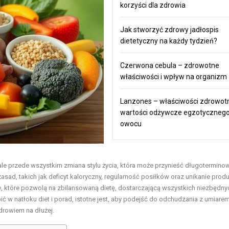
korzyści dla zdrowia
Jak stworzyć zdrowy jadłospis
dietetyczny na każdy tydzień?
Czerwona cebula – zdrowotne
właściwości i wpływ na organizm
Lanzones – właściwości zdrowotn
wartości odżywcze egzotyczneg
owocu
 ale przede wszystkim zmiana stylu życia, która może przynieść długotermino
sad, takich jak deficyt kaloryczny, regularność posiłków oraz unikanie prod
 które pozwolą na zbilansowaną dietę, dostarczającą wszystkich niezbędny
 w natłoku diet i porad, istotne jest, aby podejść do odchudzania z umiarem
drowiem na dłużej.