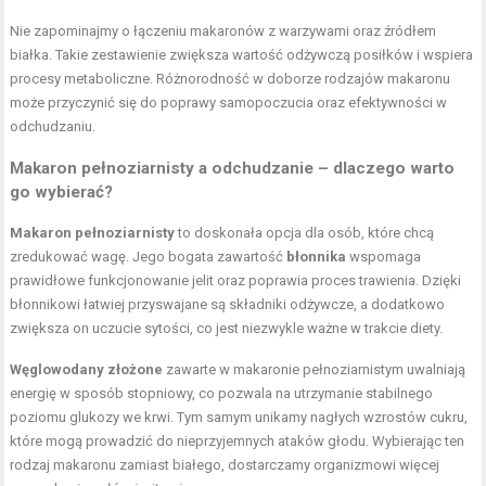
Nie zapominajmy o łączeniu makaronów z warzywami oraz źródłem
białka. Takie zestawienie zwiększa wartość odżywczą posiłków i wspiera
procesy metaboliczne. Różnorodność w doborze rodzajów makaronu
może przyczynić się do poprawy samopoczucia oraz efektywności w
odchudzaniu.
Makaron pełnoziarnisty a odchudzanie – dlaczego warto
go wybierać?
Makaron pełnoziarnisty
to doskonała opcja dla osób, które chcą
zredukować wagę. Jego bogata zawartość
błonnika
wspomaga
prawidłowe funkcjonowanie jelit oraz poprawia proces trawienia. Dzięki
błonnikowi łatwiej przyswajane są
składniki odżywcze
, a dodatkowo
zwiększa on uczucie sytości, co jest niezwykle ważne w trakcie diety.
Węglowodany złożone
zawarte w makaronie pełnoziarnistym uwalniają
energię w sposób stopniowy, co pozwala na utrzymanie stabilnego
poziomu glukozy we krwi. Tym samym unikamy nagłych wzrostów cukru,
które mogą prowadzić do nieprzyjemnych
ataków głodu
. Wybierając ten
rodzaj makaronu zamiast białego, dostarczamy organizmowi więcej