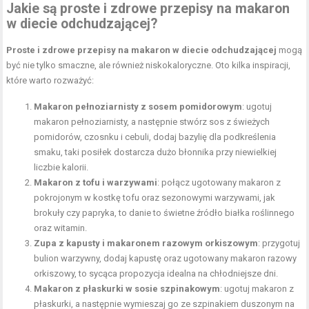
Jakie są proste i zdrowe przepisy na makaron
w diecie odchudzającej?
Proste i zdrowe przepisy na makaron w diecie odchudzającej
mogą
być nie tylko smaczne, ale również niskokaloryczne. Oto kilka inspiracji,
które warto rozważyć:
Makaron pełnoziarnisty z sosem pomidorowym
: ugotuj
makaron pełnoziarnisty, a następnie stwórz sos z świeżych
pomidorów, czosnku i cebuli, dodaj bazylię dla podkreślenia
smaku, taki posiłek dostarcza dużo błonnika przy niewielkiej
liczbie kalorii.
Makaron z tofu i warzywami
: połącz ugotowany makaron z
pokrojonym w kostkę tofu oraz sezonowymi warzywami, jak
brokuły czy papryka, to danie to świetne źródło białka roślinnego
oraz witamin.
Zupa z kapusty i makaronem razowym orkiszowym
: przygotuj
bulion warzywny, dodaj kapustę oraz ugotowany makaron razowy
orkiszowy, to sycąca propozycja idealna na chłodniejsze dni.
Makaron z płaskurki w sosie szpinakowym
: ugotuj makaron z
płaskurki, a następnie wymieszaj go ze szpinakiem duszonym na