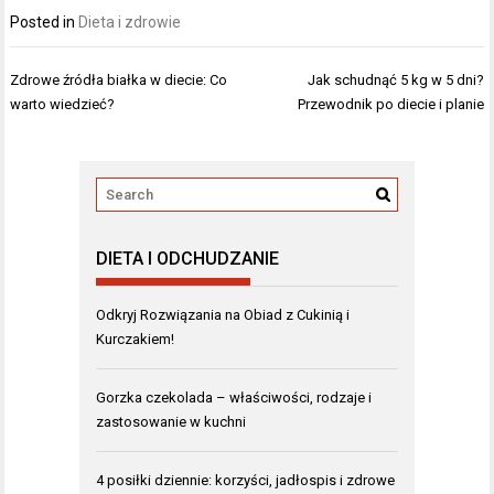
Posted in
Dieta i zdrowie
Nawigacja
Zdrowe źródła białka w diecie: Co
Jak schudnąć 5 kg w 5 dni?
wpisu
warto wiedzieć?
Przewodnik po diecie i planie
DIETA I ODCHUDZANIE
Odkryj Rozwiązania na Obiad z Cukinią i
Kurczakiem!
Gorzka czekolada – właściwości, rodzaje i
zastosowanie w kuchni
4 posiłki dziennie: korzyści, jadłospis i zdrowe