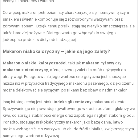
cennych minerałów i witamin.
Co więcej, makaron pełnoziarnisty charakteryzuje się intensywniejszym
smakiem i świetnie komponuje się z różnorodnymi warzywami oraz
zdrowymi sosami. Dzięki temu posiłki stają się nie tylko smaczniejsze, ale
także bardziej pożywne. Dlatego warto go włączyć do swojego
jadłospisu podczas diety odchudzającej.
Makaron niskokaloryczny – jakie są jego zalety?
Makaron o niskiej kaloryczności
, taki jak
makaron ryżowy
czy
makaron z ciecierzycy
, oferuje szereg zalet dla osób dążących do
utraty wagi. Po ugotowaniu jego wartość energetyczna jest znacząco
niższa niż w przypadku tradycyjnego makaronu pszennego, dzięki czemu
można delektować się sycącymi posiłkami bez obaw o nadmiar kalorii.
Inną istotną cechą jest
niski indeks glikemiczny
makaronu al dente.
Spożywanie go nie powoduje gwałtownego wzrostu poziomu glukozy we
krwi, co sprzyja stabilności energii oraz zapobiega nagłym atakom głodu.
Ponadto, stosując niskokaloryczny makaron jako bazę dania, łatwo
można wzbogacić je o warzywa lub chude źródła białka, zwiększając tym
samym jego wartość odżywczą.