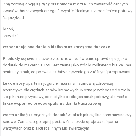
Inną zdrową opcją są
ryby
oraz
owoce morza
. Ich zawartość cennych
kwasów tłuszczowych omega-3 czyni je idealnym uzupełnieniem potrawy.
Na przykład:
łosoś,
krewetki.
Wzbogacają one danie o białko oraz korzystne tłuszcze.
Produkty sojowe
, na czoło z tofu, również świetnie sprawdzą się jako
dodatek do makaronu. Tofu jest znane jako źródło roślinnego białka i ma
neutralny smak, co pozwala na łatwe łączenie go z różnymi przyprawami.
Lekkie sosy
oparte na jogurcie naturalnym stanowią zdrowszą
alternatywę dla ciężkich sosów kremowych. Można je wzbogacić o zioła
lub pikantne przyprawy, co nie tylko podkręca smak potrawy, ale
może
także wspomóc proces spalania tkanki tłuszczowej.
Warto unikać
kalorycznych dodatków takich jak ciężkie sosy mięsne czy
serowe. Zamiast tego lepiej postawić na lekkie opcje bazujące na
warzywach oraz białku roślinnym lub zwierzęcym.