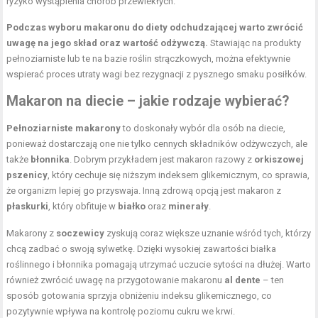
ryzyko wystąpienia chorób przewlekłych.
Podczas wyboru makaronu do diety odchudzającej warto zwrócić
uwagę na jego skład oraz wartość odżywczą.
Stawiając na produkty
pełnoziarniste lub te na bazie roślin strączkowych, można efektywnie
wspierać proces utraty wagi bez rezygnacji z pysznego smaku posiłków.
Makaron na diecie – jakie rodzaje wybierać?
Pełnoziarniste makarony
to doskonały wybór dla osób na diecie,
ponieważ dostarczają one nie tylko cennych składników odżywczych, ale
także
błonnika
. Dobrym przykładem jest makaron razowy z
orkiszowej
pszenicy
, który cechuje się niższym indeksem glikemicznym, co sprawia,
że organizm lepiej go przyswaja. Inną zdrową opcją jest makaron z
płaskurki
, który obfituje w
białko
oraz
minerały
.
Makarony z
soczewicy
zyskują coraz większe uznanie wśród tych, którzy
chcą zadbać o swoją sylwetkę. Dzięki wysokiej zawartości białka
roślinnego i błonnika pomagają utrzymać uczucie sytości na dłużej. Warto
również zwrócić uwagę na przygotowanie makaronu
al dente
– ten
sposób gotowania sprzyja obniżeniu indeksu glikemicznego, co
pozytywnie wpływa na kontrolę poziomu cukru we krwi.