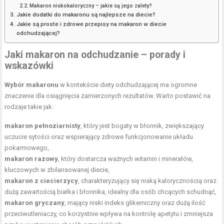
Makaron niskokaloryczny – jakie są jego zalety?
Jakie dodatki do makaronu są najlepsze na diecie?
Jakie są proste i zdrowe przepisy na makaron w diecie
odchudzającej?
Jaki makaron na odchudzanie – porady i
wskazówki
Wybór makaronu
w kontekście diety odchudzającej ma ogromne
znaczenie dla osiągnięcia zamierzonych rezultatów. Warto postawić na
rodzaje takie jak:
makaron pełnoziarnisty
, który jest bogaty w błonnik, zwiększający
uczucie sytości oraz wspierający zdrowe funkcjonowanie układu
pokarmowego,
makaron razowy
, który dostarcza ważnych witamin i minerałów,
kluczowych w zbilansowanej diecie,
makaron z ciecierzycy
, charakteryzujący się niską kalorycznością oraz
dużą zawartością białka i błonnika, idealny dla osób chcących schudnąć,
makaron gryczany
, mający niski indeks glikemiczny oraz dużą ilość
przeciwutleniaczy, co korzystnie wpływa na kontrolę apetytu i zmniejsza