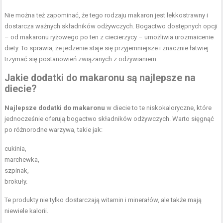
Nie można też zapominać, że tego rodzaju makaron jest lekkostrawny i
dostarcza ważnych składników odżywczych. Bogactwo dostępnych opcji
– od makaronu ryżowego po ten z ciecierzycy – umożliwia urozmaicenie
diety. To sprawia, że jedzenie staje się przyjemniejsze i znacznie łatwiej
trzymać się postanowień związanych z odżywianiem.
Jakie dodatki do makaronu są najlepsze na
diecie?
Najlepsze dodatki do makaronu
w diecie to te niskokaloryczne, które
jednocześnie oferują bogactwo składników odżywczych. Warto sięgnąć
po różnorodne warzywa, takie jak:
cukinia,
marchewka,
szpinak,
brokuły.
Te produkty nie tylko dostarczają witamin i minerałów, ale także mają
niewiele kalorii.