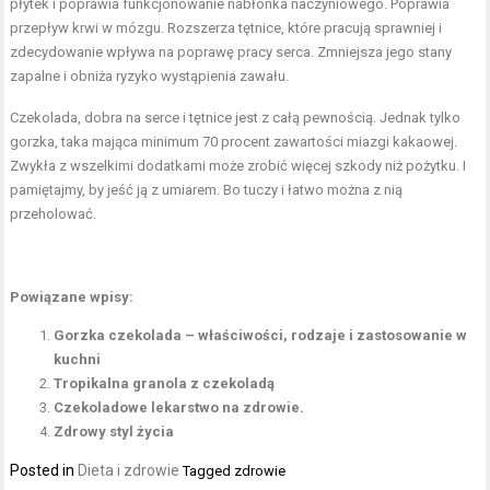
płytek i poprawia funkcjonowanie nabłonka naczyniowego. Poprawia
przepływ krwi w mózgu. Rozszerza tętnice, które pracują sprawniej i
zdecydowanie wpływa na poprawę pracy serca. Zmniejsza jego stany
zapalne i obniża ryzyko wystąpienia zawału.
Czekolada, dobra na serce i tętnice
jest z całą pewnością. Jednak tylko
gorzka, taka mająca minimum 70 procent zawartości miazgi kakaowej.
Zwykła z wszelkimi dodatkami może zrobić więcej szkody niż pożytku. I
pamiętajmy, by jeść ją z umiarem. Bo tuczy i łatwo można z nią
przeholować.
Powiązane wpisy:
Gorzka czekolada – właściwości, rodzaje i zastosowanie w
kuchni
Tropikalna granola z czekoladą
Czekoladowe lekarstwo na zdrowie.
Zdrowy styl życia
Posted in
Dieta i zdrowie
Tagged
zdrowie