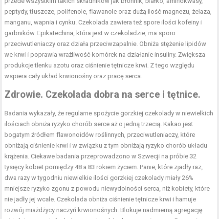
przede wszystkim takich składników jak błonnik, białko, aminokwasy,
peptydy, tłuszcze, polifenole, flawanole oraz dużą ilość magnezu, żelaza,
manganu, wapnia i cynku. Czekolada zawiera też spore ilości kofeiny i
garbników. Epikatechina, która jest w czekoladzie, ma sporo
przeciwutleniaczy oraz działa przeciwzapalnie. Obniża stężenie lipidów
we krwi i poprawia wrażliwość komórek na działanie insuliny. Zwiększa
produkcje tlenku azotu oraz ciśnienie tętnicze krwi. Z tego względu
wspiera cały układ krwionośny oraz pracę serca.
Zdrowie. Czekolada dobra na serce i tętnice.
Badania wykazały, że regularne spożycie gorzkiej czekolady w niewielkich
ilościach obniża ryzyko chorób serce aż o jedną trzecią. Kakao jest
bogatym źródłem flawonoidów roślinnych, przeciwutleniaczy, które
obniżają ciśnienie krwi i w związku z tym obniżają ryzyko chorób układu
krążenia. Ciekawe badania przeprowadzono w Szwecji na próbie 32
tysięcy kobiet pomiędzy 48 a 83 rokiem życiem. Panie, które zjadły raz,
dwa razy w tygodniu niewielkie ilości gorzkiej czekolady miały 26%
mniejsze ryzyko zgonu z powodu niewydolności serca, niż kobiety, które
nie jadły jej wcale. Czekolada obniża ciśnienie tętnicze krwi i hamuje
rozwój miażdżycy naczyń krwionośnych. Blokuje nadmierną agregację