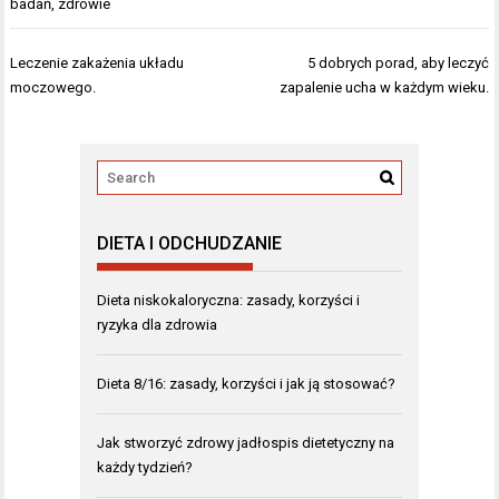
badań
,
zdrowie
Nawigacja
Leczenie zakażenia układu
5 dobrych porad, aby leczyć
wpisu
moczowego.
zapalenie ucha w każdym wieku.
DIETA I ODCHUDZANIE
Dieta niskokaloryczna: zasady, korzyści i
ryzyka dla zdrowia
Dieta 8/16: zasady, korzyści i jak ją stosować?
Jak stworzyć zdrowy jadłospis dietetyczny na
każdy tydzień?