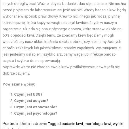
innych dolegliwości. Ważne, aby na badanie udać się na czczo. Nie można
przed pójściem do laboratorium ani jeść ani pić. Wtedy badania krwi będą
wykonane w sposób prawidłowy. Krew to nic innego jak rodzaj płynnej
tkanki łącznej, która krąży wewnątrz naczyń krwionośnych w naszym
organizmie. Składa się ona z płynnego osocza, które stanowi około 55-
60% objętości krwi. Dzięki temu, że zbadamy krew będziemy mogli
wiedzieć czy nasz układ krążenia działa dobrze, czy nie mamy żadnych
chorób zakaźnych lub jakichkolwiek stanów zapalnych. Wykonujemy je
jeśli jesteśmy osłabieni, szybko zrzucamy wagę lub infekcje bardzo
często i szybko do nas powracają.
Naprawdę warto iść zbadań swoją krew profilaktycznie, nawet jeśli się
dobrze czujemy.
Powiązane wpisy:
Czym jest USG?
Czym jest autyzm?
Czym jest ozonowanie?
Czym jest psychologia?
Posted in
Dieta i zdrowie
Tagged
badanie krwi
,
morfologia krwi
,
wyniki