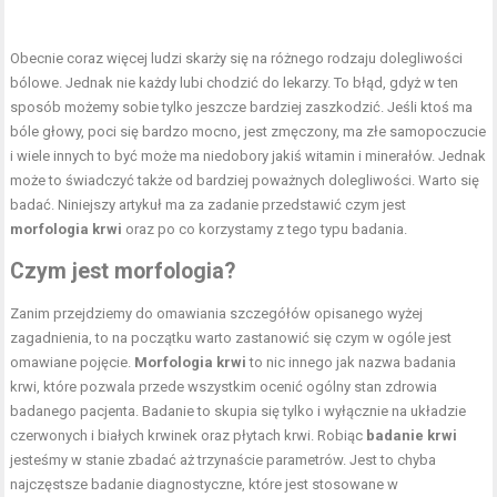
Obecnie coraz więcej ludzi skarży się na różnego rodzaju dolegliwości
bólowe. Jednak nie każdy lubi chodzić do lekarzy. To błąd, gdyż w ten
sposób możemy sobie tylko jeszcze bardziej zaszkodzić. Jeśli ktoś ma
bóle głowy, poci się bardzo mocno, jest zmęczony, ma złe samopoczucie
i wiele innych to być może ma niedobory jakiś witamin i minerałów. Jednak
może to świadczyć także od bardziej poważnych dolegliwości. Warto się
badać. Niniejszy artykuł ma za zadanie przedstawić czym jest
morfologia krwi
oraz po co korzystamy z tego typu badania.
Czym jest morfologia?
Zanim przejdziemy do omawiania szczegółów opisanego wyżej
zagadnienia, to na początku warto zastanowić się czym w ogóle jest
omawiane pojęcie.
Morfologia krwi
to nic innego jak nazwa badania
krwi, które pozwala przede wszystkim ocenić ogólny stan zdrowia
badanego pacjenta. Badanie to skupia się tylko i wyłącznie na układzie
czerwonych i białych krwinek oraz płytach krwi. Robiąc
badanie krwi
jesteśmy w stanie zbadać aż trzynaście parametrów. Jest to chyba
najczęstsze badanie diagnostyczne, które jest stosowane w