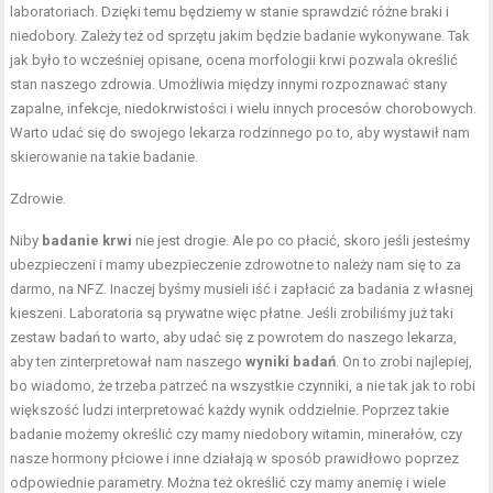
laboratoriach. Dzięki temu będziemy w stanie sprawdzić różne braki i
niedobory. Zależy też od sprzętu jakim będzie badanie wykonywane. Tak
jak było to wcześniej opisane, ocena morfologii krwi pozwala określić
stan naszego zdrowia. Umożliwia między innymi rozpoznawać stany
zapalne, infekcje, niedokrwistości i wielu innych procesów chorobowych.
Warto udać się do swojego lekarza rodzinnego po to, aby wystawił nam
skierowanie na takie badanie.
Zdrowie.
Niby
badanie krwi
nie jest drogie. Ale po co płacić, skoro jeśli jesteśmy
ubezpieczeni i mamy ubezpieczenie zdrowotne to należy nam się to za
darmo, na NFZ. Inaczej byśmy musieli iść i zapłacić za badania z własnej
kieszeni. Laboratoria są prywatne więc płatne. Jeśli zrobiliśmy już taki
zestaw badań to warto, aby udać się z powrotem do naszego lekarza,
aby ten zinterpretował nam naszego
wyniki badań
. On to zrobi najlepiej,
bo wiadomo, że trzeba patrzeć na wszystkie czynniki, a nie tak jak to robi
większość ludzi interpretować każdy wynik oddzielnie. Poprzez takie
badanie możemy określić czy mamy niedobory witamin, minerałów, czy
nasze hormony płciowe i inne działają w sposób prawidłowo poprzez
odpowiednie parametry. Można też określić czy mamy anemię i wiele