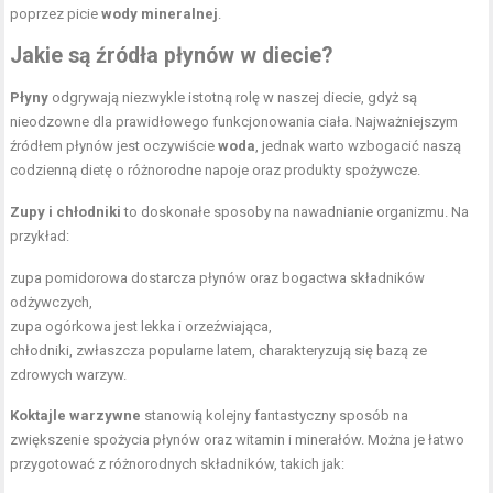
poprzez picie
wody mineralnej
.
Jakie są źródła płynów w diecie?
Płyny
odgrywają niezwykle istotną rolę w naszej diecie, gdyż są
nieodzowne dla prawidłowego funkcjonowania ciała. Najważniejszym
źródłem płynów jest oczywiście
woda
, jednak warto wzbogacić naszą
codzienną dietę o różnorodne napoje oraz produkty spożywcze.
Zupy i chłodniki
to doskonałe sposoby na nawadnianie organizmu. Na
przykład:
zupa pomidorowa dostarcza płynów oraz bogactwa składników
odżywczych,
zupa ogórkowa jest lekka i orzeźwiająca,
chłodniki, zwłaszcza popularne latem, charakteryzują się bazą ze
zdrowych warzyw.
Koktajle warzywne
stanowią kolejny fantastyczny sposób na
zwiększenie spożycia płynów oraz witamin i minerałów. Można je łatwo
przygotować z różnorodnych składników, takich jak: