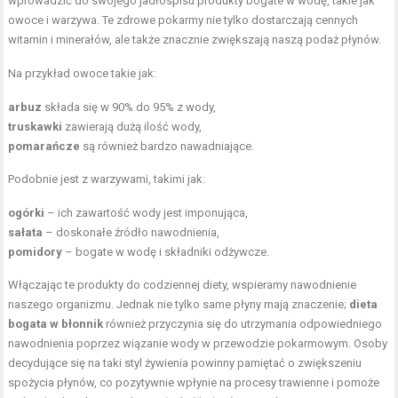
wprowadzić do swojego jadłospisu produkty bogate w wodę, takie jak
owoce i warzywa. Te zdrowe pokarmy nie tylko dostarczają cennych
witamin i minerałów, ale także znacznie zwiększają naszą podaż płynów.
Na przykład owoce takie jak:
arbuz
składa się w 90% do 95% z wody,
truskawki
zawierają dużą ilość wody,
pomarańcze
są również bardzo nawadniające.
Podobnie jest z warzywami, takimi jak:
ogórki
– ich zawartość wody jest imponująca,
sałata
– doskonałe źródło nawodnienia,
pomidory
– bogate w wodę i składniki odżywcze.
Włączając te produkty do codziennej diety, wspieramy nawodnienie
naszego organizmu. Jednak nie tylko same płyny mają znaczenie;
dieta
bogata w błonnik
również przyczynia się do utrzymania odpowiedniego
nawodnienia poprzez wiązanie wody w przewodzie pokarmowym. Osoby
decydujące się na taki styl żywienia powinny pamiętać o zwiększeniu
spożycia płynów, co pozytywnie wpłynie na procesy trawienne i pomoże