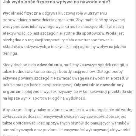
Jak wydolność fizyczna wpływa na nawodnienie?
Wydolność fizyczna
odgrywa kluczową rolę w utrzymaniu
odpowiedniego nawodnienia organizmu. Zbyt mała ilość spożywanej
wody podczas intensywnego wysiłku może znacząco obniżyć naszą
efektywność, co jest szczególnie istotne dla sportowców.
Woda
jest
niezbędna do regulacji temperatury ciała oraz transportowania
składników odżywczych, a te czynniki mają ogromny wpływ na jakość
treningu.
Kiedy dochodzi do
odwodnienia
, możemy zauważyć spadek energii, a
także trudności z koncentracją i koordynacją ruchów. Dlatego osoby
aktywne powinny szczególnie zwracać uwagę na nawodnienie przed, w
trakcie oraz po każdej sesji treningowej.
Odpowiednio nawodniony
organizm
lepiej znosi wysiłek fizyczny, co w konsekwencji przekłada się
na lepsze wyniki sportowe i ogólną wydolność.
Aby utrzymać optymalny poziom nawodnienia, warto regularnie pić wodę,
zwłaszcza podczas intensywnych ćwiczeń czy zawodów. Dobrze jest
także dostosować ilość spożywanych płynów do panujących warunków
atmosferycznych oraz poziomu intensywności wykonywanej aktywności