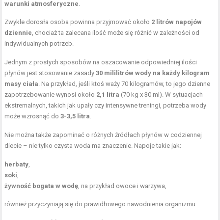
warunki atmosferyczne
.
Zwykle dorosła osoba powinna przyjmować około
2 litrów napojów
dziennie
, chociaż ta zalecana ilość może się różnić w zależności od
indywidualnych potrzeb.
Jednym z prostych sposobów na oszacowanie odpowiedniej ilości
płynów jest stosowanie zasady
30 mililitrów wody na każdy kilogram
masy ciała
. Na przykład, jeśli ktoś waży 70 kilogramów, to jego dzienne
zapotrzebowanie wynosi około
2,1 litra
(70 kg x 30 ml). W sytuacjach
ekstremalnych, takich jak upały czy intensywne treningi, potrzeba wody
może wzrosnąć do
3-3,5 litra
.
Nie można także zapominać o różnych źródłach płynów w codziennej
diecie – nie tylko czysta woda ma znaczenie. Napoje takie jak:
herbaty
,
soki
,
żywność bogata w wodę
, na przykład owoce i warzywa,
również przyczyniają się do prawidłowego nawodnienia organizmu.