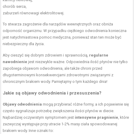
chorób serca,
zaburzeń równowagi elektrolitowej.
To stwarza zagrożenie dla narządów wewnętrznych oraz obniża
odporność organizmu. W przypadku ciężkiego odwodnienia konieczna
jest natychmiastowa pomoc medyczna, ponieważ stan ten może być
niebezpieczny dla życia.
Aby cieszyć się dobrym zdrowiem i sprawnością,
regularne
nawodnienie
jest niezwykle ważne. Odpowiednia ilość płynów nie tylko
zapobiega objawom odwodnienia, ale także chroni przed
długoterminowymi konsekwencjami zdrowotnymi związanymi z
chronicznym brakiem wody. Pamiętajmy o tym każdego dnia!
Jakie są
objawy odwodnienia
i przesuszenia?
Objawy odwodnienia
mogą przybierać różne formy, a ich pojawienie się
często sygnalizuje potrzebę zwiększenia ilości płynów w diecie.
Najbardziej oczywistym symptomem jest
intensywne pragnienie
, które
zazwyczaj występuje przy utracie 1-2% masy ciała spowodowanej
brakiem wody. Inne oznaki to: