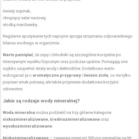
świeży szpinak,
chrupiący seler naciowy,
słodką marchewkę.
Regularne spożywanie tych napojów sprzyja utrzymaniu odpowiedniego
bilansu wodnego w organizmie.
Warto pamiętać
, że zupy i chłodniki są szczególnie korzystne po
intensywnym wysiłku fizycznym oraz podczas upałów. Pomagają one
szybko uzupełnić straty wody i elektrolitów. Dodatkowo warto
wzbogacać je o
aromatyczne przyprawy
i
świeże zioła
, co nie tylko
poprawi smak potrawy, ale także przyniesie dodatkowe korzyści
zdrowotne.
Jakie są rodzaje wody mineralnej?
Woda mineralna
można podzielić na trzy główne kategorie:
niskozmineralizowane
,
średniozmineralizowane
oraz
wysokozmineralizowane
.
Niskozmineralizowane
– zawierają mniej niż 500 mg minerałów na litr,