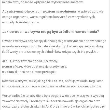
mineralnymi, co może wpływać na wybory konsumentów.
Aby utrzymać odpowiedni poziom nawodnienia
i wspierać zdrowie
całego organizmu, warto regularnie korzystać ze wszystkich tych
rozmaitych źródeł płynów.
Jak owoce i warzywa mogą być źródłem nawodnienia?
Owoce i warzywa odgrywają kluczową rolę w utrzymaniu odpowiedniego
nawodnienia organizmu. Te naturalne skarby dostarczają nie tylko dużą
ilość wody, ale także cennych składników odżywczych. Na przykład:
arbuz
, który zawiera ponad 90% wody,
pomarańcze
, które dostarczają orzeźwienia,
truskawki
, idealne na letnie przekąski.
Również warzywa, takie jak
ogórki
i
sałata
, obfitują w wodę. Regularne
ich spożywanie pomaga w zachowaniu właściwego poziomu płynów.
Warto zadbać o to, aby dieta była bogata w owoce i warzywa z wysoką
zawartością wody. Produkty te skutecznie nawadniają organizm oraz
dostarczają istotnych witamin
A
i
C
oraz minerałów, takich jak
potas
czy