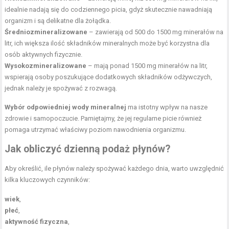
idealnie nadają się do codziennego picia, gdyż skutecznie nawadniają
organizm i są delikatne dla żołądka.
Średniozmineralizowane
– zawierają od 500 do 1500 mg minerałów na
litr, ich większa ilość składników mineralnych może być korzystna dla
osób aktywnych
fizycznie.
Wysokozmineralizowane
– mają ponad 1500 mg minerałów na litr,
wspierają osoby poszukujące dodatkowych składników odżywczych,
jednak należy je spożywać z rozwagą.
Wybór odpowiedniej wody mineralnej
ma istotny wpływ na nasze
zdrowie i samopoczucie. Pamiętajmy, że jej regularne picie również
pomaga utrzymać właściwy poziom nawodnienia organizmu.
Jak obliczyć dzienną podaż płynów?
Aby określić, ile płynów należy spożywać każdego dnia, warto uwzględnić
kilka kluczowych czynników:
wiek
,
płeć
,
aktywność fizyczna
,