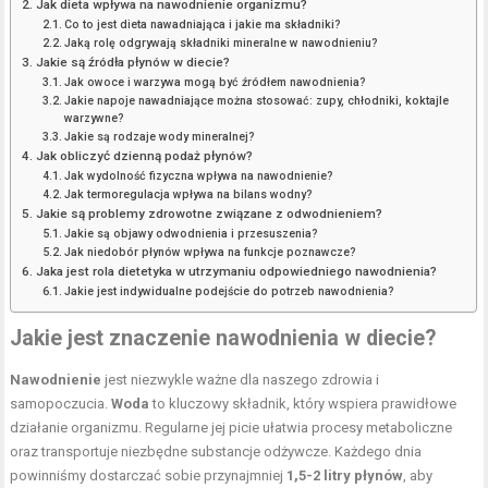
Jak dieta wpływa na nawodnienie organizmu?
Co to jest dieta nawadniająca i jakie ma składniki?
Jaką rolę odgrywają składniki mineralne w nawodnieniu?
Jakie są źródła płynów w diecie?
Jak owoce i warzywa mogą być źródłem nawodnienia?
Jakie napoje nawadniające można stosować: zupy, chłodniki, koktajle
warzywne?
Jakie są rodzaje wody mineralnej?
Jak obliczyć dzienną podaż płynów?
Jak wydolność fizyczna wpływa na nawodnienie?
Jak termoregulacja wpływa na bilans wodny?
Jakie są problemy zdrowotne związane z odwodnieniem?
Jakie są objawy odwodnienia i przesuszenia?
Jak niedobór płynów wpływa na funkcje poznawcze?
Jaka jest rola dietetyka w utrzymaniu odpowiedniego nawodnienia?
Jakie jest indywidualne podejście do potrzeb nawodnienia?
Jakie jest
znaczenie nawodnienia w diecie
?
Nawodnienie
jest niezwykle ważne dla naszego zdrowia i
samopoczucia.
Woda
to kluczowy składnik, który wspiera prawidłowe
działanie organizmu. Regularne jej picie ułatwia procesy metaboliczne
oraz transportuje niezbędne substancje odżywcze. Każdego dnia
powinniśmy dostarczać sobie przynajmniej
1,5-2 litry płynów
, aby