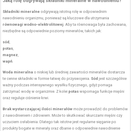
Jaką rolę odgrywają
składniki mineralne
w nawodnieniu?
Składniki mineralne
odgrywają istotną rolę w odpowiednim
nawodnieniu organizmu, ponieważ są kluczowe dla utrzymania
równowagi wodno-elektrolitowej
. Aby ta równowaga była zachowana,
niezbędne są odpowiednie poziomy minerałów, takich jak:
sód
,
potas
,
magnez
,
wapń
.
Woda mineralna
o niskiej lub średniej zawartości minerałów dostarcza
te cenne składniki w formie łatwej do przyswojenia.
Sód
jest szczególnie
ważny podczas intensywnego wysiłku fizycznego, gdyż pomaga
zatrzymać wodę w organizmie. Z kolei
potas
wspomaga funkcje mięśni
oraz reguluje ciśnienie krwi.
Brak wystarczającej ilości minerałów
może prowadzić do problemów
z nawodnieniem i zdrowiem. Może to skutkować skurczami mięśni czy
uczuciem osłabienia. Dlatego tak istotne jest regularne sięganie po
produkty bogate w minerały oraz dbanie o odpowiednie nawodnienie