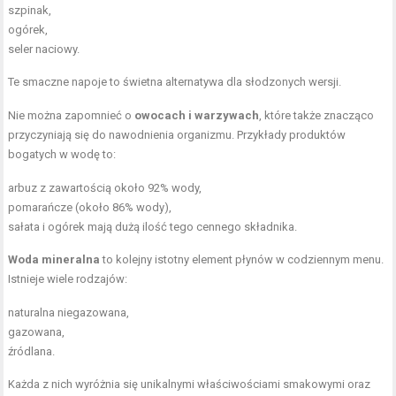
szpinak,
ogórek,
seler naciowy.
Te smaczne napoje to świetna alternatywa dla słodzonych wersji.
Nie można zapomnieć o
owocach i warzywach
, które także znacząco
przyczyniają się do nawodnienia organizmu. Przykłady produktów
bogatych w wodę to:
arbuz z zawartością około 92% wody,
pomarańcze (około 86% wody),
sałata i ogórek mają dużą ilość tego cennego składnika.
Woda mineralna
to kolejny istotny element płynów w codziennym menu.
Istnieje wiele rodzajów:
naturalna niegazowana,
gazowana,
źródlana.
Każda z nich wyróżnia się unikalnymi właściwościami smakowymi oraz