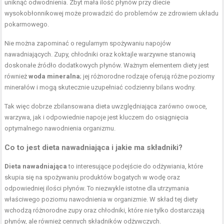
uniknąć odwodnienia. Zbyt mała ilość płynów przy
diecie
wysokobłonnikowej
może prowadzić do problemów ze zdrowiem układu
pokarmowego.
Nie można zapominać o regularnym spożywaniu napojów
nawadniających. Zupy, chłodniki oraz koktajle warzywne stanowią
doskonałe źródło dodatkowych płynów. Ważnym elementem diety jest
również
woda mineralna
; jej różnorodne rodzaje oferują różne poziomy
minerałów i mogą skutecznie uzupełniać codzienny bilans wodny.
Tak więc dobrze zbilansowana dieta uwzględniająca zarówno owoce,
warzywa, jak i odpowiednie napoje jest kluczem do osiągnięcia
optymalnego nawodnienia organizmu.
Co to jest dieta nawadniająca i jakie ma składniki?
Dieta nawadniająca
to interesujące podejście do odżywiania, które
skupia się na spożywaniu produktów bogatych w wodę oraz
odpowiedniej ilości płynów. To niezwykle istotne dla utrzymania
właściwego poziomu nawodnienia w organizmie. W skład tej diety
wchodzą różnorodne zupy oraz chłodniki, które nie tylko dostarczają
płynów, ale również cennych składników odżywczych.