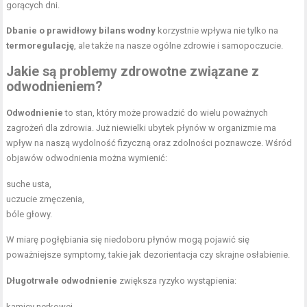
gorących dni.
Dbanie o prawidłowy bilans wodny
korzystnie wpływa nie tylko na
termoregulację
, ale także na nasze ogólne zdrowie i samopoczucie.
Jakie są problemy zdrowotne związane z
odwodnieniem?
Odwodnienie
to stan, który może prowadzić do wielu poważnych
zagrożeń dla zdrowia. Już niewielki ubytek płynów w organizmie ma
wpływ na naszą wydolność fizyczną oraz zdolności poznawcze. Wśród
objawów odwodnienia można wymienić:
suche usta,
uczucie zmęczenia,
bóle głowy.
W miarę pogłębiania się niedoboru płynów mogą pojawić się
poważniejsze symptomy, takie jak dezorientacja czy skrajne osłabienie.
Długotrwałe odwodnienie
zwiększa ryzyko wystąpienia:
kamicy nerkowej,