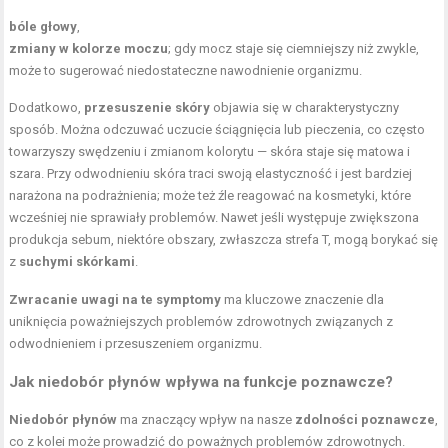
bóle głowy
,
zmiany w kolorze moczu
; gdy mocz staje się ciemniejszy niż zwykle,
może to sugerować niedostateczne nawodnienie organizmu.
Dodatkowo,
przesuszenie skóry
objawia się w charakterystyczny
sposób. Można odczuwać uczucie ściągnięcia lub pieczenia, co często
towarzyszy swędzeniu i zmianom kolorytu — skóra staje się matowa i
szara. Przy odwodnieniu skóra traci swoją elastyczność i jest bardziej
narażona na podrażnienia; może też źle reagować na kosmetyki, które
wcześniej nie sprawiały problemów. Nawet jeśli występuje zwiększona
produkcja sebum, niektóre obszary, zwłaszcza strefa T, mogą borykać się
z
suchymi skórkami
.
Zwracanie uwagi na te symptomy
ma kluczowe znaczenie dla
uniknięcia poważniejszych problemów zdrowotnych związanych z
odwodnieniem i przesuszeniem organizmu.
Jak niedobór płynów wpływa na funkcje poznawcze?
Niedobór płynów
ma znaczący wpływ na nasze
zdolności poznawcze
,
co z kolei może prowadzić do poważnych problemów zdrowotnych.