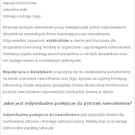
napoje izotoniczne,
naturalne soki,
różnego rodzaju zupy.
Również istotnym elementem pracy dietetyka jest dobór odpowiednich
składników mineralnych, które wspierają proces nawadniania.
Odpowiednia zawartość
elektrolitów
w diecie jest kluczowa dla
utrzymania równowagi wodnej w organizmie i zapobiegania odwodnieniu.
Dietetycy często edukują swoich pacjentów o roli tych składników oraz
ich występowaniu w codziennym jadłospisie.
Współpraca z dietetykiem
przyczynia się do zwiększenia świadomości
na temat znaczenia nawodnienia oraz jego wpływu na ogólną kondycję
zdrowotną. Dzięki wsparciu specjalisty można skuteczniej monitorować
poziom nawodnienia i wprowadzać niezbędne zmiany w diecie.
Jakie jest indywidualne podejście do potrzeb nawodnienia?
Indywidualne podejście do nawodnienia
jest niezwykle istotne dla
zachowania zdrowia i dobrego samopoczucia. Należy brać pod uwagę
różnorodne aspekty, takie jak: