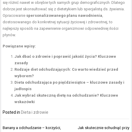
się różnić nawet w obrębie tych samych grup demograficznych. Dlatego
dobrze jest skonsultować się z dietetykiem lub specjalistą ds. żywienia.
Opracowanie
spersonalizowanego planu nawodnienia
,
dostosowanego do konkretnej sytuacji życiowej i zdrowotnej, to
najlepszy sposób na zapewnienie organizmowi odpowiedniej ilości
płynów.
Powiązane wpisy:
Jak dbać o zdrowie i poprawić jakość życia? Kluczowe
zasady
Rodzaje diet odchudzających: Co warto wiedzieć przed
wyborem?
Dieta odchudzająca po pięćdziesiątce – kluczowe zasady i
jadłospis
Jak wybrać skuteczną dietę na odchudzanie? Kluczowe
wskazówki
Posted in
Dieta i zdrowie
Nawigacja
Banany a odchudzanie – korzyści,
Jak skutecznie schudnąć przy