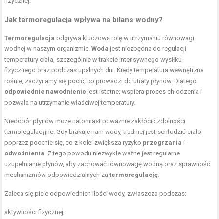
fizycznej.
Jak termoregulacja wpływa na bilans wodny?
Termoregulacja
odgrywa kluczową rolę w utrzymaniu równowagi
wodnej w naszym organizmie.
Woda
jest niezbędna do regulacji
temperatury ciała, szczególnie w trakcie intensywnego wysiłku
fizycznego oraz podczas upalnych dni. Kiedy temperatura wewnętrzna
rośnie, zaczynamy się pocić, co prowadzi do utraty płynów. Dlatego
odpowiednie nawodnienie
jest istotne; wspiera proces chłodzenia i
pozwala na utrzymanie właściwej temperatury.
Niedobór płynów może natomiast poważnie zakłócić zdolności
termoregulacyjne. Gdy brakuje nam wody, trudniej jest schłodzić ciało
poprzez pocenie się, co z kolei zwiększa ryzyko
przegrzania
i
odwodnienia
. Z tego powodu niezwykle ważne jest regularne
uzupełnianie płynów, aby zachować równowagę wodną oraz sprawność
mechanizmów odpowiedzialnych za
termoregulację
.
Zaleca się picie odpowiednich ilości wody, zwłaszcza podczas:
aktywności fizycznej,