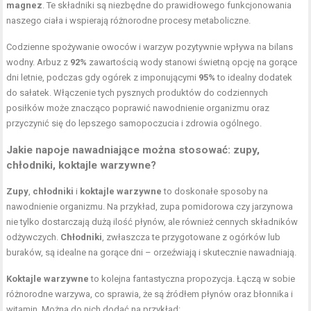
magnez
. Te składniki są niezbędne do prawidłowego funkcjonowania
naszego ciała i wspierają różnorodne procesy metaboliczne.
Codzienne spożywanie owoców i warzyw pozytywnie wpływa na bilans
wodny. Arbuz z
92%
zawartością wody stanowi świetną opcję na gorące
dni letnie, podczas gdy ogórek z imponującymi
95%
to idealny dodatek
do sałatek. Włączenie tych pysznych produktów do codziennych
posiłków może znacząco poprawić nawodnienie organizmu oraz
przyczynić się do lepszego samopoczucia i zdrowia ogólnego.
Jakie napoje nawadniające można stosować: zupy,
chłodniki, koktajle warzywne?
Zupy
,
chłodniki
i
koktajle warzywne
to doskonałe sposoby na
nawodnienie organizmu. Na przykład, zupa pomidorowa czy jarzynowa
nie tylko dostarczają dużą ilość płynów, ale również cennych składników
odżywczych.
Chłodniki
, zwłaszcza te przygotowane z ogórków lub
buraków, są idealne na gorące dni – orzeźwiają i skutecznie nawadniają.
Koktajle warzywne
to kolejna fantastyczna propozycja. Łączą w sobie
różnorodne warzywa, co sprawia, że są źródłem płynów oraz błonnika i
witamin. Można do nich dodać na przykład: