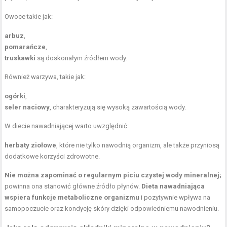
Owoce takie jak:
arbuz
,
pomarańcze
,
truskawki
są doskonałym źródłem wody.
Również warzywa, takie jak:
ogórki
,
seler naciowy
, charakteryzują się wysoką zawartością wody.
W diecie nawadniającej warto uwzględnić:
herbaty ziołowe
, które nie tylko nawodnią organizm, ale także przyniosą
dodatkowe korzyści zdrowotne.
Nie można zapominać o regularnym piciu czystej wody mineralnej;
powinna ona stanowić główne źródło płynów.
Dieta nawadniająca
wspiera funkcje metaboliczne organizmu
i pozytywnie wpływa na
samopoczucie oraz kondycję skóry dzięki odpowiedniemu nawodnieniu.