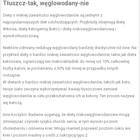
Tłuszcz-tak, węglowodany-nie
Diety o niskiej zawartości węglowodanów są jednymi z
najpopularniejszych diet odchudzających. Przykłady obejmują dietę
Atkinsa, dietę ketogenną (keto) i dietę niskowęglowodanową i
wysokotłuszczową.
Niektóre odmiany redukują węglowodany bardziej drastycznie niż inne. Na
przykład diety o bardzo niskiej zawartości węglowodanów, takie jak dieta
ketonowa, ograniczają ten makroskładnik do mniej niż 10% całkowitej
liczby kalorii, w porównaniu z 30% lub mniej w przypadku innych
rodzajów.
W dietach o bardzo niskiej zawartości węglowodanów, takich jak keto,
twoje ciało zaczyna wykorzystywać kwasy tłuszczowe zamiast
węglowodanów w celu przekształcenia ich w ketony. Ten proces nazywa
się ketozą.
Inne korzyści: Badania sugerują, że diety niskowęglowodanowe mogą
zmniejszać czynniki ryzyka chorób serca, w tym wysoki poziom
cholesterolu i ciśnienia krwi. Mogą również poprawić poziom cukru we
krwi i poziom insuliny u osób z cukrzycą typu 2.