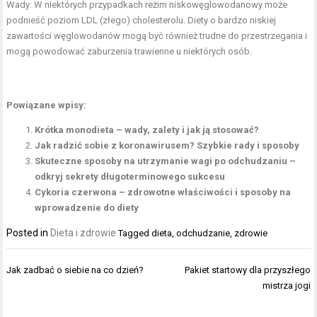
Wady: W niektórych przypadkach reżim niskowęglowodanowy może
podnieść poziom LDL (złego) cholesterolu. Diety o bardzo niskiej
zawartości węglowodanów mogą być również trudne do przestrzegania i
mogą powodować zaburzenia trawienne u niektórych osób.
Powiązane wpisy:
Krótka monodieta – wady, zalety i jak ją stosować?
Jak radzić sobie z koronawirusem? Szybkie rady i sposoby
Skuteczne sposoby na utrzymanie wagi po odchudzaniu –
odkryj sekrety długoterminowego sukcesu
Cykoria czerwona – zdrowotne właściwości i sposoby na
wprowadzenie do diety
Posted in
Dieta i zdrowie
Tagged
dieta
,
odchudzanie
,
zdrowie
Nawigacja
Jak zadbać o siebie na co dzień?
Pakiet startowy dla przyszłego
wpisu
mistrza jogi