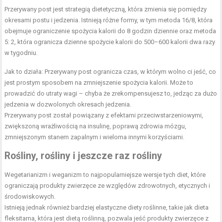
Przerywany post jest strategią dietetyczną, która zmienia się pomiędzy
okresami postu i jedzenia. Istnieją różne formy, w tym metoda 16/8, która
obejmuje ograniczenie spożycia kalorii do 8 godzin dziennie oraz metoda
5: 2, która ogranicza dzienne spożycie kalorii do 500–600 kalorii dwa razy
w tygodniu.
Jak to działa: Przerywany post ogranicza czas, w którym wolno ci jeść, co
jest prostym sposobem na zmniejszenie spożycia kalorii. Może to
prowadzić do utraty wagi – chyba że zrekompensujesz to, jedząc za dużo
jedzenia w dozwolonych okresach jedzenia.
Przerywany post został powiązany z efektami przeciwstarzeniowymi,
zwiększoną wrażliwością na insulinę, poprawą zdrowia mózgu,
zmniejszonym stanem zapalnym i wieloma innymi korzyściami.
Rośliny, rośliny i jeszcze raz rośliny
Wegetarianizm i weganizm to najpopularniejsze wersje tych diet, które
ograniczają produkty zwierzęce ze względów zdrowotnych, etycznych i
środowiskowych.
Istnieją jednak również bardziej elastyczne diety roślinne, takie jak dieta
fleksitarna, która jest dietą roślinną, pozwala jeść produkty zwierzęce z